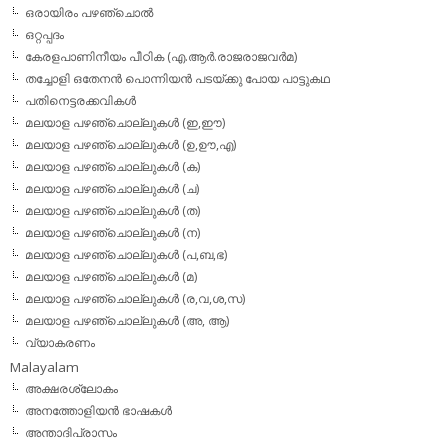
ഒരായിരം പഴഞ്ചൊല്‍
ഒറ്റപ്പദം
കേരളപാണിനീയം പീഠിക (എ.ആര്‍.രാജരാജവര്‍മ)
തച്ചോളി ഒതേനൻ പൊന്നിയൻ പടയ്‌ക്കു പോയ പാട്ടുകഥ
പതിനെട്ടരക്കവികള്‍
മലയാള പഴഞ്ചൊല്ലുകള്‍ (ഇ,ഈ)
മലയാള പഴഞ്ചൊല്ലുകള്‍ (ഉ,ഊ,എ)
മലയാള പഴഞ്ചൊല്ലുകള്‍ (ക)
മലയാള പഴഞ്ചൊല്ലുകള്‍ (ച)
മലയാള പഴഞ്ചൊല്ലുകള്‍ (ത)
മലയാള പഴഞ്ചൊല്ലുകള്‍ (ന)
മലയാള പഴഞ്ചൊല്ലുകള്‍ (പ,ബ,ഭ)
മലയാള പഴഞ്ചൊല്ലുകള്‍ (മ)
മലയാള പഴഞ്ചൊല്ലുകള്‍ (ര,വ,ശ,സ)
മലയാള പഴഞ്ചൊല്ലുകൾ (അ, ആ)
വ്യാകരണം
Malayalam
അക്ഷരശ്ലോകം
അനത്തോളിയന്‍ ഭാഷകള്‍
അന്താദിപ്രാസം