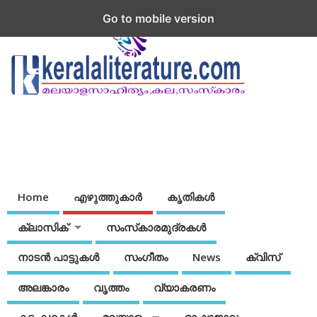
Go to mobile version
Home
എഴുത്തുകാര്‍
കൃതികൾ
ക്ലാസിക്
സംസ്‌കാരമുദ്രകള്‍
നാടന്‍ പാട്ടുകള്‍
സംഗീതം
News
ക്വിസ്
അലങ്കാരം
വൃത്തം
വ്യാകരണം