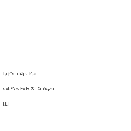
L¡cjOc: d¥lµv K¡at
o«L£Y«: F«.Fo®. l¢m§c¡Zu
[][]