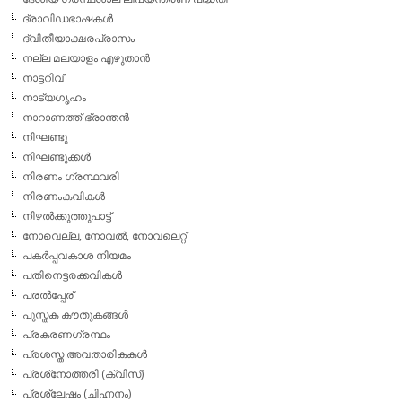
ദ്രാവിഡഭാഷകള്‍
ദ്വിതീയാക്ഷരപ്രാസം
നല്ല മലയാളം എഴുതാന്‍
നാട്ടറിവ്
നാട്യഗൃഹം
നാറാണത്ത് ഭ്രാന്തന്‍
നിഘണ്ടു
നിഘണ്ടുക്കള്‍
നിരണം ഗ്രന്ഥവരി
നിരണംകവികള്‍
നിഴല്‍ക്കുത്തുപാട്ട്
നോവെല്ല, നോവല്‍, നോവലെറ്റ്
പകര്‍പ്പവകാശ നിയമം
പതിനെട്ടരക്കവികള്‍
പരല്‍പ്പേര്
പുസ്തക കൗതുകങ്ങള്‍
പ്രകരണഗ്രന്ഥം
പ്രശസ്ത അവതാരികകള്‍
പ്രശ്‌നോത്തരി (ക്വിസ്)
പ്രശ്ലേഷം (ചിഹ്നനം)