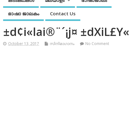
കടംകഥകള്‍
മലയാളം
ഭാഷാജാലം
ഭാഷാ ജാലകം
Contact Us
±d¢i«lai®¨´¡j¤ ±dXiL£Y«
October 13, 2017
സിനിമാഗാനം
No Comment