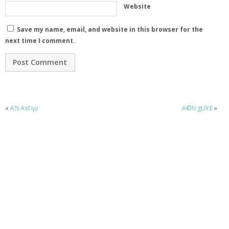
Website
Save my name, email, and website in this browser for the
next time I comment.
«
A½ As¢i¡u
A©½ gLlY£
»