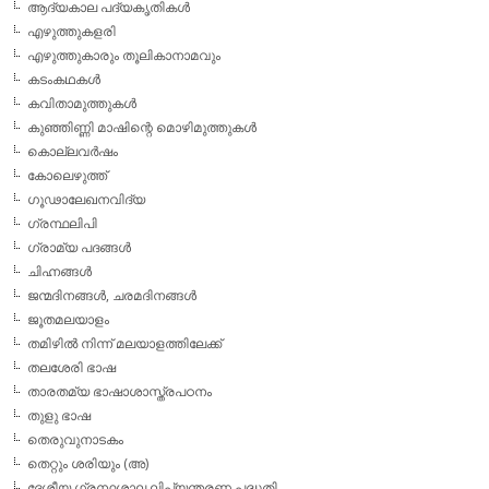
ആദ്യകാല പദ്യകൃതികള്‍
എഴുത്തുകളരി
എഴുത്തുകാരും തൂലികാനാമവും
കടംകഥകള്‍
കവിതാമുത്തുകള്‍
കുഞ്ഞിണ്ണി മാഷിന്റെ മൊഴിമുത്തുകള്‍
കൊല്ലവര്‍ഷം
കോലെഴുത്ത്
ഗൂഢാലേഖനവിദ്യ
ഗ്രന്ഥലിപി
ഗ്രാമ്യ പദങ്ങള്‍
ചിഹ്നങ്ങള്‍
ജന്മദിനങ്ങള്‍, ചരമദിനങ്ങള്‍
ജൂതമലയാളം
തമിഴില്‍ നിന്ന് മലയാളത്തിലേക്ക്
തലശേരി ഭാഷ
താരതമ്യ ഭാഷാശാസ്ത്രപഠനം
തുളു ഭാഷ
തെരുവുനാടകം
തെറ്റും ശരിയും (അ)
ദേശീയ ഗ്രന്ഥശാല ലിപ്യന്തരണ പദ്ധതി