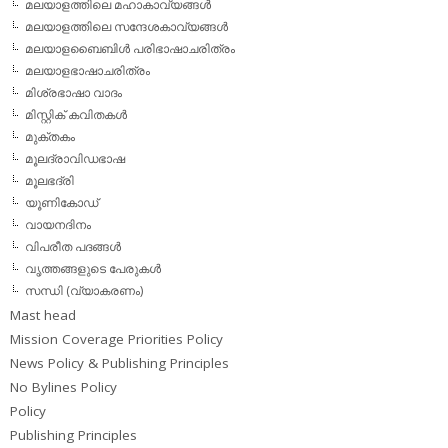
മലയാളത്തിലെ മഹാകാവ്യങ്ങള്‍
മലയാളത്തിലെ സന്ദേശകാവ്യങ്ങള്‍
മലയാളബൈബിള്‍ പരിഭാഷാചരിത്രം
മലയാളഭാഷാചരിത്രം
മിശ്രഭാഷാ വാദം
മിസ്റ്റിക് കവിതകള്‍
മുക്തകം
മൂലദ്രാവിഡഭാഷ
മൂലഭദ്രി
യൂണികോഡ്
വായനദിനം
വിപരീത പദങ്ങള്‍
വൃത്തങ്ങളുടെ പേരുകള്‍
സന്ധി (വ്യാകരണം)
Mast head
Mission Coverage Priorities Policy
News Policy & Publishing Principles
No Bylines Policy
Policy
Publishing Principles