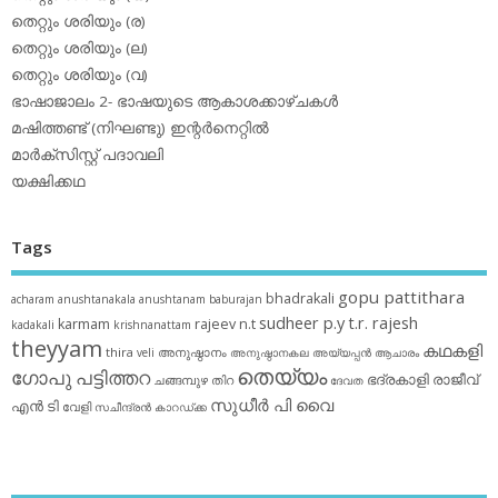
തെറ്റും ശരിയും (ര)
തെറ്റും ശരിയും (ല)
തെറ്റും ശരിയും (വ)
ഭാഷാജാലം 2- ഭാഷയുടെ ആകാശക്കാഴ്ചകള്‍
മഷിത്തണ്ട് (നിഘണ്ടു) ഇന്റര്‍നെറ്റില്‍
മാര്‍ക്‌സിസ്റ്റ് പദാവലി
യക്ഷിക്കഥ
Tags
gopu pattithara
bhadrakali
acharam
anushtanakala
anushtanam
baburajan
sudheer p.y
t.r. rajesh
karmam
rajeev n.t
kadakali
krishnanattam
theyyam
കഥകളി
thira
അനുഷ്ഠാനം
veli
അനുഷ്ഠാനകല
അയ്യപ്പന്‍
ആചാരം
തെയ്യം
ഗോപു പട്ടിത്തറ
ഭദ്രകാളി
രാജീവ്
ചങ്ങമ്പുഴ
തിറ
ദേവത
സുധീര്‍ പി വൈ
എൻ ടി
വേളി
സചീന്ദ്രന്‍ കാറഡ്ക്ക