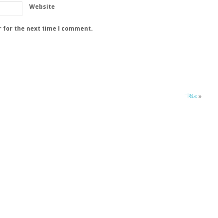
Website
r for the next time I comment.
¨l¾«
»