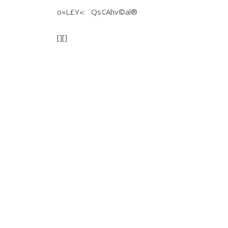
o«L£Y«: ¨Qs¢Ahv©al®
[][]