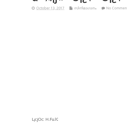
October 13, 2017
സിനിമാഗാനം
No Commen
L¡cjOc: H.Fu.l¢