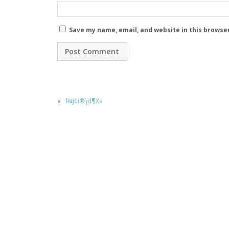
Save my name, email, and website in this browse
«
¨l¾j¢i®´¡d¶X«