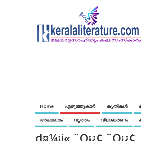
Home
എഴുത്തുകാര്‍
കൃതികൾ
അലങ്കാരം
വൃത്തം
വ്യാകരണം
d¤¼¡j« ¨O¡¿¢ ¨O¡¿¢