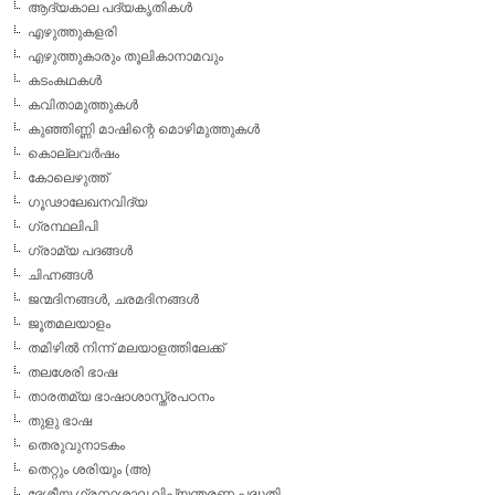
ആദ്യകാല പദ്യകൃതികള്‍
എഴുത്തുകളരി
എഴുത്തുകാരും തൂലികാനാമവും
കടംകഥകള്‍
കവിതാമുത്തുകള്‍
കുഞ്ഞിണ്ണി മാഷിന്റെ മൊഴിമുത്തുകള്‍
കൊല്ലവര്‍ഷം
കോലെഴുത്ത്
ഗൂഢാലേഖനവിദ്യ
ഗ്രന്ഥലിപി
ഗ്രാമ്യ പദങ്ങള്‍
ചിഹ്നങ്ങള്‍
ജന്മദിനങ്ങള്‍, ചരമദിനങ്ങള്‍
ജൂതമലയാളം
തമിഴില്‍ നിന്ന് മലയാളത്തിലേക്ക്
തലശേരി ഭാഷ
താരതമ്യ ഭാഷാശാസ്ത്രപഠനം
തുളു ഭാഷ
തെരുവുനാടകം
തെറ്റും ശരിയും (അ)
ദേശീയ ഗ്രന്ഥശാല ലിപ്യന്തരണ പദ്ധതി