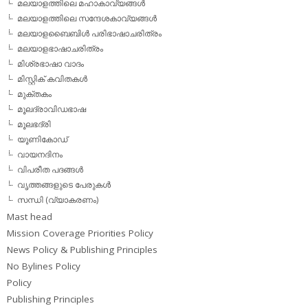
മലയാളത്തിലെ മഹാകാവ്യങ്ങള്‍
മലയാളത്തിലെ സന്ദേശകാവ്യങ്ങള്‍
മലയാളബൈബിള്‍ പരിഭാഷാചരിത്രം
മലയാളഭാഷാചരിത്രം
മിശ്രഭാഷാ വാദം
മിസ്റ്റിക് കവിതകള്‍
മുക്തകം
മൂലദ്രാവിഡഭാഷ
മൂലഭദ്രി
യൂണികോഡ്
വായനദിനം
വിപരീത പദങ്ങള്‍
വൃത്തങ്ങളുടെ പേരുകള്‍
സന്ധി (വ്യാകരണം)
Mast head
Mission Coverage Priorities Policy
News Policy & Publishing Principles
No Bylines Policy
Policy
Publishing Principles