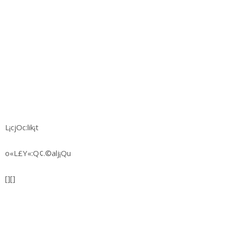
L¡cjOc:lik¡t
o«L£Y«:Q¢.©alj¡Qu
[][]