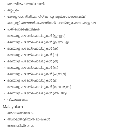
ഒരായിരം പഴഞ്ചൊല്‍
ഒറ്റപ്പദം
കേരളപാണിനീയം പീഠിക (എ.ആര്‍.രാജരാജവര്‍മ)
തച്ചോളി ഒതേനൻ പൊന്നിയൻ പടയ്‌ക്കു പോയ പാട്ടുകഥ
പതിനെട്ടരക്കവികള്‍
മലയാള പഴഞ്ചൊല്ലുകള്‍ (ഇ,ഈ)
മലയാള പഴഞ്ചൊല്ലുകള്‍ (ഉ,ഊ,എ)
മലയാള പഴഞ്ചൊല്ലുകള്‍ (ക)
മലയാള പഴഞ്ചൊല്ലുകള്‍ (ച)
മലയാള പഴഞ്ചൊല്ലുകള്‍ (ത)
മലയാള പഴഞ്ചൊല്ലുകള്‍ (ന)
മലയാള പഴഞ്ചൊല്ലുകള്‍ (പ,ബ,ഭ)
മലയാള പഴഞ്ചൊല്ലുകള്‍ (മ)
മലയാള പഴഞ്ചൊല്ലുകള്‍ (ര,വ,ശ,സ)
മലയാള പഴഞ്ചൊല്ലുകൾ (അ, ആ)
വ്യാകരണം
Malayalam
അക്ഷരശ്ലോകം
അനത്തോളിയന്‍ ഭാഷകള്‍
അന്താദിപ്രാസം