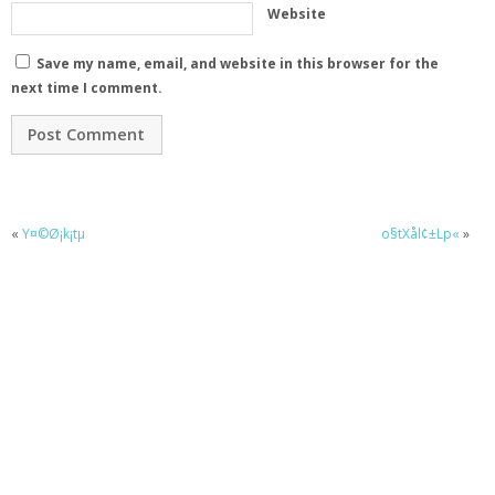
Website
Save my name, email, and website in this browser for the
next time I comment.
«
Y¤©Ø¡k¡tµ
o§tXål¢±Lp«
»