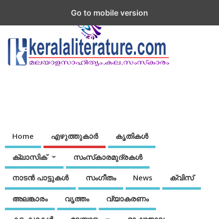
Go to mobile version
Home
എഴുത്തുകാര്‍
കൃതികൾ
ക്ലാസിക്
സംസ്‌കാരമുദ്രകള്‍
നാടന്‍ പാട്ടുകള്‍
സംഗീതം
News
ക്വിസ്
അലങ്കാരം
വൃത്തം
വ്യാകരണം