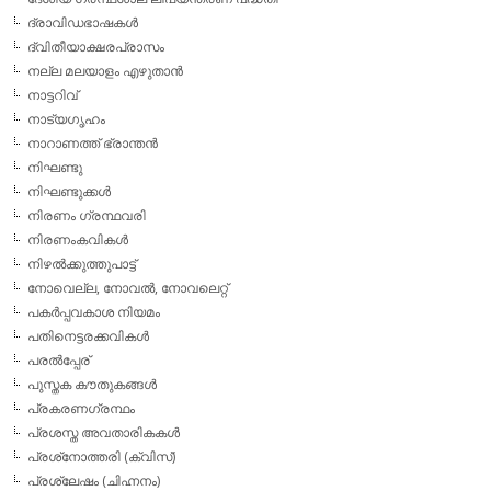
ദ്രാവിഡഭാഷകള്‍
ദ്വിതീയാക്ഷരപ്രാസം
നല്ല മലയാളം എഴുതാന്‍
നാട്ടറിവ്
നാട്യഗൃഹം
നാറാണത്ത് ഭ്രാന്തന്‍
നിഘണ്ടു
നിഘണ്ടുക്കള്‍
നിരണം ഗ്രന്ഥവരി
നിരണംകവികള്‍
നിഴല്‍ക്കുത്തുപാട്ട്
നോവെല്ല, നോവല്‍, നോവലെറ്റ്
പകര്‍പ്പവകാശ നിയമം
പതിനെട്ടരക്കവികള്‍
പരല്‍പ്പേര്
പുസ്തക കൗതുകങ്ങള്‍
പ്രകരണഗ്രന്ഥം
പ്രശസ്ത അവതാരികകള്‍
പ്രശ്‌നോത്തരി (ക്വിസ്)
പ്രശ്ലേഷം (ചിഹ്നനം)