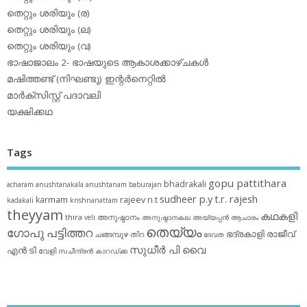
തെറ്റും ശരിയും (ര)
തെറ്റും ശരിയും (ല)
തെറ്റും ശരിയും (വ)
ഭാഷാജാലം 2- ഭാഷയുടെ ആകാശക്കാഴ്ചകള്‍
മഷിത്തണ്ട് (നിഘണ്ടു) ഇന്റര്‍നെറ്റില്‍
മാര്‍ക്‌സിസ്റ്റ് പദാവലി
യക്ഷിക്കഥ
Tags
gopu pattithara
bhadrakali
acharam
anushtanakala
anushtanam
baburajan
sudheer p.y
t.r. rajesh
karmam
rajeev n.t
kadakali
krishnanattam
theyyam
കഥകളി
thira
അനുഷ്ഠാനം
veli
അനുഷ്ഠാനകല
അയ്യപ്പന്‍
ആചാരം
തെയ്യം
ഗോപു പട്ടിത്തറ
ഭദ്രകാളി
രാജീവ്
ചങ്ങമ്പുഴ
തിറ
ദേവത
സുധീര്‍ പി വൈ
എൻ ടി
വേളി
സചീന്ദ്രന്‍ കാറഡ്ക്ക