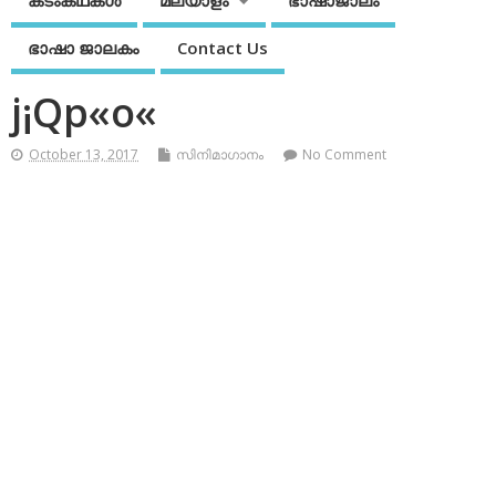
കടംകഥകള്‍
മലയാളം
ഭാഷാജാലം
ഭാഷാ ജാലകം
Contact Us
j¡Qp«o«
October 13, 2017
സിനിമാഗാനം
No Comment