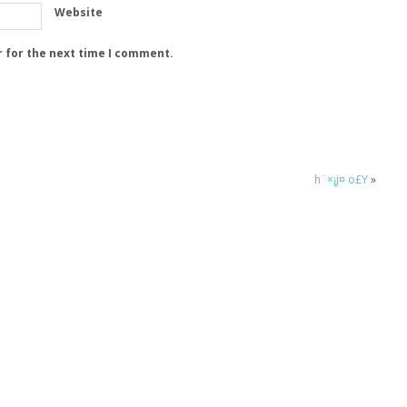
Website
r for the next time I comment.
h¨×¡j¤ o£Y
»