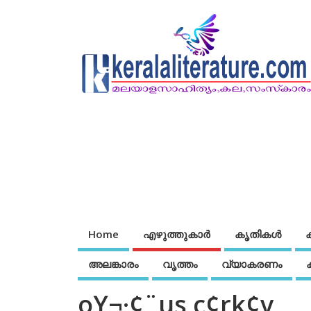
Home
എഴുത്തുകാര്‍
കൃതികൾ
അലങ്കാരം
വൃത്തം
വ്യാകരണം
oY¬·¢¨us c¢rk¢v