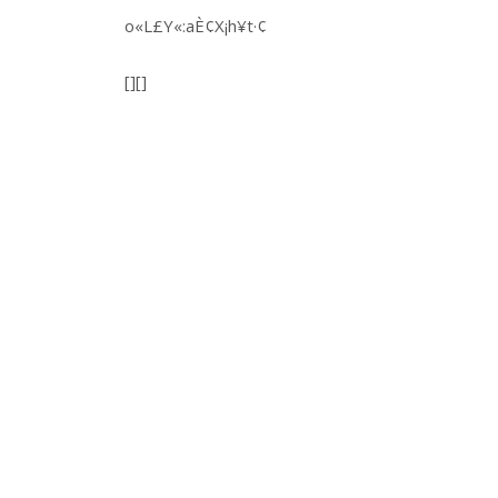
o«L£Y«:aÈ¢X¡h¥t·¢
[][]