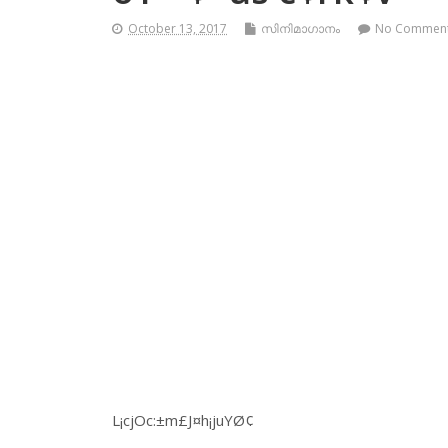
October 13, 2017
സിനിമാഗാനം
No Commen
L¡cjOc:±m£J¤h¡juYØ¢