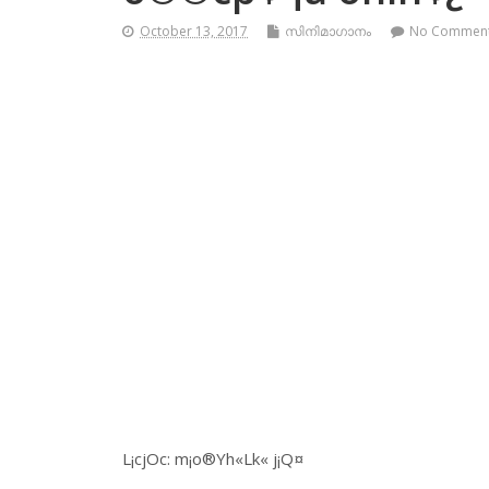
October 13, 2017
സിനിമാഗാനം
No Commen
L¡cjOc: m¡o®Yh«Lk« j¡Q¤