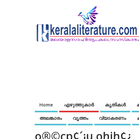
Home
എഴുത്തുകാര്‍
കൃതികൾ
അലങ്കാരം
വൃത്തം
വ്യാകരണം
o®©cp¢´¡u ohih¢¿