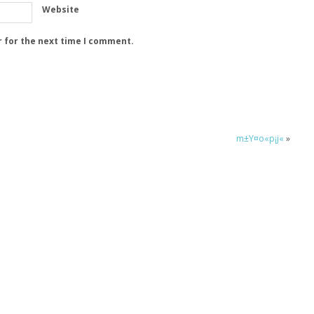
Website
r for the next time I comment.
m±Y¤o«p¡j«
»