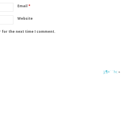
Email
*
Website
r for the next time I comment.
J¡¶¤¨¨hc
»