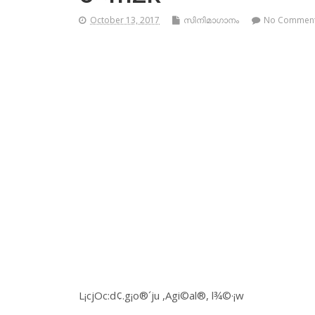
October 13, 2017
സിനിമാഗാനം
No Commen
L¡cjOc:d¢.g¡o®´ju ,Agi©al®, l¾©·¡w