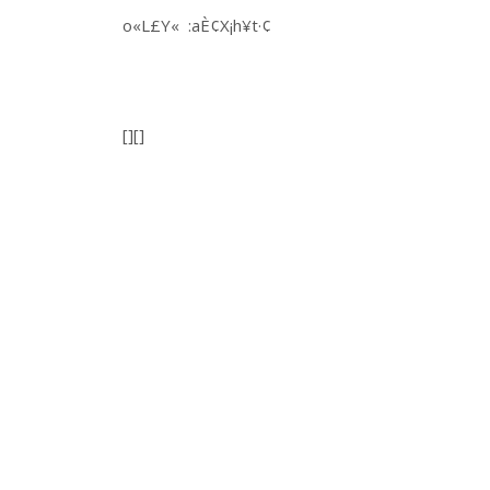
o«L£Y« :aÈ¢X¡h¥t·¢
[][]