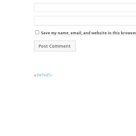
Save my name, email, and website in this browse
«
h¥T¤dT«