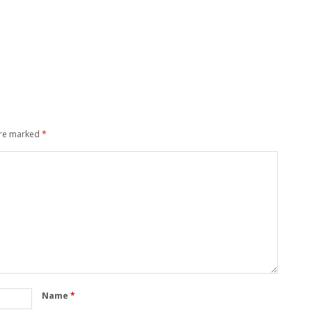
are marked
*
Name
*