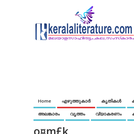
Home
എഴുത്തുകാര്‍
കൃതികൾ
അലങ്കാരം
വൃത്തം
വ്യാകരണം
o¤m£k