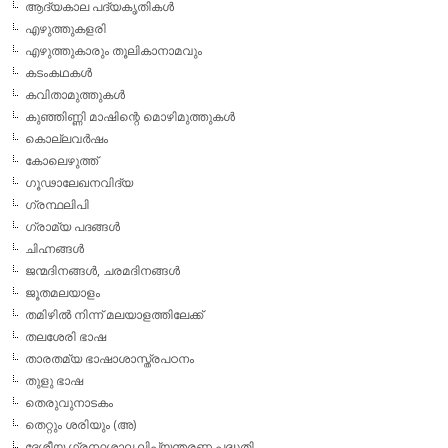
ആദ്യകാല പദ്യകൃതികള്‍
എഴുത്തുകളരി
എഴുത്തുകാരും തൂലികാനാമവും
കടംകഥകള്‍
കവിതാമുത്തുകള്‍
കുഞ്ഞിണ്ണി മാഷിന്റെ മൊഴിമുത്തുകള്‍
കൊല്ലവര്‍ഷം
കോലെഴുത്ത്
ഗൂഢാലേഖനവിദ്യ
ഗ്രന്ഥലിപി
ഗ്രാമ്യ പദങ്ങള്‍
ചിഹ്നങ്ങള്‍
ജന്മദിനങ്ങള്‍, ചരമദിനങ്ങള്‍
ജൂതമലയാളം
തമിഴില്‍ നിന്ന് മലയാളത്തിലേക്ക്
തലശേരി ഭാഷ
താരതമ്യ ഭാഷാശാസ്ത്രപഠനം
തുളു ഭാഷ
തെരുവുനാടകം
തെറ്റും ശരിയും (അ)
ദേശീയ ഗ്രന്ഥശാല ലിപ്യന്തരണ പദ്ധതി