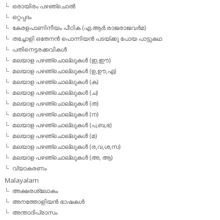
ഒരായിരം പഴഞ്ചൊല്‍
ഒറ്റപ്പദം
കേരളപാണിനീയം പീഠിക (എ.ആര്‍.രാജരാജവര്‍മ)
തച്ചോളി ഒതേനൻ പൊന്നിയൻ പടയ്‌ക്കു പോയ പാട്ടുകഥ
പതിനെട്ടരക്കവികള്‍
മലയാള പഴഞ്ചൊല്ലുകള്‍ (ഇ,ഈ)
മലയാള പഴഞ്ചൊല്ലുകള്‍ (ഉ,ഊ,എ)
മലയാള പഴഞ്ചൊല്ലുകള്‍ (ക)
മലയാള പഴഞ്ചൊല്ലുകള്‍ (ച)
മലയാള പഴഞ്ചൊല്ലുകള്‍ (ത)
മലയാള പഴഞ്ചൊല്ലുകള്‍ (ന)
മലയാള പഴഞ്ചൊല്ലുകള്‍ (പ,ബ,ഭ)
മലയാള പഴഞ്ചൊല്ലുകള്‍ (മ)
മലയാള പഴഞ്ചൊല്ലുകള്‍ (ര,വ,ശ,സ)
മലയാള പഴഞ്ചൊല്ലുകൾ (അ, ആ)
വ്യാകരണം
Malayalam
അക്ഷരശ്ലോകം
അനത്തോളിയന്‍ ഭാഷകള്‍
അന്താദിപ്രാസം