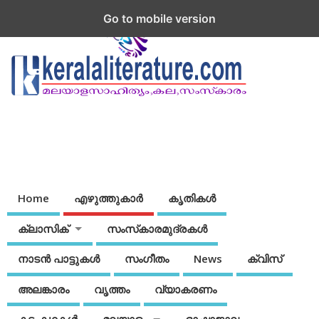
Go to mobile version
Home
എഴുത്തുകാര്‍
കൃതികൾ
ക്ലാസിക്
സംസ്‌കാരമുദ്രകള്‍
നാടന്‍ പാട്ടുകള്‍
സംഗീതം
News
ക്വിസ്
അലങ്കാരം
വൃത്തം
വ്യാകരണം