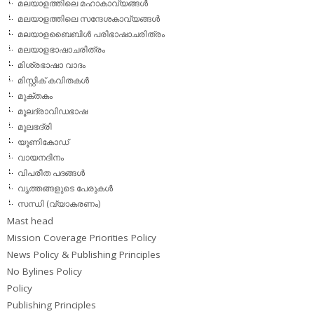
മലയാളത്തിലെ മഹാകാവ്യങ്ങള്‍
മലയാളത്തിലെ സന്ദേശകാവ്യങ്ങള്‍
മലയാളബൈബിള്‍ പരിഭാഷാചരിത്രം
മലയാളഭാഷാചരിത്രം
മിശ്രഭാഷാ വാദം
മിസ്റ്റിക് കവിതകള്‍
മുക്തകം
മൂലദ്രാവിഡഭാഷ
മൂലഭദ്രി
യൂണികോഡ്
വായനദിനം
വിപരീത പദങ്ങള്‍
വൃത്തങ്ങളുടെ പേരുകള്‍
സന്ധി (വ്യാകരണം)
Mast head
Mission Coverage Priorities Policy
News Policy & Publishing Principles
No Bylines Policy
Policy
Publishing Principles