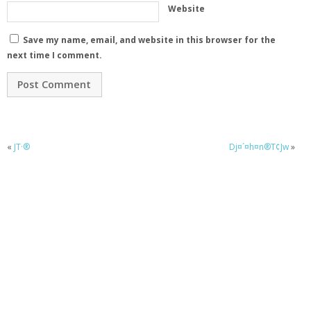
Website
Save my name, email, and website in this browser for the
next time I comment.
«
JT·®
Dj¤´¤h¤n®T¢Jw
»