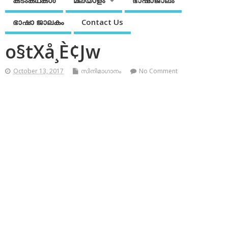
കടംകഥകള്‍
മലയാളം
ഭാഷാജാലം
ഭാഷാ ജാലകം
Contact Us
o§tXå¸È¢Jw
October 13, 2017
സിനിമാഗാനം
No Comment