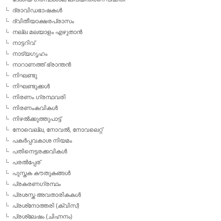
ദ്രാവിഡഭാഷകള്‍
ദ്വിതീയാക്ഷരപ്രാസം
നല്ല മലയാളം എഴുതാന്‍
നാട്ടറിവ്
നാട്യഗൃഹം
നാറാണത്ത് ഭ്രാന്തന്‍
നിഘണ്ടു
നിഘണ്ടുക്കള്‍
നിരണം ഗ്രന്ഥവരി
നിരണംകവികള്‍
നിഴല്‍ക്കുത്തുപാട്ട്
നോവെല്ല, നോവല്‍, നോവലെറ്റ്
പകര്‍പ്പവകാശ നിയമം
പതിനെട്ടരക്കവികള്‍
പരല്‍പ്പേര്
പുസ്തക കൗതുകങ്ങള്‍
പ്രകരണഗ്രന്ഥം
പ്രശസ്ത അവതാരികകള്‍
പ്രശ്‌നോത്തരി (ക്വിസ്)
പ്രശ്ലേഷം (ചിഹ്നനം)