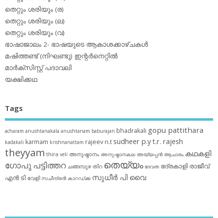
തെറ്റും ശരിയും (ര)
തെറ്റും ശരിയും (ല)
തെറ്റും ശരിയും (വ)
ഭാഷാജാലം 2- ഭാഷയുടെ ആകാശക്കാഴ്ചകള്‍
മഷിത്തണ്ട് (നിഘണ്ടു) ഇന്റര്‍നെറ്റില്‍
മാര്‍ക്‌സിസ്റ്റ് പദാവലി
യക്ഷിക്കഥ
Tags
gopu pattithara
bhadrakali
acharam
anushtanakala
anushtanam
baburajan
sudheer p.y
t.r. rajesh
karmam
rajeev n.t
kadakali
krishnanattam
theyyam
കഥകളി
thira
അനുഷ്ഠാനം
veli
അനുഷ്ഠാനകല
അയ്യപ്പന്‍
ആചാരം
തെയ്യം
ഗോപു പട്ടിത്തറ
ഭദ്രകാളി
രാജീവ്
ചങ്ങമ്പുഴ
തിറ
ദേവത
സുധീര്‍ പി വൈ
എൻ ടി
വേളി
സചീന്ദ്രന്‍ കാറഡ്ക്ക