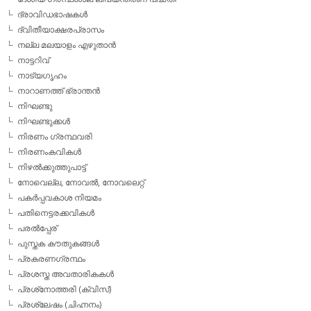
ദ്രാവിഡഭാഷകള്‍
ദ്വിതീയാക്ഷരപ്രാസം
നല്ല മലയാളം എഴുതാന്‍
നാട്ടറിവ്
നാട്യഗൃഹം
നാറാണത്ത് ഭ്രാന്തന്‍
നിഘണ്ടു
നിഘണ്ടുക്കള്‍
നിരണം ഗ്രന്ഥവരി
നിരണംകവികള്‍
നിഴല്‍ക്കുത്തുപാട്ട്
നോവെല്ല, നോവല്‍, നോവലെറ്റ്
പകര്‍പ്പവകാശ നിയമം
പതിനെട്ടരക്കവികള്‍
പരല്‍പ്പേര്
പുസ്തക കൗതുകങ്ങള്‍
പ്രകരണഗ്രന്ഥം
പ്രശസ്ത അവതാരികകള്‍
പ്രശ്‌നോത്തരി (ക്വിസ്)
പ്രശ്ലേഷം (ചിഹ്നനം)