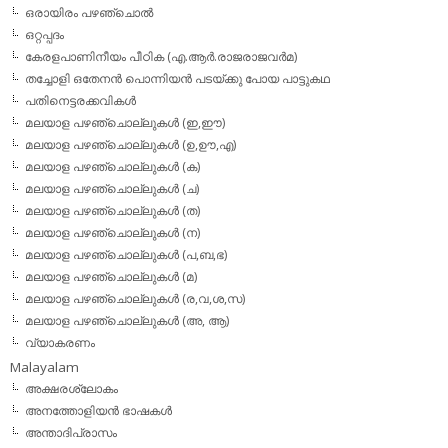
ഒരായിരം പഴഞ്ചൊല്‍
ഒറ്റപ്പദം
കേരളപാണിനീയം പീഠിക (എ.ആര്‍.രാജരാജവര്‍മ)
തച്ചോളി ഒതേനൻ പൊന്നിയൻ പടയ്‌ക്കു പോയ പാട്ടുകഥ
പതിനെട്ടരക്കവികള്‍
മലയാള പഴഞ്ചൊല്ലുകള്‍ (ഇ,ഈ)
മലയാള പഴഞ്ചൊല്ലുകള്‍ (ഉ,ഊ,എ)
മലയാള പഴഞ്ചൊല്ലുകള്‍ (ക)
മലയാള പഴഞ്ചൊല്ലുകള്‍ (ച)
മലയാള പഴഞ്ചൊല്ലുകള്‍ (ത)
മലയാള പഴഞ്ചൊല്ലുകള്‍ (ന)
മലയാള പഴഞ്ചൊല്ലുകള്‍ (പ,ബ,ഭ)
മലയാള പഴഞ്ചൊല്ലുകള്‍ (മ)
മലയാള പഴഞ്ചൊല്ലുകള്‍ (ര,വ,ശ,സ)
മലയാള പഴഞ്ചൊല്ലുകൾ (അ, ആ)
വ്യാകരണം
Malayalam
അക്ഷരശ്ലോകം
അനത്തോളിയന്‍ ഭാഷകള്‍
അന്താദിപ്രാസം