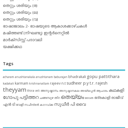
തെറ്റും ശരിയും (ര)
തെറ്റും ശരിയും (ല)
തെറ്റും ശരിയും (വ)
ഭാഷാജാലം 2- ഭാഷയുടെ ആകാശക്കാഴ്ചകള്‍
മഷിത്തണ്ട് (നിഘണ്ടു) ഇന്റര്‍നെറ്റില്‍
മാര്‍ക്‌സിസ്റ്റ് പദാവലി
യക്ഷിക്കഥ
Tags
gopu pattithara
bhadrakali
acharam
anushtanakala
anushtanam
baburajan
sudheer p.y
t.r. rajesh
karmam
rajeev n.t
kadakali
krishnanattam
theyyam
കഥകളി
thira
അനുഷ്ഠാനം
veli
അനുഷ്ഠാനകല
അയ്യപ്പന്‍
ആചാരം
തെയ്യം
ഗോപു പട്ടിത്തറ
ഭദ്രകാളി
രാജീവ്
ചങ്ങമ്പുഴ
തിറ
ദേവത
സുധീര്‍ പി വൈ
എൻ ടി
വേളി
സചീന്ദ്രന്‍ കാറഡ്ക്ക