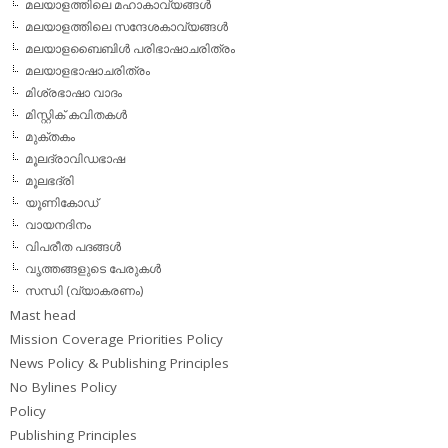
മലയാളത്തിലെ മഹാകാവ്യങ്ങള്‍
മലയാളത്തിലെ സന്ദേശകാവ്യങ്ങള്‍
മലയാളബൈബിള്‍ പരിഭാഷാചരിത്രം
മലയാളഭാഷാചരിത്രം
മിശ്രഭാഷാ വാദം
മിസ്റ്റിക് കവിതകള്‍
മുക്തകം
മൂലദ്രാവിഡഭാഷ
മൂലഭദ്രി
യൂണികോഡ്
വായനദിനം
വിപരീത പദങ്ങള്‍
വൃത്തങ്ങളുടെ പേരുകള്‍
സന്ധി (വ്യാകരണം)
Mast head
Mission Coverage Priorities Policy
News Policy & Publishing Principles
No Bylines Policy
Policy
Publishing Principles