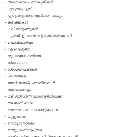
ആദ്യകാല പദ്യകൃതികള്‍
എഴുത്തുകളരി
എഴുത്തുകാരും തൂലികാനാമവും
കടംകഥകള്‍
കവിതാമുത്തുകള്‍
കുഞ്ഞിണ്ണി മാഷിന്റെ മൊഴിമുത്തുകള്‍
കൊല്ലവര്‍ഷം
കോലെഴുത്ത്
ഗൂഢാലേഖനവിദ്യ
ഗ്രന്ഥലിപി
ഗ്രാമ്യ പദങ്ങള്‍
ചിഹ്നങ്ങള്‍
ജന്മദിനങ്ങള്‍, ചരമദിനങ്ങള്‍
ജൂതമലയാളം
തമിഴില്‍ നിന്ന് മലയാളത്തിലേക്ക്
തലശേരി ഭാഷ
താരതമ്യ ഭാഷാശാസ്ത്രപഠനം
തുളു ഭാഷ
തെരുവുനാടകം
തെറ്റും ശരിയും (അ)
ദേശീയ ഗ്രന്ഥശാല ലിപ്യന്തരണ പദ്ധതി