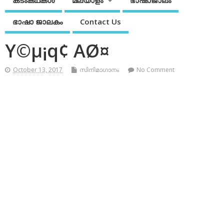
കടംകഥകള്‍
മലയാളം
ഭാഷാജാലം
ഭാഷാ ജാലകം
Contact Us
Y©µ¡q¢ AØ¤
October 13, 2017
സിനിമാഗാനം
No Comment