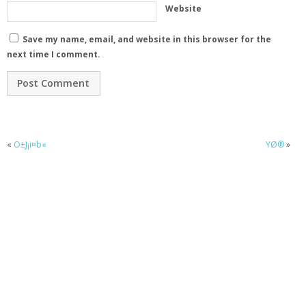
Website
Save my name, email, and website in this browser for the
next time I comment.
«
O±J¡i¤b«
YØ®
»