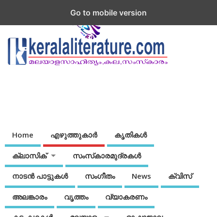
Go to mobile version
Home
എഴുത്തുകാര്‍
കൃതികൾ
ക്ലാസിക്
സംസ്‌കാരമുദ്രകള്‍
നാടന്‍ പാട്ടുകള്‍
സംഗീതം
News
ക്വിസ്
അലങ്കാരം
വൃത്തം
വ്യാകരണം