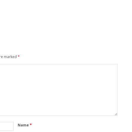
are marked
*
Name
*