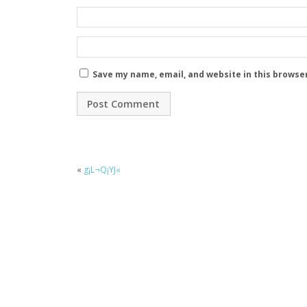
Save my name, email, and website in this browse
«
g¡L¬Q¡YJ«