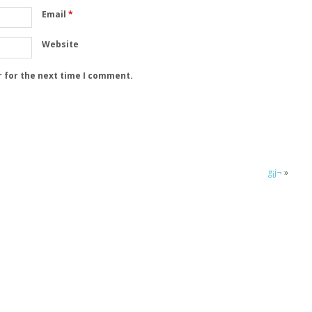
Email
*
Website
r for the next time I comment.
g¡j¬
»