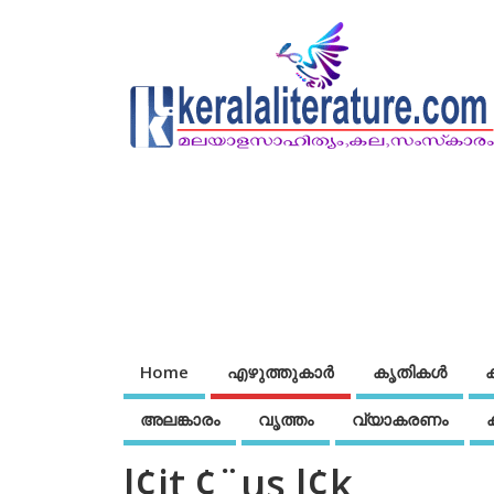
Home
എഴുത്തുകാര്‍
കൃതികൾ
അലങ്കാരം
വൃത്തം
വ്യാകരണം
l¢it¸¢¨us l¢k