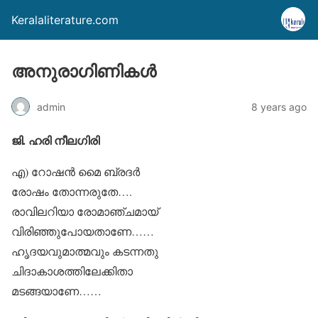
Keralaliterature.com
അനുരാഗിണികള്‍
admin
8 years ago
ജി. ഹരി നീലഗിരി
എ) റോഷന്‍ മൈ ബ്രദര്‍
രോഷം തോന്നരുതേ….
രാവിലറിയാ രോമാഞ്ചമായ്
വിരിഞ്ഞുപോയതാണേ……
ഹൃദയവുമാത്മവും കടന്നതു
ചിദാകാശത്തിലേക്കിതാ
മടങ്ങയാണേ……