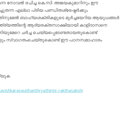
 എന്ന നോവല്‍ രചിച്ച കെ.സി. അജയകുമാറിനും ഈ
തന്ന എല്ലാ പ്രിയ പണ്ഡിതശ്രേഷ്ഠര്‍ക്കും
്യത്തിനുമേല്‍ ബാഹ്യശക്തികളുടെ മൂര്‍ച്ചയേറിയ ആയുധങ്ങള്‍
ന്ത്ര്യത്തിന്റെ ആദ്യരക്തസാക്ഷിയായി കാളിദാസനെ
നിയുമേറെ ചര്‍ച്ച ചെയ്യപ്പെടേണ്ടതായതുകൊണ്ട്
ങ്ങളും സ്വാഗതംചെയ്തുകൊണ്ട് ഈ പഠനസമാഹാരം
യ്യുക
avishkaraswathanthryathinte-
rakthasakshi