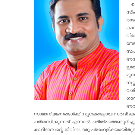
വെണ
സി
രാജ
കാവ്
വില
നേട
സഫല
അന
ഇതരക
മൂന
നൂറ
വശീ
ഗാ
അത
സാമാന്യജനങ്ങള്‍ക്ക് സുഗമങ്ങളായ സര്‍വ്വ
പരിലസിക്കുന്നത്. എന്നാല്‍ ചരിത്രത്തെക്കുറി
കാളിദാസന്റെ ജീവിതം ഒരു പ്രഹേളികയായിതുടര്