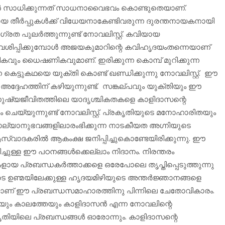
കാന്‍ സാധിക്കുന്നത് സാധനാവൈഭവം കൊണ്ടുതെയാണ്.
ീര്‍പ്പുകള്‍ക്ക് വിധേയനാകേണ്ടിവരുന്ന ദുരന്തനായകനായി
രത പുലര്‍ത്തുന്നുണ്ട് നോവലിസ്റ്റ്. കവിയായ
പ്പിക്കുമ്പോള്‍ അജയകുമാറിന്റെ കവിഹൃദയംതന്നെയാണ്
ികവും ധൈഷണികവുമാണ്. ഇരിക്കുന്ന കൊമ്പ് മുറിക്കുന്ന
 കെട്ടുകഥയെ യുക്തി കൊണ്ട് ഖണ്ഡിക്കുന്നു നോവലിസ്റ്റ്. ഈ
ദ്ദേഹത്തിന് കഴിയുന്നുണ്ട്. സങ്കല്പവും യുക്തിയും ഈ
 മനുഷ്യജീവിതത്തിലെ യാദൃശ്ചികതകളെ കാളിദാസന്റെ
െയ്യുന്നുണ്ട് നോവലിസ്റ്റ്. പ്രകൃതിയുടെ മനോഹാരിതയും
ബാല്യാനുഭവങ്ങളിലാരംഭിക്കുന്ന നാടകീയത അഗ്നിയുടെ
ദകരില്‍ ആകംക്ഷ ജനിപ്പിച്ചുകൊണ്ടേയിരിക്കുന്നു. ഈ
ള്ള ഈ പഠനങ്ങള്‍ക്കെല്ലാം നിദാനം. നിരന്തരം
ളായ പ്രബന്ധകര്‍ത്താക്കളെ ഒരേപോലെ തൃപ്തിപ്പെടുത്തുന്നു
 ഉണ്മയിലേക്കുള്ള ഹൃദയമിഴിയുടെ അന്തര്‍ജ്ഞാനങ്ങളെ
ങളാണ് ഈ പ്രബന്ധസമാഹാരത്തിനു പിന്നിലെ ചേതോവികാരം.
ം കാലത്തേയും കാളിദാസന്‍ എന്ന നോവലിന്റെ
തിയിലെ പ്രബന്ധങ്ങള്‍ ഓരോന്നും. കാളിദാസന്റെ