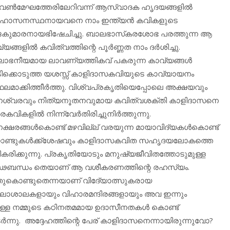
്‍മേഘത്തേരിലേറിവന്ന് ആസ്വാദക ഹൃദയങ്ങളില്‍
ംഹാസനസ്ഥനായവനെ നാം ഇന്ത്യന്‍ കവികളുടെ
കുമാരനായഭിഷേചിച്ചു. ബാലഭാസ്‌കരശോഭ പരത്തുന്ന ആ
യങ്ങളില്‍ കവിത്വത്തിന്റെ പൂര്‍ണ്ണത നാം ദര്‍ശിച്ചു.
ോഭനീയമായ ലാവണ്യത്തികവ് പകരുന്ന കാവ്യങ്ങള്‍
ിക്കൊടുത്ത യശസ്സ് കാളിദാസകവിയുടെ കാവ്യായനം
മാക്കിത്തീര്‍ത്തു. വിശ്വപ്രകൃതിയെപ്പോലെ അക്ഷയവും
ശ്വരവും നിത്യനൂതനവുമായ കവിത്വശക്തി കാളിദാസനെ
വികളില്‍ നിന്ന്‌വേര്‍തിരിച്ചുനിര്‍ത്തുന്നു.
്നക്ഷരങ്ങള്‍കൊണ്ട് മഴവില്ല് വരയുന്ന മായാവിദ്യകള്‍കൊണ്ട്
്റാണ്ടുകള്‍ക്ക്‌ശേഷവും കാളിദാസകവിത സഹൃദയലോകത്തെ
കരിക്കുന്നു. പ്രകൃതിയോടും മനുഷ്യജീവിതത്തോടുമുള്ള
ഢബന്ധം തെയാണ് ആ വശീകരണത്തിന്റെ രഹസ്യം.
ുകൊണ്ടുതെന്നയാണ് വിദേ്യാത്സുകരായ
കലാശാലകളായും വിഹാരമന്ദിരങ്ങളായും അവ ഇന്നും
ച്ചുള്ള നമ്മുടെ കഠിനതമമായ ഉദാസീനതകള്‍ കൊണ്ട്
‍ന്നു. അദ്ദേഹത്തിന്റെ പേര് കാളിദാസനെന്നായിരുന്നുവോ?