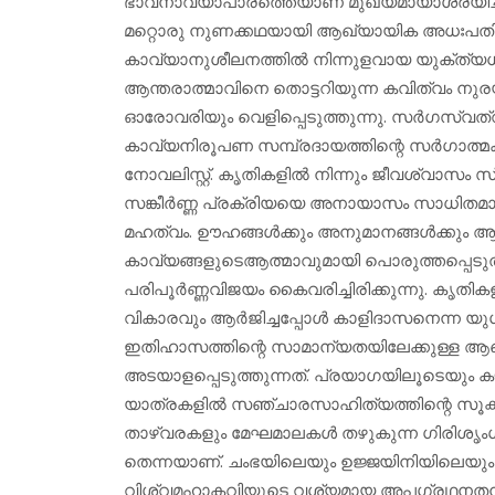
ഭാവനാവ്യാപാരത്തെയാണ് മുഖ്യമായാശ്രയിച്ചിട്ടു
മറ്റൊരു നുണക്കഥയായി ആഖ്യായിക അധഃപതിക
കാവ്യാനുശീലനത്തില്‍ നിന്നുളവായ യുക്ത്യധ
ആന്തരാത്മാവിനെ തൊട്ടറിയുന്ന കവിത്വം നു
ഓരോവരിയും വെളിപ്പെടുത്തുന്നു. സര്‍ഗസ്വത്
കാവ്യനിരൂപണ സമ്പ്രദായത്തിന്റെ സര്‍ഗാ
നോവലിസ്റ്റ്. കൃതികളില്‍ നിന്നും ജീവശ്വാസം സ്വ
സങ്കീര്‍ണ്ണ പ്രക്രിയയെ അനായാസം സാധിതമാക
മഹത്വം. ഊഹങ്ങള്‍ക്കും അനുമാനങ്ങള്‍ക്കും
കാവ്യങ്ങളുടെആത്മാവുമായി പൊരുത്തപ്പെടുത
പരിപൂര്‍ണ്ണവിജയം കൈവരിച്ചിരിക്കുന്നു. കൃത
വികാരവും ആര്‍ജിച്ചപ്പോള്‍ കാളിദാസനെന്ന യു
ഇതിഹാസത്തിന്റെ സാമാന്യതയിലേക്കുള്ള ആഖ്
അടയാളപ്പെടുത്തുന്നത്. പ്രയാഗയിലൂടെയും ക
യാത്രകളില്‍ സഞ്ചാരസാഹിത്യത്തിന്റെ സൂക്ഷ
താഴ്‌വരകളും മേഘമാലകള്‍ തഴുകുന്ന ഗിരിശൃ
തെന്നയാണ്. ചംഭയിലെയും ഉജ്ജയിനിയിലെയും
വിശ്വമഹാകവിയുടെ വശ്യമായ അപഗ്രഥനതന്ത്രങ്ങ