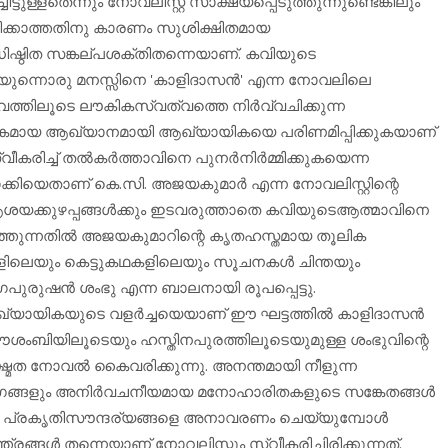
ള്ളതെന്നും നോവലിസ്റ്റ് സാക്ഷ്യപ്പെടുത്തുന്നുണ്ടെങ്കിലും
്കാത്തതിനു കാരണം സുശിക്ഷിതമായ
ിഷ്ഠിത സങ്കല്പശക്തിതന്നെയാണ്. കവിയുടെ
രയുന്നൊരു മനസ്സിനെ 'കാളിദാസന്‍' എന്ന നോവലിലെ
വത്തിലൂടെ ലൗകികസ്വത്വത്തെ നിര്‍വ്വചിക്കുന്ന
ത്മകമായ ആഖ്യാനമായി ആഖ്യായികയെ പരിണമിപ്പിക്കുകയാണ്
ീകരിച്ച് തല്‍കര്‍ത്താവിനെ പുനര്‍നിര്‍മ്മിക്കുകയെന്ന
്കിയെതാണ് കെ.സി. അജയകുമാര്‍ എന്ന നോവലിസ്റ്റിന്റെ
 ആശയക്കുഴപ്പങ്ങള്‍ക്കും ഇടവരുത്താതെ കവിയുടെആത്മാവിനെ
്തുന്നതില്‍ അജയകുമാറിന്റെ കൃതഹസ്തമായ തൂലിക
ികളിലെയും കെട്ടുകഥകളിലെയും സൂചനകള്‍ ചിന്തയും
ഗപുരുഷന്‍ ശംഭു എന്ന ബാലനായി രൂപപ്പെട്ടു.
യായികയുടെ വളര്‍ച്ചയെയാണ് ഈ ഘട്ടത്തില്‍ കാളിദാസന്‍
ൗശംബിയിലൂടെയും ഹസ്തിനപുരത്തിലൂടെയുമുള്ള ശംഭുവിന്റെ
്മത നോവല്‍ കൈവരിക്കുന്നു. അനന്തമായി നീളുന്ന
ംഗങ്ങളും അനിര്‍വചനീയമായ മനോഹാരിതകളുടെ സങ്കേതങ്ങള്‍
 പ്രകൃതിസൗന്ദര്യങ്ങളെ അനാവരണം ചെയ്യുമ്പോള്‍
ള്‍ തന്നെയാണ് നോവലിസ്റ്റും സ്വീകരിച്ചിരിക്കുന്നത്.