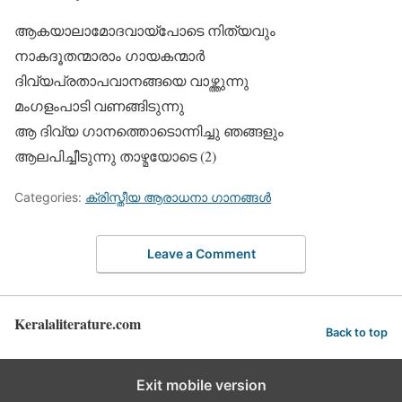
ആകയാലാമോദവായ്‌പോടെ നിത്യവും
നാകദൂതന്മാരാം ഗായകന്മാര്‍
ദിവ്യപ്രതാപവാനങ്ങയെ വാഴ്ത്തുന്നു
മംഗളംപാടി വണങ്ങിടുന്നു
ആ ദിവ്യ ഗാനത്തൊടൊന്നിച്ചു ഞങ്ങളും
ആലപിച്ചീടുന്നു താഴ്മയോടെ (2)
Categories:
ക്രിസ്തീയ ആരാധനാ ഗാനങ്ങള്‍
Leave a Comment
Keralaliterature.com
Back to top
Exit mobile version