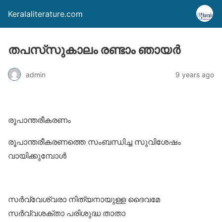
Keralaliterature.com
തപസ്‌സുകാലം രണ്ടാം ഞായര്‍
admin
9 years ago
രൂപാന്തരീകരണം
രൂപാന്തരീകരണത്തെ സംബന്ധിച്ച സുവിശേഷം
വായിക്കുമ്പോള്‍
സര്‍വ്വേശ്വരാ നിത്യനായുള്ള ദൈവമേ
സര്‍വ്വശക്താ പരിശുദ്ധ താതാ