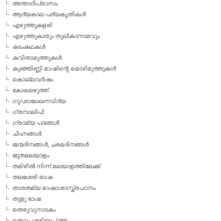
അന്താദിപ്രാസം
ആദ്യകാല പദ്യകൃതികള്‍
എഴുത്തുകളരി
എഴുത്തുകാരും തൂലികാനാമവും
കടംകഥകള്‍
കവിതാമുത്തുകള്‍
കുഞ്ഞിണ്ണി മാഷിന്റെ മൊഴിമുത്തുകള്‍
കൊല്ലവര്‍ഷം
കോലെഴുത്ത്
ഗൂഢാലേഖനവിദ്യ
ഗ്രന്ഥലിപി
ഗ്രാമ്യ പദങ്ങള്‍
ചിഹ്നങ്ങള്‍
ജന്മദിനങ്ങള്‍, ചരമദിനങ്ങള്‍
ജൂതമലയാളം
തമിഴില്‍ നിന്ന് മലയാളത്തിലേക്ക്
തലശേരി ഭാഷ
താരതമ്യ ഭാഷാശാസ്ത്രപഠനം
തുളു ഭാഷ
തെരുവുനാടകം
തെറ്റും ശരിയും (അ)