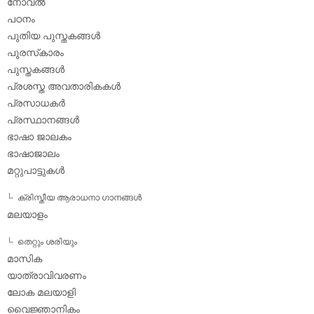
നോവല്‍
പഠനം
പുതിയ പുസ്തകങ്ങള്‍
പുരസ്‌കാരം
പുസ്തകങ്ങള്‍
പ്രശസ്ത അവതാരികകള്‍
പ്രസാധകര്‍
പ്രസ്ഥാനങ്ങള്‍
ഭാഷാ ജാലകം
ഭാഷാജാലം
മറ്റുപാട്ടുകള്‍
ക്രിസ്തീയ ആരാധനാ ഗാനങ്ങള്‍
മലയാളം
തെറ്റും ശരിയും
മാസിക
യാത്രാവിവരണം
ലോക മലയാളി
വൈജ്ഞാനികം