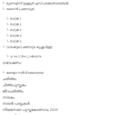
മൃണാളിനി (ഉള്ളൂര്‍ എസ്.പരമേശ്വരയ്യര്‍)
രമണന്‍ (ചങ്ങമ്പുഴ)
©dQ® 1
©dQ® 2
©dQ® 3
©dQ® 4
©dQ® 5
വാഴക്കുല (ചങ്ങമ്പുഴ കൃഷ്ണപിള്ള)
l¡r´¤k O¹Ø¤r J¦n®Xd¢¾
ഗവേഷണം
കേരളാ സര്‍വ്വകലാശാല
ചരിത്രം
ചിത്രപുസ്തകം
ജീവചരിത്രം
നാടകം
നാടന്‍ പാട്ടുകള്‍
നിയമസഭാ പുസ്തകോത്സവം 2025