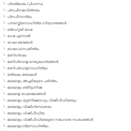
പ്രശ്ലേഷം (ചിഹ്നനം)
പ്രാചീനകവിത്രയം
പ്രാചീനഗദ്യം
പൗരസ്ത്യസാഹിത്യ സിദ്ധാന്തങ്ങള്‍
ബ്രഹൂയി ഭാഷ
ഭാഷ എന്നാല്‍
ഭാഷാ ഭേദങ്ങള്‍
ഭാഷാപഠനചരിത്രം
മണിഗ്രാമം
മണിപ്രവാള ലഘുകാവ്യങ്ങള്‍
മണിപ്രവാളസാഹിത്യം
മതിലകം രേഖകള്‍
മലയാളം അച്ചടിയുടെ ചരിത്രം
മലയാളം ബ്രിട്ടാനിക്ക
മലയാള ഭാഷാഭേദങ്ങള്‍
മലയാളം യൂണിക്കോഡും വിക്കീപീഡിയയും
മലയാളം വിക്കിഗ്രന്ഥശാല
മലയാളം വിക്കിപീഡിയ
മലയാളം വിക്കീപീഡിയയുടെ സഹോദര സംരംഭങ്ങള്‍
മലയാളഗദ്യസാഹിത്യം