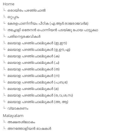
Home
ഒരായിരം പഴഞ്ചൊല്‍
ഒറ്റപ്പദം
കേരളപാണിനീയം പീഠിക (എ.ആര്‍.രാജരാജവര്‍മ)
തച്ചോളി ഒതേനൻ പൊന്നിയൻ പടയ്‌ക്കു പോയ പാട്ടുകഥ
പതിനെട്ടരക്കവികള്‍
മലയാള പഴഞ്ചൊല്ലുകള്‍ (ഇ,ഈ)
മലയാള പഴഞ്ചൊല്ലുകള്‍ (ഉ,ഊ,എ)
മലയാള പഴഞ്ചൊല്ലുകള്‍ (ക)
മലയാള പഴഞ്ചൊല്ലുകള്‍ (ച)
മലയാള പഴഞ്ചൊല്ലുകള്‍ (ത)
മലയാള പഴഞ്ചൊല്ലുകള്‍ (ന)
മലയാള പഴഞ്ചൊല്ലുകള്‍ (പ,ബ,ഭ)
മലയാള പഴഞ്ചൊല്ലുകള്‍ (മ)
മലയാള പഴഞ്ചൊല്ലുകള്‍ (ര,വ,ശ,സ)
മലയാള പഴഞ്ചൊല്ലുകൾ (അ, ആ)
വ്യാകരണം
Malayalam
അക്ഷരശ്ലോകം
അനത്തോളിയന്‍ ഭാഷകള്‍