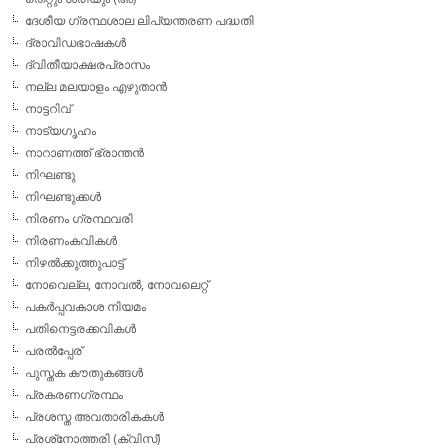
ദേശീയ ഗ്രന്ഥശാല ലിപ്യന്തരണ പദ്ധതി
ദ്രാവിഡഭാഷകള്‍
ദ്വിതീയാക്ഷരപ്രാസം
നല്ല മലയാളം എഴുതാന്‍
നാട്ടറിവ്
നാട്യഗൃഹം
നാറാണത്ത് ഭ്രാന്തന്‍
നിഘണ്ടു
നിഘണ്ടുക്കള്‍
നിരണം ഗ്രന്ഥവരി
നിരണംകവികള്‍
നിഴല്‍ക്കുത്തുപാട്ട്
നോവെല്ല, നോവല്‍, നോവലെറ്റ്
പകര്‍പ്പവകാശ നിയമം
പതിനെട്ടരക്കവികള്‍
പരല്‍പ്പേര്
പുസ്തക കൗതുകങ്ങള്‍
പ്രകരണഗ്രന്ഥം
പ്രശസ്ത അവതാരികകള്‍
പ്രശ്‌നോത്തരി (ക്വിസ്)