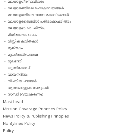
മലയാളഗ്രന്ഥവിവരം
മലയാളത്തിലെ മഹാകാവ്യങ്ങള്‍
മലയാളത്തിലെ സന്ദേശകാവ്യങ്ങള്‍
മലയാളബൈബിള്‍ പരിഭാഷാചരിത്രം
മലയാളഭാഷാചരിത്രം
മിശ്രഭാഷാ വാദം
മിസ്റ്റിക് കവിതകള്‍
മുക്തകം
മൂലദ്രാവിഡഭാഷ
മൂലഭദ്രി
യൂണികോഡ്
വായനദിനം
വിപരീത പദങ്ങള്‍
വൃത്തങ്ങളുടെ പേരുകള്‍
സന്ധി (വ്യാകരണം)
Mast head
Mission Coverage Priorities Policy
News Policy & Publishing Principles
No Bylines Policy
Policy