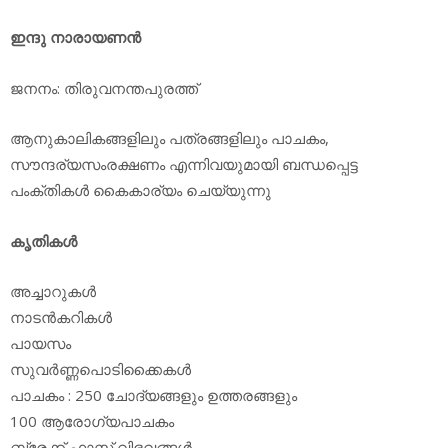
ഇന്ദു നാരായണന്‍
ജനനം: തിരുവനന്തപുരത്ത്
ആനുകാലികങ്ങളിലും പത്രങ്ങളിലും പാചകം,
സൗന്ദര്യസംരക്ഷണം എന്നിവയുമായി ബന്ധപ്പെട്ട
പംക്തികള്‍ കൈകാര്യം ചെയ്യുന്നു
കൃതികള്‍
അച്ചാറുകള്‍
നാടന്‍കറികള്‍
പായസം
സുവര്‍ണ്ണപൊടിക്കൈകള്‍
പാചകം : 250 ചോദ്യങ്ങളും ഉത്തരങ്ങളും
100 ആരോഗ്യപാചകം
ബ്രേക്ക് ഫാസ്റ്റ് വിഭവങ്ങള്‍