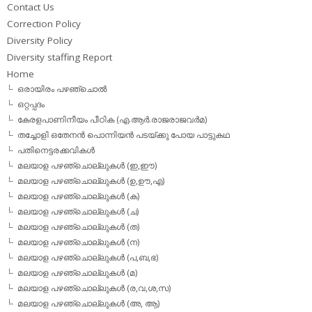
Contact Us
Correction Policy
Diversity Policy
Diversity staffing Report
Home
ഒരായിരം പഴഞ്ചൊല്‍
ഒറ്റപ്പദം
കേരളപാണിനീയം പീഠിക (എ.ആര്‍.രാജരാജവര്‍മ)
തച്ചോളി ഒതേനൻ പൊന്നിയൻ പടയ്‌ക്കു പോയ പാട്ടുകഥ
പതിനെട്ടരക്കവികള്‍
മലയാള പഴഞ്ചൊല്ലുകള്‍ (ഇ,ഈ)
മലയാള പഴഞ്ചൊല്ലുകള്‍ (ഉ,ഊ,എ)
മലയാള പഴഞ്ചൊല്ലുകള്‍ (ക)
മലയാള പഴഞ്ചൊല്ലുകള്‍ (ച)
മലയാള പഴഞ്ചൊല്ലുകള്‍ (ത)
മലയാള പഴഞ്ചൊല്ലുകള്‍ (ന)
മലയാള പഴഞ്ചൊല്ലുകള്‍ (പ,ബ,ഭ)
മലയാള പഴഞ്ചൊല്ലുകള്‍ (മ)
മലയാള പഴഞ്ചൊല്ലുകള്‍ (ര,വ,ശ,സ)
മലയാള പഴഞ്ചൊല്ലുകൾ (അ, ആ)