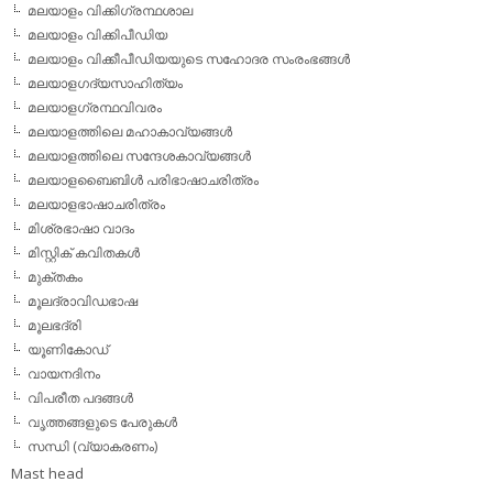
മലയാളം വിക്കിഗ്രന്ഥശാല
മലയാളം വിക്കിപീഡിയ
മലയാളം വിക്കീപീഡിയയുടെ സഹോദര സംരംഭങ്ങള്‍
മലയാളഗദ്യസാഹിത്യം
മലയാളഗ്രന്ഥവിവരം
മലയാളത്തിലെ മഹാകാവ്യങ്ങള്‍
മലയാളത്തിലെ സന്ദേശകാവ്യങ്ങള്‍
മലയാളബൈബിള്‍ പരിഭാഷാചരിത്രം
മലയാളഭാഷാചരിത്രം
മിശ്രഭാഷാ വാദം
മിസ്റ്റിക് കവിതകള്‍
മുക്തകം
മൂലദ്രാവിഡഭാഷ
മൂലഭദ്രി
യൂണികോഡ്
വായനദിനം
വിപരീത പദങ്ങള്‍
വൃത്തങ്ങളുടെ പേരുകള്‍
സന്ധി (വ്യാകരണം)
Mast head