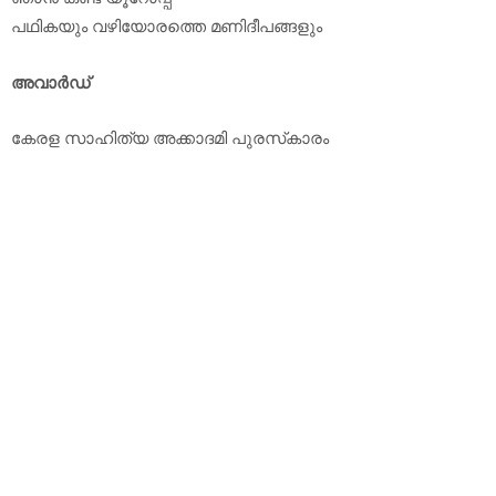
പഥികയും വഴിയോരത്തെ മണിദീപങ്ങളും
അവാര്‍ഡ്
കേരള സാഹിത്യ അക്കാദമി പുരസ്‌കാരം