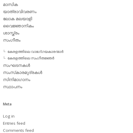
മാസിക
യാത്രാവിവരണം
ലോക മലയാളി
വൈജ്ഞാനികം
ശാസ്ത്രം
സംഗീതം
കേരളത്തിലെ വാഗേ്ഗയകാരന്മാര്‍
കേരളത്തിലെ സംഗീതജ്ഞര്‍
സംഘടനകള്‍
സംസ്‌കാരമുദ്രകള്‍
സിനിമാഗാനം
സ്ഥാപനം
Meta
Log in
Entries feed
Comments feed