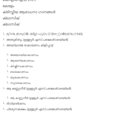
കേരളം
ക്രിസ്തീയ ആരാധനാ ഗാനങ്ങള്‍
ക്ലാസിക്‌
ക്ലാസിക്
d¡T¤¼ d¢m¡O®- (KßJ¡l¬«) jOc:O¹Ø¤r J¦n®Xd¢¾ (1949)
അതുമിതും (ഉള്ളൂര്‍ എസ്.പരമേശ്വരയ്യര്‍)
അദ്ധ്യാത്മ രാമായണം കിളിപ്പാട്ട്‌
അയോദ്ധ്യാകാണ്ഡം
ആരണ്യകാണ്ഡം
കിഷ്കിന്ധകാണ്ഡം
ബാലകാണ്ഡം
യൂദ്ധകാണ്ഡം
സുന്ദരകാണ്ഡം
ആ കണ്ണുനീര്‍ (ഉള്ളൂര്‍ എസ്.പരമേശ്വരയ്യര്‍)
ആ കണ്ണുനീര്‍ (ഉള്ളൂര്‍ എസ്.പരമേശ്വരയ്യര്‍)
ദിവ്യദര്‍ശനം
പ്രഭുസമക്ഷം (ഉള്ളൂര്‍ എസ്.പരമേശ്വരയ്യര്‍)