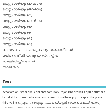
തെറ്റും ശരിയും (ചവര്‍ഗം)
തെറ്റും ശരിയും (തവര്‍ഗം)
തെറ്റും ശരിയും (ന)
തെറ്റും ശരിയും (പവര്‍ഗം)
തെറ്റും ശരിയും (യ)
തെറ്റും ശരിയും (ര)
തെറ്റും ശരിയും (ല)
തെറ്റും ശരിയും (വ)
ഭാഷാജാലം 2- ഭാഷയുടെ ആകാശക്കാഴ്ചകള്‍
മഷിത്തണ്ട് (നിഘണ്ടു) ഇന്റര്‍നെറ്റില്‍
മാര്‍ക്‌സിസ്റ്റ് പദാവലി
യക്ഷിക്കഥ
Tags
acharam
anushtanakala
anushtanam
baburajan
bhadrakali
gopu pattithara
kadakali
karmam
krishnanattam
rajeev n.t
sudheer p.y
t.r. rajesh
theyyam
thira
veli
അനുഷ്ഠാനം
അനുഷ്ഠാനകല
അയ്യപ്പന്‍
ആചാരം
കഥകളി
ഗോപു
പട്ടിത്തറ
ചങ്ങമ്പുഴ
തിറ
തെയ്യം
ദേവത
ഭദ്രകാളി
രാജീവ് എൻ ടി
വേളി