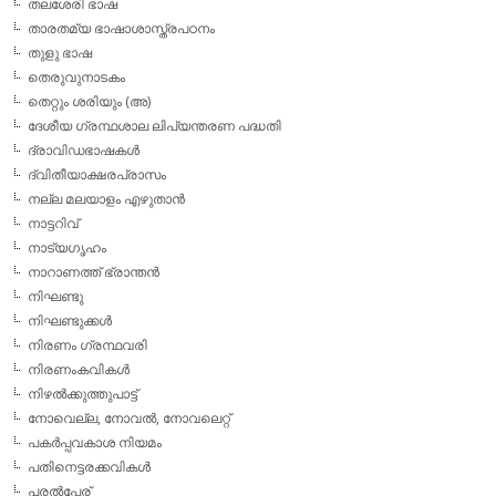
തലശേരി ഭാഷ
താരതമ്യ ഭാഷാശാസ്ത്രപഠനം
തുളു ഭാഷ
തെരുവുനാടകം
തെറ്റും ശരിയും (അ)
ദേശീയ ഗ്രന്ഥശാല ലിപ്യന്തരണ പദ്ധതി
ദ്രാവിഡഭാഷകള്‍
ദ്വിതീയാക്ഷരപ്രാസം
നല്ല മലയാളം എഴുതാന്‍
നാട്ടറിവ്
നാട്യഗൃഹം
നാറാണത്ത് ഭ്രാന്തന്‍
നിഘണ്ടു
നിഘണ്ടുക്കള്‍
നിരണം ഗ്രന്ഥവരി
നിരണംകവികള്‍
നിഴല്‍ക്കുത്തുപാട്ട്
നോവെല്ല, നോവല്‍, നോവലെറ്റ്
പകര്‍പ്പവകാശ നിയമം
പതിനെട്ടരക്കവികള്‍
പരല്‍പ്പേര്