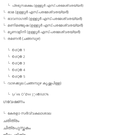
പ്രഭുസമക്ഷം (ഉള്ളൂര്‍ എസ്.പരമേശ്വരയ്യര്‍)
ഭാമ (ഉള്ളൂര്‍ എസ്.പരമേശ്വരയ്യര്‍)
ഭാവനാഗതി (ഉള്ളൂര്‍ എസ്.പരമേശ്വരയ്യര്‍)
മണിമഞ്ജുഷ (ഉള്ളൂര്‍ എസ്.പരമേശ്വരയ്യര്‍)
മൃണാളിനി (ഉള്ളൂര്‍ എസ്.പരമേശ്വരയ്യര്‍)
രമണന്‍ (ചങ്ങമ്പുഴ)
©dQ® 1
©dQ® 2
©dQ® 3
©dQ® 4
©dQ® 5
വാഴക്കുല (ചങ്ങമ്പുഴ കൃഷ്ണപിള്ള)
l¡r´¤k O¹Ø¤r J¦n®Xd¢¾
ഗവേഷണം
കേരളാ സര്‍വ്വകലാശാല
ചരിത്രം
ചിത്രപുസ്തകം