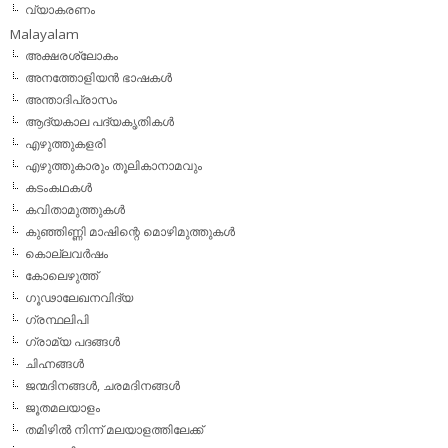
വ്യാകരണം
Malayalam
അക്ഷരശ്ലോകം
അനത്തോളിയന്‍ ഭാഷകള്‍
അന്താദിപ്രാസം
ആദ്യകാല പദ്യകൃതികള്‍
എഴുത്തുകളരി
എഴുത്തുകാരും തൂലികാനാമവും
കടംകഥകള്‍
കവിതാമുത്തുകള്‍
കുഞ്ഞിണ്ണി മാഷിന്റെ മൊഴിമുത്തുകള്‍
കൊല്ലവര്‍ഷം
കോലെഴുത്ത്
ഗൂഢാലേഖനവിദ്യ
ഗ്രന്ഥലിപി
ഗ്രാമ്യ പദങ്ങള്‍
ചിഹ്നങ്ങള്‍
ജന്മദിനങ്ങള്‍, ചരമദിനങ്ങള്‍
ജൂതമലയാളം
തമിഴില്‍ നിന്ന് മലയാളത്തിലേക്ക്