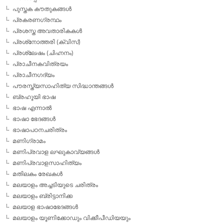
പുസ്തക കൗതുകങ്ങള്‍
പ്രകരണഗ്രന്ഥം
പ്രശസ്ത അവതാരികകള്‍
പ്രശ്‌നോത്തരി (ക്വിസ്)
പ്രശ്ലേഷം (ചിഹ്നനം)
പ്രാചീനകവിത്രയം
പ്രാചീനഗദ്യം
പൗരസ്ത്യസാഹിത്യ സിദ്ധാന്തങ്ങള്‍
ബ്രഹൂയി ഭാഷ
ഭാഷ എന്നാല്‍
ഭാഷാ ഭേദങ്ങള്‍
ഭാഷാപഠനചരിത്രം
മണിഗ്രാമം
മണിപ്രവാള ലഘുകാവ്യങ്ങള്‍
മണിപ്രവാളസാഹിത്യം
മതിലകം രേഖകള്‍
മലയാളം അച്ചടിയുടെ ചരിത്രം
മലയാളം ബ്രിട്ടാനിക്ക
മലയാള ഭാഷാഭേദങ്ങള്‍
മലയാളം യൂണിക്കോഡും വിക്കീപീഡിയയും