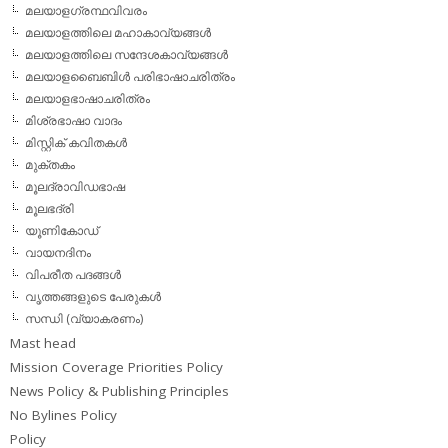
മലയാളഗ്രന്ഥവിവരം
മലയാളത്തിലെ മഹാകാവ്യങ്ങള്‍
മലയാളത്തിലെ സന്ദേശകാവ്യങ്ങള്‍
മലയാളബൈബിള്‍ പരിഭാഷാചരിത്രം
മലയാളഭാഷാചരിത്രം
മിശ്രഭാഷാ വാദം
മിസ്റ്റിക് കവിതകള്‍
മുക്തകം
മൂലദ്രാവിഡഭാഷ
മൂലഭദ്രി
യൂണികോഡ്
വായനദിനം
വിപരീത പദങ്ങള്‍
വൃത്തങ്ങളുടെ പേരുകള്‍
സന്ധി (വ്യാകരണം)
Mast head
Mission Coverage Priorities Policy
News Policy & Publishing Principles
No Bylines Policy
Policy