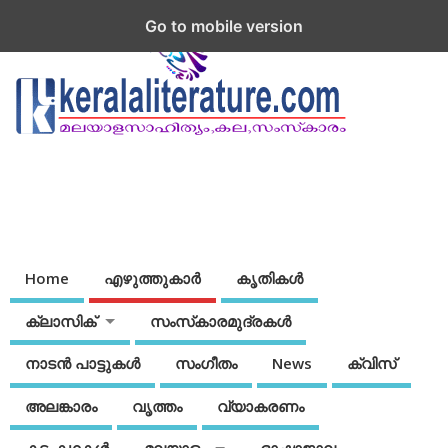
Go to mobile version
Home
എഴുത്തുകാര്‍
കൃതികൾ
ക്ലാസിക്
സംസ്‌കാരമുദ്രകള്‍
നാടന്‍ പാട്ടുകള്‍
സംഗീതം
News
ക്വിസ്
അലങ്കാരം
വൃത്തം
വ്യാകരണം