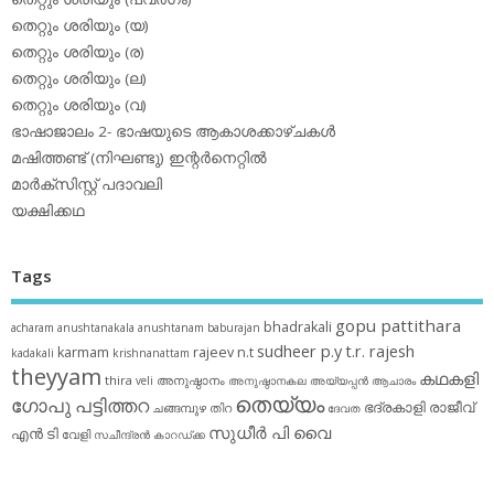
തെറ്റും ശരിയും (യ)
തെറ്റും ശരിയും (ര)
തെറ്റും ശരിയും (ല)
തെറ്റും ശരിയും (വ)
ഭാഷാജാലം 2- ഭാഷയുടെ ആകാശക്കാഴ്ചകള്‍
മഷിത്തണ്ട് (നിഘണ്ടു) ഇന്റര്‍നെറ്റില്‍
മാര്‍ക്‌സിസ്റ്റ് പദാവലി
യക്ഷിക്കഥ
Tags
gopu pattithara
bhadrakali
acharam
anushtanakala
anushtanam
baburajan
sudheer p.y
t.r. rajesh
karmam
rajeev n.t
kadakali
krishnanattam
theyyam
കഥകളി
thira
അനുഷ്ഠാനം
veli
അനുഷ്ഠാനകല
അയ്യപ്പന്‍
ആചാരം
തെയ്യം
ഗോപു പട്ടിത്തറ
ഭദ്രകാളി
രാജീവ്
ചങ്ങമ്പുഴ
തിറ
ദേവത
സുധീര്‍ പി വൈ
എൻ ടി
വേളി
സചീന്ദ്രന്‍ കാറഡ്ക്ക