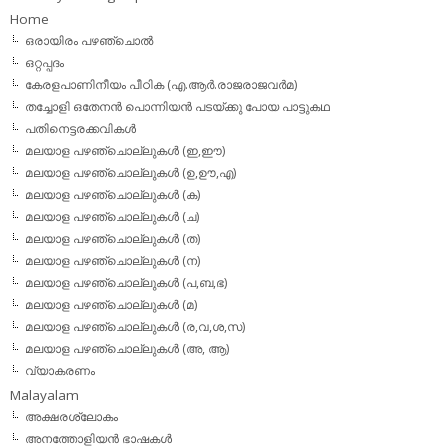
Home
ഒരായിരം പഴഞ്ചൊല്‍
ഒറ്റപ്പദം
കേരളപാണിനീയം പീഠിക (എ.ആര്‍.രാജരാജവര്‍മ)
തച്ചോളി ഒതേനൻ പൊന്നിയൻ പടയ്‌ക്കു പോയ പാട്ടുകഥ
പതിനെട്ടരക്കവികള്‍
മലയാള പഴഞ്ചൊല്ലുകള്‍ (ഇ,ഈ)
മലയാള പഴഞ്ചൊല്ലുകള്‍ (ഉ,ഊ,എ)
മലയാള പഴഞ്ചൊല്ലുകള്‍ (ക)
മലയാള പഴഞ്ചൊല്ലുകള്‍ (ച)
മലയാള പഴഞ്ചൊല്ലുകള്‍ (ത)
മലയാള പഴഞ്ചൊല്ലുകള്‍ (ന)
മലയാള പഴഞ്ചൊല്ലുകള്‍ (പ,ബ,ഭ)
മലയാള പഴഞ്ചൊല്ലുകള്‍ (മ)
മലയാള പഴഞ്ചൊല്ലുകള്‍ (ര,വ,ശ,സ)
മലയാള പഴഞ്ചൊല്ലുകൾ (അ, ആ)
വ്യാകരണം
Malayalam
അക്ഷരശ്ലോകം
അനത്തോളിയന്‍ ഭാഷകള്‍