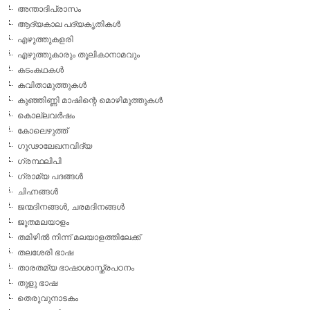
അന്താദിപ്രാസം
ആദ്യകാല പദ്യകൃതികള്‍
എഴുത്തുകളരി
എഴുത്തുകാരും തൂലികാനാമവും
കടംകഥകള്‍
കവിതാമുത്തുകള്‍
കുഞ്ഞിണ്ണി മാഷിന്റെ മൊഴിമുത്തുകള്‍
കൊല്ലവര്‍ഷം
കോലെഴുത്ത്
ഗൂഢാലേഖനവിദ്യ
ഗ്രന്ഥലിപി
ഗ്രാമ്യ പദങ്ങള്‍
ചിഹ്നങ്ങള്‍
ജന്മദിനങ്ങള്‍, ചരമദിനങ്ങള്‍
ജൂതമലയാളം
തമിഴില്‍ നിന്ന് മലയാളത്തിലേക്ക്
തലശേരി ഭാഷ
താരതമ്യ ഭാഷാശാസ്ത്രപഠനം
തുളു ഭാഷ
തെരുവുനാടകം