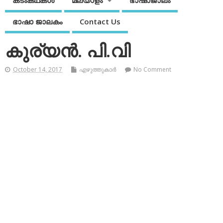
കടംകഥകള്‍
മലയാളം
ഭാഷാജാലം
ഭാഷാ ജാലകം
Contact Us
കുര്യന്‍. പി.വി
October 14, 2017
എഴുത്തുകാര്‍
No Comment