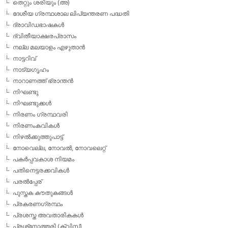
തെറ്റും ശരിയും (അ)
ദേശീയ ഗ്രന്ഥശാല ലിപ്യന്തരണ പദ്ധതി
ദ്രാവിഡഭാഷകള്‍
ദ്വിതീയാക്ഷരപ്രാസം
നല്ല മലയാളം എഴുതാന്‍
നാട്ടറിവ്
നാട്യഗൃഹം
നാറാണത്ത് ഭ്രാന്തന്‍
നിഘണ്ടു
നിഘണ്ടുക്കള്‍
നിരണം ഗ്രന്ഥവരി
നിരണംകവികള്‍
നിഴല്‍ക്കുത്തുപാട്ട്
നോവെല്ല, നോവല്‍, നോവലെറ്റ്
പകര്‍പ്പവകാശ നിയമം
പതിനെട്ടരക്കവികള്‍
പരല്‍പ്പേര്
പുസ്തക കൗതുകങ്ങള്‍
പ്രകരണഗ്രന്ഥം
പ്രശസ്ത അവതാരികകള്‍
പ്രശ്‌നോത്തരി (ക്വിസ്)