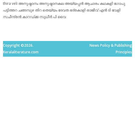
thira
veli
അനുഷ്ഠാനം
അനുഷ്ഠാനകല
അയ്യപ്പന്‍
ആചാരം
കഥകളി
ഗോപു
പട്ടിത്തറ
ചങ്ങമ്പുഴ
തിറ
തെയ്യം
ദേവത
ഭദ്രകാളി
രാജീവ് എൻ ടി
വേളി
സചീന്ദ്രന്‍ കാറഡ്ക്ക
സുധീര്‍ പി വൈ
Copyright ©2026.
News Policy & Publishing
Keralaliterature.com
Principles