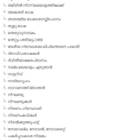
തമിഴില്‍ നിന്ന് മലയാളത്തിലേക്ക്
തലശേരി ഭാഷ
താരതമ്യ ഭാഷാശാസ്ത്രപഠനം
തുളു ഭാഷ
തെരുവുനാടകം
തെറ്റും ശരിയും (അ)
ദേശീയ ഗ്രന്ഥശാല ലിപ്യന്തരണ പദ്ധതി
ദ്രാവിഡഭാഷകള്‍
ദ്വിതീയാക്ഷരപ്രാസം
നല്ല മലയാളം എഴുതാന്‍
നാട്ടറിവ്
നാട്യഗൃഹം
നാറാണത്ത് ഭ്രാന്തന്‍
നിഘണ്ടു
നിഘണ്ടുക്കള്‍
നിരണം ഗ്രന്ഥവരി
നിരണംകവികള്‍
നിഴല്‍ക്കുത്തുപാട്ട്
നോവെല്ല, നോവല്‍, നോവലെറ്റ്
പകര്‍പ്പവകാശ നിയമം