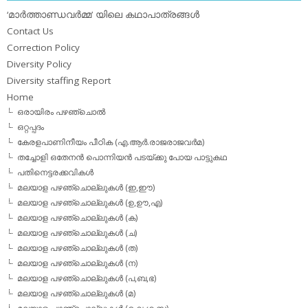
‘മാര്‍ത്താണ്ഡവര്‍മ്മ’ യിലെ കഥാപാത്രങ്ങള്‍
Contact Us
Correction Policy
Diversity Policy
Diversity staffing Report
Home
ഒരായിരം പഴഞ്ചൊല്‍
ഒറ്റപ്പദം
കേരളപാണിനീയം പീഠിക (എ.ആര്‍.രാജരാജവര്‍മ)
തച്ചോളി ഒതേനൻ പൊന്നിയൻ പടയ്‌ക്കു പോയ പാട്ടുകഥ
പതിനെട്ടരക്കവികള്‍
മലയാള പഴഞ്ചൊല്ലുകള്‍ (ഇ,ഈ)
മലയാള പഴഞ്ചൊല്ലുകള്‍ (ഉ,ഊ,എ)
മലയാള പഴഞ്ചൊല്ലുകള്‍ (ക)
മലയാള പഴഞ്ചൊല്ലുകള്‍ (ച)
മലയാള പഴഞ്ചൊല്ലുകള്‍ (ത)
മലയാള പഴഞ്ചൊല്ലുകള്‍ (ന)
മലയാള പഴഞ്ചൊല്ലുകള്‍ (പ,ബ,ഭ)
മലയാള പഴഞ്ചൊല്ലുകള്‍ (മ)