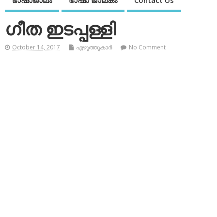
ഭാഷാജാലം
ഭാഷാ ജാലകം
Contact Us
ഗീത ഇടപ്പള്ളി
October 14, 2017
എഴുത്തുകാര്‍
No Comment