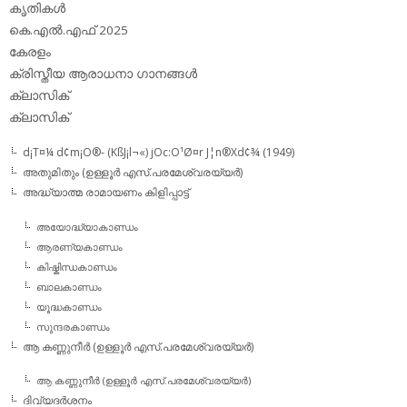
കൃതികള്‍
കെ.എല്‍.എഫ് 2025
കേരളം
ക്രിസ്തീയ ആരാധനാ ഗാനങ്ങള്‍
ക്ലാസിക്‌
ക്ലാസിക്
d¡T¤¼ d¢m¡O®- (KßJ¡l¬«) jOc:O¹Ø¤r J¦n®Xd¢¾ (1949)
അതുമിതും (ഉള്ളൂര്‍ എസ്.പരമേശ്വരയ്യര്‍)
അദ്ധ്യാത്മ രാമായണം കിളിപ്പാട്ട്‌
അയോദ്ധ്യാകാണ്ഡം
ആരണ്യകാണ്ഡം
കിഷ്കിന്ധകാണ്ഡം
ബാലകാണ്ഡം
യൂദ്ധകാണ്ഡം
സുന്ദരകാണ്ഡം
ആ കണ്ണുനീര്‍ (ഉള്ളൂര്‍ എസ്.പരമേശ്വരയ്യര്‍)
ആ കണ്ണുനീര്‍ (ഉള്ളൂര്‍ എസ്.പരമേശ്വരയ്യര്‍)
ദിവ്യദര്‍ശനം