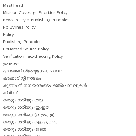
Mast head
Mission Coverage Priorities Policy
News Policy & Publishing Principles
No Bylines Policy
Policy
Publishing Principles
UnNamed Source Policy
Verification Fact-checking Policy
ഉപഭാഷ
എന്താണ് ശ്രേഷ്ഠഭാഷാ പദവി?
കാക്കാരിശ്ശി നാടകം
കുഞ്ചന്‍ നമ്പ്യാരുടെപഴഞ്ചൊല്ലുകള്‍
ക്വിസ്
തെറ്റും ശരിയും (ആ)
തെറ്റും ശരിയും (ഇ,ഈ)
തെറ്റും ശരിയും (ഉ, ഊ, ഋ)
തെറ്റും ശരിയും (എ,ഏ,ഐ)
തെറ്റും ശരിയും (ഒ,ഓ)