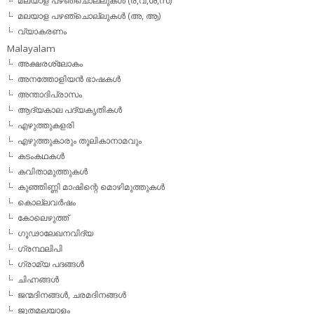
മലയാള പഴഞ്ചൊല്ലുകള്‍ (ര,വ,ശ,സ)
മലയാള പഴഞ്ചൊല്ലുകൾ (അ, ആ)
വ്യാകരണം
Malayalam
അക്ഷരശ്ലോകം
അനത്തോളിയന്‍ ഭാഷകള്‍
അന്താദിപ്രാസം
ആദ്യകാല പദ്യകൃതികള്‍
എഴുത്തുകളരി
എഴുത്തുകാരും തൂലികാനാമവും
കടംകഥകള്‍
കവിതാമുത്തുകള്‍
കുഞ്ഞിണ്ണി മാഷിന്റെ മൊഴിമുത്തുകള്‍
കൊല്ലവര്‍ഷം
കോലെഴുത്ത്
ഗൂഢാലേഖനവിദ്യ
ഗ്രന്ഥലിപി
ഗ്രാമ്യ പദങ്ങള്‍
ചിഹ്നങ്ങള്‍
ജന്മദിനങ്ങള്‍, ചരമദിനങ്ങള്‍
ജൂതമലയാളം