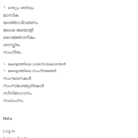
തെറ്റും ശരിയും
മാസിക
യാത്രാവിവരണം
ലോക മലയാളി
വൈജ്ഞാനികം
ശാസ്ത്രം
സംഗീതം
കേരളത്തിലെ വാഗേ്ഗയകാരന്മാര്‍
കേരളത്തിലെ സംഗീതജ്ഞര്‍
സംഘടനകള്‍
സംസ്‌കാരമുദ്രകള്‍
സിനിമാഗാനം
സ്ഥാപനം
Meta
Log in