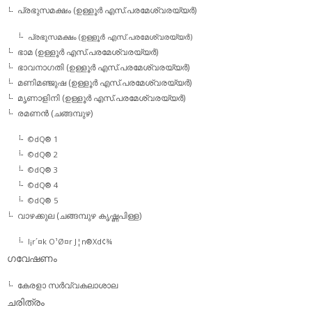
പ്രഭുസമക്ഷം (ഉള്ളൂര്‍ എസ്.പരമേശ്വരയ്യര്‍)
പ്രഭുസമക്ഷം (ഉള്ളൂര്‍ എസ്.പരമേശ്വരയ്യര്‍)
ഭാമ (ഉള്ളൂര്‍ എസ്.പരമേശ്വരയ്യര്‍)
ഭാവനാഗതി (ഉള്ളൂര്‍ എസ്.പരമേശ്വരയ്യര്‍)
മണിമഞ്ജുഷ (ഉള്ളൂര്‍ എസ്.പരമേശ്വരയ്യര്‍)
മൃണാളിനി (ഉള്ളൂര്‍ എസ്.പരമേശ്വരയ്യര്‍)
രമണന്‍ (ചങ്ങമ്പുഴ)
©dQ® 1
©dQ® 2
©dQ® 3
©dQ® 4
©dQ® 5
വാഴക്കുല (ചങ്ങമ്പുഴ കൃഷ്ണപിള്ള)
l¡r´¤k O¹Ø¤r J¦n®Xd¢¾
ഗവേഷണം
കേരളാ സര്‍വ്വകലാശാല
ചരിത്രം