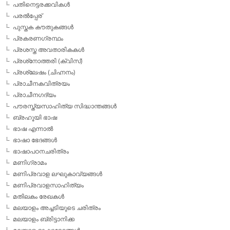
പതിനെട്ടരക്കവികള്‍
പരല്‍പ്പേര്
പുസ്തക കൗതുകങ്ങള്‍
പ്രകരണഗ്രന്ഥം
പ്രശസ്ത അവതാരികകള്‍
പ്രശ്‌നോത്തരി (ക്വിസ്)
പ്രശ്ലേഷം (ചിഹ്നനം)
പ്രാചീനകവിത്രയം
പ്രാചീനഗദ്യം
പൗരസ്ത്യസാഹിത്യ സിദ്ധാന്തങ്ങള്‍
ബ്രഹൂയി ഭാഷ
ഭാഷ എന്നാല്‍
ഭാഷാ ഭേദങ്ങള്‍
ഭാഷാപഠനചരിത്രം
മണിഗ്രാമം
മണിപ്രവാള ലഘുകാവ്യങ്ങള്‍
മണിപ്രവാളസാഹിത്യം
മതിലകം രേഖകള്‍
മലയാളം അച്ചടിയുടെ ചരിത്രം
മലയാളം ബ്രിട്ടാനിക്ക