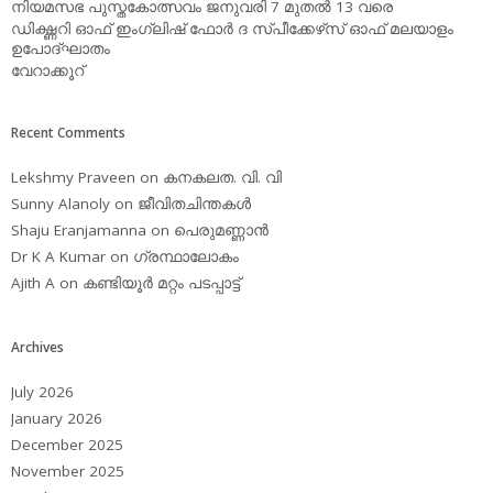
നിയമസഭ പുസ്തകോത്സവം ജനുവരി 7 മുതല്‍ 13 വരെ
ഡിക്ഷ്ണറി ഓഫ് ഇംഗ്ലിഷ് ഫോര്‍ ദ സ്പീക്കേഴ്‌സ് ഓഫ് മലയാളം
ഉപോദ്ഘാതം
വേറാക്കൂറ്
Recent Comments
Lekshmy Praveen
on
കനകലത. വി. വി
Sunny Alanoly
on
ജീവിതചിന്തകള്‍
Shaju Eranjamanna
on
പെരുമണ്ണാന്‍
Dr K A Kumar
on
ഗ്രന്ഥാലോകം
Ajith A
on
കണ്ടിയൂര്‍ മറ്റം പടപ്പാട്ട്‌
Archives
July 2026
January 2026
December 2025
November 2025