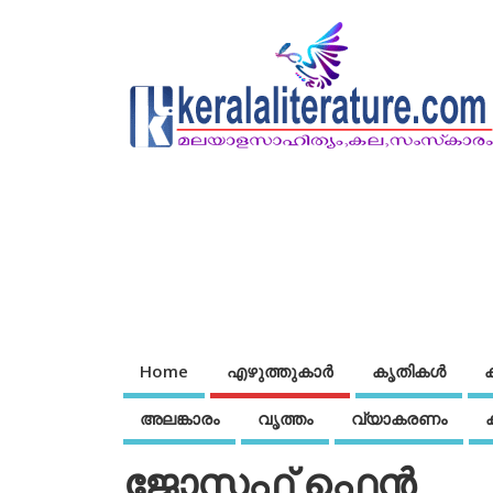
Home
എഴുത്തുകാര്‍
കൃതികൾ
അലങ്കാരം
വൃത്തം
വ്യാകരണം
ജോസഫ് ഫെന്‍