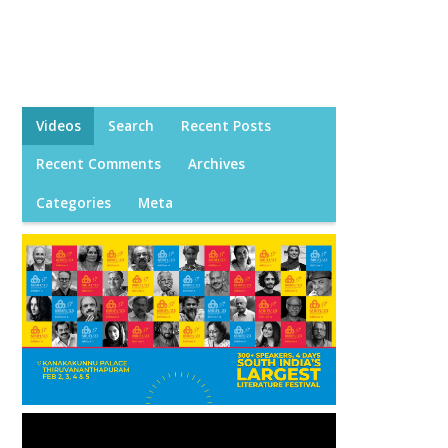
Videos
Search
Recent Posts
Recent Comments
Archives
Categories
Meta