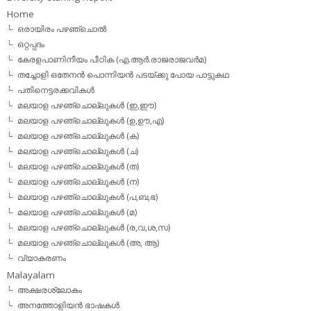
Home
ഒരായിരം പഴഞ്ചൊല്‍
ഒറ്റപ്പദം
കേരളപാണിനീയം പീഠിക (എ.ആര്‍.രാജരാജവര്‍മ)
തച്ചോളി ഒതേനൻ പൊന്നിയൻ പടയ്‌ക്കു പോയ പാട്ടുകഥ
പതിനെട്ടരക്കവികള്‍
മലയാള പഴഞ്ചൊല്ലുകള്‍ (ഇ,ഈ)
മലയാള പഴഞ്ചൊല്ലുകള്‍ (ഉ,ഊ,എ)
മലയാള പഴഞ്ചൊല്ലുകള്‍ (ക)
മലയാള പഴഞ്ചൊല്ലുകള്‍ (ച)
മലയാള പഴഞ്ചൊല്ലുകള്‍ (ത)
മലയാള പഴഞ്ചൊല്ലുകള്‍ (ന)
മലയാള പഴഞ്ചൊല്ലുകള്‍ (പ,ബ,ഭ)
മലയാള പഴഞ്ചൊല്ലുകള്‍ (മ)
മലയാള പഴഞ്ചൊല്ലുകള്‍ (ര,വ,ശ,സ)
മലയാള പഴഞ്ചൊല്ലുകൾ (അ, ആ)
വ്യാകരണം
Malayalam
അക്ഷരശ്ലോകം
അനത്തോളിയന്‍ ഭാഷകള്‍