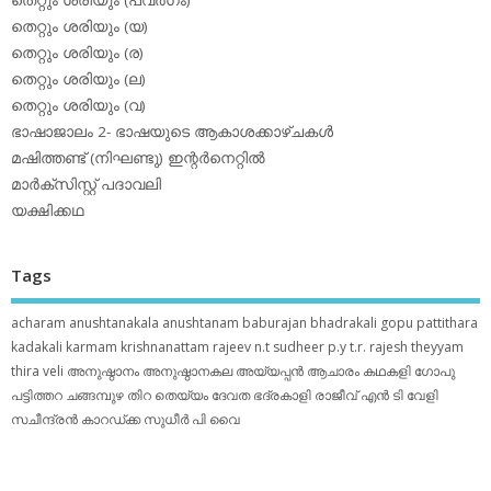
തെറ്റും ശരിയും (യ)
തെറ്റും ശരിയും (ര)
തെറ്റും ശരിയും (ല)
തെറ്റും ശരിയും (വ)
ഭാഷാജാലം 2- ഭാഷയുടെ ആകാശക്കാഴ്ചകള്‍
മഷിത്തണ്ട് (നിഘണ്ടു) ഇന്റര്‍നെറ്റില്‍
മാര്‍ക്‌സിസ്റ്റ് പദാവലി
യക്ഷിക്കഥ
Tags
acharam
anushtanakala
anushtanam
baburajan
bhadrakali
gopu pattithara
kadakali
karmam
krishnanattam
rajeev n.t
sudheer p.y
t.r. rajesh
theyyam
thira
veli
അനുഷ്ഠാനം
അനുഷ്ഠാനകല
അയ്യപ്പന്‍
ആചാരം
കഥകളി
ഗോപു
പട്ടിത്തറ
ചങ്ങമ്പുഴ
തിറ
തെയ്യം
ദേവത
ഭദ്രകാളി
രാജീവ് എൻ ടി
വേളി
സചീന്ദ്രന്‍ കാറഡ്ക്ക
സുധീര്‍ പി വൈ