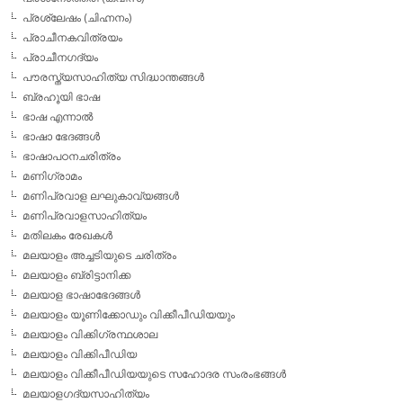
പ്രശ്ലേഷം (ചിഹ്നനം)
പ്രാചീനകവിത്രയം
പ്രാചീനഗദ്യം
പൗരസ്ത്യസാഹിത്യ സിദ്ധാന്തങ്ങള്‍
ബ്രഹൂയി ഭാഷ
ഭാഷ എന്നാല്‍
ഭാഷാ ഭേദങ്ങള്‍
ഭാഷാപഠനചരിത്രം
മണിഗ്രാമം
മണിപ്രവാള ലഘുകാവ്യങ്ങള്‍
മണിപ്രവാളസാഹിത്യം
മതിലകം രേഖകള്‍
മലയാളം അച്ചടിയുടെ ചരിത്രം
മലയാളം ബ്രിട്ടാനിക്ക
മലയാള ഭാഷാഭേദങ്ങള്‍
മലയാളം യൂണിക്കോഡും വിക്കീപീഡിയയും
മലയാളം വിക്കിഗ്രന്ഥശാല
മലയാളം വിക്കിപീഡിയ
മലയാളം വിക്കീപീഡിയയുടെ സഹോദര സംരംഭങ്ങള്‍
മലയാളഗദ്യസാഹിത്യം