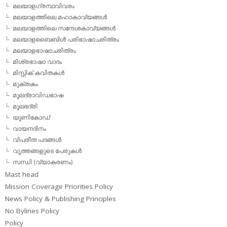
മലയാളഗ്രന്ഥവിവരം
മലയാളത്തിലെ മഹാകാവ്യങ്ങള്‍
മലയാളത്തിലെ സന്ദേശകാവ്യങ്ങള്‍
മലയാളബൈബിള്‍ പരിഭാഷാചരിത്രം
മലയാളഭാഷാചരിത്രം
മിശ്രഭാഷാ വാദം
മിസ്റ്റിക് കവിതകള്‍
മുക്തകം
മൂലദ്രാവിഡഭാഷ
മൂലഭദ്രി
യൂണികോഡ്
വായനദിനം
വിപരീത പദങ്ങള്‍
വൃത്തങ്ങളുടെ പേരുകള്‍
സന്ധി (വ്യാകരണം)
Mast head
Mission Coverage Priorities Policy
News Policy & Publishing Principles
No Bylines Policy
Policy