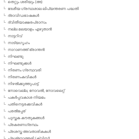
തെറ്റും ശരിയും (അ)
ദേശീയ ഗ്രന്ഥശാല ലിപ്യന്തരണ പദ്ധതി
ദ്രാവിഡഭാഷകള്‍
ദ്വിതീയാക്ഷരപ്രാസം
നല്ല മലയാളം എഴുതാന്‍
നാട്ടറിവ്
നാട്യഗൃഹം
നാറാണത്ത് ഭ്രാന്തന്‍
നിഘണ്ടു
നിഘണ്ടുക്കള്‍
നിരണം ഗ്രന്ഥവരി
നിരണംകവികള്‍
നിഴല്‍ക്കുത്തുപാട്ട്
നോവെല്ല, നോവല്‍, നോവലെറ്റ്
പകര്‍പ്പവകാശ നിയമം
പതിനെട്ടരക്കവികള്‍
പരല്‍പ്പേര്
പുസ്തക കൗതുകങ്ങള്‍
പ്രകരണഗ്രന്ഥം
പ്രശസ്ത അവതാരികകള്‍
പ്രശ്‌നോത്തരി (ക്വിസ്)