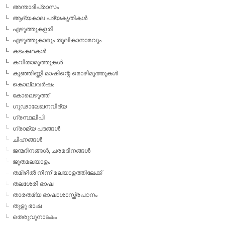
അന്താദിപ്രാസം
ആദ്യകാല പദ്യകൃതികള്‍
എഴുത്തുകളരി
എഴുത്തുകാരും തൂലികാനാമവും
കടംകഥകള്‍
കവിതാമുത്തുകള്‍
കുഞ്ഞിണ്ണി മാഷിന്റെ മൊഴിമുത്തുകള്‍
കൊല്ലവര്‍ഷം
കോലെഴുത്ത്
ഗൂഢാലേഖനവിദ്യ
ഗ്രന്ഥലിപി
ഗ്രാമ്യ പദങ്ങള്‍
ചിഹ്നങ്ങള്‍
ജന്മദിനങ്ങള്‍, ചരമദിനങ്ങള്‍
ജൂതമലയാളം
തമിഴില്‍ നിന്ന് മലയാളത്തിലേക്ക്
തലശേരി ഭാഷ
താരതമ്യ ഭാഷാശാസ്ത്രപഠനം
തുളു ഭാഷ
തെരുവുനാടകം