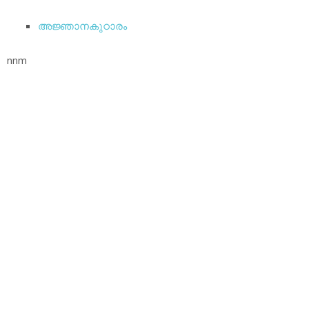
അജ്ഞാനകുഠാരം
nnm