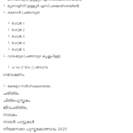
മൃണാളിനി (ഉള്ളൂര്‍ എസ്.പരമേശ്വരയ്യര്‍)
രമണന്‍ (ചങ്ങമ്പുഴ)
©dQ® 1
©dQ® 2
©dQ® 3
©dQ® 4
©dQ® 5
വാഴക്കുല (ചങ്ങമ്പുഴ കൃഷ്ണപിള്ള)
l¡r´¤k O¹Ø¤r J¦n®Xd¢¾
ഗവേഷണം
കേരളാ സര്‍വ്വകലാശാല
ചരിത്രം
ചിത്രപുസ്തകം
ജീവചരിത്രം
നാടകം
നാടന്‍ പാട്ടുകള്‍
നിയമസഭാ പുസ്തകോത്സവം 2025