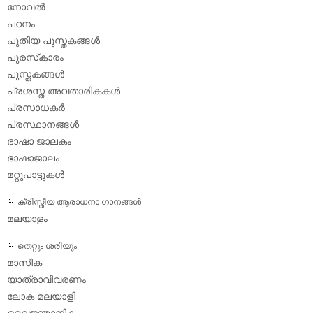
നോവല്‍
പഠനം
പുതിയ പുസ്തകങ്ങള്‍
പുരസ്‌കാരം
പുസ്തകങ്ങള്‍
പ്രശസ്ത അവതാരികകള്‍
പ്രസാധകര്‍
പ്രസ്ഥാനങ്ങള്‍
ഭാഷാ ജാലകം
ഭാഷാജാലം
മറ്റുപാട്ടുകള്‍
ക്രിസ്തീയ ആരാധനാ ഗാനങ്ങള്‍
മലയാളം
തെറ്റും ശരിയും
മാസിക
യാത്രാവിവരണം
ലോക മലയാളി
വൈജ്ഞാനികം