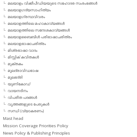
മലയാളം വിക്കീപീഡിയയുടെ സഹോദര സംരംഭങ്ങള്‍
മലയാളഗദ്യസാഹിത്യം
മലയാളഗ്രന്ഥവിവരം
മലയാളത്തിലെ മഹാകാവ്യങ്ങള്‍
മലയാളത്തിലെ സന്ദേശകാവ്യങ്ങള്‍
മലയാളബൈബിള്‍ പരിഭാഷാചരിത്രം
മലയാളഭാഷാചരിത്രം
മിശ്രഭാഷാ വാദം
മിസ്റ്റിക് കവിതകള്‍
മുക്തകം
മൂലദ്രാവിഡഭാഷ
മൂലഭദ്രി
യൂണികോഡ്
വായനദിനം
വിപരീത പദങ്ങള്‍
വൃത്തങ്ങളുടെ പേരുകള്‍
സന്ധി (വ്യാകരണം)
Mast head
Mission Coverage Priorities Policy
News Policy & Publishing Principles