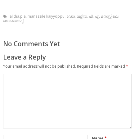
lalitha.p.a
,
manassile kaiyyoppu
,
ഡോ. ലളിത. പി. എ
,
മനസ്സിലെ
കൈയൊപ്പ്
No Comments Yet
Leave a Reply
Your email address will not be published.
Required fields are marked
*
Name
*