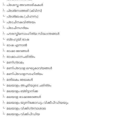
പ്രശസ്ത അവതാരികകള്‍
പ്രശ്‌നോത്തരി (ക്വിസ്)
പ്രശ്ലേഷം (ചിഹ്നനം)
പ്രാചീനകവിത്രയം
പ്രാചീനഗദ്യം
പൗരസ്ത്യസാഹിത്യ സിദ്ധാന്തങ്ങള്‍
ബ്രഹൂയി ഭാഷ
ഭാഷ എന്നാല്‍
ഭാഷാ ഭേദങ്ങള്‍
ഭാഷാപഠനചരിത്രം
മണിഗ്രാമം
മണിപ്രവാള ലഘുകാവ്യങ്ങള്‍
മണിപ്രവാളസാഹിത്യം
മതിലകം രേഖകള്‍
മലയാളം അച്ചടിയുടെ ചരിത്രം
മലയാളം ബ്രിട്ടാനിക്ക
മലയാള ഭാഷാഭേദങ്ങള്‍
മലയാളം യൂണിക്കോഡും വിക്കീപീഡിയയും
മലയാളം വിക്കിഗ്രന്ഥശാല
മലയാളം വിക്കിപീഡിയ