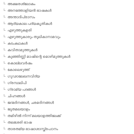
അക്ഷരശ്ലോകം
അനത്തോളിയന്‍ ഭാഷകള്‍
അന്താദിപ്രാസം
ആദ്യകാല പദ്യകൃതികള്‍
എഴുത്തുകളരി
എഴുത്തുകാരും തൂലികാനാമവും
കടംകഥകള്‍
കവിതാമുത്തുകള്‍
കുഞ്ഞിണ്ണി മാഷിന്റെ മൊഴിമുത്തുകള്‍
കൊല്ലവര്‍ഷം
കോലെഴുത്ത്
ഗൂഢാലേഖനവിദ്യ
ഗ്രന്ഥലിപി
ഗ്രാമ്യ പദങ്ങള്‍
ചിഹ്നങ്ങള്‍
ജന്മദിനങ്ങള്‍, ചരമദിനങ്ങള്‍
ജൂതമലയാളം
തമിഴില്‍ നിന്ന് മലയാളത്തിലേക്ക്
തലശേരി ഭാഷ
താരതമ്യ ഭാഷാശാസ്ത്രപഠനം