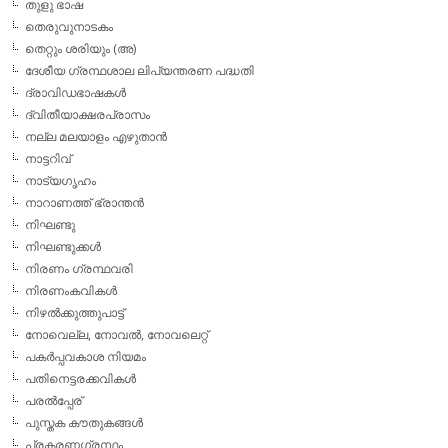
തുളു ഭാഷ
തെരുവുനാടകം
തെറ്റും ശരിയും (അ)
ദേശീയ ഗ്രന്ഥശാല ലിപ്യന്തരണ പദ്ധതി
ദ്രാവിഡഭാഷകള്‍
ദ്വിതീയാക്ഷരപ്രാസം
നല്ല മലയാളം എഴുതാന്‍
നാട്ടറിവ്
നാട്യഗൃഹം
നാറാണത്ത് ഭ്രാന്തന്‍
നിഘണ്ടു
നിഘണ്ടുക്കള്‍
നിരണം ഗ്രന്ഥവരി
നിരണംകവികള്‍
നിഴല്‍ക്കുത്തുപാട്ട്
നോവെല്ല, നോവല്‍, നോവലെറ്റ്
പകര്‍പ്പവകാശ നിയമം
പതിനെട്ടരക്കവികള്‍
പരല്‍പ്പേര്
പുസ്തക കൗതുകങ്ങള്‍
പ്രകരണഗ്രന്ഥം