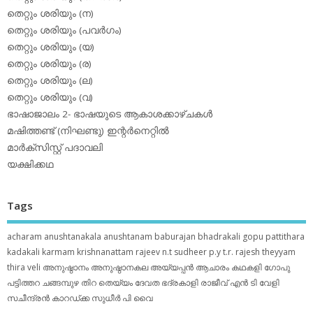
തെറ്റും ശരിയും (ന)
തെറ്റും ശരിയും (പവര്‍ഗം)
തെറ്റും ശരിയും (യ)
തെറ്റും ശരിയും (ര)
തെറ്റും ശരിയും (ല)
തെറ്റും ശരിയും (വ)
ഭാഷാജാലം 2- ഭാഷയുടെ ആകാശക്കാഴ്ചകള്‍
മഷിത്തണ്ട് (നിഘണ്ടു) ഇന്റര്‍നെറ്റില്‍
മാര്‍ക്‌സിസ്റ്റ് പദാവലി
യക്ഷിക്കഥ
Tags
acharam
anushtanakala
anushtanam
baburajan
bhadrakali
gopu pattithara
kadakali
karmam
krishnanattam
rajeev n.t
sudheer p.y
t.r. rajesh
theyyam
thira
veli
അനുഷ്ഠാനം
അനുഷ്ഠാനകല
അയ്യപ്പന്‍
ആചാരം
കഥകളി
ഗോപു
പട്ടിത്തറ
ചങ്ങമ്പുഴ
തിറ
തെയ്യം
ദേവത
ഭദ്രകാളി
രാജീവ് എൻ ടി
വേളി
സചീന്ദ്രന്‍ കാറഡ്ക്ക
സുധീര്‍ പി വൈ