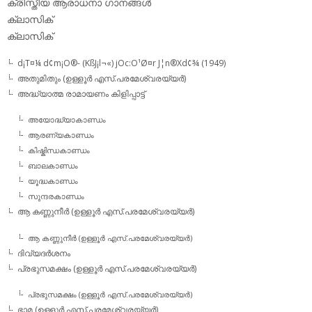
ക്രിസ്തീയ ആരാധനാ ഗാനങ്ങള്‍
ക്ലാസിക്‌
ക്ലാസിക്
d¡T¤¼ d¢m¡O®- (KßJ¡l¬«) jOc:O¹Ø¤r J¦n®Xd¢¾ (1949)
അതുമിതും (ഉള്ളൂര്‍ എസ്.പരമേശ്വരയ്യര്‍)
അദ്ധ്യാത്മ രാമായണം കിളിപ്പാട്ട്‌
അയോദ്ധ്യാകാണ്ഡം
ആരണ്യകാണ്ഡം
കിഷ്കിന്ധകാണ്ഡം
ബാലകാണ്ഡം
യൂദ്ധകാണ്ഡം
സുന്ദരകാണ്ഡം
ആ കണ്ണുനീര്‍ (ഉള്ളൂര്‍ എസ്.പരമേശ്വരയ്യര്‍)
ആ കണ്ണുനീര്‍ (ഉള്ളൂര്‍ എസ്.പരമേശ്വരയ്യര്‍)
ദിവ്യദര്‍ശനം
പ്രഭുസമക്ഷം (ഉള്ളൂര്‍ എസ്.പരമേശ്വരയ്യര്‍)
പ്രഭുസമക്ഷം (ഉള്ളൂര്‍ എസ്.പരമേശ്വരയ്യര്‍)
ഭാമ (ഉള്ളൂര്‍ എസ്.പരമേശ്വരയ്യര്‍)