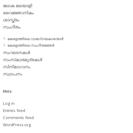
ലോക മലയാളി
വൈജ്ഞാനികം
ശാസ്ത്രം
സംഗീതം
കേരളത്തിലെ വാഗേ്ഗയകാരന്മാര്‍
കേരളത്തിലെ സംഗീതജ്ഞര്‍
സംഘടനകള്‍
സംസ്‌കാരമുദ്രകള്‍
സിനിമാഗാനം
സ്ഥാപനം
Meta
Log in
Entries feed
Comments feed
WordPress.org