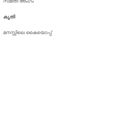
സമിതി അംഗം
കൃതി
മനസ്സിലെ കൈയൊപ്പ്