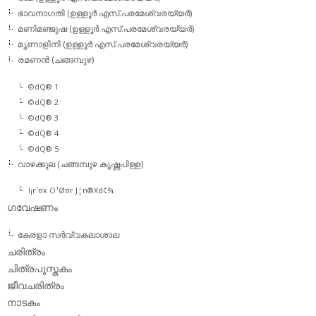
ഭാവനാഗതി (ഉള്ളൂര്‍ എസ്.പരമേശ്വരയ്യര്‍)
മണിമഞ്ജുഷ (ഉള്ളൂര്‍ എസ്.പരമേശ്വരയ്യര്‍)
മൃണാളിനി (ഉള്ളൂര്‍ എസ്.പരമേശ്വരയ്യര്‍)
രമണന്‍ (ചങ്ങമ്പുഴ)
©dQ® 1
©dQ® 2
©dQ® 3
©dQ® 4
©dQ® 5
വാഴക്കുല (ചങ്ങമ്പുഴ കൃഷ്ണപിള്ള)
l¡r´¤k O¹Ø¤r J¦n®Xd¢¾
ഗവേഷണം
കേരളാ സര്‍വ്വകലാശാല
ചരിത്രം
ചിത്രപുസ്തകം
ജീവചരിത്രം
നാടകം