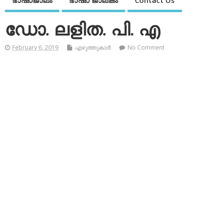
ഭാഷാജാലം
ഭാഷാ ജാലകം
Contact Us
ഡോ. ലളിത. പി. എ
February 6, 2019
എഴുത്തുകാര്‍
No Comment