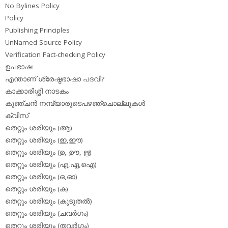
No Bylines Policy
Policy
Publishing Principles
UnNamed Source Policy
Verification Fact-checking Policy
ഉപഭാഷ
എന്താണ് ശ്രേഷ്ഠഭാഷാ പദവി?
കാക്കാരിശ്ശി നാടകം
കുഞ്ചന്‍ നമ്പ്യാരുടെപഴഞ്ചൊല്ലുകള്‍
ക്വിസ്
തെറ്റും ശരിയും (ആ)
തെറ്റും ശരിയും (ഇ,ഈ)
തെറ്റും ശരിയും (ഉ, ഊ, ഋ)
തെറ്റും ശരിയും (എ,ഏ,ഐ)
തെറ്റും ശരിയും (ഒ,ഓ)
തെറ്റും ശരിയും (ക)
തെറ്റും ശരിയും (കൂടുതല്‍)
തെറ്റും ശരിയും (ചവര്‍ഗം)
തെറ്റും ശരിയും (തവര്‍ഗം)