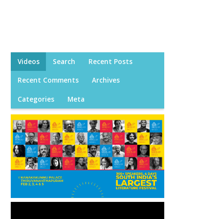
Videos
Search
Recent Posts
Recent Comments
Archives
Categories
Meta