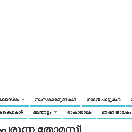
ക്ലാസിക്
സംസ്‌കാരമുദ്രകള്‍
നാടന്‍ പാട്ടുകള്‍
കടംകഥകള്‍
മലയാളം
ഭാഷാജാലം
ഭാഷാ ജാലകം
പെരുന്ന തോമസ്)