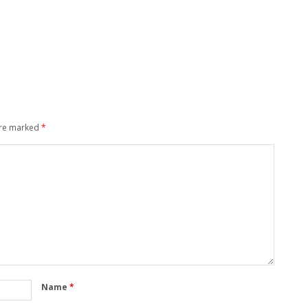
are marked
*
Name
*