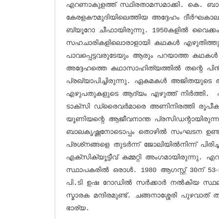
എറണാകുളത്ത് സ്ഥിരതാമസമാക്കി. കെ. ബാലക
കേരളകൗമുദിയിലെത്തിയ അദ്ദേഹം ദീര്‍ഘകാ
ബ്യൂറോ ചീഫായിരുന്നു. 1950കളില്‍ വൈക്കം 
സഹചാരികളിലൊരാളായി കഥകള്‍ എഴുതിത്തുടങ
പാവപ്പെട്ടവരുടേയും ആരും പറയാത്ത കഥകള്
അദ്ദേഹത്തെ കഥാസാഹിത്യത്തില്‍ തന്റെ പിന്
പ്രഖ്യാപിച്ചിരുന്നു. ഏകമകള്‍ അജിതയുടെ അപ
എഴുപതുകളുടെ ആദ്യം എഴുത്ത് നിര്‍ത്ത
ടാക്‌സി ഡ്രൈവര്‍മാരെ അണിനിരത്തി രൂപീകരിച്ച ടാക്‌സി ഡ്രൈവേഴ്‌സ് 
യൂണിയന്റെ ആജീവനാന്ത പ്രസിഡന്റായിരുന്നു
ബാലകൃഷ്ണനോടൊപ്പം തൊഴില്‍ സംഘടന ഉണ്ടാക്
പ്രശ്‌നങ്ങളെ തുടര്‍ന്ന് ജോലിയില്‍നിന്ന് പിരിച്ചുവിടപ്പെട്ടു. കെ.പി.സി.സി 
എക്‌സിക്യൂട്ടീവ് കമ്മറ്റി അംഗമായിരുന്നു. എറണാകുളം പ്രസ് ക്ലബ്ബിന്റെ 
സ്ഥാപകരില്‍ ഒരാള്‍. 1980 ആഗസ്റ്റ് 30ന് 5
പി.ടി ഉഷ റോഡില്‍ സര്‍ക്കാര്‍ നല്‍കിയ സ്ഥലത
സ്മാരക മന്ദിരമുണ്ട്. ചങ്ങനാശ്ശേരി പുഴവാത് തച്
ഭാര്യ.