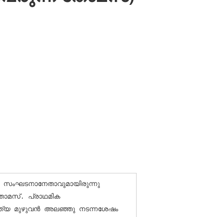
ി സംഘടനാനേതാവുമായിരുന്നു 
തോമസ്. പ്രാഥമിക 
്ത്യ മുഴുവന്‍ അലഞ്ഞു നടന്നശേഷം 