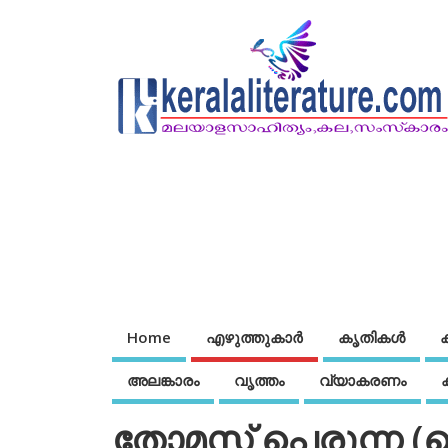
Home
എഴുത്തുകാര്‍
കൃതികൾ
അലങ്കാരം
വൃത്തം
വ്യാകരണം
തോമസ് പെരുന്ന (