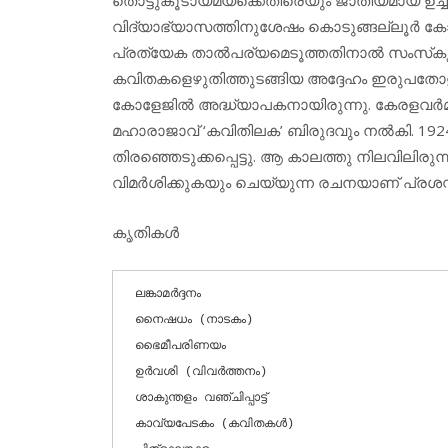
വിദ്യാഭ്യാസത്തിനുശേഷം കൊടുങ്ങല്ലൂര്‍ കോവ
പ്രത്യേക താല്‍പര്യമെടൂത്തതിനാല്‍ സംസ്‌കൃ
കവിതകളെഴുതിത്തുടങ്ങിയ അദ്ദേഹം ഇരുപതോളം
കോളേജില്‍ അദ്ധ്യാപകനായിരുന്നു. കേരളവര്‍മ്
മഹാരാജാവ് ‘കവിതിലക’ ബിരുദവും നല്‍കി. 1924ല്
തിരഞ്ഞെടുക്കപ്പെട്ടു. ആ കാലത്തു നിലവിലിരുന
വിമര്‍ശിക്കുകയും ചെയ്യുന്ന രചനയാണ് പ്രശസ്
കൃതികള്‍
ലങ്കാമര്‍ദ്ദനം

നൈഷധം (നാടകം)

ഭൈമീപരിണയം

ഉര്‍വശി (വിവര്‍ത്തനം)

ശാകുന്തളം വഞ്ചിപ്പാട്ട്

കാവ്യപേടകം (കവിതകള്‍)
