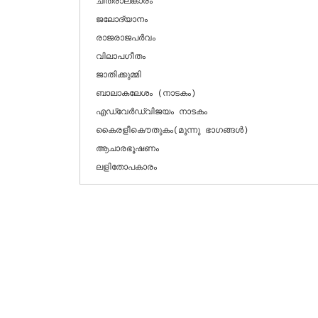
ചിത്രാലങ്കാരം

ജലോദ്യാനം

രാജരാജപര്‍വം

വിലാപഗീതം

ജാതിക്കുമ്മി

ബാലാകലേശം (നാടകം)

എഡ്വേര്‍ഡ്‌വിജയം നാടകം

കൈരളീകൌതുകം(മൂന്നു ഭാഗങ്ങള്‍)

ആചാരഭൂഷണം

ലളിതോപകാരം