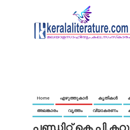
Home
എഴുത്തുകാര്‍
കൃതികൾ
അലങ്കാരം
വൃത്തം
വ്യാകരണം
പണ്ഡിറ്റ് കെ.പി.കറുപ