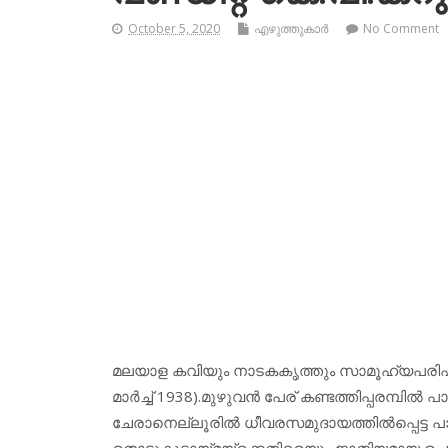
October 5, 2020
എഴുത്തുകാര്‍
No Comment
മലയാള കവിയും നാടകകൃത്തും സാമൂഹ്യപരിഷ്‌കര്‍
മാര്‍ച്ച് 1938).മുഴുവന്‍ പേര് കണ്ടത്തിപ്പരമ്പി
ചേരാനെല്ലൂരില്‍ ധീവരസമുദായത്തില്‍പ്പെട്ട പാ
തൊട്ടുകൂടായ്മയ്‌ക്കെതിരെയും ജാതിയമായ ഉച്