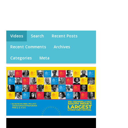
Videos
Search
Recent Posts
Recent Comments
Archives
Categories
Meta