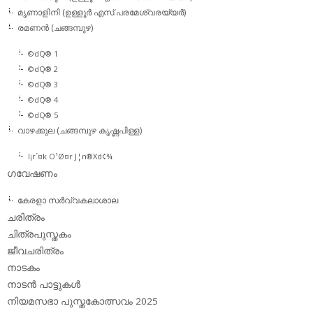
മൃണാളിനി (ഉള്ളൂര്‍ എസ്.പരമേശ്വരയ്യര്‍)
രമണന്‍ (ചങ്ങമ്പുഴ)
©dQ® 1
©dQ® 2
©dQ® 3
©dQ® 4
©dQ® 5
വാഴക്കുല (ചങ്ങമ്പുഴ കൃഷ്ണപിള്ള)
l¡r´¤k O¹Ø¤r J¦n®Xd¢¾
ഗവേഷണം
കേരളാ സര്‍വ്വകലാശാല
ചരിത്രം
ചിത്രപുസ്തകം
ജീവചരിത്രം
നാടകം
നാടന്‍ പാട്ടുകള്‍
നിയമസഭാ പുസ്തകോത്സവം 2025