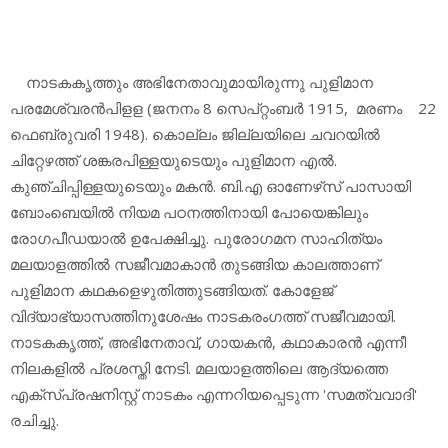
നാടകകൃത്തും അഭിനേതാവുമായിരുന്നു പുളിമാന
പരമേശ്വരന്‍പിളള (ജനനം 8 സെപ്റ്റംബര്‍ 1915, മരണം 22
ഫെബ്രുവരി 1948). കൊല്ലം ജില്ലയിലെ ചവറയില്‍
ചിറ്റേഴത്ത് ശങ്കരപിള്ളയുടെയും പുളിമാന എല്‍.
കുഞ്ചിപ്പിള്ളയുടെയും മകന്‍. ബി.എ ഓണേഴ്‌സ് പാസായി
ബോംബെയില്‍ നിയമ പഠനത്തിനായി പോയെങ്കിലും
രോഗപീഡയാല്‍ ഉപേക്ഷിച്ചു. പുരോഗമന സാഹിത്യം
മലയാളത്തില്‍ സജീവമാകാന്‍ തുടങ്ങിയ കാലത്താണ്
പുളിമാന കഥകളെഴുതിത്തുടങ്ങിയത്. കോളേജ്
വിദ്യാഭ്യാസത്തിനുശേഷം നാടകരംഗത്ത് സജീവമായി.
നാടകകൃത്ത്, അഭിനേതാവ്, ഗായകന്‍, കഥാകാരന്‍ എന്നീ
നിലകളില്‍ പ്രശസ്തി നേടി. മലയാളത്തിലെ ആദ്യത്തെ
എക്‌സ്പ്രഷനിസ്റ്റ് നാടകം എന്നറിയപ്പെടുന്ന 'സമത്വവാദി'
രചിച്ചു.