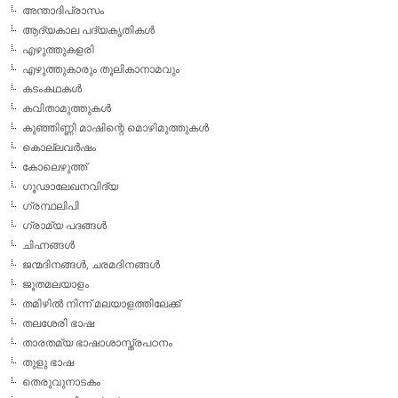
അന്താദിപ്രാസം
ആദ്യകാല പദ്യകൃതികള്‍
എഴുത്തുകളരി
എഴുത്തുകാരും തൂലികാനാമവും
കടംകഥകള്‍
കവിതാമുത്തുകള്‍
കുഞ്ഞിണ്ണി മാഷിന്റെ മൊഴിമുത്തുകള്‍
കൊല്ലവര്‍ഷം
കോലെഴുത്ത്
ഗൂഢാലേഖനവിദ്യ
ഗ്രന്ഥലിപി
ഗ്രാമ്യ പദങ്ങള്‍
ചിഹ്നങ്ങള്‍
ജന്മദിനങ്ങള്‍, ചരമദിനങ്ങള്‍
ജൂതമലയാളം
തമിഴില്‍ നിന്ന് മലയാളത്തിലേക്ക്
തലശേരി ഭാഷ
താരതമ്യ ഭാഷാശാസ്ത്രപഠനം
തുളു ഭാഷ
തെരുവുനാടകം