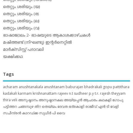
തെറ്റും ശരിയും (യ)
തെറ്റും ശരിയും (ര)
തെറ്റും ശരിയും (ല)
തെറ്റും ശരിയും (വ)
ഭാഷാജാലം 2- ഭാഷയുടെ ആകാശക്കാഴ്ചകള്‍
മഷിത്തണ്ട് (നിഘണ്ടു) ഇന്റര്‍നെറ്റില്‍
മാര്‍ക്‌സിസ്റ്റ് പദാവലി
യക്ഷിക്കഥ
Tags
acharam
anushtanakala
anushtanam
baburajan
bhadrakali
gopu pattithara
kadakali
karmam
krishnanattam
rajeev n.t
sudheer p.y
t.r. rajesh
theyyam
thira
veli
അനുഷ്ഠാനം
അനുഷ്ഠാനകല
അയ്യപ്പന്‍
ആചാരം
കഥകളി
ഗോപു
പട്ടിത്തറ
ചങ്ങമ്പുഴ
തിറ
തെയ്യം
ദേവത
ഭദ്രകാളി
രാജീവ് എൻ ടി
വേളി
സചീന്ദ്രന്‍ കാറഡ്ക്ക
സുധീര്‍ പി വൈ