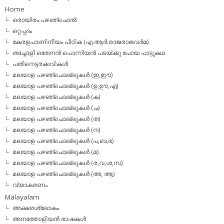
Home
ഒരായിരം പഴഞ്ചൊല്‍
ഒറ്റപ്പദം
കേരളപാണിനീയം പീഠിക (എ.ആര്‍.രാജരാജവര്‍മ)
തച്ചോളി ഒതേനൻ പൊന്നിയൻ പടയ്‌ക്കു പോയ പാട്ടുകഥ
പതിനെട്ടരക്കവികള്‍
മലയാള പഴഞ്ചൊല്ലുകള്‍ (ഇ,ഈ)
മലയാള പഴഞ്ചൊല്ലുകള്‍ (ഉ,ഊ,എ)
മലയാള പഴഞ്ചൊല്ലുകള്‍ (ക)
മലയാള പഴഞ്ചൊല്ലുകള്‍ (ച)
മലയാള പഴഞ്ചൊല്ലുകള്‍ (ത)
മലയാള പഴഞ്ചൊല്ലുകള്‍ (ന)
മലയാള പഴഞ്ചൊല്ലുകള്‍ (പ,ബ,ഭ)
മലയാള പഴഞ്ചൊല്ലുകള്‍ (മ)
മലയാള പഴഞ്ചൊല്ലുകള്‍ (ര,വ,ശ,സ)
മലയാള പഴഞ്ചൊല്ലുകൾ (അ, ആ)
വ്യാകരണം
Malayalam
അക്ഷരശ്ലോകം
അനത്തോളിയന്‍ ഭാഷകള്‍