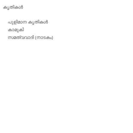
കൃതികള്‍
പുളിമാന കൃതികള്‍
കാമുകി
സമത്വവാദി (നാടകം)