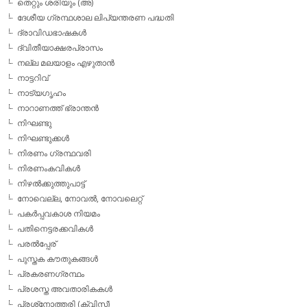
തെറ്റും ശരിയും (അ)
ദേശീയ ഗ്രന്ഥശാല ലിപ്യന്തരണ പദ്ധതി
ദ്രാവിഡഭാഷകള്‍
ദ്വിതീയാക്ഷരപ്രാസം
നല്ല മലയാളം എഴുതാന്‍
നാട്ടറിവ്
നാട്യഗൃഹം
നാറാണത്ത് ഭ്രാന്തന്‍
നിഘണ്ടു
നിഘണ്ടുക്കള്‍
നിരണം ഗ്രന്ഥവരി
നിരണംകവികള്‍
നിഴല്‍ക്കുത്തുപാട്ട്
നോവെല്ല, നോവല്‍, നോവലെറ്റ്
പകര്‍പ്പവകാശ നിയമം
പതിനെട്ടരക്കവികള്‍
പരല്‍പ്പേര്
പുസ്തക കൗതുകങ്ങള്‍
പ്രകരണഗ്രന്ഥം
പ്രശസ്ത അവതാരികകള്‍
പ്രശ്‌നോത്തരി (ക്വിസ്)