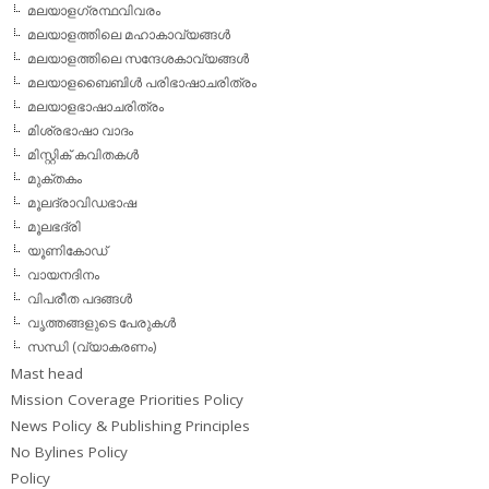
മലയാളഗ്രന്ഥവിവരം
മലയാളത്തിലെ മഹാകാവ്യങ്ങള്‍
മലയാളത്തിലെ സന്ദേശകാവ്യങ്ങള്‍
മലയാളബൈബിള്‍ പരിഭാഷാചരിത്രം
മലയാളഭാഷാചരിത്രം
മിശ്രഭാഷാ വാദം
മിസ്റ്റിക് കവിതകള്‍
മുക്തകം
മൂലദ്രാവിഡഭാഷ
മൂലഭദ്രി
യൂണികോഡ്
വായനദിനം
വിപരീത പദങ്ങള്‍
വൃത്തങ്ങളുടെ പേരുകള്‍
സന്ധി (വ്യാകരണം)
Mast head
Mission Coverage Priorities Policy
News Policy & Publishing Principles
No Bylines Policy
Policy