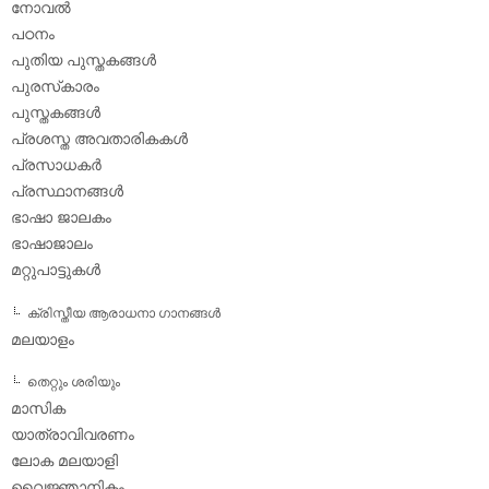
നോവല്‍
പഠനം
പുതിയ പുസ്തകങ്ങള്‍
പുരസ്‌കാരം
പുസ്തകങ്ങള്‍
പ്രശസ്ത അവതാരികകള്‍
പ്രസാധകര്‍
പ്രസ്ഥാനങ്ങള്‍
ഭാഷാ ജാലകം
ഭാഷാജാലം
മറ്റുപാട്ടുകള്‍
ക്രിസ്തീയ ആരാധനാ ഗാനങ്ങള്‍
മലയാളം
തെറ്റും ശരിയും
മാസിക
യാത്രാവിവരണം
ലോക മലയാളി
വൈജ്ഞാനികം