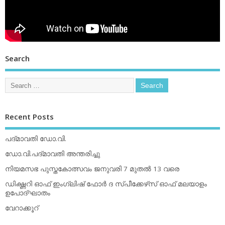
Search
Recent Posts
പദ്മാവതി ഡോ.വി.
ഡോ.വി.പദ്മാവതി അന്തരിച്ചു
നിയമസഭ പുസ്തകോത്സവം ജനുവരി 7 മുതല്‍ 13 വരെ
ഡിക്ഷ്ണറി ഓഫ് ഇംഗ്ലിഷ് ഫോര്‍ ദ സ്പീക്കേഴ്‌സ് ഓഫ് മലയാളം
ഉപോദ്ഘാതം
വേറാക്കൂറ്