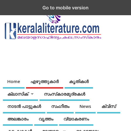
Go to mobile version
Home
എഴുത്തുകാര്‍
കൃതികൾ
ക്ലാസിക്
സംസ്‌കാരമുദ്രകള്‍
നാടന്‍ പാട്ടുകള്‍
സംഗീതം
News
ക്വിസ്
അലങ്കാരം
വൃത്തം
വ്യാകരണം