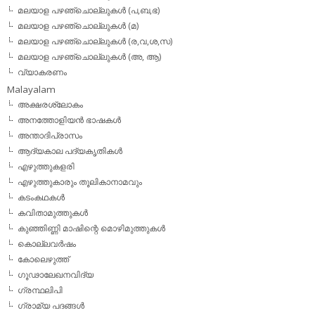
മലയാള പഴഞ്ചൊല്ലുകള്‍ (പ,ബ,ഭ)
മലയാള പഴഞ്ചൊല്ലുകള്‍ (മ)
മലയാള പഴഞ്ചൊല്ലുകള്‍ (ര,വ,ശ,സ)
മലയാള പഴഞ്ചൊല്ലുകൾ (അ, ആ)
വ്യാകരണം
Malayalam
അക്ഷരശ്ലോകം
അനത്തോളിയന്‍ ഭാഷകള്‍
അന്താദിപ്രാസം
ആദ്യകാല പദ്യകൃതികള്‍
എഴുത്തുകളരി
എഴുത്തുകാരും തൂലികാനാമവും
കടംകഥകള്‍
കവിതാമുത്തുകള്‍
കുഞ്ഞിണ്ണി മാഷിന്റെ മൊഴിമുത്തുകള്‍
കൊല്ലവര്‍ഷം
കോലെഴുത്ത്
ഗൂഢാലേഖനവിദ്യ
ഗ്രന്ഥലിപി
ഗ്രാമ്യ പദങ്ങള്‍