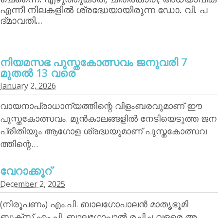
എന്നീ നിലകളില്‍ ശ്രദ്ധേയായിരുന്ന ഡോ. വി. പ
ദ്മാവതി…
നിയമസഭ പുസ്തകോത്സവം ജനുവരി 7
മുതല്‍ 13 വരെ
January 2, 2026
വായനാപ്രാധാന്യത്തിന്റെ വിളംബരവുമാണ് ഈ
പുസ്തകോത്സവം. മുന്‍കാലങ്ങളില്‍ നേടിയെടുത്ത ജന
പ്രീതിയും ആഗോള ശ്രദ്ധയുമാണ് പുസ്തകോത്സവ
ത്തിന്റെ…
വേറാക്കൂറ്
December 2, 2025
(നിരൂപണം) എം.പി. ബാലഗോപാലന്‍ മാതൃഭൂമി
ബുക്‌സ് എം.പി. ബാലഗോപാല്‍ രചിച്ച വളരെ അ