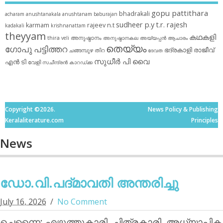
gopu pattithara
bhadrakali
acharam
anushtanakala
anushtanam
baburajan
sudheer p.y
t.r. rajesh
karmam
rajeev n.t
kadakali
krishnanattam
theyyam
കഥകളി
thira
അനുഷ്ഠാനം
veli
അനുഷ്ഠാനകല
അയ്യപ്പന്‍
ആചാരം
തെയ്യം
ഗോപു പട്ടിത്തറ
ഭദ്രകാളി
രാജീവ്
ചങ്ങമ്പുഴ
തിറ
ദേവത
സുധീര്‍ പി വൈ
എൻ ടി
വേളി
സചീന്ദ്രന്‍ കാറഡ്ക്ക
Copyright ©2026.
News Policy & Publishing
Keralaliterature.com
Principles
News
ഡോ.വി.പദ്മാവതി അന്തരിച്ചു
July 16, 2026
No Comment
ചെന്നൈ: എഴുത്തുകാരി, ചിത്രകാരി, അധ്യാപിക