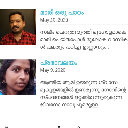
മാരി ഒരു പാഠം
May 10, 2020
സലീം ചെറുതുരുത്തി ഭൂഗോളമാകെ
മാരി പെയ്തപ്പോൾ ഭൂലോക വാസിക
ൾ പലതും പഠിച്ചു ഉണ്ണാനും…
പ്രഭാവലയം
May 9, 2020
ആത്മീയ ആമി ഉയരുന്ന ശ്വാസ
മുകുളങ്ങളിൽ ഉണരുന്നു നോവിന്റെ
സ്പന്ദനങ്ങൾ ഒറ്റക്കിരുന്നുരുകുന്ന
ജീവനോ നാലുചുമരുള്ള…