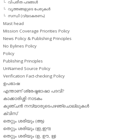
വിപരീത പദങ്ങള്‍
വൃത്തങ്ങളുടെ പേരുകള്‍
സന്ധി (വ്യാകരണം)
Mast head
Mission Coverage Priorities Policy
News Policy & Publishing Principles
No Bylines Policy
Policy
Publishing Principles
UnNamed Source Policy
Verification Fact-checking Policy
ഉപഭാഷ
എന്താണ് ശ്രേഷ്ഠഭാഷാ പദവി?
കാക്കാരിശ്ശി നാടകം
കുഞ്ചന്‍ നമ്പ്യാരുടെപഴഞ്ചൊല്ലുകള്‍
ക്വിസ്
തെറ്റും ശരിയും (ആ)
തെറ്റും ശരിയും (ഇ,ഈ)
തെറ്റും ശരിയും (ഉ, ഊ, ഋ)