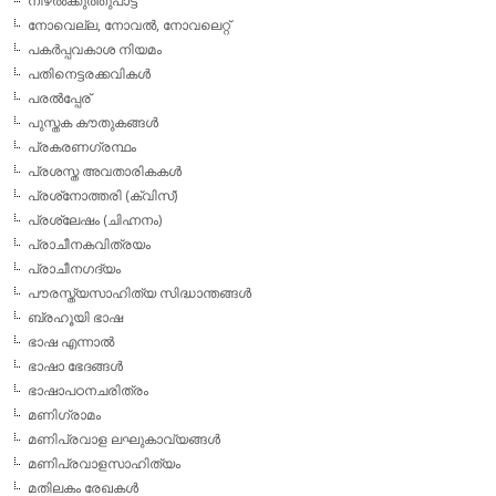
നിഴല്‍ക്കുത്തുപാട്ട്
നോവെല്ല, നോവല്‍, നോവലെറ്റ്
പകര്‍പ്പവകാശ നിയമം
പതിനെട്ടരക്കവികള്‍
പരല്‍പ്പേര്
പുസ്തക കൗതുകങ്ങള്‍
പ്രകരണഗ്രന്ഥം
പ്രശസ്ത അവതാരികകള്‍
പ്രശ്‌നോത്തരി (ക്വിസ്)
പ്രശ്ലേഷം (ചിഹ്നനം)
പ്രാചീനകവിത്രയം
പ്രാചീനഗദ്യം
പൗരസ്ത്യസാഹിത്യ സിദ്ധാന്തങ്ങള്‍
ബ്രഹൂയി ഭാഷ
ഭാഷ എന്നാല്‍
ഭാഷാ ഭേദങ്ങള്‍
ഭാഷാപഠനചരിത്രം
മണിഗ്രാമം
മണിപ്രവാള ലഘുകാവ്യങ്ങള്‍
മണിപ്രവാളസാഹിത്യം
മതിലകം രേഖകള്‍