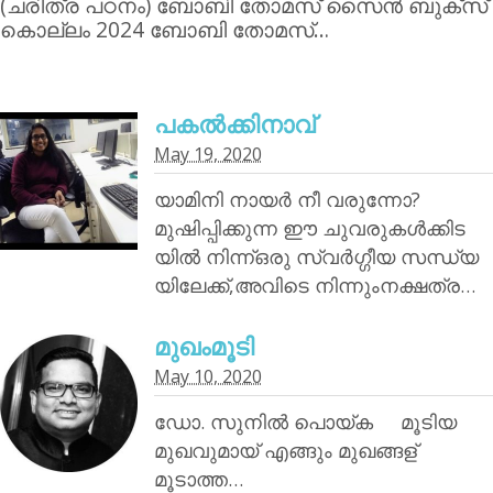
(ചരിത്ര പഠനം) ബോബി തോമസ് സൈന്‍ ബുക്‌സ്
കൊല്ലം 2024 ബോബി തോമസ്…
പകൽക്കിനാവ്‌
May 19, 2020
യാമിനി നായര്‍ നീ വരുന്നോ?
മുഷിപ്പിക്കുന്ന ഈ ചുവരുകൾക്കിട
യിൽ നിന്ന്ഒരു സ്വർഗ്ഗീയ സന്ധ്യ
യിലേക്ക്,അവിടെ നിന്നുംനക്ഷത്ര…
മുഖംമൂടി
May 10, 2020
ഡോ. സുനിൽ പൊയ്‌ക മൂടിയ
മുഖവുമായ് എങ്ങും മുഖങ്ങള്
മൂടാത്ത…