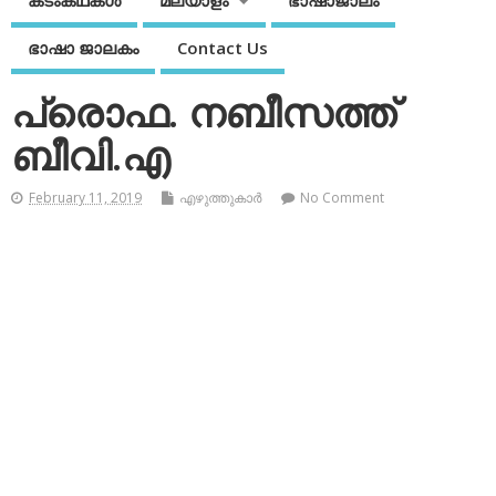
കടംകഥകള്‍
മലയാളം
ഭാഷാജാലം
ഭാഷാ ജാലകം
Contact Us
പ്രൊഫ. നബീസത്ത്
ബീവി.എ
February 11, 2019
എഴുത്തുകാര്‍
No Comment