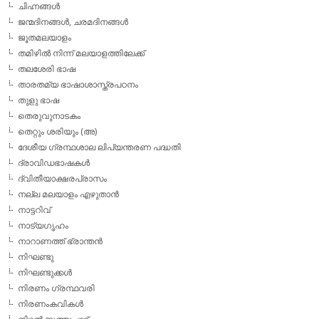
ചിഹ്നങ്ങള്‍
ജന്മദിനങ്ങള്‍, ചരമദിനങ്ങള്‍
ജൂതമലയാളം
തമിഴില്‍ നിന്ന് മലയാളത്തിലേക്ക്
തലശേരി ഭാഷ
താരതമ്യ ഭാഷാശാസ്ത്രപഠനം
തുളു ഭാഷ
തെരുവുനാടകം
തെറ്റും ശരിയും (അ)
ദേശീയ ഗ്രന്ഥശാല ലിപ്യന്തരണ പദ്ധതി
ദ്രാവിഡഭാഷകള്‍
ദ്വിതീയാക്ഷരപ്രാസം
നല്ല മലയാളം എഴുതാന്‍
നാട്ടറിവ്
നാട്യഗൃഹം
നാറാണത്ത് ഭ്രാന്തന്‍
നിഘണ്ടു
നിഘണ്ടുക്കള്‍
നിരണം ഗ്രന്ഥവരി
നിരണംകവികള്‍