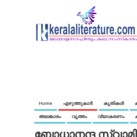
Home
എഴുത്തുകാര്‍
കൃതികൾ
അലങ്കാരം
വൃത്തം
വ്യാകരണം
ബോധാനന്ദ സ്വാമി