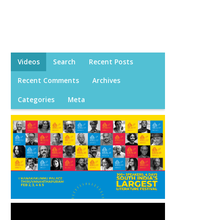
Videos
Search
Recent Posts
Recent Comments
Archives
Categories
Meta