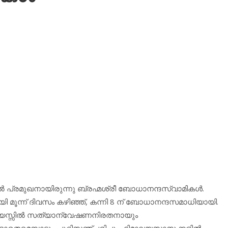
പ്രമുഖനായിരുന്നു ബ്രഹ്മശ്രീ ബോധാനന്ദസ്വാമികള്‍.
 മൂന്ന് ദിവസം കഴിഞ്ഞ്, കന്നി 8 ന് ബോധാനന്ദസമാധിയായി.
ാം വയസ്സില്‍ സത്യാന്വേഷണനിരതനായും
ഭാരതമെമ്പാടും ചുറ്റിസഞ്ചരിച്ചു. ഹിമാലയസാനുക്കളില്‍