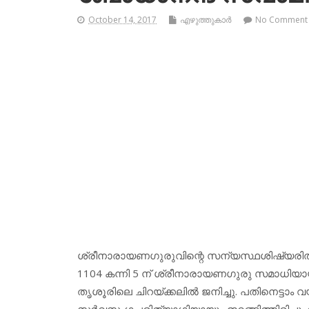
October 14, 2017
എഴുത്തുകാര്‍
No Comment
ശ്രീനാരായണഗുരുവിന്റെ സന്യസ്ഥശിഷ്യരില്‍ 
1104 കന്നി 5 ന് ശ്രീനാരായണഗുരു സമാധിയായി
തൃശൂരിലെ ചിറയ്ക്കലില്‍ ജനിച്ചു. പതിനെട്ട
സര്‍വസംഗപരിത്യാഗിയായും ഇറങ്ങിത്തിരിച്ചു. 