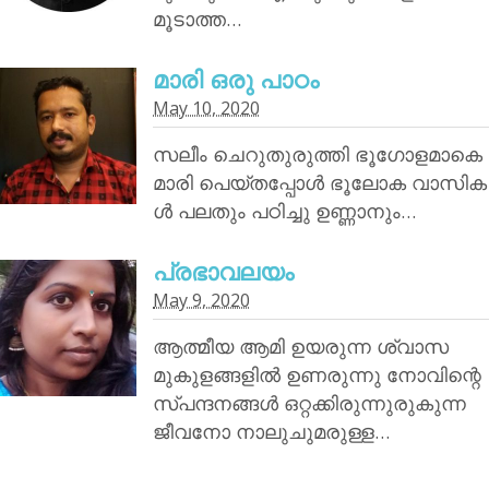
മൂടാത്ത…
മാരി ഒരു പാഠം
May 10, 2020
സലീം ചെറുതുരുത്തി ഭൂഗോളമാകെ
മാരി പെയ്തപ്പോൾ ഭൂലോക വാസിക
ൾ പലതും പഠിച്ചു ഉണ്ണാനും…
പ്രഭാവലയം
May 9, 2020
ആത്മീയ ആമി ഉയരുന്ന ശ്വാസ
മുകുളങ്ങളിൽ ഉണരുന്നു നോവിന്റെ
സ്പന്ദനങ്ങൾ ഒറ്റക്കിരുന്നുരുകുന്ന
ജീവനോ നാലുചുമരുള്ള…