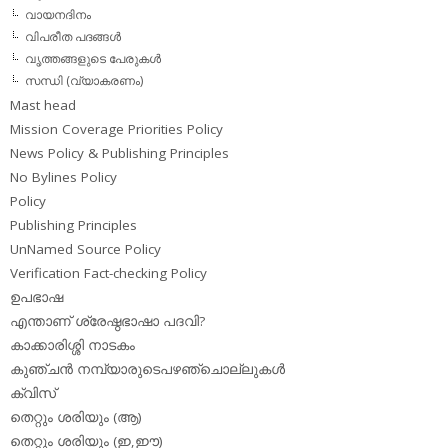
വായനദിനം
വിപരീത പദങ്ങള്‍
വൃത്തങ്ങളുടെ പേരുകള്‍
സന്ധി (വ്യാകരണം)
Mast head
Mission Coverage Priorities Policy
News Policy & Publishing Principles
No Bylines Policy
Policy
Publishing Principles
UnNamed Source Policy
Verification Fact-checking Policy
ഉപഭാഷ
എന്താണ് ശ്രേഷ്ഠഭാഷാ പദവി?
കാക്കാരിശ്ശി നാടകം
കുഞ്ചന്‍ നമ്പ്യാരുടെപഴഞ്ചൊല്ലുകള്‍
ക്വിസ്
തെറ്റും ശരിയും (ആ)
തെറ്റും ശരിയും (ഇ,ഈ)