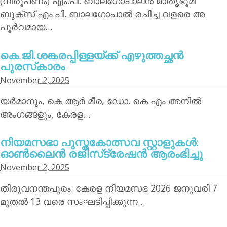
(നിരൂപണം) എം.പി. ബാലഗോപാലന്‍ മാതൃഭൂമി
ബുക്‌സ് എം.പി. ബാലഗോപാല്‍ രചിച്ച വളരെ അ
പൂര്‍വമായ…
കെ.ജി.ശങ്കരപ്പിള്ളയ്ക്ക് എഴുത്തച്ഛന്‍
പുരസ്‌കാരം
November 2, 2025
യര്‍മാനും, കെ ആര്‍ മീര, ഡോ. കെ എം അനില്‍
അംഗങ്ങളും, കേരള…
നിയമസഭാ പുസ്തകോത്സവ സ്റ്റാളുകള്‍:
ഓണ്‍ലൈന്‍ രജിസ്‌ട്രേഷന്‍ ആരംഭിച്ചു
November 2, 2025
തിരുവനന്തപുരം: കേരള നിയമസഭ 2026 ജനുവരി 7
മുതല്‍ 13 വരെ സംഘടിപ്പിക്കുന്ന…