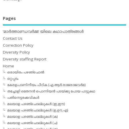
Pages
‘മാര്‍ത്താണ്ഡവര്‍മ്മ’ യിലെ കഥാപാത്രങ്ങള്‍
Contact Us
Correction Policy
Diversity Policy
Diversity staffing Report
Home
ഒരായിരം പഴഞ്ചൊല്‍
ഒറ്റപ്പദം
കേരളപാണിനീയം പീഠിക (എ.ആര്‍.രാജരാജവര്‍മ)
തച്ചോളി ഒതേനൻ പൊന്നിയൻ പടയ്‌ക്കു പോയ പാട്ടുകഥ
പതിനെട്ടരക്കവികള്‍
മലയാള പഴഞ്ചൊല്ലുകള്‍ (ഇ,ഈ)
മലയാള പഴഞ്ചൊല്ലുകള്‍ (ഉ,ഊ,എ)
മലയാള പഴഞ്ചൊല്ലുകള്‍ (ക)
മലയാള പഴഞ്ചൊല്ലുകള്‍ (ച)