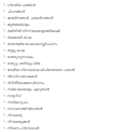
ഗ്രാമ്യ പദങ്ങള്‍
ചിഹ്നങ്ങള്‍
ജന്മദിനങ്ങള്‍, ചരമദിനങ്ങള്‍
ജൂതമലയാളം
തമിഴില്‍ നിന്ന് മലയാളത്തിലേക്ക്
തലശേരി ഭാഷ
താരതമ്യ ഭാഷാശാസ്ത്രപഠനം
തുളു ഭാഷ
തെരുവുനാടകം
തെറ്റും ശരിയും (അ)
ദേശീയ ഗ്രന്ഥശാല ലിപ്യന്തരണ പദ്ധതി
ദ്രാവിഡഭാഷകള്‍
ദ്വിതീയാക്ഷരപ്രാസം
നല്ല മലയാളം എഴുതാന്‍
നാട്ടറിവ്
നാട്യഗൃഹം
നാറാണത്ത് ഭ്രാന്തന്‍
നിഘണ്ടു
നിഘണ്ടുക്കള്‍
നിരണം ഗ്രന്ഥവരി