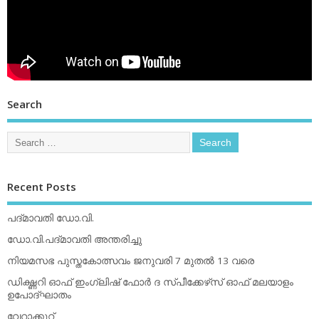
Search
Recent Posts
പദ്മാവതി ഡോ.വി.
ഡോ.വി.പദ്മാവതി അന്തരിച്ചു
നിയമസഭ പുസ്തകോത്സവം ജനുവരി 7 മുതല്‍ 13 വരെ
ഡിക്ഷ്ണറി ഓഫ് ഇംഗ്ലിഷ് ഫോര്‍ ദ സ്പീക്കേഴ്‌സ് ഓഫ് മലയാളം
ഉപോദ്ഘാതം
വേറാക്കൂറ്