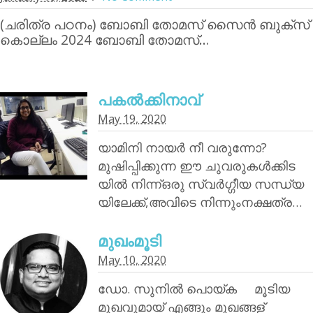
(ചരിത്ര പഠനം) ബോബി തോമസ് സൈന്‍ ബുക്‌സ്
കൊല്ലം 2024 ബോബി തോമസ്…
പകൽക്കിനാവ്‌
May 19, 2020
യാമിനി നായര്‍ നീ വരുന്നോ?
മുഷിപ്പിക്കുന്ന ഈ ചുവരുകൾക്കിട
യിൽ നിന്ന്ഒരു സ്വർഗ്ഗീയ സന്ധ്യ
യിലേക്ക്,അവിടെ നിന്നുംനക്ഷത്ര…
മുഖംമൂടി
May 10, 2020
ഡോ. സുനിൽ പൊയ്‌ക മൂടിയ
മുഖവുമായ് എങ്ങും മുഖങ്ങള്