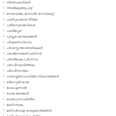
നിരണംകവികള്‍
നിഴല്‍ക്കുത്തുപാട്ട്
നോവെല്ല, നോവല്‍, നോവലെറ്റ്
പകര്‍പ്പവകാശ നിയമം
പതിനെട്ടരക്കവികള്‍
പരല്‍പ്പേര്
പുസ്തക കൗതുകങ്ങള്‍
പ്രകരണഗ്രന്ഥം
പ്രശസ്ത അവതാരികകള്‍
പ്രശ്‌നോത്തരി (ക്വിസ്)
പ്രശ്ലേഷം (ചിഹ്നനം)
പ്രാചീനകവിത്രയം
പ്രാചീനഗദ്യം
പൗരസ്ത്യസാഹിത്യ സിദ്ധാന്തങ്ങള്‍
ബ്രഹൂയി ഭാഷ
ഭാഷ എന്നാല്‍
ഭാഷാ ഭേദങ്ങള്‍
ഭാഷാപഠനചരിത്രം
മണിഗ്രാമം
മണിപ്രവാള ലഘുകാവ്യങ്ങള്‍