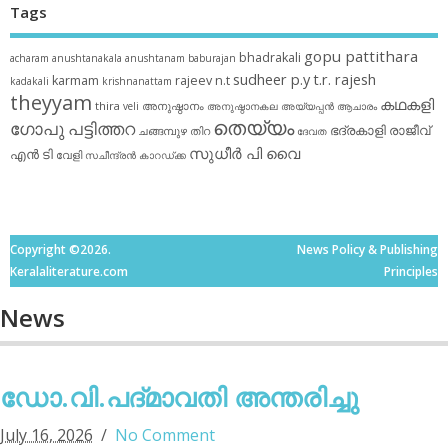
Tags
gopu pattithara
bhadrakali
acharam
anushtanakala
anushtanam
baburajan
sudheer p.y
t.r. rajesh
karmam
rajeev n.t
kadakali
krishnanattam
theyyam
കഥകളി
thira
അനുഷ്ഠാനം
veli
അനുഷ്ഠാനകല
അയ്യപ്പന്‍
ആചാരം
തെയ്യം
ഗോപു പട്ടിത്തറ
ഭദ്രകാളി
രാജീവ്
ചങ്ങമ്പുഴ
തിറ
ദേവത
സുധീര്‍ പി വൈ
എൻ ടി
വേളി
സചീന്ദ്രന്‍ കാറഡ്ക്ക
Copyright ©2026.
News Policy & Publishing
Keralaliterature.com
Principles
News
ഡോ.വി.പദ്മാവതി അന്തരിച്ചു
July 16, 2026
No Comment