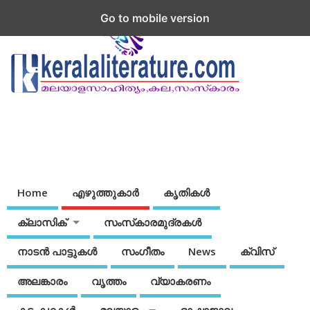
Go to mobile version
Home
എഴുത്തുകാര്‍
കൃതികൾ
ക്ലാസിക്
സംസ്‌കാരമുദ്രകള്‍
നാടന്‍ പാട്ടുകള്‍
സംഗീതം
News
ക്വിസ്
അലങ്കാരം
വൃത്തം
വ്യാകരണം