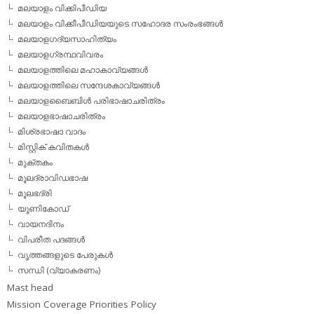
മലയാളം വിക്കിപീഡിയ
മലയാളം വിക്കീപീഡിയയുടെ സഹോദര സംരംഭങ്ങള്‍
മലയാളഗദ്യസാഹിത്യം
മലയാളഗ്രന്ഥവിവരം
മലയാളത്തിലെ മഹാകാവ്യങ്ങള്‍
മലയാളത്തിലെ സന്ദേശകാവ്യങ്ങള്‍
മലയാളബൈബിള്‍ പരിഭാഷാചരിത്രം
മലയാളഭാഷാചരിത്രം
മിശ്രഭാഷാ വാദം
മിസ്റ്റിക് കവിതകള്‍
മുക്തകം
മൂലദ്രാവിഡഭാഷ
മൂലഭദ്രി
യൂണികോഡ്
വായനദിനം
വിപരീത പദങ്ങള്‍
വൃത്തങ്ങളുടെ പേരുകള്‍
സന്ധി (വ്യാകരണം)
Mast head
Mission Coverage Priorities Policy