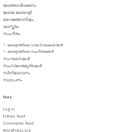
യാത്രാവിവരണം
ലോക മലയാളി
വൈജ്ഞാനികം
ശാസ്ത്രം
സംഗീതം
കേരളത്തിലെ വാഗേ്ഗയകാരന്മാര്‍
കേരളത്തിലെ സംഗീതജ്ഞര്‍
സംഘടനകള്‍
സംസ്‌കാരമുദ്രകള്‍
സിനിമാഗാനം
സ്ഥാപനം
Meta
Log in
Entries feed
Comments feed
WordPress.org