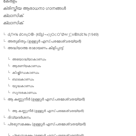
കേരളം
ക്രിസ്തീയ ആരാധനാ ഗാനങ്ങള്‍
ക്ലാസിക്‌
ക്ലാസിക്
d¡T¤¼ d¢m¡O®- (KßJ¡l¬«) jOc:O¹Ø¤r J¦n®Xd¢¾ (1949)
അതുമിതും (ഉള്ളൂര്‍ എസ്.പരമേശ്വരയ്യര്‍)
അദ്ധ്യാത്മ രാമായണം കിളിപ്പാട്ട്‌
അയോദ്ധ്യാകാണ്ഡം
ആരണ്യകാണ്ഡം
കിഷ്കിന്ധകാണ്ഡം
ബാലകാണ്ഡം
യൂദ്ധകാണ്ഡം
സുന്ദരകാണ്ഡം
ആ കണ്ണുനീര്‍ (ഉള്ളൂര്‍ എസ്.പരമേശ്വരയ്യര്‍)
ആ കണ്ണുനീര്‍ (ഉള്ളൂര്‍ എസ്.പരമേശ്വരയ്യര്‍)
ദിവ്യദര്‍ശനം
പ്രഭുസമക്ഷം (ഉള്ളൂര്‍ എസ്.പരമേശ്വരയ്യര്‍)
പ്രഭുസമക്ഷം (ഉള്ളൂര്‍ എസ്.പരമേശ്വരയ്യര്‍)