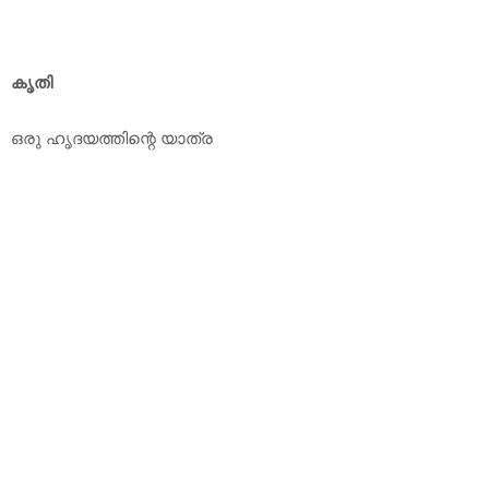
കൃതി
ഒരു ഹൃദയത്തിന്റെ യാത്ര