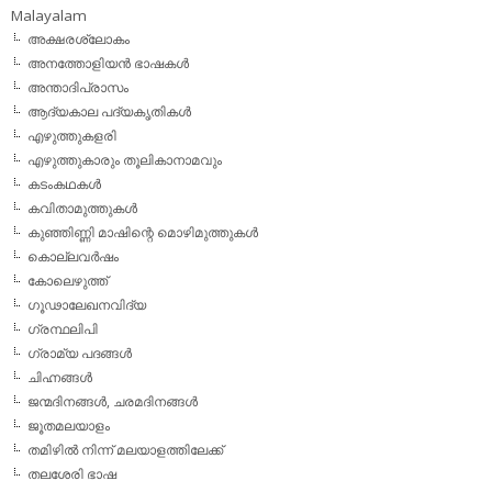
Malayalam
അക്ഷരശ്ലോകം
അനത്തോളിയന്‍ ഭാഷകള്‍
അന്താദിപ്രാസം
ആദ്യകാല പദ്യകൃതികള്‍
എഴുത്തുകളരി
എഴുത്തുകാരും തൂലികാനാമവും
കടംകഥകള്‍
കവിതാമുത്തുകള്‍
കുഞ്ഞിണ്ണി മാഷിന്റെ മൊഴിമുത്തുകള്‍
കൊല്ലവര്‍ഷം
കോലെഴുത്ത്
ഗൂഢാലേഖനവിദ്യ
ഗ്രന്ഥലിപി
ഗ്രാമ്യ പദങ്ങള്‍
ചിഹ്നങ്ങള്‍
ജന്മദിനങ്ങള്‍, ചരമദിനങ്ങള്‍
ജൂതമലയാളം
തമിഴില്‍ നിന്ന് മലയാളത്തിലേക്ക്
തലശേരി ഭാഷ