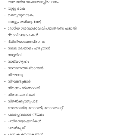
താരതമ്യ ഭാഷാശാസ്ത്രപഠനം
തുളു ഭാഷ
തെരുവുനാടകം
തെറ്റും ശരിയും (അ)
ദേശീയ ഗ്രന്ഥശാല ലിപ്യന്തരണ പദ്ധതി
ദ്രാവിഡഭാഷകള്‍
ദ്വിതീയാക്ഷരപ്രാസം
നല്ല മലയാളം എഴുതാന്‍
നാട്ടറിവ്
നാട്യഗൃഹം
നാറാണത്ത് ഭ്രാന്തന്‍
നിഘണ്ടു
നിഘണ്ടുക്കള്‍
നിരണം ഗ്രന്ഥവരി
നിരണംകവികള്‍
നിഴല്‍ക്കുത്തുപാട്ട്
നോവെല്ല, നോവല്‍, നോവലെറ്റ്
പകര്‍പ്പവകാശ നിയമം
പതിനെട്ടരക്കവികള്‍
പരല്‍പ്പേര്
പുസ്തക കൗതുകങ്ങള്‍