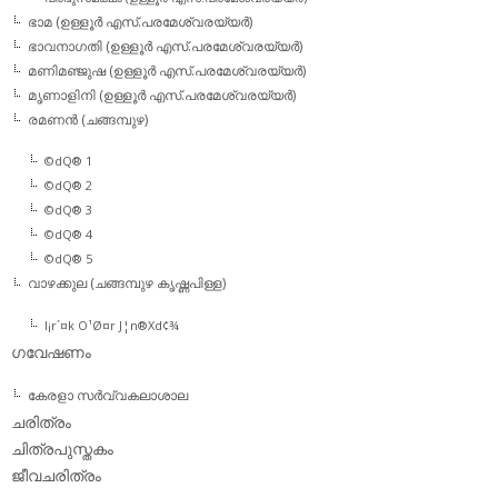
ഭാമ (ഉള്ളൂര്‍ എസ്.പരമേശ്വരയ്യര്‍)
ഭാവനാഗതി (ഉള്ളൂര്‍ എസ്.പരമേശ്വരയ്യര്‍)
മണിമഞ്ജുഷ (ഉള്ളൂര്‍ എസ്.പരമേശ്വരയ്യര്‍)
മൃണാളിനി (ഉള്ളൂര്‍ എസ്.പരമേശ്വരയ്യര്‍)
രമണന്‍ (ചങ്ങമ്പുഴ)
©dQ® 1
©dQ® 2
©dQ® 3
©dQ® 4
©dQ® 5
വാഴക്കുല (ചങ്ങമ്പുഴ കൃഷ്ണപിള്ള)
l¡r´¤k O¹Ø¤r J¦n®Xd¢¾
ഗവേഷണം
കേരളാ സര്‍വ്വകലാശാല
ചരിത്രം
ചിത്രപുസ്തകം
ജീവചരിത്രം