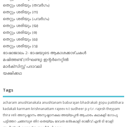
തെറ്റും ശരിയും (തവര്‍ഗം)
തെറ്റും ശരിയും (ന)
തെറ്റും ശരിയും (പവര്‍ഗം)
തെറ്റും ശരിയും (യ)
തെറ്റും ശരിയും (ര)
തെറ്റും ശരിയും (ല)
തെറ്റും ശരിയും (വ)
ഭാഷാജാലം 2- ഭാഷയുടെ ആകാശക്കാഴ്ചകള്‍
മഷിത്തണ്ട് (നിഘണ്ടു) ഇന്റര്‍നെറ്റില്‍
മാര്‍ക്‌സിസ്റ്റ് പദാവലി
യക്ഷിക്കഥ
Tags
acharam
anushtanakala
anushtanam
baburajan
bhadrakali
gopu pattithara
kadakali
karmam
krishnanattam
rajeev n.t
sudheer p.y
t.r. rajesh
theyyam
thira
veli
അനുഷ്ഠാനം
അനുഷ്ഠാനകല
അയ്യപ്പന്‍
ആചാരം
കഥകളി
ഗോപു
പട്ടിത്തറ
ചങ്ങമ്പുഴ
തിറ
തെയ്യം
ദേവത
ഭദ്രകാളി
രാജീവ് എൻ ടി
വേളി