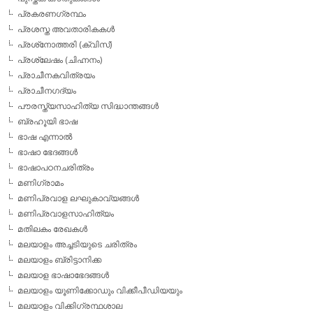
പ്രകരണഗ്രന്ഥം
പ്രശസ്ത അവതാരികകള്‍
പ്രശ്‌നോത്തരി (ക്വിസ്)
പ്രശ്ലേഷം (ചിഹ്നനം)
പ്രാചീനകവിത്രയം
പ്രാചീനഗദ്യം
പൗരസ്ത്യസാഹിത്യ സിദ്ധാന്തങ്ങള്‍
ബ്രഹൂയി ഭാഷ
ഭാഷ എന്നാല്‍
ഭാഷാ ഭേദങ്ങള്‍
ഭാഷാപഠനചരിത്രം
മണിഗ്രാമം
മണിപ്രവാള ലഘുകാവ്യങ്ങള്‍
മണിപ്രവാളസാഹിത്യം
മതിലകം രേഖകള്‍
മലയാളം അച്ചടിയുടെ ചരിത്രം
മലയാളം ബ്രിട്ടാനിക്ക
മലയാള ഭാഷാഭേദങ്ങള്‍
മലയാളം യൂണിക്കോഡും വിക്കീപീഡിയയും
മലയാളം വിക്കിഗ്രന്ഥശാല