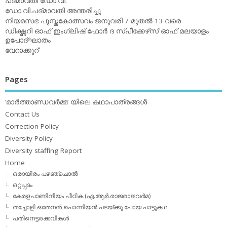
പദ്മാവതി ഡോ.വി.
ഡോ.വി.പദ്മാവതി അന്തരിച്ചു
നിയമസഭ പുസ്തകോത്സവം ജനുവരി 7 മുതല്‍ 13 വരെ
ഡിക്ഷ്ണറി ഓഫ് ഇംഗ്ലിഷ് ഫോര്‍ ദ സ്പീക്കേഴ്‌സ് ഓഫ് മലയാളം
ഉപോദ്ഘാതം
വേറാക്കൂറ്
Pages
‘മാര്‍ത്താണ്ഡവര്‍മ്മ’ യിലെ കഥാപാത്രങ്ങള്‍
Contact Us
Correction Policy
Diversity Policy
Diversity staffing Report
Home
ഒരായിരം പഴഞ്ചൊല്‍
ഒറ്റപ്പദം
കേരളപാണിനീയം പീഠിക (എ.ആര്‍.രാജരാജവര്‍മ)
തച്ചോളി ഒതേനൻ പൊന്നിയൻ പടയ്‌ക്കു പോയ പാട്ടുകഥ
പതിനെട്ടരക്കവികള്‍