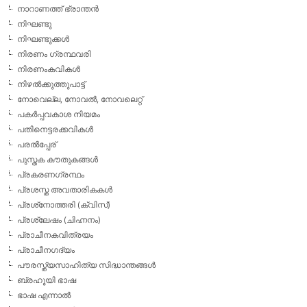
നാറാണത്ത് ഭ്രാന്തന്‍
നിഘണ്ടു
നിഘണ്ടുക്കള്‍
നിരണം ഗ്രന്ഥവരി
നിരണംകവികള്‍
നിഴല്‍ക്കുത്തുപാട്ട്
നോവെല്ല, നോവല്‍, നോവലെറ്റ്
പകര്‍പ്പവകാശ നിയമം
പതിനെട്ടരക്കവികള്‍
പരല്‍പ്പേര്
പുസ്തക കൗതുകങ്ങള്‍
പ്രകരണഗ്രന്ഥം
പ്രശസ്ത അവതാരികകള്‍
പ്രശ്‌നോത്തരി (ക്വിസ്)
പ്രശ്ലേഷം (ചിഹ്നനം)
പ്രാചീനകവിത്രയം
പ്രാചീനഗദ്യം
പൗരസ്ത്യസാഹിത്യ സിദ്ധാന്തങ്ങള്‍
ബ്രഹൂയി ഭാഷ
ഭാഷ എന്നാല്‍