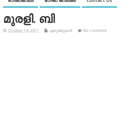
ഭാഷാജാലം
ഭാഷാ ജാലകം
Contact Us
മുരളി. ബി
October 14, 2017
എഴുത്തുകാര്‍
No Comment