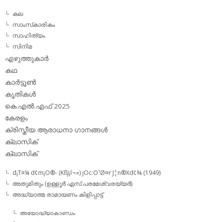
കല
സാംസ്‌കാരികം
സാഹിത്യം
സിനിമ
എഴുത്തുകാര്‍
കഥ
കാര്‍ട്ടൂണ്‍
കൃതികള്‍
കെ.എല്‍.എഫ് 2025
കേരളം
ക്രിസ്തീയ ആരാധനാ ഗാനങ്ങള്‍
ക്ലാസിക്‌
ക്ലാസിക്
d¡T¤¼ d¢m¡O®- (KßJ¡l¬«) jOc:O¹Ø¤r J¦n®Xd¢¾ (1949)
അതുമിതും (ഉള്ളൂര്‍ എസ്.പരമേശ്വരയ്യര്‍)
അദ്ധ്യാത്മ രാമായണം കിളിപ്പാട്ട്‌
അയോദ്ധ്യാകാണ്ഡം