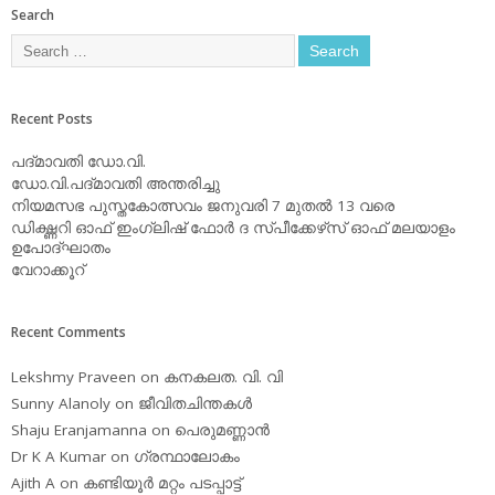
Search
Recent Posts
പദ്മാവതി ഡോ.വി.
ഡോ.വി.പദ്മാവതി അന്തരിച്ചു
നിയമസഭ പുസ്തകോത്സവം ജനുവരി 7 മുതല്‍ 13 വരെ
ഡിക്ഷ്ണറി ഓഫ് ഇംഗ്ലിഷ് ഫോര്‍ ദ സ്പീക്കേഴ്‌സ് ഓഫ് മലയാളം
ഉപോദ്ഘാതം
വേറാക്കൂറ്
Recent Comments
Lekshmy Praveen
on
കനകലത. വി. വി
Sunny Alanoly
on
ജീവിതചിന്തകള്‍
Shaju Eranjamanna
on
പെരുമണ്ണാന്‍
Dr K A Kumar
on
ഗ്രന്ഥാലോകം
Ajith A
on
കണ്ടിയൂര്‍ മറ്റം പടപ്പാട്ട്‌