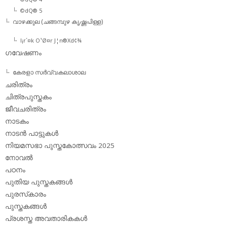
©dQ® 5
വാഴക്കുല (ചങ്ങമ്പുഴ കൃഷ്ണപിള്ള)
l¡r´¤k O¹Ø¤r J¦n®Xd¢¾
ഗവേഷണം
കേരളാ സര്‍വ്വകലാശാല
ചരിത്രം
ചിത്രപുസ്തകം
ജീവചരിത്രം
നാടകം
നാടന്‍ പാട്ടുകള്‍
നിയമസഭാ പുസ്തകോത്സവം 2025
നോവല്‍
പഠനം
പുതിയ പുസ്തകങ്ങള്‍
പുരസ്‌കാരം
പുസ്തകങ്ങള്‍
പ്രശസ്ത അവതാരികകള്‍