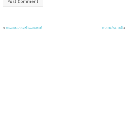
«
ഭാഷാകൗടലീയകാരന്‍
സന്ധ്യ. ബി
»