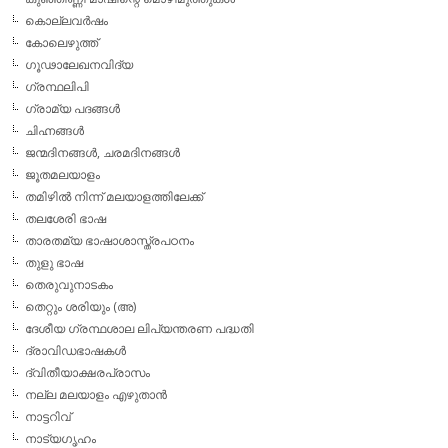
കൊല്ലവര്‍ഷം
കോലെഴുത്ത്
ഗൂഢാലേഖനവിദ്യ
ഗ്രന്ഥലിപി
ഗ്രാമ്യ പദങ്ങള്‍
ചിഹ്നങ്ങള്‍
ജന്മദിനങ്ങള്‍, ചരമദിനങ്ങള്‍
ജൂതമലയാളം
തമിഴില്‍ നിന്ന് മലയാളത്തിലേക്ക്
തലശേരി ഭാഷ
താരതമ്യ ഭാഷാശാസ്ത്രപഠനം
തുളു ഭാഷ
തെരുവുനാടകം
തെറ്റും ശരിയും (അ)
ദേശീയ ഗ്രന്ഥശാല ലിപ്യന്തരണ പദ്ധതി
ദ്രാവിഡഭാഷകള്‍
ദ്വിതീയാക്ഷരപ്രാസം
നല്ല മലയാളം എഴുതാന്‍
നാട്ടറിവ്
നാട്യഗൃഹം