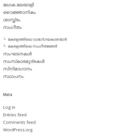
ലോക മലയാളി
വൈജ്ഞാനികം
ശാസ്ത്രം
സംഗീതം
കേരളത്തിലെ വാഗേ്ഗയകാരന്മാര്‍
കേരളത്തിലെ സംഗീതജ്ഞര്‍
സംഘടനകള്‍
സംസ്‌കാരമുദ്രകള്‍
സിനിമാഗാനം
സ്ഥാപനം
Meta
Log in
Entries feed
Comments feed
WordPress.org