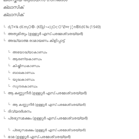
ക്ലാസിക്‌
ക്ലാസിക്
d¡T¤¼ d¢m¡O®- (KßJ¡l¬«) jOc:O¹Ø¤r J¦n®Xd¢¾ (1949)
അതുമിതും (ഉള്ളൂര്‍ എസ്.പരമേശ്വരയ്യര്‍)
അദ്ധ്യാത്മ രാമായണം കിളിപ്പാട്ട്‌
അയോദ്ധ്യാകാണ്ഡം
ആരണ്യകാണ്ഡം
കിഷ്കിന്ധകാണ്ഡം
ബാലകാണ്ഡം
യൂദ്ധകാണ്ഡം
സുന്ദരകാണ്ഡം
ആ കണ്ണുനീര്‍ (ഉള്ളൂര്‍ എസ്.പരമേശ്വരയ്യര്‍)
ആ കണ്ണുനീര്‍ (ഉള്ളൂര്‍ എസ്.പരമേശ്വരയ്യര്‍)
ദിവ്യദര്‍ശനം
പ്രഭുസമക്ഷം (ഉള്ളൂര്‍ എസ്.പരമേശ്വരയ്യര്‍)
പ്രഭുസമക്ഷം (ഉള്ളൂര്‍ എസ്.പരമേശ്വരയ്യര്‍)
ഭാമ (ഉള്ളൂര്‍ എസ്.പരമേശ്വരയ്യര്‍)