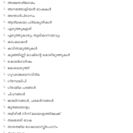
അക്ഷരശ്ലോകം
അനത്തോളിയന്‍ ഭാഷകള്‍
അന്താദിപ്രാസം
ആദ്യകാല പദ്യകൃതികള്‍
എഴുത്തുകളരി
എഴുത്തുകാരും തൂലികാനാമവും
കടംകഥകള്‍
കവിതാമുത്തുകള്‍
കുഞ്ഞിണ്ണി മാഷിന്റെ മൊഴിമുത്തുകള്‍
കൊല്ലവര്‍ഷം
കോലെഴുത്ത്
ഗൂഢാലേഖനവിദ്യ
ഗ്രന്ഥലിപി
ഗ്രാമ്യ പദങ്ങള്‍
ചിഹ്നങ്ങള്‍
ജന്മദിനങ്ങള്‍, ചരമദിനങ്ങള്‍
ജൂതമലയാളം
തമിഴില്‍ നിന്ന് മലയാളത്തിലേക്ക്
തലശേരി ഭാഷ
താരതമ്യ ഭാഷാശാസ്ത്രപഠനം