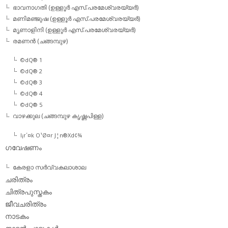
ഭാവനാഗതി (ഉള്ളൂര്‍ എസ്.പരമേശ്വരയ്യര്‍)
മണിമഞ്ജുഷ (ഉള്ളൂര്‍ എസ്.പരമേശ്വരയ്യര്‍)
മൃണാളിനി (ഉള്ളൂര്‍ എസ്.പരമേശ്വരയ്യര്‍)
രമണന്‍ (ചങ്ങമ്പുഴ)
©dQ® 1
©dQ® 2
©dQ® 3
©dQ® 4
©dQ® 5
വാഴക്കുല (ചങ്ങമ്പുഴ കൃഷ്ണപിള്ള)
l¡r´¤k O¹Ø¤r J¦n®Xd¢¾
ഗവേഷണം
കേരളാ സര്‍വ്വകലാശാല
ചരിത്രം
ചിത്രപുസ്തകം
ജീവചരിത്രം
നാടകം