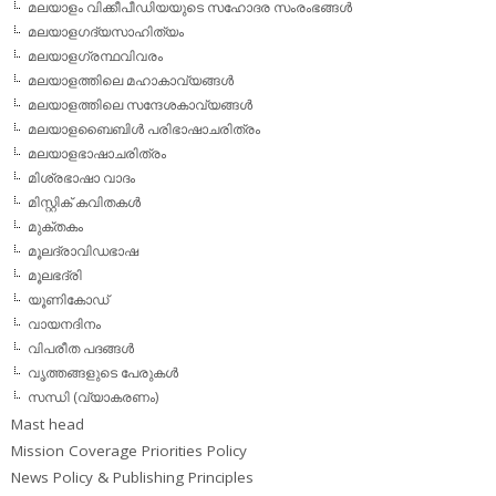
മലയാളം വിക്കീപീഡിയയുടെ സഹോദര സംരംഭങ്ങള്‍
മലയാളഗദ്യസാഹിത്യം
മലയാളഗ്രന്ഥവിവരം
മലയാളത്തിലെ മഹാകാവ്യങ്ങള്‍
മലയാളത്തിലെ സന്ദേശകാവ്യങ്ങള്‍
മലയാളബൈബിള്‍ പരിഭാഷാചരിത്രം
മലയാളഭാഷാചരിത്രം
മിശ്രഭാഷാ വാദം
മിസ്റ്റിക് കവിതകള്‍
മുക്തകം
മൂലദ്രാവിഡഭാഷ
മൂലഭദ്രി
യൂണികോഡ്
വായനദിനം
വിപരീത പദങ്ങള്‍
വൃത്തങ്ങളുടെ പേരുകള്‍
സന്ധി (വ്യാകരണം)
Mast head
Mission Coverage Priorities Policy
News Policy & Publishing Principles