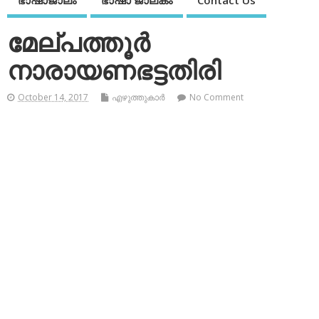
ഭാഷാജാലം
ഭാഷാ ജാലകം
Contact Us
മേല്പത്തൂര്‍
നാരായണഭട്ടതിരി
October 14, 2017
എഴുത്തുകാര്‍
No Comment