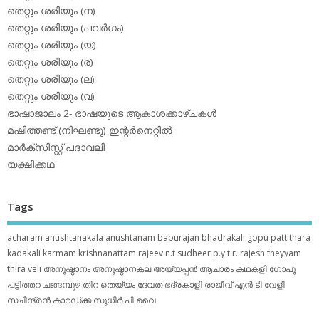
തെറ്റും ശരിയും (ന)
തെറ്റും ശരിയും (പവര്‍ഗം)
തെറ്റും ശരിയും (യ)
തെറ്റും ശരിയും (ര)
തെറ്റും ശരിയും (ല)
തെറ്റും ശരിയും (വ)
ഭാഷാജാലം 2- ഭാഷയുടെ ആകാശക്കാഴ്ചകള്‍
മഷിത്തണ്ട് (നിഘണ്ടു) ഇന്റര്‍നെറ്റില്‍
മാര്‍ക്‌സിസ്റ്റ് പദാവലി
യക്ഷിക്കഥ
Tags
acharam
anushtanakala
anushtanam
baburajan
bhadrakali
gopu pattithara
kadakali
karmam
krishnanattam
rajeev n.t
sudheer p.y
t.r. rajesh
theyyam
thira
veli
അനുഷ്ഠാനം
അനുഷ്ഠാനകല
അയ്യപ്പന്‍
ആചാരം
കഥകളി
ഗോപു
പട്ടിത്തറ
ചങ്ങമ്പുഴ
തിറ
തെയ്യം
ദേവത
ഭദ്രകാളി
രാജീവ് എൻ ടി
വേളി
സചീന്ദ്രന്‍ കാറഡ്ക്ക
സുധീര്‍ പി വൈ