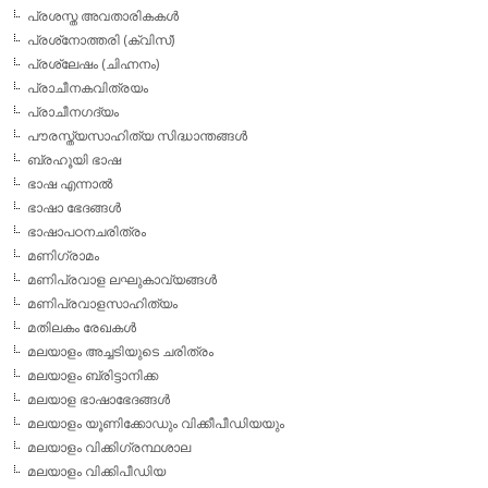
പ്രശസ്ത അവതാരികകള്‍
പ്രശ്‌നോത്തരി (ക്വിസ്)
പ്രശ്ലേഷം (ചിഹ്നനം)
പ്രാചീനകവിത്രയം
പ്രാചീനഗദ്യം
പൗരസ്ത്യസാഹിത്യ സിദ്ധാന്തങ്ങള്‍
ബ്രഹൂയി ഭാഷ
ഭാഷ എന്നാല്‍
ഭാഷാ ഭേദങ്ങള്‍
ഭാഷാപഠനചരിത്രം
മണിഗ്രാമം
മണിപ്രവാള ലഘുകാവ്യങ്ങള്‍
മണിപ്രവാളസാഹിത്യം
മതിലകം രേഖകള്‍
മലയാളം അച്ചടിയുടെ ചരിത്രം
മലയാളം ബ്രിട്ടാനിക്ക
മലയാള ഭാഷാഭേദങ്ങള്‍
മലയാളം യൂണിക്കോഡും വിക്കീപീഡിയയും
മലയാളം വിക്കിഗ്രന്ഥശാല
മലയാളം വിക്കിപീഡിയ