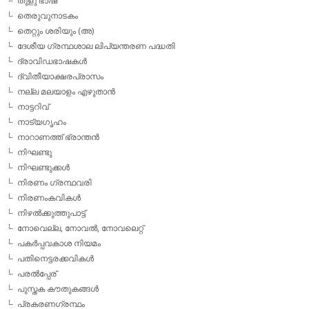
തുളു ഭാഷ
തെരുവുനാടകം
തെറ്റും ശരിയും (അ)
ദേശീയ ഗ്രന്ഥശാല ലിപ്യന്തരണ പദ്ധതി
ദ്രാവിഡഭാഷകള്‍
ദ്വിതീയാക്ഷരപ്രാസം
നല്ല മലയാളം എഴുതാന്‍
നാട്ടറിവ്
നാട്യഗൃഹം
നാറാണത്ത് ഭ്രാന്തന്‍
നിഘണ്ടു
നിഘണ്ടുക്കള്‍
നിരണം ഗ്രന്ഥവരി
നിരണംകവികള്‍
നിഴല്‍ക്കുത്തുപാട്ട്
നോവെല്ല, നോവല്‍, നോവലെറ്റ്
പകര്‍പ്പവകാശ നിയമം
പതിനെട്ടരക്കവികള്‍
പരല്‍പ്പേര്
പുസ്തക കൗതുകങ്ങള്‍
പ്രകരണഗ്രന്ഥം