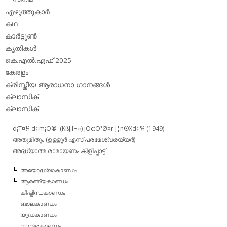
എഴുത്തുകാര്‍
കഥ
കാര്‍ട്ടൂണ്‍
കൃതികള്‍
കെ.എല്‍.എഫ് 2025
കേരളം
ക്രിസ്തീയ ആരാധനാ ഗാനങ്ങള്‍
ക്ലാസിക്‌
ക്ലാസിക്
d¡T¤¼ d¢m¡O®- (KßJ¡l¬«) jOc:O¹Ø¤r J¦n®Xd¢¾ (1949)
അതുമിതും (ഉള്ളൂര്‍ എസ്.പരമേശ്വരയ്യര്‍)
അദ്ധ്യാത്മ രാമായണം കിളിപ്പാട്ട്‌
അയോദ്ധ്യാകാണ്ഡം
ആരണ്യകാണ്ഡം
കിഷ്കിന്ധകാണ്ഡം
ബാലകാണ്ഡം
യൂദ്ധകാണ്ഡം
സുന്ദരകാണ്ഡം