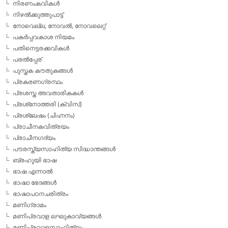
നിരണംകവികള്‍
നിഴല്‍ക്കുത്തുപാട്ട്
നോവെല്ല, നോവല്‍, നോവലെറ്റ്
പകര്‍പ്പവകാശ നിയമം
പതിനെട്ടരക്കവികള്‍
പരല്‍പ്പേര്
പുസ്തക കൗതുകങ്ങള്‍
പ്രകരണഗ്രന്ഥം
പ്രശസ്ത അവതാരികകള്‍
പ്രശ്‌നോത്തരി (ക്വിസ്)
പ്രശ്ലേഷം (ചിഹ്നനം)
പ്രാചീനകവിത്രയം
പ്രാചീനഗദ്യം
പൗരസ്ത്യസാഹിത്യ സിദ്ധാന്തങ്ങള്‍
ബ്രഹൂയി ഭാഷ
ഭാഷ എന്നാല്‍
ഭാഷാ ഭേദങ്ങള്‍
ഭാഷാപഠനചരിത്രം
മണിഗ്രാമം
മണിപ്രവാള ലഘുകാവ്യങ്ങള്‍
മണിപ്രവാളസാഹിത്യം