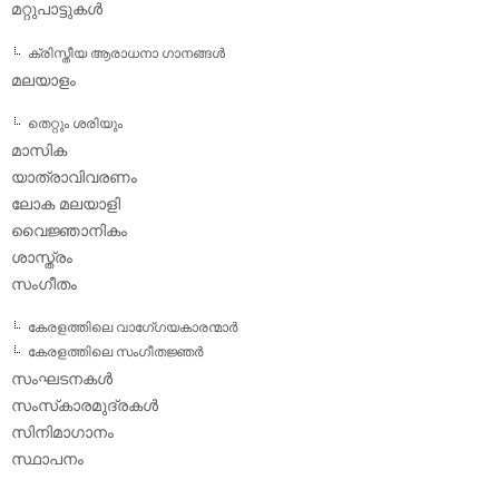
മറ്റുപാട്ടുകള്‍
ക്രിസ്തീയ ആരാധനാ ഗാനങ്ങള്‍
മലയാളം
തെറ്റും ശരിയും
മാസിക
യാത്രാവിവരണം
ലോക മലയാളി
വൈജ്ഞാനികം
ശാസ്ത്രം
സംഗീതം
കേരളത്തിലെ വാഗേ്ഗയകാരന്മാര്‍
കേരളത്തിലെ സംഗീതജ്ഞര്‍
സംഘടനകള്‍
സംസ്‌കാരമുദ്രകള്‍
സിനിമാഗാനം
സ്ഥാപനം