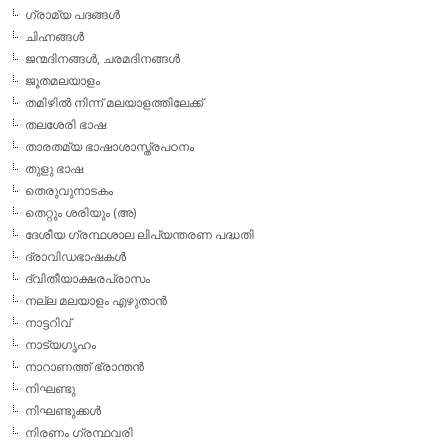
ഗ്രാമ്യ പദങ്ങള്‍
ചിഹ്നങ്ങള്‍
ജന്മദിനങ്ങള്‍, ചരമദിനങ്ങള്‍
ജൂതമലയാളം
തമിഴില്‍ നിന്ന് മലയാളത്തിലേക്ക്
തലശേരി ഭാഷ
താരതമ്യ ഭാഷാശാസ്ത്രപഠനം
തുളു ഭാഷ
തെരുവുനാടകം
തെറ്റും ശരിയും (അ)
ദേശീയ ഗ്രന്ഥശാല ലിപ്യന്തരണ പദ്ധതി
ദ്രാവിഡഭാഷകള്‍
ദ്വിതീയാക്ഷരപ്രാസം
നല്ല മലയാളം എഴുതാന്‍
നാട്ടറിവ്
നാട്യഗൃഹം
നാറാണത്ത് ഭ്രാന്തന്‍
നിഘണ്ടു
നിഘണ്ടുക്കള്‍
നിരണം ഗ്രന്ഥവരി