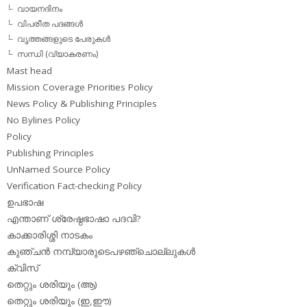
വായനദിനം
വിപരീത പദങ്ങള്‍
വൃത്തങ്ങളുടെ പേരുകള്‍
സന്ധി (വ്യാകരണം)
Mast head
Mission Coverage Priorities Policy
News Policy & Publishing Principles
No Bylines Policy
Policy
Publishing Principles
UnNamed Source Policy
Verification Fact-checking Policy
ഉപഭാഷ
എന്താണ് ശ്രേഷ്ഠഭാഷാ പദവി?
കാക്കാരിശ്ശി നാടകം
കുഞ്ചന്‍ നമ്പ്യാരുടെപഴഞ്ചൊല്ലുകള്‍
ക്വിസ്
തെറ്റും ശരിയും (ആ)
തെറ്റും ശരിയും (ഇ,ഈ)