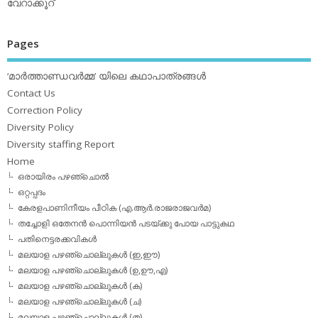
വേറാക്കൂറ്
Pages
‘മാര്‍ത്താണ്ഡവര്‍മ്മ’ യിലെ കഥാപാത്രങ്ങള്‍
Contact Us
Correction Policy
Diversity Policy
Diversity staffing Report
Home
ഒരായിരം പഴഞ്ചൊല്‍
ഒറ്റപ്പദം
കേരളപാണിനീയം പീഠിക (എ.ആര്‍.രാജരാജവര്‍മ)
തച്ചോളി ഒതേനൻ പൊന്നിയൻ പടയ്‌ക്കു പോയ പാട്ടുകഥ
പതിനെട്ടരക്കവികള്‍
മലയാള പഴഞ്ചൊല്ലുകള്‍ (ഇ,ഈ)
മലയാള പഴഞ്ചൊല്ലുകള്‍ (ഉ,ഊ,എ)
മലയാള പഴഞ്ചൊല്ലുകള്‍ (ക)
മലയാള പഴഞ്ചൊല്ലുകള്‍ (ച)
മലയാള പഴഞ്ചൊല്ലുകള്‍ (ത)