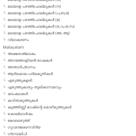
മലയാള പഴഞ്ചൊല്ലുകള്‍ (ന)
മലയാള പഴഞ്ചൊല്ലുകള്‍ (പ,ബ,ഭ)
മലയാള പഴഞ്ചൊല്ലുകള്‍ (മ)
മലയാള പഴഞ്ചൊല്ലുകള്‍ (ര,വ,ശ,സ)
മലയാള പഴഞ്ചൊല്ലുകൾ (അ, ആ)
വ്യാകരണം
Malayalam
അക്ഷരശ്ലോകം
അനത്തോളിയന്‍ ഭാഷകള്‍
അന്താദിപ്രാസം
ആദ്യകാല പദ്യകൃതികള്‍
എഴുത്തുകളരി
എഴുത്തുകാരും തൂലികാനാമവും
കടംകഥകള്‍
കവിതാമുത്തുകള്‍
കുഞ്ഞിണ്ണി മാഷിന്റെ മൊഴിമുത്തുകള്‍
കൊല്ലവര്‍ഷം
കോലെഴുത്ത്
ഗൂഢാലേഖനവിദ്യ
ഗ്രന്ഥലിപി