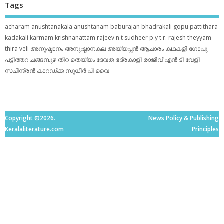
Tags
acharam
anushtanakala
anushtanam
baburajan
bhadrakali
gopu pattithara
kadakali
karmam
krishnanattam
rajeev n.t
sudheer p.y
t.r. rajesh
theyyam
thira
veli
അനുഷ്ഠാനം
അനുഷ്ഠാനകല
അയ്യപ്പന്‍
ആചാരം
കഥകളി
ഗോപു
പട്ടിത്തറ
ചങ്ങമ്പുഴ
തിറ
തെയ്യം
ദേവത
ഭദ്രകാളി
രാജീവ് എൻ ടി
വേളി
സചീന്ദ്രന്‍ കാറഡ്ക്ക
സുധീര്‍ പി വൈ
Copyright ©2026.
News Policy & Publishing
Keralaliterature.com
Principles