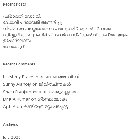
Recent Posts
പദ്മാവതി ഡോ.വി.
ഡോ.വി.പദ്മാവതി അന്തരിച്ചു
നിയമസഭ പുസ്തകോത്സവം ജനുവരി 7 മുതല്‍ 13 വരെ
ഡിക്ഷ്ണറി ഓഫ് ഇംഗ്ലിഷ് ഫോര്‍ ദ സ്പീക്കേഴ്‌സ് ഓഫ് മലയാളം
ഉപോദ്ഘാതം
വേറാക്കൂറ്
Recent Comments
Lekshmy Praveen
on
കനകലത. വി. വി
Sunny Alanoly
on
ജീവിതചിന്തകള്‍
Shaju Eranjamanna
on
പെരുമണ്ണാന്‍
Dr K A Kumar
on
ഗ്രന്ഥാലോകം
Ajith A
on
കണ്ടിയൂര്‍ മറ്റം പടപ്പാട്ട്‌
Archives
July 2026