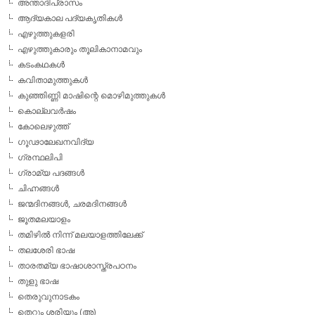
അന്താദിപ്രാസം
ആദ്യകാല പദ്യകൃതികള്‍
എഴുത്തുകളരി
എഴുത്തുകാരും തൂലികാനാമവും
കടംകഥകള്‍
കവിതാമുത്തുകള്‍
കുഞ്ഞിണ്ണി മാഷിന്റെ മൊഴിമുത്തുകള്‍
കൊല്ലവര്‍ഷം
കോലെഴുത്ത്
ഗൂഢാലേഖനവിദ്യ
ഗ്രന്ഥലിപി
ഗ്രാമ്യ പദങ്ങള്‍
ചിഹ്നങ്ങള്‍
ജന്മദിനങ്ങള്‍, ചരമദിനങ്ങള്‍
ജൂതമലയാളം
തമിഴില്‍ നിന്ന് മലയാളത്തിലേക്ക്
തലശേരി ഭാഷ
താരതമ്യ ഭാഷാശാസ്ത്രപഠനം
തുളു ഭാഷ
തെരുവുനാടകം
തെറ്റും ശരിയും (അ)