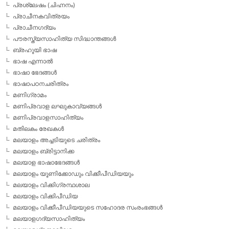
പ്രശ്ലേഷം (ചിഹ്നനം)
പ്രാചീനകവിത്രയം
പ്രാചീനഗദ്യം
പൗരസ്ത്യസാഹിത്യ സിദ്ധാന്തങ്ങള്‍
ബ്രഹൂയി ഭാഷ
ഭാഷ എന്നാല്‍
ഭാഷാ ഭേദങ്ങള്‍
ഭാഷാപഠനചരിത്രം
മണിഗ്രാമം
മണിപ്രവാള ലഘുകാവ്യങ്ങള്‍
മണിപ്രവാളസാഹിത്യം
മതിലകം രേഖകള്‍
മലയാളം അച്ചടിയുടെ ചരിത്രം
മലയാളം ബ്രിട്ടാനിക്ക
മലയാള ഭാഷാഭേദങ്ങള്‍
മലയാളം യൂണിക്കോഡും വിക്കീപീഡിയയും
മലയാളം വിക്കിഗ്രന്ഥശാല
മലയാളം വിക്കിപീഡിയ
മലയാളം വിക്കീപീഡിയയുടെ സഹോദര സംരംഭങ്ങള്‍
മലയാളഗദ്യസാഹിത്യം