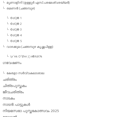
മൃണാളിനി (ഉള്ളൂര്‍ എസ്.പരമേശ്വരയ്യര്‍)
രമണന്‍ (ചങ്ങമ്പുഴ)
©dQ® 1
©dQ® 2
©dQ® 3
©dQ® 4
©dQ® 5
വാഴക്കുല (ചങ്ങമ്പുഴ കൃഷ്ണപിള്ള)
l¡r´¤k O¹Ø¤r J¦n®Xd¢¾
ഗവേഷണം
കേരളാ സര്‍വ്വകലാശാല
ചരിത്രം
ചിത്രപുസ്തകം
ജീവചരിത്രം
നാടകം
നാടന്‍ പാട്ടുകള്‍
നിയമസഭാ പുസ്തകോത്സവം 2025
നോവല്‍