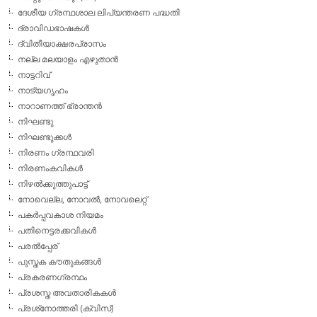
ദേശീയ ഗ്രന്ഥശാല ലിപ്യന്തരണ പദ്ധതി
ദ്രാവിഡഭാഷകള്‍
ദ്വിതീയാക്ഷരപ്രാസം
നല്ല മലയാളം എഴുതാന്‍
നാട്ടറിവ്
നാട്യഗൃഹം
നാറാണത്ത് ഭ്രാന്തന്‍
നിഘണ്ടു
നിഘണ്ടുക്കള്‍
നിരണം ഗ്രന്ഥവരി
നിരണംകവികള്‍
നിഴല്‍ക്കുത്തുപാട്ട്
നോവെല്ല, നോവല്‍, നോവലെറ്റ്
പകര്‍പ്പവകാശ നിയമം
പതിനെട്ടരക്കവികള്‍
പരല്‍പ്പേര്
പുസ്തക കൗതുകങ്ങള്‍
പ്രകരണഗ്രന്ഥം
പ്രശസ്ത അവതാരികകള്‍
പ്രശ്‌നോത്തരി (ക്വിസ്)