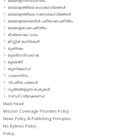
മലയാളഗ്രന്ഥവിവരം
മലയാളത്തിലെ മഹാകാവ്യങ്ങള്‍
മലയാളത്തിലെ സന്ദേശകാവ്യങ്ങള്‍
മലയാളബൈബിള്‍ പരിഭാഷാചരിത്രം
മലയാളഭാഷാചരിത്രം
മിശ്രഭാഷാ വാദം
മിസ്റ്റിക് കവിതകള്‍
മുക്തകം
മൂലദ്രാവിഡഭാഷ
മൂലഭദ്രി
യൂണികോഡ്
വായനദിനം
വിപരീത പദങ്ങള്‍
വൃത്തങ്ങളുടെ പേരുകള്‍
സന്ധി (വ്യാകരണം)
Mast head
Mission Coverage Priorities Policy
News Policy & Publishing Principles
No Bylines Policy
Policy