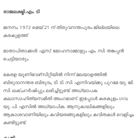
രാജലക്ഷ്മി.എം. ടി
ജനനം: 1972 മെയ് 21 ന് തിരുവനന്തപുരം ജില്ലയിലെ
കരകുളത്ത്
മാതാപിതാക്കള്‍: എസ്. മോഹനാമ്മാളും എം. സി. തങ്കപ്പന്‍
ചെട്ടിയാരും
കേരള യൂണിവേഴ്‌സിറ്റിയില്‍ നിന്ന് മലയാളത്തില്‍
ബിരുദാനന്തര ബിരുദം, ടി. ടി. സി. എന്നിവയ്ക്കു പുറമേ യു. ജി.
സി. ലക്ചറര്‍ഷിപ്പും ലഭിച്ചിട്ടുണ്ട്. അധ്യാപക
കലാസാഹിത്യസമിതി അംഗമാണ്. ഇപ്പോള്‍ കരകുളം ഗവ.
യു. പി. എസില്‍ അധ്യാപിക. ആനുകാലികങ്ങളിലും
ആകാശവാണിയിലും കവിയരങ്ങുകളിലും കവിതകള്‍ വെളിച്ചം
കണ്ടിട്ടുണ്ട്.
കൃതി