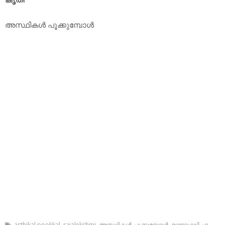
അസ്ഥികള്‍ പൂക്കുമ്പോള്‍
asthikal pookkal
,
rajalekshmi
,
അസ്ഥികള്‍ പൂക്കുമ്പോള്‍
,
രാജലക്ഷ്മി.എം.