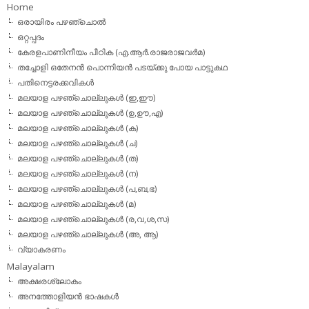
Home
ഒരായിരം പഴഞ്ചൊല്‍
ഒറ്റപ്പദം
കേരളപാണിനീയം പീഠിക (എ.ആര്‍.രാജരാജവര്‍മ)
തച്ചോളി ഒതേനൻ പൊന്നിയൻ പടയ്‌ക്കു പോയ പാട്ടുകഥ
പതിനെട്ടരക്കവികള്‍
മലയാള പഴഞ്ചൊല്ലുകള്‍ (ഇ,ഈ)
മലയാള പഴഞ്ചൊല്ലുകള്‍ (ഉ,ഊ,എ)
മലയാള പഴഞ്ചൊല്ലുകള്‍ (ക)
മലയാള പഴഞ്ചൊല്ലുകള്‍ (ച)
മലയാള പഴഞ്ചൊല്ലുകള്‍ (ത)
മലയാള പഴഞ്ചൊല്ലുകള്‍ (ന)
മലയാള പഴഞ്ചൊല്ലുകള്‍ (പ,ബ,ഭ)
മലയാള പഴഞ്ചൊല്ലുകള്‍ (മ)
മലയാള പഴഞ്ചൊല്ലുകള്‍ (ര,വ,ശ,സ)
മലയാള പഴഞ്ചൊല്ലുകൾ (അ, ആ)
വ്യാകരണം
Malayalam
അക്ഷരശ്ലോകം
അനത്തോളിയന്‍ ഭാഷകള്‍