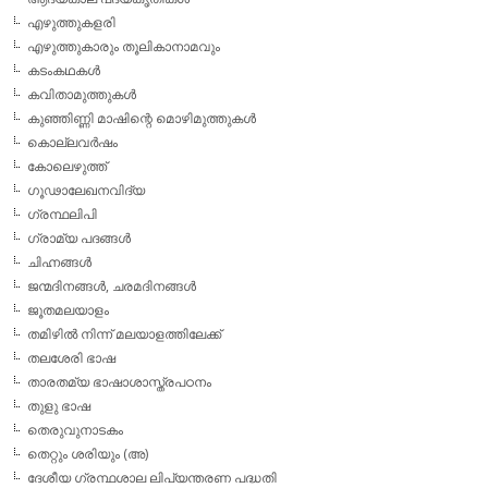
എഴുത്തുകളരി
എഴുത്തുകാരും തൂലികാനാമവും
കടംകഥകള്‍
കവിതാമുത്തുകള്‍
കുഞ്ഞിണ്ണി മാഷിന്റെ മൊഴിമുത്തുകള്‍
കൊല്ലവര്‍ഷം
കോലെഴുത്ത്
ഗൂഢാലേഖനവിദ്യ
ഗ്രന്ഥലിപി
ഗ്രാമ്യ പദങ്ങള്‍
ചിഹ്നങ്ങള്‍
ജന്മദിനങ്ങള്‍, ചരമദിനങ്ങള്‍
ജൂതമലയാളം
തമിഴില്‍ നിന്ന് മലയാളത്തിലേക്ക്
തലശേരി ഭാഷ
താരതമ്യ ഭാഷാശാസ്ത്രപഠനം
തുളു ഭാഷ
തെരുവുനാടകം
തെറ്റും ശരിയും (അ)
ദേശീയ ഗ്രന്ഥശാല ലിപ്യന്തരണ പദ്ധതി