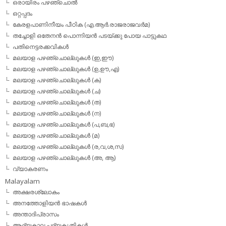
ഒരായിരം പഴഞ്ചൊല്‍
ഒറ്റപ്പദം
കേരളപാണിനീയം പീഠിക (എ.ആര്‍.രാജരാജവര്‍മ)
തച്ചോളി ഒതേനൻ പൊന്നിയൻ പടയ്‌ക്കു പോയ പാട്ടുകഥ
പതിനെട്ടരക്കവികള്‍
മലയാള പഴഞ്ചൊല്ലുകള്‍ (ഇ,ഈ)
മലയാള പഴഞ്ചൊല്ലുകള്‍ (ഉ,ഊ,എ)
മലയാള പഴഞ്ചൊല്ലുകള്‍ (ക)
മലയാള പഴഞ്ചൊല്ലുകള്‍ (ച)
മലയാള പഴഞ്ചൊല്ലുകള്‍ (ത)
മലയാള പഴഞ്ചൊല്ലുകള്‍ (ന)
മലയാള പഴഞ്ചൊല്ലുകള്‍ (പ,ബ,ഭ)
മലയാള പഴഞ്ചൊല്ലുകള്‍ (മ)
മലയാള പഴഞ്ചൊല്ലുകള്‍ (ര,വ,ശ,സ)
മലയാള പഴഞ്ചൊല്ലുകൾ (അ, ആ)
വ്യാകരണം
Malayalam
അക്ഷരശ്ലോകം
അനത്തോളിയന്‍ ഭാഷകള്‍
അന്താദിപ്രാസം
ആദ്യകാല പദ്യകൃതികള്‍