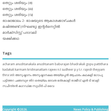
തെറ്റും ശരിയും (ര)
തെറ്റും ശരിയും (ല)
തെറ്റും ശരിയും (വ)
ഭാഷാജാലം 2- ഭാഷയുടെ ആകാശക്കാഴ്ചകള്‍
മഷിത്തണ്ട് (നിഘണ്ടു) ഇന്റര്‍നെറ്റില്‍
മാര്‍ക്‌സിസ്റ്റ് പദാവലി
യക്ഷിക്കഥ
Tags
acharam
anushtanakala
anushtanam
baburajan
bhadrakali
gopu pattithara
kadakali
karmam
krishnanattam
rajeev n.t
sudheer p.y
t.r. rajesh
theyyam
thira
veli
അനുഷ്ഠാനം
അനുഷ്ഠാനകല
അയ്യപ്പന്‍
ആചാരം
കഥകളി
ഗോപു
പട്ടിത്തറ
ചങ്ങമ്പുഴ
തിറ
തെയ്യം
ദേവത
ഭദ്രകാളി
രാജീവ് എൻ ടി
വേളി
സചീന്ദ്രന്‍ കാറഡ്ക്ക
സുധീര്‍ പി വൈ
Copyright ©2026.
News Policy & Publishing