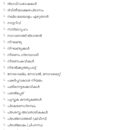
ദ്രാവിഡഭാഷകള്‍
ദ്വിതീയാക്ഷരപ്രാസം
നല്ല മലയാളം എഴുതാന്‍
നാട്ടറിവ്
നാട്യഗൃഹം
നാറാണത്ത് ഭ്രാന്തന്‍
നിഘണ്ടു
നിഘണ്ടുക്കള്‍
നിരണം ഗ്രന്ഥവരി
നിരണംകവികള്‍
നിഴല്‍ക്കുത്തുപാട്ട്
നോവെല്ല, നോവല്‍, നോവലെറ്റ്
പകര്‍പ്പവകാശ നിയമം
പതിനെട്ടരക്കവികള്‍
പരല്‍പ്പേര്
പുസ്തക കൗതുകങ്ങള്‍
പ്രകരണഗ്രന്ഥം
പ്രശസ്ത അവതാരികകള്‍
പ്രശ്‌നോത്തരി (ക്വിസ്)
പ്രശ്ലേഷം (ചിഹ്നനം)