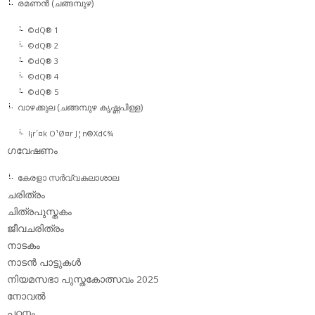
രമണന്‍ (ചങ്ങമ്പുഴ)
©dQ® 1
©dQ® 2
©dQ® 3
©dQ® 4
©dQ® 5
വാഴക്കുല (ചങ്ങമ്പുഴ കൃഷ്ണപിള്ള)
l¡r´¤k O¹Ø¤r J¦n®Xd¢¾
ഗവേഷണം
കേരളാ സര്‍വ്വകലാശാല
ചരിത്രം
ചിത്രപുസ്തകം
ജീവചരിത്രം
നാടകം
നാടന്‍ പാട്ടുകള്‍
നിയമസഭാ പുസ്തകോത്സവം 2025
നോവല്‍
പഠനം