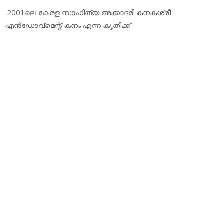
2001ലെ കേരള സാഹിത്യ അക്കാദമി കനകശ്രീ
എന്‍ഡോവ്‌മെന്റ് കനം എന്ന കൃതിക്ക്