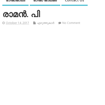
ഭാഷാജാലം
ഭാഷാ ജാലകം
Contact Us
രാമന്‍. പി
October 14, 2017
എഴുത്തുകാര്‍
No Comment