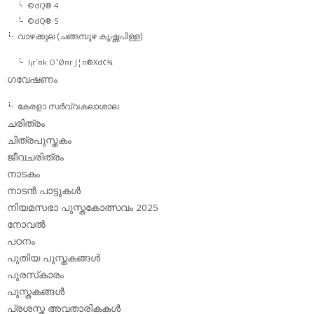
©dQ® 4
©dQ® 5
വാഴക്കുല (ചങ്ങമ്പുഴ കൃഷ്ണപിള്ള)
l¡r´¤k O¹Ø¤r J¦n®Xd¢¾
ഗവേഷണം
കേരളാ സര്‍വ്വകലാശാല
ചരിത്രം
ചിത്രപുസ്തകം
ജീവചരിത്രം
നാടകം
നാടന്‍ പാട്ടുകള്‍
നിയമസഭാ പുസ്തകോത്സവം 2025
നോവല്‍
പഠനം
പുതിയ പുസ്തകങ്ങള്‍
പുരസ്‌കാരം
പുസ്തകങ്ങള്‍
പ്രശസ്ത അവതാരികകള്‍