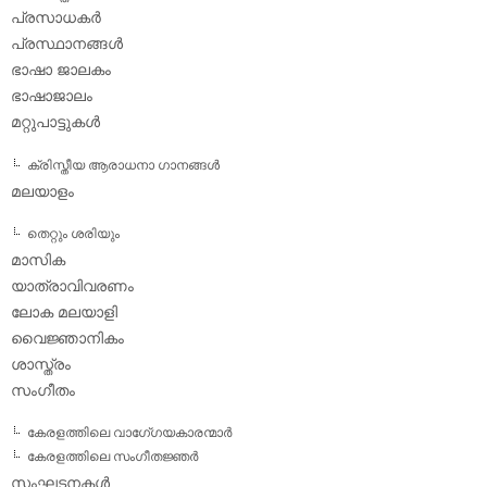
പ്രസാധകര്‍
പ്രസ്ഥാനങ്ങള്‍
ഭാഷാ ജാലകം
ഭാഷാജാലം
മറ്റുപാട്ടുകള്‍
ക്രിസ്തീയ ആരാധനാ ഗാനങ്ങള്‍
മലയാളം
തെറ്റും ശരിയും
മാസിക
യാത്രാവിവരണം
ലോക മലയാളി
വൈജ്ഞാനികം
ശാസ്ത്രം
സംഗീതം
കേരളത്തിലെ വാഗേ്ഗയകാരന്മാര്‍
കേരളത്തിലെ സംഗീതജ്ഞര്‍
സംഘടനകള്‍