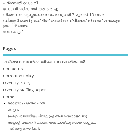
പദ്മാവതി ഡോ.വി.
ഡോ.വി.പദ്മാവതി അന്തരിച്ചു
നിയമസഭ പുസ്തകോത്സവം ജനുവരി 7 മുതല്‍ 13 വരെ
ഡിക്ഷ്ണറി ഓഫ് ഇംഗ്ലിഷ് ഫോര്‍ ദ സ്പീക്കേഴ്‌സ് ഓഫ് മലയാളം
ഉപോദ്ഘാതം
വേറാക്കൂറ്
Pages
‘മാര്‍ത്താണ്ഡവര്‍മ്മ’ യിലെ കഥാപാത്രങ്ങള്‍
Contact Us
Correction Policy
Diversity Policy
Diversity staffing Report
Home
ഒരായിരം പഴഞ്ചൊല്‍
ഒറ്റപ്പദം
കേരളപാണിനീയം പീഠിക (എ.ആര്‍.രാജരാജവര്‍മ)
തച്ചോളി ഒതേനൻ പൊന്നിയൻ പടയ്‌ക്കു പോയ പാട്ടുകഥ
പതിനെട്ടരക്കവികള്‍