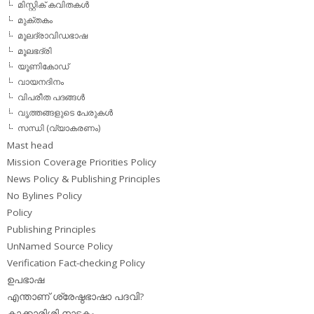
മിസ്റ്റിക് കവിതകള്‍
മുക്തകം
മൂലദ്രാവിഡഭാഷ
മൂലഭദ്രി
യൂണികോഡ്
വായനദിനം
വിപരീത പദങ്ങള്‍
വൃത്തങ്ങളുടെ പേരുകള്‍
സന്ധി (വ്യാകരണം)
Mast head
Mission Coverage Priorities Policy
News Policy & Publishing Principles
No Bylines Policy
Policy
Publishing Principles
UnNamed Source Policy
Verification Fact-checking Policy
ഉപഭാഷ
എന്താണ് ശ്രേഷ്ഠഭാഷാ പദവി?
കാക്കാരിശ്ശി നാടകം