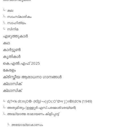
കല
സാംസ്‌കാരികം
സാഹിത്യം
സിനിമ
എഴുത്തുകാര്‍
കഥ
കാര്‍ട്ടൂണ്‍
കൃതികള്‍
കെ.എല്‍.എഫ് 2025
കേരളം
ക്രിസ്തീയ ആരാധനാ ഗാനങ്ങള്‍
ക്ലാസിക്‌
ക്ലാസിക്
d¡T¤¼ d¢m¡O®- (KßJ¡l¬«) jOc:O¹Ø¤r J¦n®Xd¢¾ (1949)
അതുമിതും (ഉള്ളൂര്‍ എസ്.പരമേശ്വരയ്യര്‍)
അദ്ധ്യാത്മ രാമായണം കിളിപ്പാട്ട്‌
അയോദ്ധ്യാകാണ്ഡം