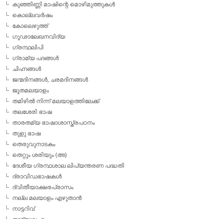
കുഞ്ഞിണ്ണി മാഷിന്റെ മൊഴിമുത്തുകള്‍
കൊല്ലവര്‍ഷം
കോലെഴുത്ത്
ഗൂഢാലേഖനവിദ്യ
ഗ്രന്ഥലിപി
ഗ്രാമ്യ പദങ്ങള്‍
ചിഹ്നങ്ങള്‍
ജന്മദിനങ്ങള്‍, ചരമദിനങ്ങള്‍
ജൂതമലയാളം
തമിഴില്‍ നിന്ന് മലയാളത്തിലേക്ക്
തലശേരി ഭാഷ
താരതമ്യ ഭാഷാശാസ്ത്രപഠനം
തുളു ഭാഷ
തെരുവുനാടകം
തെറ്റും ശരിയും (അ)
ദേശീയ ഗ്രന്ഥശാല ലിപ്യന്തരണ പദ്ധതി
ദ്രാവിഡഭാഷകള്‍
ദ്വിതീയാക്ഷരപ്രാസം
നല്ല മലയാളം എഴുതാന്‍
നാട്ടറിവ്