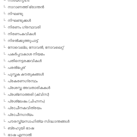
നാട്യഗൃഹം
നാറാണത്ത് ഭ്രാന്തന്‍
നിഘണ്ടു
നിഘണ്ടുക്കള്‍
നിരണം ഗ്രന്ഥവരി
നിരണംകവികള്‍
നിഴല്‍ക്കുത്തുപാട്ട്
നോവെല്ല, നോവല്‍, നോവലെറ്റ്
പകര്‍പ്പവകാശ നിയമം
പതിനെട്ടരക്കവികള്‍
പരല്‍പ്പേര്
പുസ്തക കൗതുകങ്ങള്‍
പ്രകരണഗ്രന്ഥം
പ്രശസ്ത അവതാരികകള്‍
പ്രശ്‌നോത്തരി (ക്വിസ്)
പ്രശ്ലേഷം (ചിഹ്നനം)
പ്രാചീനകവിത്രയം
പ്രാചീനഗദ്യം
പൗരസ്ത്യസാഹിത്യ സിദ്ധാന്തങ്ങള്‍
ബ്രഹൂയി ഭാഷ
ഭാഷ എന്നാല്‍