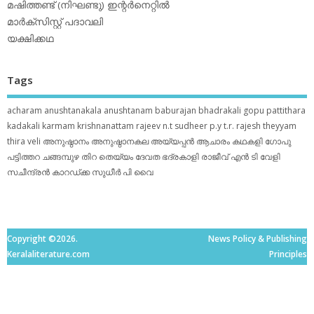
മഷിത്തണ്ട് (നിഘണ്ടു) ഇന്റര്‍നെറ്റില്‍
മാര്‍ക്‌സിസ്റ്റ് പദാവലി
യക്ഷിക്കഥ
Tags
acharam
anushtanakala
anushtanam
baburajan
bhadrakali
gopu pattithara
kadakali
karmam
krishnanattam
rajeev n.t
sudheer p.y
t.r. rajesh
theyyam
thira
veli
അനുഷ്ഠാനം
അനുഷ്ഠാനകല
അയ്യപ്പന്‍
ആചാരം
കഥകളി
ഗോപു
പട്ടിത്തറ
ചങ്ങമ്പുഴ
തിറ
തെയ്യം
ദേവത
ഭദ്രകാളി
രാജീവ് എൻ ടി
വേളി
സചീന്ദ്രന്‍ കാറഡ്ക്ക
സുധീര്‍ പി വൈ
Copyright ©2026.
News Policy & Publishing
Keralaliterature.com
Principles