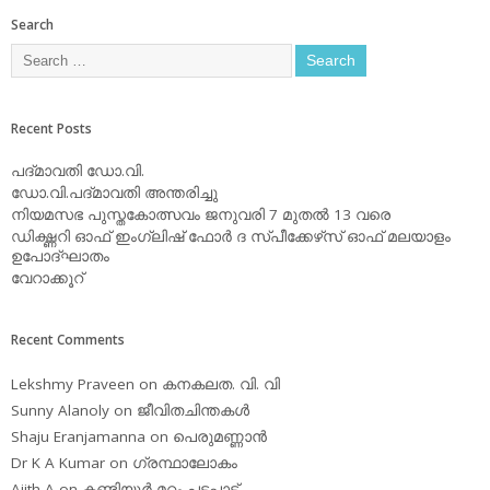
Search
Recent Posts
പദ്മാവതി ഡോ.വി.
ഡോ.വി.പദ്മാവതി അന്തരിച്ചു
നിയമസഭ പുസ്തകോത്സവം ജനുവരി 7 മുതല്‍ 13 വരെ
ഡിക്ഷ്ണറി ഓഫ് ഇംഗ്ലിഷ് ഫോര്‍ ദ സ്പീക്കേഴ്‌സ് ഓഫ് മലയാളം
ഉപോദ്ഘാതം
വേറാക്കൂറ്
Recent Comments
Lekshmy Praveen
on
കനകലത. വി. വി
Sunny Alanoly
on
ജീവിതചിന്തകള്‍
Shaju Eranjamanna
on
പെരുമണ്ണാന്‍
Dr K A Kumar
on
ഗ്രന്ഥാലോകം
Ajith A
on
കണ്ടിയൂര്‍ മറ്റം പടപ്പാട്ട്‌