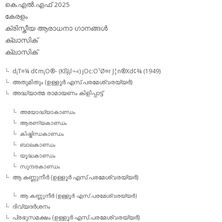
കെ.എല്‍.എഫ് 2025
കേരളം
ക്രിസ്തീയ ആരാധനാ ഗാനങ്ങള്‍
ക്ലാസിക്‌
ക്ലാസിക്
d¡T¤¼ d¢m¡O®- (KßJ¡l¬«) jOc:O¹Ø¤r J¦n®Xd¢¾ (1949)
അതുമിതും (ഉള്ളൂര്‍ എസ്.പരമേശ്വരയ്യര്‍)
അദ്ധ്യാത്മ രാമായണം കിളിപ്പാട്ട്‌
അയോദ്ധ്യാകാണ്ഡം
ആരണ്യകാണ്ഡം
കിഷ്കിന്ധകാണ്ഡം
ബാലകാണ്ഡം
യൂദ്ധകാണ്ഡം
സുന്ദരകാണ്ഡം
ആ കണ്ണുനീര്‍ (ഉള്ളൂര്‍ എസ്.പരമേശ്വരയ്യര്‍)
ആ കണ്ണുനീര്‍ (ഉള്ളൂര്‍ എസ്.പരമേശ്വരയ്യര്‍)
ദിവ്യദര്‍ശനം
പ്രഭുസമക്ഷം (ഉള്ളൂര്‍ എസ്.പരമേശ്വരയ്യര്‍)