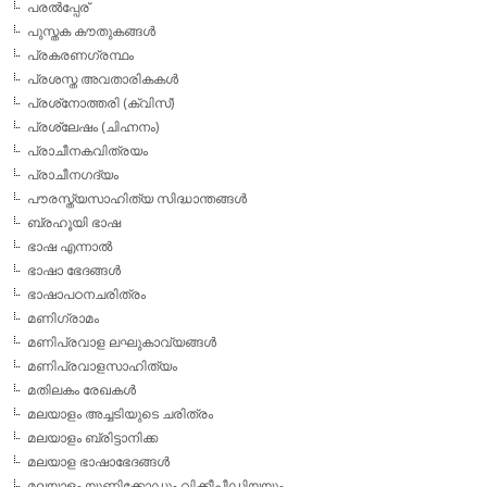
പരല്‍പ്പേര്
പുസ്തക കൗതുകങ്ങള്‍
പ്രകരണഗ്രന്ഥം
പ്രശസ്ത അവതാരികകള്‍
പ്രശ്‌നോത്തരി (ക്വിസ്)
പ്രശ്ലേഷം (ചിഹ്നനം)
പ്രാചീനകവിത്രയം
പ്രാചീനഗദ്യം
പൗരസ്ത്യസാഹിത്യ സിദ്ധാന്തങ്ങള്‍
ബ്രഹൂയി ഭാഷ
ഭാഷ എന്നാല്‍
ഭാഷാ ഭേദങ്ങള്‍
ഭാഷാപഠനചരിത്രം
മണിഗ്രാമം
മണിപ്രവാള ലഘുകാവ്യങ്ങള്‍
മണിപ്രവാളസാഹിത്യം
മതിലകം രേഖകള്‍
മലയാളം അച്ചടിയുടെ ചരിത്രം
മലയാളം ബ്രിട്ടാനിക്ക
മലയാള ഭാഷാഭേദങ്ങള്‍
മലയാളം യൂണിക്കോഡും വിക്കീപീഡിയയും