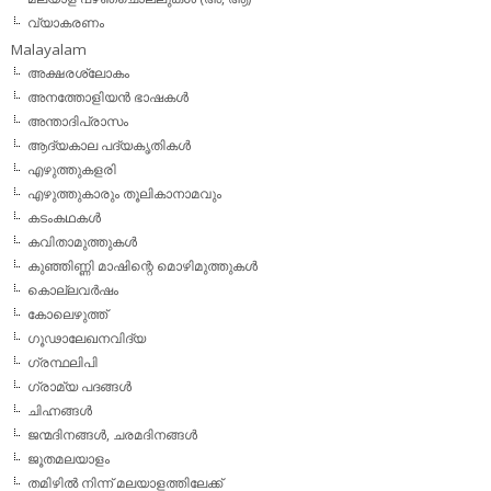
വ്യാകരണം
Malayalam
അക്ഷരശ്ലോകം
അനത്തോളിയന്‍ ഭാഷകള്‍
അന്താദിപ്രാസം
ആദ്യകാല പദ്യകൃതികള്‍
എഴുത്തുകളരി
എഴുത്തുകാരും തൂലികാനാമവും
കടംകഥകള്‍
കവിതാമുത്തുകള്‍
കുഞ്ഞിണ്ണി മാഷിന്റെ മൊഴിമുത്തുകള്‍
കൊല്ലവര്‍ഷം
കോലെഴുത്ത്
ഗൂഢാലേഖനവിദ്യ
ഗ്രന്ഥലിപി
ഗ്രാമ്യ പദങ്ങള്‍
ചിഹ്നങ്ങള്‍
ജന്മദിനങ്ങള്‍, ചരമദിനങ്ങള്‍
ജൂതമലയാളം
തമിഴില്‍ നിന്ന് മലയാളത്തിലേക്ക്