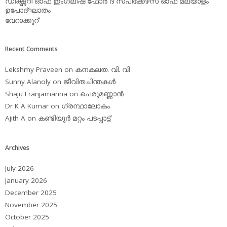
ഡിക്ഷ്ണറി ഓഫ് ഇംഗ്ലിഷ് ഫോര്‍ ദ സ്പീക്കേഴ്‌സ് ഓഫ് മലയാളം
ഉപോദ്ഘാതം
വേറാക്കൂറ്
Recent Comments
Lekshmy Praveen
on
കനകലത. വി. വി
Sunny Alanoly
on
ജീവിതചിന്തകള്‍
Shaju Eranjamanna
on
പെരുമണ്ണാന്‍
Dr K A Kumar
on
ഗ്രന്ഥാലോകം
Ajith A
on
കണ്ടിയൂര്‍ മറ്റം പടപ്പാട്ട്‌
Archives
July 2026
January 2026
December 2025
November 2025
October 2025