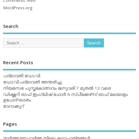
Comments feed
WordPress.org
Search
Recent Posts
പദ്മാവതി ഡോ.വി.
ഡോ.വി.പദ്മാവതി അന്തരിച്ചു
നിയമസഭ പുസ്തകോത്സവം ജനുവരി 7 മുതല്‍ 13 വരെ
ഡിക്ഷ്ണറി ഓഫ് ഇംഗ്ലിഷ് ഫോര്‍ ദ സ്പീക്കേഴ്‌സ് ഓഫ് മലയാളം
ഉപോദ്ഘാതം
വേറാക്കൂറ്
Pages
‘മാര്‍ത്താണ്ഡവര്‍മ്മ’ യിലെ കഥാപാത്രങ്ങള്‍