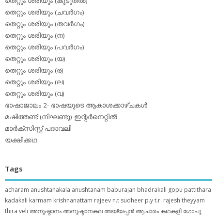
തെറ്റും ശരിയും (കൂടുതല്‍)
തെറ്റും ശരിയും (ചവര്‍ഗം)
തെറ്റും ശരിയും (തവര്‍ഗം)
തെറ്റും ശരിയും (ന)
തെറ്റും ശരിയും (പവര്‍ഗം)
തെറ്റും ശരിയും (യ)
തെറ്റും ശരിയും (ര)
തെറ്റും ശരിയും (ല)
തെറ്റും ശരിയും (വ)
ഭാഷാജാലം 2- ഭാഷയുടെ ആകാശക്കാഴ്ചകള്‍
മഷിത്തണ്ട് (നിഘണ്ടു) ഇന്റര്‍നെറ്റില്‍
മാര്‍ക്‌സിസ്റ്റ് പദാവലി
യക്ഷിക്കഥ
Tags
acharam
anushtanakala
anushtanam
baburajan
bhadrakali
gopu pattithara
kadakali
karmam
krishnanattam
rajeev n.t
sudheer p.y
t.r. rajesh
theyyam
thira
veli
അനുഷ്ഠാനം
അനുഷ്ഠാനകല
അയ്യപ്പന്‍
ആചാരം
കഥകളി
ഗോപു