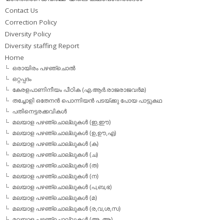
Contact Us
Correction Policy
Diversity Policy
Diversity staffing Report
Home
ഒരായിരം പഴഞ്ചൊല്‍
ഒറ്റപ്പദം
കേരളപാണിനീയം പീഠിക (എ.ആര്‍.രാജരാജവര്‍മ)
തച്ചോളി ഒതേനൻ പൊന്നിയൻ പടയ്‌ക്കു പോയ പാട്ടുകഥ
പതിനെട്ടരക്കവികള്‍
മലയാള പഴഞ്ചൊല്ലുകള്‍ (ഇ,ഈ)
മലയാള പഴഞ്ചൊല്ലുകള്‍ (ഉ,ഊ,എ)
മലയാള പഴഞ്ചൊല്ലുകള്‍ (ക)
മലയാള പഴഞ്ചൊല്ലുകള്‍ (ച)
മലയാള പഴഞ്ചൊല്ലുകള്‍ (ത)
മലയാള പഴഞ്ചൊല്ലുകള്‍ (ന)
മലയാള പഴഞ്ചൊല്ലുകള്‍ (പ,ബ,ഭ)
മലയാള പഴഞ്ചൊല്ലുകള്‍ (മ)
മലയാള പഴഞ്ചൊല്ലുകള്‍ (ര,വ,ശ,സ)
മലയാള പഴഞ്ചൊല്ലുകൾ (അ, ആ)