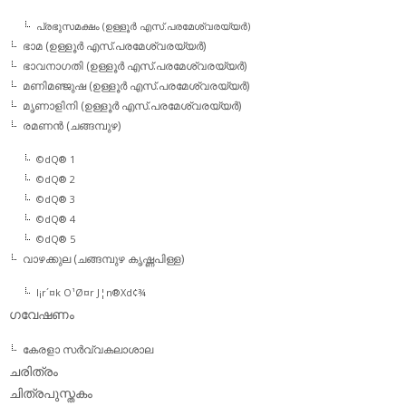
പ്രഭുസമക്ഷം (ഉള്ളൂര്‍ എസ്.പരമേശ്വരയ്യര്‍)
ഭാമ (ഉള്ളൂര്‍ എസ്.പരമേശ്വരയ്യര്‍)
ഭാവനാഗതി (ഉള്ളൂര്‍ എസ്.പരമേശ്വരയ്യര്‍)
മണിമഞ്ജുഷ (ഉള്ളൂര്‍ എസ്.പരമേശ്വരയ്യര്‍)
മൃണാളിനി (ഉള്ളൂര്‍ എസ്.പരമേശ്വരയ്യര്‍)
രമണന്‍ (ചങ്ങമ്പുഴ)
©dQ® 1
©dQ® 2
©dQ® 3
©dQ® 4
©dQ® 5
വാഴക്കുല (ചങ്ങമ്പുഴ കൃഷ്ണപിള്ള)
l¡r´¤k O¹Ø¤r J¦n®Xd¢¾
ഗവേഷണം
കേരളാ സര്‍വ്വകലാശാല
ചരിത്രം
ചിത്രപുസ്തകം