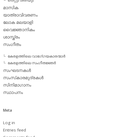
തെറ്റും ശരിയും
മാസിക
യാത്രാവിവരണം
ലോക മലയാളി
വൈജ്ഞാനികം
ശാസ്ത്രം
സംഗീതം
കേരളത്തിലെ വാഗേ്ഗയകാരന്മാര്‍
കേരളത്തിലെ സംഗീതജ്ഞര്‍
സംഘടനകള്‍
സംസ്‌കാരമുദ്രകള്‍
സിനിമാഗാനം
സ്ഥാപനം
Meta
Log in
Entries feed