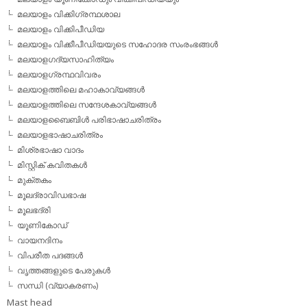
മലയാളം വിക്കിഗ്രന്ഥശാല
മലയാളം വിക്കിപീഡിയ
മലയാളം വിക്കീപീഡിയയുടെ സഹോദര സംരംഭങ്ങള്‍
മലയാളഗദ്യസാഹിത്യം
മലയാളഗ്രന്ഥവിവരം
മലയാളത്തിലെ മഹാകാവ്യങ്ങള്‍
മലയാളത്തിലെ സന്ദേശകാവ്യങ്ങള്‍
മലയാളബൈബിള്‍ പരിഭാഷാചരിത്രം
മലയാളഭാഷാചരിത്രം
മിശ്രഭാഷാ വാദം
മിസ്റ്റിക് കവിതകള്‍
മുക്തകം
മൂലദ്രാവിഡഭാഷ
മൂലഭദ്രി
യൂണികോഡ്
വായനദിനം
വിപരീത പദങ്ങള്‍
വൃത്തങ്ങളുടെ പേരുകള്‍
സന്ധി (വ്യാകരണം)
Mast head