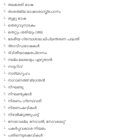
തലശേരി ഭാഷ
താരതമ്യ ഭാഷാശാസ്ത്രപഠനം
തുളു ഭാഷ
തെരുവുനാടകം
തെറ്റും ശരിയും (അ)
ദേശീയ ഗ്രന്ഥശാല ലിപ്യന്തരണ പദ്ധതി
ദ്രാവിഡഭാഷകള്‍
ദ്വിതീയാക്ഷരപ്രാസം
നല്ല മലയാളം എഴുതാന്‍
നാട്ടറിവ്
നാട്യഗൃഹം
നാറാണത്ത് ഭ്രാന്തന്‍
നിഘണ്ടു
നിഘണ്ടുക്കള്‍
നിരണം ഗ്രന്ഥവരി
നിരണംകവികള്‍
നിഴല്‍ക്കുത്തുപാട്ട്
നോവെല്ല, നോവല്‍, നോവലെറ്റ്
പകര്‍പ്പവകാശ നിയമം
പതിനെട്ടരക്കവികള്‍