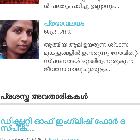
ൾ പലതും പഠിച്ചു ഉണ്ണാനും…
പ്രഭാവലയം
May 9, 2020
ആത്മീയ ആമി ഉയരുന്ന ശ്വാസ
മുകുളങ്ങളിൽ ഉണരുന്നു നോവിന്റെ
സ്പന്ദനങ്ങൾ ഒറ്റക്കിരുന്നുരുകുന്ന
ജീവനോ നാലുചുമരുള്ള…
പ്രശസ്ത അവതാരികകള്‍
ഡിക്ഷ്ണറി ഓഫ് ഇംഗ്ലിഷ് ഫോര്‍ ദ
സ്പീക്...
December 2, 2025
No Comment