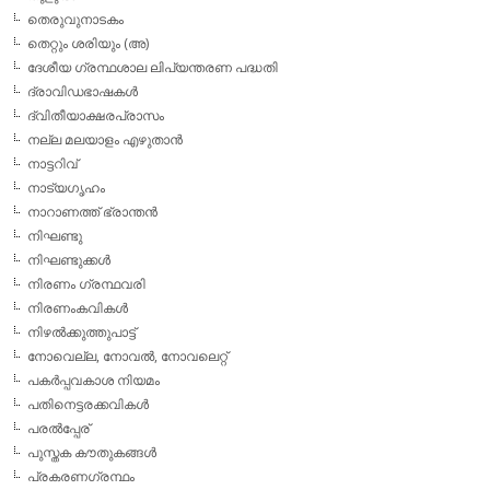
തെരുവുനാടകം
തെറ്റും ശരിയും (അ)
ദേശീയ ഗ്രന്ഥശാല ലിപ്യന്തരണ പദ്ധതി
ദ്രാവിഡഭാഷകള്‍
ദ്വിതീയാക്ഷരപ്രാസം
നല്ല മലയാളം എഴുതാന്‍
നാട്ടറിവ്
നാട്യഗൃഹം
നാറാണത്ത് ഭ്രാന്തന്‍
നിഘണ്ടു
നിഘണ്ടുക്കള്‍
നിരണം ഗ്രന്ഥവരി
നിരണംകവികള്‍
നിഴല്‍ക്കുത്തുപാട്ട്
നോവെല്ല, നോവല്‍, നോവലെറ്റ്
പകര്‍പ്പവകാശ നിയമം
പതിനെട്ടരക്കവികള്‍
പരല്‍പ്പേര്
പുസ്തക കൗതുകങ്ങള്‍
പ്രകരണഗ്രന്ഥം