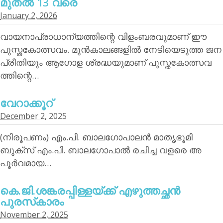
മുതല്‍ 13 വരെ
January 2, 2026
വായനാപ്രാധാന്യത്തിന്റെ വിളംബരവുമാണ് ഈ
പുസ്തകോത്സവം. മുന്‍കാലങ്ങളില്‍ നേടിയെടുത്ത ജന
പ്രീതിയും ആഗോള ശ്രദ്ധയുമാണ് പുസ്തകോത്സവ
ത്തിന്റെ…
വേറാക്കൂറ്
December 2, 2025
(നിരൂപണം) എം.പി. ബാലഗോപാലന്‍ മാതൃഭൂമി
ബുക്‌സ് എം.പി. ബാലഗോപാല്‍ രചിച്ച വളരെ അ
പൂര്‍വമായ…
കെ.ജി.ശങ്കരപ്പിള്ളയ്ക്ക് എഴുത്തച്ഛന്‍
പുരസ്‌കാരം
November 2, 2025