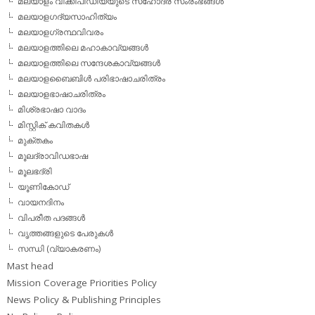
മലയാളം വിക്കീപീഡിയയുടെ സഹോദര സംരംഭങ്ങള്‍
മലയാളഗദ്യസാഹിത്യം
മലയാളഗ്രന്ഥവിവരം
മലയാളത്തിലെ മഹാകാവ്യങ്ങള്‍
മലയാളത്തിലെ സന്ദേശകാവ്യങ്ങള്‍
മലയാളബൈബിള്‍ പരിഭാഷാചരിത്രം
മലയാളഭാഷാചരിത്രം
മിശ്രഭാഷാ വാദം
മിസ്റ്റിക് കവിതകള്‍
മുക്തകം
മൂലദ്രാവിഡഭാഷ
മൂലഭദ്രി
യൂണികോഡ്
വായനദിനം
വിപരീത പദങ്ങള്‍
വൃത്തങ്ങളുടെ പേരുകള്‍
സന്ധി (വ്യാകരണം)
Mast head
Mission Coverage Priorities Policy
News Policy & Publishing Principles