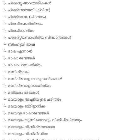
പ്രശസ്ത അവതാരികകള്‍
പ്രശ്‌നോത്തരി (ക്വിസ്)
പ്രശ്ലേഷം (ചിഹ്നനം)
പ്രാചീനകവിത്രയം
പ്രാചീനഗദ്യം
പൗരസ്ത്യസാഹിത്യ സിദ്ധാന്തങ്ങള്‍
ബ്രഹൂയി ഭാഷ
ഭാഷ എന്നാല്‍
ഭാഷാ ഭേദങ്ങള്‍
ഭാഷാപഠനചരിത്രം
മണിഗ്രാമം
മണിപ്രവാള ലഘുകാവ്യങ്ങള്‍
മണിപ്രവാളസാഹിത്യം
മതിലകം രേഖകള്‍
മലയാളം അച്ചടിയുടെ ചരിത്രം
മലയാളം ബ്രിട്ടാനിക്ക
മലയാള ഭാഷാഭേദങ്ങള്‍
മലയാളം യൂണിക്കോഡും വിക്കീപീഡിയയും
മലയാളം വിക്കിഗ്രന്ഥശാല
മലയാളം വിക്കിപീഡിയ