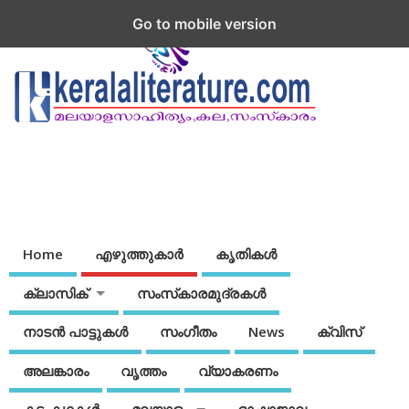
Go to mobile version
Home
എഴുത്തുകാര്‍
കൃതികൾ
ക്ലാസിക്
സംസ്‌കാരമുദ്രകള്‍
നാടന്‍ പാട്ടുകള്‍
സംഗീതം
News
ക്വിസ്
അലങ്കാരം
വൃത്തം
വ്യാകരണം