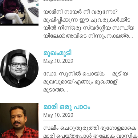
യാമിനി നായര്‍ നീ വരുന്നോ?
മുഷിപ്പിക്കുന്ന ഈ ചുവരുകൾക്കിട
യിൽ നിന്ന്ഒരു സ്വർഗ്ഗീയ സന്ധ്യ
യിലേക്ക്,അവിടെ നിന്നുംനക്ഷത്ര…
മുഖംമൂടി
May 10, 2020
ഡോ. സുനിൽ പൊയ്‌ക മൂടിയ
മുഖവുമായ് എങ്ങും മുഖങ്ങള്
മൂടാത്ത…
മാരി ഒരു പാഠം
May 10, 2020
സലീം ചെറുതുരുത്തി ഭൂഗോളമാകെ
മാരി പെയ്തപ്പോൾ ഭൂലോക വാസിക