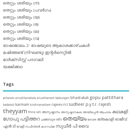
തെറ്റും ശരിയും (ന)
തെറ്റും ശരിയും (പവര്‍ഗം)
തെറ്റും ശരിയും (യ)
തെറ്റും ശരിയും (ര)
തെറ്റും ശരിയും (ല)
തെറ്റും ശരിയും (വ)
ഭാഷാജാലം 2- ഭാഷയുടെ ആകാശക്കാഴ്ചകള്‍
മഷിത്തണ്ട് (നിഘണ്ടു) ഇന്റര്‍നെറ്റില്‍
മാര്‍ക്‌സിസ്റ്റ് പദാവലി
യക്ഷിക്കഥ
Tags
gopu pattithara
bhadrakali
acharam
anushtanakala
anushtanam
baburajan
sudheer p.y
t.r. rajesh
karmam
rajeev n.t
kadakali
krishnanattam
theyyam
കഥകളി
thira
അനുഷ്ഠാനം
veli
അനുഷ്ഠാനകല
അയ്യപ്പന്‍
ആചാരം
തെയ്യം
ഗോപു പട്ടിത്തറ
ഭദ്രകാളി
രാജീവ്
ചങ്ങമ്പുഴ
തിറ
ദേവത
സുധീര്‍ പി വൈ
എൻ ടി
വേളി
സചീന്ദ്രന്‍ കാറഡ്ക്ക