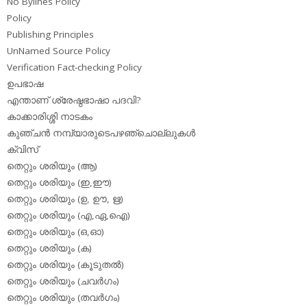
No Bylines Policy
Policy
Publishing Principles
UnNamed Source Policy
Verification Fact-checking Policy
ഉപഭാഷ
എന്താണ് ശ്രേഷ്ഠഭാഷാ പദവി?
കാക്കാരിശ്ശി നാടകം
കുഞ്ചന്‍ നമ്പ്യാരുടെപഴഞ്ചൊല്ലുകള്‍
ക്വിസ്
തെറ്റും ശരിയും (ആ)
തെറ്റും ശരിയും (ഇ,ഈ)
തെറ്റും ശരിയും (ഉ, ഊ, ഋ)
തെറ്റും ശരിയും (എ,ഏ,ഐ)
തെറ്റും ശരിയും (ഒ,ഓ)
തെറ്റും ശരിയും (ക)
തെറ്റും ശരിയും (കൂടുതല്‍)
തെറ്റും ശരിയും (ചവര്‍ഗം)
തെറ്റും ശരിയും (തവര്‍ഗം)