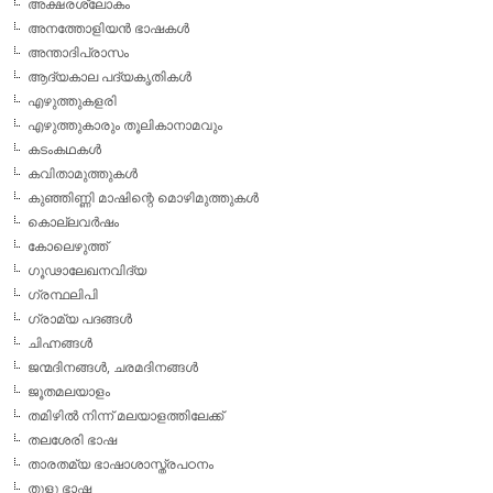
അക്ഷരശ്ലോകം
അനത്തോളിയന്‍ ഭാഷകള്‍
അന്താദിപ്രാസം
ആദ്യകാല പദ്യകൃതികള്‍
എഴുത്തുകളരി
എഴുത്തുകാരും തൂലികാനാമവും
കടംകഥകള്‍
കവിതാമുത്തുകള്‍
കുഞ്ഞിണ്ണി മാഷിന്റെ മൊഴിമുത്തുകള്‍
കൊല്ലവര്‍ഷം
കോലെഴുത്ത്
ഗൂഢാലേഖനവിദ്യ
ഗ്രന്ഥലിപി
ഗ്രാമ്യ പദങ്ങള്‍
ചിഹ്നങ്ങള്‍
ജന്മദിനങ്ങള്‍, ചരമദിനങ്ങള്‍
ജൂതമലയാളം
തമിഴില്‍ നിന്ന് മലയാളത്തിലേക്ക്
തലശേരി ഭാഷ
താരതമ്യ ഭാഷാശാസ്ത്രപഠനം
തുളു ഭാഷ