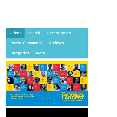
Videos
Search
Recent Posts
Recent Comments
Archives
Categories
Meta