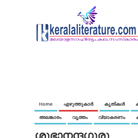
Home
എഴുത്തുകാര്‍
കൃതികൾ
അലങ്കാരം
വൃത്തം
വ്യാകരണം
ശുഭാനന്ദഗുരു