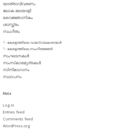
യാത്രാവിവരണം
ലോക മലയാളി
വൈജ്ഞാനികം
ശാസ്ത്രം
സംഗീതം
കേരളത്തിലെ വാഗേ്ഗയകാരന്മാര്‍
കേരളത്തിലെ സംഗീതജ്ഞര്‍
സംഘടനകള്‍
സംസ്‌കാരമുദ്രകള്‍
സിനിമാഗാനം
സ്ഥാപനം
Meta
Log in
Entries feed
Comments feed
WordPress.org