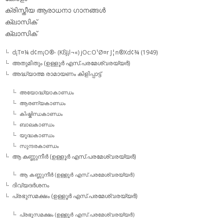
ക്രിസ്തീയ ആരാധനാ ഗാനങ്ങള്‍
ക്ലാസിക്‌
ക്ലാസിക്
d¡T¤¼ d¢m¡O®- (KßJ¡l¬«) jOc:O¹Ø¤r J¦n®Xd¢¾ (1949)
അതുമിതും (ഉള്ളൂര്‍ എസ്.പരമേശ്വരയ്യര്‍)
അദ്ധ്യാത്മ രാമായണം കിളിപ്പാട്ട്‌
അയോദ്ധ്യാകാണ്ഡം
ആരണ്യകാണ്ഡം
കിഷ്കിന്ധകാണ്ഡം
ബാലകാണ്ഡം
യൂദ്ധകാണ്ഡം
സുന്ദരകാണ്ഡം
ആ കണ്ണുനീര്‍ (ഉള്ളൂര്‍ എസ്.പരമേശ്വരയ്യര്‍)
ആ കണ്ണുനീര്‍ (ഉള്ളൂര്‍ എസ്.പരമേശ്വരയ്യര്‍)
ദിവ്യദര്‍ശനം
പ്രഭുസമക്ഷം (ഉള്ളൂര്‍ എസ്.പരമേശ്വരയ്യര്‍)
പ്രഭുസമക്ഷം (ഉള്ളൂര്‍ എസ്.പരമേശ്വരയ്യര്‍)