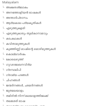
Malayalam
അക്ഷരശ്ലോകം
അനത്തോളിയന്‍ ഭാഷകള്‍
അന്താദിപ്രാസം
ആദ്യകാല പദ്യകൃതികള്‍
എഴുത്തുകളരി
എഴുത്തുകാരും തൂലികാനാമവും
കടംകഥകള്‍
കവിതാമുത്തുകള്‍
കുഞ്ഞിണ്ണി മാഷിന്റെ മൊഴിമുത്തുകള്‍
കൊല്ലവര്‍ഷം
കോലെഴുത്ത്
ഗൂഢാലേഖനവിദ്യ
ഗ്രന്ഥലിപി
ഗ്രാമ്യ പദങ്ങള്‍
ചിഹ്നങ്ങള്‍
ജന്മദിനങ്ങള്‍, ചരമദിനങ്ങള്‍
ജൂതമലയാളം
തമിഴില്‍ നിന്ന് മലയാളത്തിലേക്ക്
തലശേരി ഭാഷ