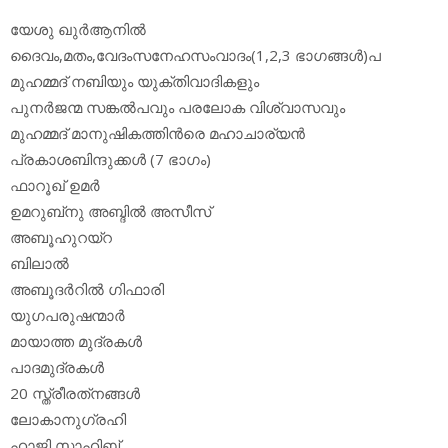
യേശു ഖുര്‍ആനില്‍
ദൈവം,മതം,വേദംസനേഹസംവാദം(1,2,3 ഭാഗങ്ങള്‍)പ
മുഹമ്മദ് നബിയും യുക്തിവാദികളും
പുനര്‍ജന്മ സങ്കല്‍പവും പരലോക വിശ്വാസവും
മുഹമ്മദ് മാനുഷികത്തിന്‍രെ മഹാചാര്യന്‍
പ്രകാശബിന്ദുക്കള്‍ (7 ഭാഗം)
ഫാറൂഖ് ഉമര്‍
ഉമറുബ്‌നു അബ്ദില്‍ അസീസ്
അബൂഹുറയ്‌റ
ബിലാല്‍
അബൂദര്‍റില്‍ ഗിഫാരി
യുഗപരുഷന്മാര്‍
മായാത്ത മുദ്രകള്‍
പാദമുദ്രകള്‍
20 സ്ത്രീരത്‌നങ്ങള്‍
ലോകാനുഗ്രഹി
ഹാജി സാഹിബ്