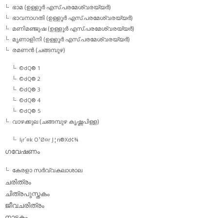
ഭാമ (ഉള്ളൂര്‍ എസ്.പരമേശ്വരയ്യര്‍)
ഭാവനാഗതി (ഉള്ളൂര്‍ എസ്.പരമേശ്വരയ്യര്‍)
മണിമഞ്ജുഷ (ഉള്ളൂര്‍ എസ്.പരമേശ്വരയ്യര്‍)
മൃണാളിനി (ഉള്ളൂര്‍ എസ്.പരമേശ്വരയ്യര്‍)
രമണന്‍ (ചങ്ങമ്പുഴ)
©dQ® 1
©dQ® 2
©dQ® 3
©dQ® 4
©dQ® 5
വാഴക്കുല (ചങ്ങമ്പുഴ കൃഷ്ണപിള്ള)
l¡r´¤k O¹Ø¤r J¦n®Xd¢¾
ഗവേഷണം
കേരളാ സര്‍വ്വകലാശാല
ചരിത്രം
ചിത്രപുസ്തകം
ജീവചരിത്രം
നാടകം