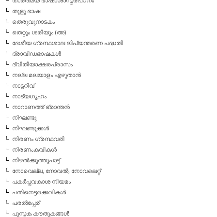
താരതമ്യ ഭാഷാശാസ്ത്രപഠനം
തുളു ഭാഷ
തെരുവുനാടകം
തെറ്റും ശരിയും (അ)
ദേശീയ ഗ്രന്ഥശാല ലിപ്യന്തരണ പദ്ധതി
ദ്രാവിഡഭാഷകള്‍
ദ്വിതീയാക്ഷരപ്രാസം
നല്ല മലയാളം എഴുതാന്‍
നാട്ടറിവ്
നാട്യഗൃഹം
നാറാണത്ത് ഭ്രാന്തന്‍
നിഘണ്ടു
നിഘണ്ടുക്കള്‍
നിരണം ഗ്രന്ഥവരി
നിരണംകവികള്‍
നിഴല്‍ക്കുത്തുപാട്ട്
നോവെല്ല, നോവല്‍, നോവലെറ്റ്
പകര്‍പ്പവകാശ നിയമം
പതിനെട്ടരക്കവികള്‍
പരല്‍പ്പേര്
പുസ്തക കൗതുകങ്ങള്‍