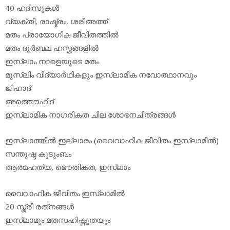
40 ഹദീസുകള്‍
വ്യക്തി, രാഷ്ട്രം, ശരീഅത്ത്
മതം പ്രായോഗിക ജീവിതത്തില്‍
മതം ദുര്‍ബല ഹസ്തങ്ങളില്‍
ഇസ്‌ലാം നാളെയുടെ മതം
മുസ്‌ലിം വിദ്യാര്‍ഥികളും ഇസ്‌ലാമിക നവോത്ഥാനവും
ജിഹാദ്
അത്തൌഹീദ്
ഇസ്‌ലാമിക നാഗരികത ചില ശോഭനചിത്രങ്ങള്‍
ഇസ്‌ലാത്തില്‍ ഇല്ലാരം (വൈവാഹിക ജീവിതം ഇസ്‌ലാമില്‍)
സന്തുഷ്ട കുടുംബം
ആത്മഹത്യ, ഭൌതികത, ഇസ്‌ലാം
വൈവാഹിക ജീവിതം ഇസ്‌ലാമില്‍
20 സ്ത്രീ രത്‌നങ്ങള്‍
ഇസ്‌ലാമും മതസഹിഷ്ണുതയും