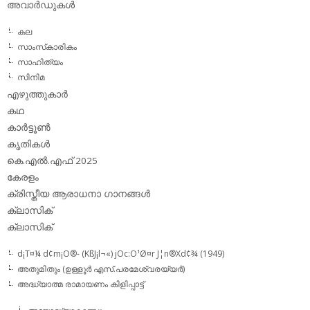
അവാര്‍ഡുകള്‍
കല
സാംസ്‌കാരികം
സാഹിത്യം
സിനിമ
എഴുത്തുകാര്‍
കഥ
കാര്‍ട്ടൂണ്‍
കൃതികള്‍
കെ.എല്‍.എഫ് 2025
കേരളം
ക്രിസ്തീയ ആരാധനാ ഗാനങ്ങള്‍
ക്ലാസിക്‌
ക്ലാസിക്
d¡T¤¼ d¢m¡O®- (KßJ¡l¬«) jOc:O¹Ø¤r J¦n®Xd¢¾ (1949)
അതുമിതും (ഉള്ളൂര്‍ എസ്.പരമേശ്വരയ്യര്‍)
അദ്ധ്യാത്മ രാമായണം കിളിപ്പാട്ട്‌