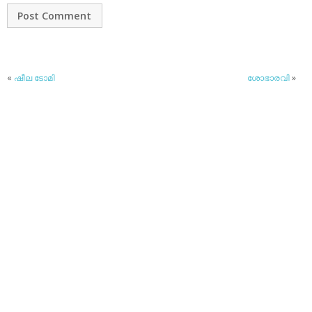
«
ഷീല ടോമി
ശോഭാരവി
»