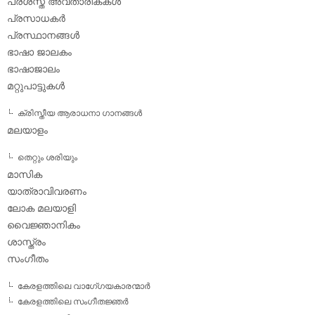
പ്രശസ്ത അവതാരികകള്‍
പ്രസാധകര്‍
പ്രസ്ഥാനങ്ങള്‍
ഭാഷാ ജാലകം
ഭാഷാജാലം
മറ്റുപാട്ടുകള്‍
ക്രിസ്തീയ ആരാധനാ ഗാനങ്ങള്‍
മലയാളം
തെറ്റും ശരിയും
മാസിക
യാത്രാവിവരണം
ലോക മലയാളി
വൈജ്ഞാനികം
ശാസ്ത്രം
സംഗീതം
കേരളത്തിലെ വാഗേ്ഗയകാരന്മാര്‍
കേരളത്തിലെ സംഗീതജ്ഞര്‍