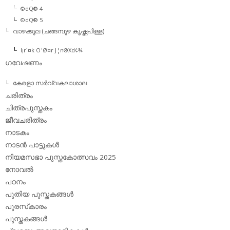
©dQ® 4
©dQ® 5
വാഴക്കുല (ചങ്ങമ്പുഴ കൃഷ്ണപിള്ള)
l¡r´¤k O¹Ø¤r J¦n®Xd¢¾
ഗവേഷണം
കേരളാ സര്‍വ്വകലാശാല
ചരിത്രം
ചിത്രപുസ്തകം
ജീവചരിത്രം
നാടകം
നാടന്‍ പാട്ടുകള്‍
നിയമസഭാ പുസ്തകോത്സവം 2025
നോവല്‍
പഠനം
പുതിയ പുസ്തകങ്ങള്‍
പുരസ്‌കാരം
പുസ്തകങ്ങള്‍