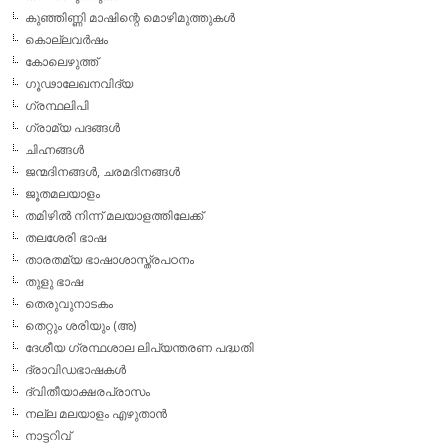
കുഞ്ഞിണ്ണി മാഷിന്റെ മൊഴിമുത്തുകള്‍
കൊല്ലവര്‍ഷം
കോലെഴുത്ത്
ഗൂഢാലേഖനവിദ്യ
ഗ്രന്ഥലിപി
ഗ്രാമ്യ പദങ്ങള്‍
ചിഹ്നങ്ങള്‍
ജന്മദിനങ്ങള്‍, ചരമദിനങ്ങള്‍
ജൂതമലയാളം
തമിഴില്‍ നിന്ന് മലയാളത്തിലേക്ക്
തലശേരി ഭാഷ
താരതമ്യ ഭാഷാശാസ്ത്രപഠനം
തുളു ഭാഷ
തെരുവുനാടകം
തെറ്റും ശരിയും (അ)
ദേശീയ ഗ്രന്ഥശാല ലിപ്യന്തരണ പദ്ധതി
ദ്രാവിഡഭാഷകള്‍
ദ്വിതീയാക്ഷരപ്രാസം
നല്ല മലയാളം എഴുതാന്‍
നാട്ടറിവ്