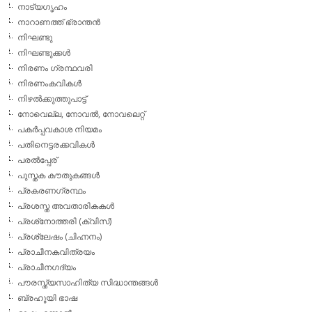
നാട്യഗൃഹം
നാറാണത്ത് ഭ്രാന്തന്‍
നിഘണ്ടു
നിഘണ്ടുക്കള്‍
നിരണം ഗ്രന്ഥവരി
നിരണംകവികള്‍
നിഴല്‍ക്കുത്തുപാട്ട്
നോവെല്ല, നോവല്‍, നോവലെറ്റ്
പകര്‍പ്പവകാശ നിയമം
പതിനെട്ടരക്കവികള്‍
പരല്‍പ്പേര്
പുസ്തക കൗതുകങ്ങള്‍
പ്രകരണഗ്രന്ഥം
പ്രശസ്ത അവതാരികകള്‍
പ്രശ്‌നോത്തരി (ക്വിസ്)
പ്രശ്ലേഷം (ചിഹ്നനം)
പ്രാചീനകവിത്രയം
പ്രാചീനഗദ്യം
പൗരസ്ത്യസാഹിത്യ സിദ്ധാന്തങ്ങള്‍
ബ്രഹൂയി ഭാഷ