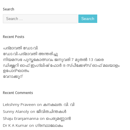
Search
Recent Posts
പദ്മാവതി ഡോ.വി.
ഡോ.വി.പദ്മാവതി അന്തരിച്ചു
നിയമസഭ പുസ്തകോത്സവം ജനുവരി 7 മുതല്‍ 13 വരെ
ഡിക്ഷ്ണറി ഓഫ് ഇംഗ്ലിഷ് ഫോര്‍ ദ സ്പീക്കേഴ്‌സ് ഓഫ് മലയാളം
ഉപോദ്ഘാതം
വേറാക്കൂറ്
Recent Comments
Lekshmy Praveen
on
കനകലത. വി. വി
Sunny Alanoly
on
ജീവിതചിന്തകള്‍
Shaju Eranjamanna
on
പെരുമണ്ണാന്‍
Dr K A Kumar
on
ഗ്രന്ഥാലോകം