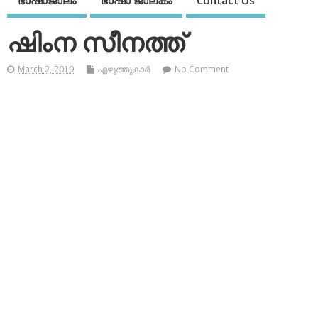
ഭാഷാജാലം
ഭാഷാ ജാലകം
Contact Us
ഷിംന സീനത്ത്
March 2, 2019
എഴുത്തുകാര്‍
No Comment