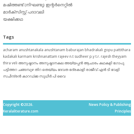
മഷിത്തണ്ട് (നിഘണ്ടു) ഇന്റര്‍നെറ്റില്‍
മാര്‍ക്‌സിസ്റ്റ് പദാവലി
യക്ഷിക്കഥ
Tags
acharam
anushtanakala
anushtanam
baburajan
bhadrakali
gopu pattithara
kadakali
karmam
krishnanattam
rajeev n.t
sudheer p.y
t.r. rajesh
theyyam
thira
veli
അനുഷ്ഠാനം
അനുഷ്ഠാനകല
അയ്യപ്പന്‍
ആചാരം
കഥകളി
ഗോപു
പട്ടിത്തറ
ചങ്ങമ്പുഴ
തിറ
തെയ്യം
ദേവത
ഭദ്രകാളി
രാജീവ് എൻ ടി
വേളി
സചീന്ദ്രന്‍ കാറഡ്ക്ക
സുധീര്‍ പി വൈ
Copyright ©2026.
News Policy & Publishing
Keralaliterature.com
Principles