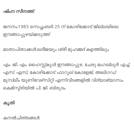
ഷിംന സീനത്ത്
ജനനം:1985 സെപ്തംബര്‍ 25 ന് കോഴിക്കോട് ജില്ലയിലെ
ഈങ്ങാപ്പുഴയ്ക്കടുത്ത്
മാതാപിതാക്കള്‍:ഖദീജയും ശ്രീ മുഹമ്മദ് കളത്തിലും
എം. ജി. എം. ഹൈസ്സ്‌കൂള്‍ ഈങ്ങാപ്പുഴ, ചേരു മംഗല്ലൂര്‍ എച്ച്.
എസ്. എസ്, കോഴിക്കോട് ഫാറൂഖ് കോളേജ്, അലിഗഡ്
മുസ്ലീം യൂണിവേഴ്‌സിറ്റി എന്നിവിടങ്ങളില്‍ വിദ്യാഭ്യാസം.
കെമിസ്ട്രിയില്‍ പി. ജി. ബിരുദം.
കൃതി
കനല്‍ചിത്രങ്ങള്‍