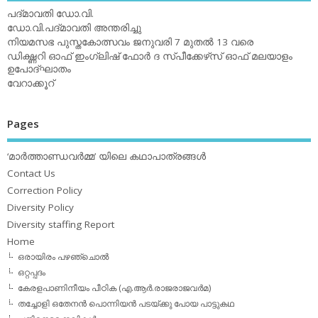
പദ്മാവതി ഡോ.വി.
ഡോ.വി.പദ്മാവതി അന്തരിച്ചു
നിയമസഭ പുസ്തകോത്സവം ജനുവരി 7 മുതല്‍ 13 വരെ
ഡിക്ഷ്ണറി ഓഫ് ഇംഗ്ലിഷ് ഫോര്‍ ദ സ്പീക്കേഴ്‌സ് ഓഫ് മലയാളം
ഉപോദ്ഘാതം
വേറാക്കൂറ്
Pages
‘മാര്‍ത്താണ്ഡവര്‍മ്മ’ യിലെ കഥാപാത്രങ്ങള്‍
Contact Us
Correction Policy
Diversity Policy
Diversity staffing Report
Home
ഒരായിരം പഴഞ്ചൊല്‍
ഒറ്റപ്പദം
കേരളപാണിനീയം പീഠിക (എ.ആര്‍.രാജരാജവര്‍മ)
തച്ചോളി ഒതേനൻ പൊന്നിയൻ പടയ്‌ക്കു പോയ പാട്ടുകഥ