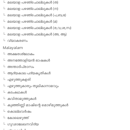
മലയാള പഴഞ്ചൊല്ലുകള്‍ (ത)
മലയാള പഴഞ്ചൊല്ലുകള്‍ (ന)
മലയാള പഴഞ്ചൊല്ലുകള്‍ (പ,ബ,ഭ)
മലയാള പഴഞ്ചൊല്ലുകള്‍ (മ)
മലയാള പഴഞ്ചൊല്ലുകള്‍ (ര,വ,ശ,സ)
മലയാള പഴഞ്ചൊല്ലുകൾ (അ, ആ)
വ്യാകരണം
Malayalam
അക്ഷരശ്ലോകം
അനത്തോളിയന്‍ ഭാഷകള്‍
അന്താദിപ്രാസം
ആദ്യകാല പദ്യകൃതികള്‍
എഴുത്തുകളരി
എഴുത്തുകാരും തൂലികാനാമവും
കടംകഥകള്‍
കവിതാമുത്തുകള്‍
കുഞ്ഞിണ്ണി മാഷിന്റെ മൊഴിമുത്തുകള്‍
കൊല്ലവര്‍ഷം
കോലെഴുത്ത്
ഗൂഢാലേഖനവിദ്യ