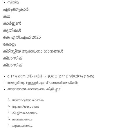
സിനിമ
എഴുത്തുകാര്‍
കഥ
കാര്‍ട്ടൂണ്‍
കൃതികള്‍
കെ.എല്‍.എഫ് 2025
കേരളം
ക്രിസ്തീയ ആരാധനാ ഗാനങ്ങള്‍
ക്ലാസിക്‌
ക്ലാസിക്
d¡T¤¼ d¢m¡O®- (KßJ¡l¬«) jOc:O¹Ø¤r J¦n®Xd¢¾ (1949)
അതുമിതും (ഉള്ളൂര്‍ എസ്.പരമേശ്വരയ്യര്‍)
അദ്ധ്യാത്മ രാമായണം കിളിപ്പാട്ട്‌
അയോദ്ധ്യാകാണ്ഡം
ആരണ്യകാണ്ഡം
കിഷ്കിന്ധകാണ്ഡം
ബാലകാണ്ഡം
യൂദ്ധകാണ്ഡം