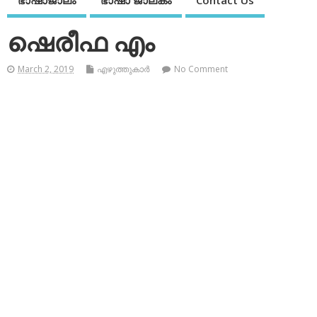
ഭാഷാജാലം
ഭാഷാ ജാലകം
Contact Us
ഷെരീഫ എം
March 2, 2019
എഴുത്തുകാര്‍
No Comment