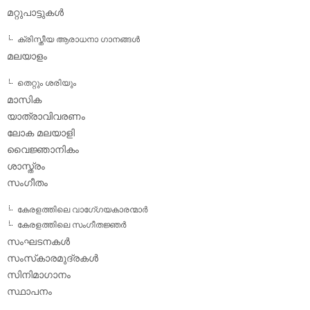
മറ്റുപാട്ടുകള്‍
ക്രിസ്തീയ ആരാധനാ ഗാനങ്ങള്‍
മലയാളം
തെറ്റും ശരിയും
മാസിക
യാത്രാവിവരണം
ലോക മലയാളി
വൈജ്ഞാനികം
ശാസ്ത്രം
സംഗീതം
കേരളത്തിലെ വാഗേ്ഗയകാരന്മാര്‍
കേരളത്തിലെ സംഗീതജ്ഞര്‍
സംഘടനകള്‍
സംസ്‌കാരമുദ്രകള്‍
സിനിമാഗാനം
സ്ഥാപനം