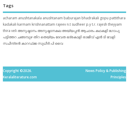
Tags
acharam
anushtanakala
anushtanam
baburajan
bhadrakali
gopu pattithara
kadakali
karmam
krishnanattam
rajeev n.t
sudheer p.y
t.r. rajesh
theyyam
thira
veli
അനുഷ്ഠാനം
അനുഷ്ഠാനകല
അയ്യപ്പന്‍
ആചാരം
കഥകളി
ഗോപു
പട്ടിത്തറ
ചങ്ങമ്പുഴ
തിറ
തെയ്യം
ദേവത
ഭദ്രകാളി
രാജീവ് എൻ ടി
വേളി
സചീന്ദ്രന്‍ കാറഡ്ക്ക
സുധീര്‍ പി വൈ
Copyright ©2026.
News Policy & Publishing
Keralaliterature.com
Principles