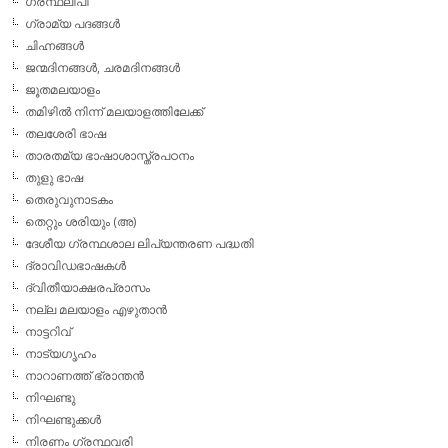
ഗ്രന്ഥലിപി
ഗ്രാമ്യ പദങ്ങള്‍
ചിഹ്നങ്ങള്‍
ജന്മദിനങ്ങള്‍, ചരമദിനങ്ങള്‍
ജൂതമലയാളം
തമിഴില്‍ നിന്ന് മലയാളത്തിലേക്ക്
തലശേരി ഭാഷ
താരതമ്യ ഭാഷാശാസ്ത്രപഠനം
തുളു ഭാഷ
തെരുവുനാടകം
തെറ്റും ശരിയും (അ)
ദേശീയ ഗ്രന്ഥശാല ലിപ്യന്തരണ പദ്ധതി
ദ്രാവിഡഭാഷകള്‍
ദ്വിതീയാക്ഷരപ്രാസം
നല്ല മലയാളം എഴുതാന്‍
നാട്ടറിവ്
നാട്യഗൃഹം
നാറാണത്ത് ഭ്രാന്തന്‍
നിഘണ്ടു
നിഘണ്ടുക്കള്‍
നിരണം ഗ്രന്ഥവരി