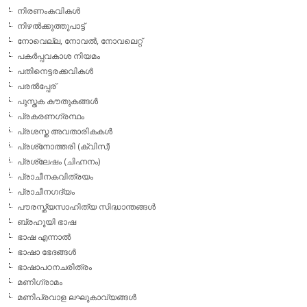
നിരണംകവികള്‍
നിഴല്‍ക്കുത്തുപാട്ട്
നോവെല്ല, നോവല്‍, നോവലെറ്റ്
പകര്‍പ്പവകാശ നിയമം
പതിനെട്ടരക്കവികള്‍
പരല്‍പ്പേര്
പുസ്തക കൗതുകങ്ങള്‍
പ്രകരണഗ്രന്ഥം
പ്രശസ്ത അവതാരികകള്‍
പ്രശ്‌നോത്തരി (ക്വിസ്)
പ്രശ്ലേഷം (ചിഹ്നനം)
പ്രാചീനകവിത്രയം
പ്രാചീനഗദ്യം
പൗരസ്ത്യസാഹിത്യ സിദ്ധാന്തങ്ങള്‍
ബ്രഹൂയി ഭാഷ
ഭാഷ എന്നാല്‍
ഭാഷാ ഭേദങ്ങള്‍
ഭാഷാപഠനചരിത്രം
മണിഗ്രാമം
മണിപ്രവാള ലഘുകാവ്യങ്ങള്‍