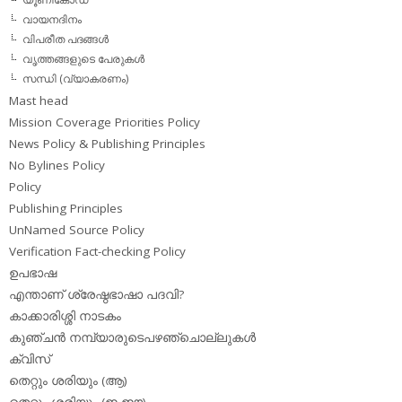
വായനദിനം
വിപരീത പദങ്ങള്‍
വൃത്തങ്ങളുടെ പേരുകള്‍
സന്ധി (വ്യാകരണം)
Mast head
Mission Coverage Priorities Policy
News Policy & Publishing Principles
No Bylines Policy
Policy
Publishing Principles
UnNamed Source Policy
Verification Fact-checking Policy
ഉപഭാഷ
എന്താണ് ശ്രേഷ്ഠഭാഷാ പദവി?
കാക്കാരിശ്ശി നാടകം
കുഞ്ചന്‍ നമ്പ്യാരുടെപഴഞ്ചൊല്ലുകള്‍
ക്വിസ്
തെറ്റും ശരിയും (ആ)
തെറ്റും ശരിയും (ഇ,ഈ)