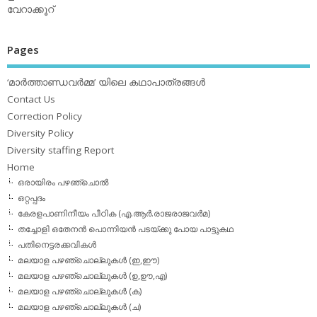
വേറാക്കൂറ്
Pages
‘മാര്‍ത്താണ്ഡവര്‍മ്മ’ യിലെ കഥാപാത്രങ്ങള്‍
Contact Us
Correction Policy
Diversity Policy
Diversity staffing Report
Home
ഒരായിരം പഴഞ്ചൊല്‍
ഒറ്റപ്പദം
കേരളപാണിനീയം പീഠിക (എ.ആര്‍.രാജരാജവര്‍മ)
തച്ചോളി ഒതേനൻ പൊന്നിയൻ പടയ്‌ക്കു പോയ പാട്ടുകഥ
പതിനെട്ടരക്കവികള്‍
മലയാള പഴഞ്ചൊല്ലുകള്‍ (ഇ,ഈ)
മലയാള പഴഞ്ചൊല്ലുകള്‍ (ഉ,ഊ,എ)
മലയാള പഴഞ്ചൊല്ലുകള്‍ (ക)
മലയാള പഴഞ്ചൊല്ലുകള്‍ (ച)