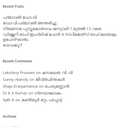
Recent Posts
പദ്മാവതി ഡോ.വി.
ഡോ.വി.പദ്മാവതി അന്തരിച്ചു
നിയമസഭ പുസ്തകോത്സവം ജനുവരി 7 മുതല്‍ 13 വരെ
ഡിക്ഷ്ണറി ഓഫ് ഇംഗ്ലിഷ് ഫോര്‍ ദ സ്പീക്കേഴ്‌സ് ഓഫ് മലയാളം
ഉപോദ്ഘാതം
വേറാക്കൂറ്
Recent Comments
Lekshmy Praveen
on
കനകലത. വി. വി
Sunny Alanoly
on
ജീവിതചിന്തകള്‍
Shaju Eranjamanna
on
പെരുമണ്ണാന്‍
Dr K A Kumar
on
ഗ്രന്ഥാലോകം
Ajith A
on
കണ്ടിയൂര്‍ മറ്റം പടപ്പാട്ട്‌
Archives