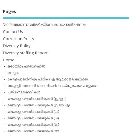
Pages
‘മാര്‍ത്താണ്ഡവര്‍മ്മ’ യിലെ കഥാപാത്രങ്ങള്‍
Contact Us
Correction Policy
Diversity Policy
Diversity staffing Report
Home
ഒരായിരം പഴഞ്ചൊല്‍
ഒറ്റപ്പദം
കേരളപാണിനീയം പീഠിക (എ.ആര്‍.രാജരാജവര്‍മ)
തച്ചോളി ഒതേനൻ പൊന്നിയൻ പടയ്‌ക്കു പോയ പാട്ടുകഥ
പതിനെട്ടരക്കവികള്‍
മലയാള പഴഞ്ചൊല്ലുകള്‍ (ഇ,ഈ)
മലയാള പഴഞ്ചൊല്ലുകള്‍ (ഉ,ഊ,എ)
മലയാള പഴഞ്ചൊല്ലുകള്‍ (ക)
മലയാള പഴഞ്ചൊല്ലുകള്‍ (ച)
മലയാള പഴഞ്ചൊല്ലുകള്‍ (ത)
മലയാള പഴഞ്ചൊല്ലുകള്‍ (ന)