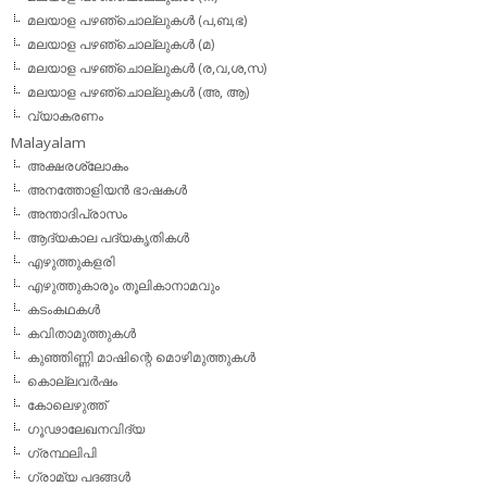
മലയാള പഴഞ്ചൊല്ലുകള്‍ (പ,ബ,ഭ)
മലയാള പഴഞ്ചൊല്ലുകള്‍ (മ)
മലയാള പഴഞ്ചൊല്ലുകള്‍ (ര,വ,ശ,സ)
മലയാള പഴഞ്ചൊല്ലുകൾ (അ, ആ)
വ്യാകരണം
Malayalam
അക്ഷരശ്ലോകം
അനത്തോളിയന്‍ ഭാഷകള്‍
അന്താദിപ്രാസം
ആദ്യകാല പദ്യകൃതികള്‍
എഴുത്തുകളരി
എഴുത്തുകാരും തൂലികാനാമവും
കടംകഥകള്‍
കവിതാമുത്തുകള്‍
കുഞ്ഞിണ്ണി മാഷിന്റെ മൊഴിമുത്തുകള്‍
കൊല്ലവര്‍ഷം
കോലെഴുത്ത്
ഗൂഢാലേഖനവിദ്യ
ഗ്രന്ഥലിപി
ഗ്രാമ്യ പദങ്ങള്‍