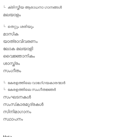
ക്രിസ്തീയ ആരാധനാ ഗാനങ്ങള്‍
മലയാളം
തെറ്റും ശരിയും
മാസിക
യാത്രാവിവരണം
ലോക മലയാളി
വൈജ്ഞാനികം
ശാസ്ത്രം
സംഗീതം
കേരളത്തിലെ വാഗേ്ഗയകാരന്മാര്‍
കേരളത്തിലെ സംഗീതജ്ഞര്‍
സംഘടനകള്‍
സംസ്‌കാരമുദ്രകള്‍
സിനിമാഗാനം
സ്ഥാപനം
Meta