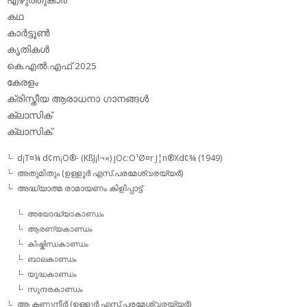
കഥ
കാര്‍ട്ടൂണ്‍
കൃതികള്‍
കെ.എല്‍.എഫ് 2025
കേരളം
ക്രിസ്തീയ ആരാധനാ ഗാനങ്ങള്‍
ക്ലാസിക്‌
ക്ലാസിക്
d¡T¤¼ d¢m¡O®- (KßJ¡l¬«) jOc:O¹Ø¤r J¦n®Xd¢¾ (1949)
അതുമിതും (ഉള്ളൂര്‍ എസ്.പരമേശ്വരയ്യര്‍)
അദ്ധ്യാത്മ രാമായണം കിളിപ്പാട്ട്‌
അയോദ്ധ്യാകാണ്ഡം
ആരണ്യകാണ്ഡം
കിഷ്കിന്ധകാണ്ഡം
ബാലകാണ്ഡം
യൂദ്ധകാണ്ഡം
സുന്ദരകാണ്ഡം
ആ കണ്ണുനീര്‍ (ഉള്ളൂര്‍ എസ്.പരമേശ്വരയ്യര്‍)