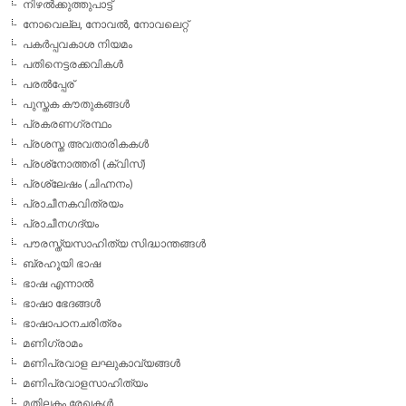
നിഴല്‍ക്കുത്തുപാട്ട്
നോവെല്ല, നോവല്‍, നോവലെറ്റ്
പകര്‍പ്പവകാശ നിയമം
പതിനെട്ടരക്കവികള്‍
പരല്‍പ്പേര്
പുസ്തക കൗതുകങ്ങള്‍
പ്രകരണഗ്രന്ഥം
പ്രശസ്ത അവതാരികകള്‍
പ്രശ്‌നോത്തരി (ക്വിസ്)
പ്രശ്ലേഷം (ചിഹ്നനം)
പ്രാചീനകവിത്രയം
പ്രാചീനഗദ്യം
പൗരസ്ത്യസാഹിത്യ സിദ്ധാന്തങ്ങള്‍
ബ്രഹൂയി ഭാഷ
ഭാഷ എന്നാല്‍
ഭാഷാ ഭേദങ്ങള്‍
ഭാഷാപഠനചരിത്രം
മണിഗ്രാമം
മണിപ്രവാള ലഘുകാവ്യങ്ങള്‍
മണിപ്രവാളസാഹിത്യം
മതിലകം രേഖകള്‍