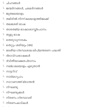
ചിഹ്നങ്ങള്‍
ജന്മദിനങ്ങള്‍, ചരമദിനങ്ങള്‍
ജൂതമലയാളം
തമിഴില്‍ നിന്ന് മലയാളത്തിലേക്ക്
തലശേരി ഭാഷ
താരതമ്യ ഭാഷാശാസ്ത്രപഠനം
തുളു ഭാഷ
തെരുവുനാടകം
തെറ്റും ശരിയും (അ)
ദേശീയ ഗ്രന്ഥശാല ലിപ്യന്തരണ പദ്ധതി
ദ്രാവിഡഭാഷകള്‍
ദ്വിതീയാക്ഷരപ്രാസം
നല്ല മലയാളം എഴുതാന്‍
നാട്ടറിവ്
നാട്യഗൃഹം
നാറാണത്ത് ഭ്രാന്തന്‍
നിഘണ്ടു
നിഘണ്ടുക്കള്‍
നിരണം ഗ്രന്ഥവരി
നിരണംകവികള്‍