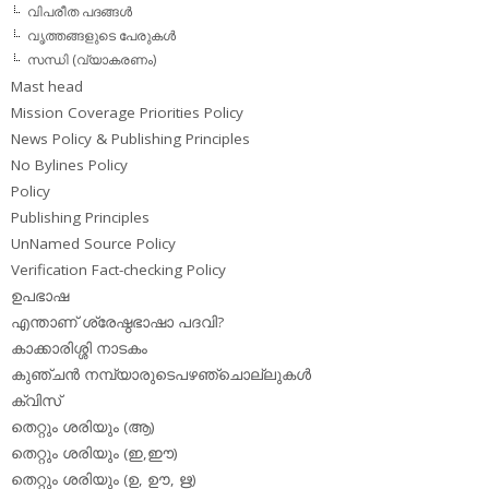
വിപരീത പദങ്ങള്‍
വൃത്തങ്ങളുടെ പേരുകള്‍
സന്ധി (വ്യാകരണം)
Mast head
Mission Coverage Priorities Policy
News Policy & Publishing Principles
No Bylines Policy
Policy
Publishing Principles
UnNamed Source Policy
Verification Fact-checking Policy
ഉപഭാഷ
എന്താണ് ശ്രേഷ്ഠഭാഷാ പദവി?
കാക്കാരിശ്ശി നാടകം
കുഞ്ചന്‍ നമ്പ്യാരുടെപഴഞ്ചൊല്ലുകള്‍
ക്വിസ്
തെറ്റും ശരിയും (ആ)
തെറ്റും ശരിയും (ഇ,ഈ)
തെറ്റും ശരിയും (ഉ, ഊ, ഋ)