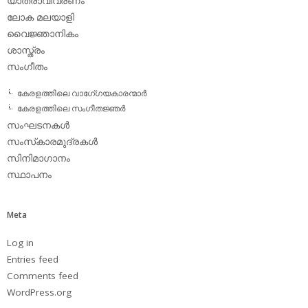
യാത്രാവിവരണം
ലോക മലയാളി
വൈജ്ഞാനികം
ശാസ്ത്രം
സംഗീതം
കേരളത്തിലെ വാഗേ്ഗയകാരന്മാര്‍
കേരളത്തിലെ സംഗീതജ്ഞര്‍
സംഘടനകള്‍
സംസ്‌കാരമുദ്രകള്‍
സിനിമാഗാനം
സ്ഥാപനം
Meta
Log in
Entries feed
Comments feed
WordPress.org