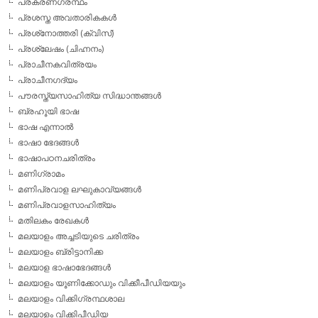
പ്രകരണഗ്രന്ഥം
പ്രശസ്ത അവതാരികകള്‍
പ്രശ്‌നോത്തരി (ക്വിസ്)
പ്രശ്ലേഷം (ചിഹ്നനം)
പ്രാചീനകവിത്രയം
പ്രാചീനഗദ്യം
പൗരസ്ത്യസാഹിത്യ സിദ്ധാന്തങ്ങള്‍
ബ്രഹൂയി ഭാഷ
ഭാഷ എന്നാല്‍
ഭാഷാ ഭേദങ്ങള്‍
ഭാഷാപഠനചരിത്രം
മണിഗ്രാമം
മണിപ്രവാള ലഘുകാവ്യങ്ങള്‍
മണിപ്രവാളസാഹിത്യം
മതിലകം രേഖകള്‍
മലയാളം അച്ചടിയുടെ ചരിത്രം
മലയാളം ബ്രിട്ടാനിക്ക
മലയാള ഭാഷാഭേദങ്ങള്‍
മലയാളം യൂണിക്കോഡും വിക്കീപീഡിയയും
മലയാളം വിക്കിഗ്രന്ഥശാല
മലയാളം വിക്കിപീഡിയ