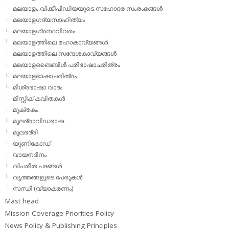
മലയാളം വിക്കീപീഡിയയുടെ സഹോദര സംരംഭങ്ങള്‍
മലയാളഗദ്യസാഹിത്യം
മലയാളഗ്രന്ഥവിവരം
മലയാളത്തിലെ മഹാകാവ്യങ്ങള്‍
മലയാളത്തിലെ സന്ദേശകാവ്യങ്ങള്‍
മലയാളബൈബിള്‍ പരിഭാഷാചരിത്രം
മലയാളഭാഷാചരിത്രം
മിശ്രഭാഷാ വാദം
മിസ്റ്റിക് കവിതകള്‍
മുക്തകം
മൂലദ്രാവിഡഭാഷ
മൂലഭദ്രി
യൂണികോഡ്
വായനദിനം
വിപരീത പദങ്ങള്‍
വൃത്തങ്ങളുടെ പേരുകള്‍
സന്ധി (വ്യാകരണം)
Mast head
Mission Coverage Priorities Policy
News Policy & Publishing Principles