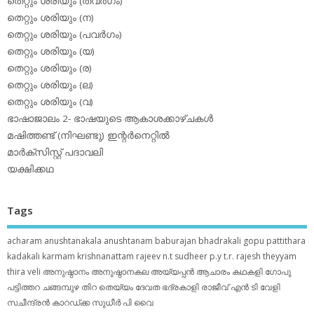
തെറ്റും ശരിയും (തവര്‍ഗം)
തെറ്റും ശരിയും (ന)
തെറ്റും ശരിയും (പവര്‍ഗം)
തെറ്റും ശരിയും (യ)
തെറ്റും ശരിയും (ര)
തെറ്റും ശരിയും (ല)
തെറ്റും ശരിയും (വ)
ഭാഷാജാലം 2- ഭാഷയുടെ ആകാശക്കാഴ്ചകള്‍
മഷിത്തണ്ട് (നിഘണ്ടു) ഇന്റര്‍നെറ്റില്‍
മാര്‍ക്‌സിസ്റ്റ് പദാവലി
യക്ഷിക്കഥ
Tags
acharam
anushtanakala
anushtanam
baburajan
bhadrakali
gopu pattithara
kadakali
karmam
krishnanattam
rajeev n.t
sudheer p.y
t.r. rajesh
theyyam
thira
veli
അനുഷ്ഠാനം
അനുഷ്ഠാനകല
അയ്യപ്പന്‍
ആചാരം
കഥകളി
ഗോപു
പട്ടിത്തറ
ചങ്ങമ്പുഴ
തിറ
തെയ്യം
ദേവത
ഭദ്രകാളി
രാജീവ് എൻ ടി
വേളി
സചീന്ദ്രന്‍ കാറഡ്ക്ക
സുധീര്‍ പി വൈ