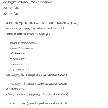
ക്രിസ്തീയ ആരാധനാ ഗാനങ്ങള്‍
ക്ലാസിക്‌
ക്ലാസിക്
d¡T¤¼ d¢m¡O®- (KßJ¡l¬«) jOc:O¹Ø¤r J¦n®Xd¢¾ (1949)
അതുമിതും (ഉള്ളൂര്‍ എസ്.പരമേശ്വരയ്യര്‍)
അദ്ധ്യാത്മ രാമായണം കിളിപ്പാട്ട്‌
അയോദ്ധ്യാകാണ്ഡം
ആരണ്യകാണ്ഡം
കിഷ്കിന്ധകാണ്ഡം
ബാലകാണ്ഡം
യൂദ്ധകാണ്ഡം
സുന്ദരകാണ്ഡം
ആ കണ്ണുനീര്‍ (ഉള്ളൂര്‍ എസ്.പരമേശ്വരയ്യര്‍)
ആ കണ്ണുനീര്‍ (ഉള്ളൂര്‍ എസ്.പരമേശ്വരയ്യര്‍)
ദിവ്യദര്‍ശനം
പ്രഭുസമക്ഷം (ഉള്ളൂര്‍ എസ്.പരമേശ്വരയ്യര്‍)
പ്രഭുസമക്ഷം (ഉള്ളൂര്‍ എസ്.പരമേശ്വരയ്യര്‍)