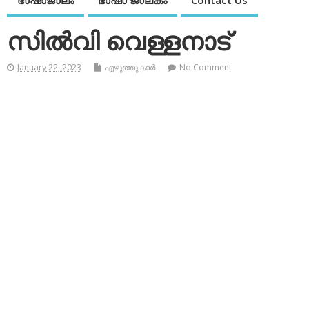
ഭാഷാജാലം
ഭാഷാ ജാലകം
Contact Us
സില്‍വി വെള്ളനാട്
January 22, 2023
എഴുത്തുകാര്‍
No Comment