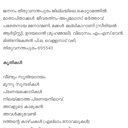
ജനനം തിരുവനന്തപുരം ജില്ലയിലെ കൊറ്റാമത്തില്‍.
മാതാപിതാക്കള്‍: ജീവരത്‌നം-അപ്പലോസ്. ഭര്‍ത്താവ്:
പരേതനായ മനോന്മണി. മക്കള്‍: മല്ലികാറാണി (സീരിയല്‍
ആര്‍ട്ടിസ്റ്റ്), ഉദയലാല്‍ (മുഹമ്മദലി). വിലാസം: എം.എസ്.ഭവന്‍,
മിത്രനികേതന്‍ പി.ഒ, വെള്ളനാട് വഴി,
തിരുവനന്തപുരം-695543
കൃതികള്‍
വീണ്ടും സൂര്യോദയം
മൂന്നു സുന്ദരികള്‍
പ്രണയക്കൊടികള്‍
നിലയ്ക്കാത്ത പ്രണയനിലാവ്
അവളുടെ കാമുകന്‍
അവള്‍ക്കുവേണ്ടി
ദത്തന്റെ കാഴ്ചകള്‍ (എല്ലാം നോവലുകള്‍)