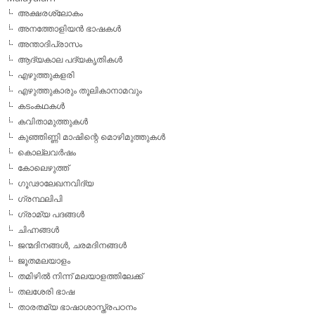
അക്ഷരശ്ലോകം
അനത്തോളിയന്‍ ഭാഷകള്‍
അന്താദിപ്രാസം
ആദ്യകാല പദ്യകൃതികള്‍
എഴുത്തുകളരി
എഴുത്തുകാരും തൂലികാനാമവും
കടംകഥകള്‍
കവിതാമുത്തുകള്‍
കുഞ്ഞിണ്ണി മാഷിന്റെ മൊഴിമുത്തുകള്‍
കൊല്ലവര്‍ഷം
കോലെഴുത്ത്
ഗൂഢാലേഖനവിദ്യ
ഗ്രന്ഥലിപി
ഗ്രാമ്യ പദങ്ങള്‍
ചിഹ്നങ്ങള്‍
ജന്മദിനങ്ങള്‍, ചരമദിനങ്ങള്‍
ജൂതമലയാളം
തമിഴില്‍ നിന്ന് മലയാളത്തിലേക്ക്
തലശേരി ഭാഷ
താരതമ്യ ഭാഷാശാസ്ത്രപഠനം