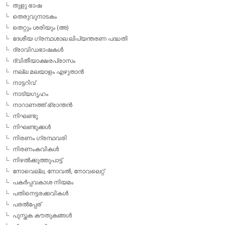
തുളു ഭാഷ
തെരുവുനാടകം
തെറ്റും ശരിയും (അ)
ദേശീയ ഗ്രന്ഥശാല ലിപ്യന്തരണ പദ്ധതി
ദ്രാവിഡഭാഷകള്‍
ദ്വിതീയാക്ഷരപ്രാസം
നല്ല മലയാളം എഴുതാന്‍
നാട്ടറിവ്
നാട്യഗൃഹം
നാറാണത്ത് ഭ്രാന്തന്‍
നിഘണ്ടു
നിഘണ്ടുക്കള്‍
നിരണം ഗ്രന്ഥവരി
നിരണംകവികള്‍
നിഴല്‍ക്കുത്തുപാട്ട്
നോവെല്ല, നോവല്‍, നോവലെറ്റ്
പകര്‍പ്പവകാശ നിയമം
പതിനെട്ടരക്കവികള്‍
പരല്‍പ്പേര്
പുസ്തക കൗതുകങ്ങള്‍