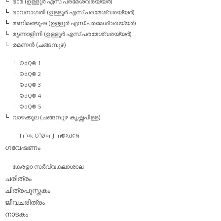
ഭാമ (ഉള്ളൂര്‍ എസ്.പരമേശ്വരയ്യര്‍)
ഭാവനാഗതി (ഉള്ളൂര്‍ എസ്.പരമേശ്വരയ്യര്‍)
മണിമഞ്ജുഷ (ഉള്ളൂര്‍ എസ്.പരമേശ്വരയ്യര്‍)
മൃണാളിനി (ഉള്ളൂര്‍ എസ്.പരമേശ്വരയ്യര്‍)
രമണന്‍ (ചങ്ങമ്പുഴ)
©dQ® 1
©dQ® 2
©dQ® 3
©dQ® 4
©dQ® 5
വാഴക്കുല (ചങ്ങമ്പുഴ കൃഷ്ണപിള്ള)
l¡r´¤k O¹Ø¤r J¦n®Xd¢¾
ഗവേഷണം
കേരളാ സര്‍വ്വകലാശാല
ചരിത്രം
ചിത്രപുസ്തകം
ജീവചരിത്രം
നാടകം