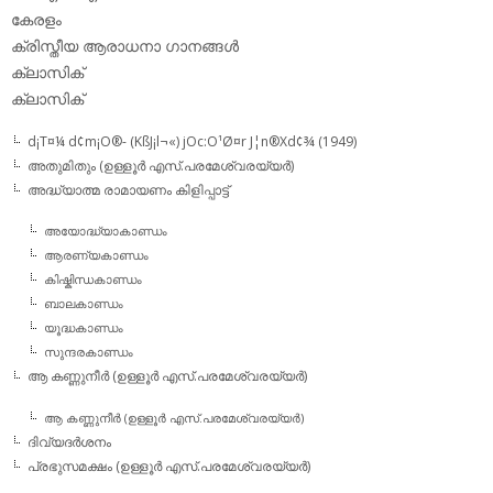
കേരളം
ക്രിസ്തീയ ആരാധനാ ഗാനങ്ങള്‍
ക്ലാസിക്‌
ക്ലാസിക്
d¡T¤¼ d¢m¡O®- (KßJ¡l¬«) jOc:O¹Ø¤r J¦n®Xd¢¾ (1949)
അതുമിതും (ഉള്ളൂര്‍ എസ്.പരമേശ്വരയ്യര്‍)
അദ്ധ്യാത്മ രാമായണം കിളിപ്പാട്ട്‌
അയോദ്ധ്യാകാണ്ഡം
ആരണ്യകാണ്ഡം
കിഷ്കിന്ധകാണ്ഡം
ബാലകാണ്ഡം
യൂദ്ധകാണ്ഡം
സുന്ദരകാണ്ഡം
ആ കണ്ണുനീര്‍ (ഉള്ളൂര്‍ എസ്.പരമേശ്വരയ്യര്‍)
ആ കണ്ണുനീര്‍ (ഉള്ളൂര്‍ എസ്.പരമേശ്വരയ്യര്‍)
ദിവ്യദര്‍ശനം
പ്രഭുസമക്ഷം (ഉള്ളൂര്‍ എസ്.പരമേശ്വരയ്യര്‍)