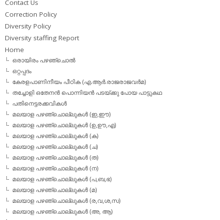
Contact Us
Correction Policy
Diversity Policy
Diversity staffing Report
Home
ഒരായിരം പഴഞ്ചൊല്‍
ഒറ്റപ്പദം
കേരളപാണിനീയം പീഠിക (എ.ആര്‍.രാജരാജവര്‍മ)
തച്ചോളി ഒതേനൻ പൊന്നിയൻ പടയ്‌ക്കു പോയ പാട്ടുകഥ
പതിനെട്ടരക്കവികള്‍
മലയാള പഴഞ്ചൊല്ലുകള്‍ (ഇ,ഈ)
മലയാള പഴഞ്ചൊല്ലുകള്‍ (ഉ,ഊ,എ)
മലയാള പഴഞ്ചൊല്ലുകള്‍ (ക)
മലയാള പഴഞ്ചൊല്ലുകള്‍ (ച)
മലയാള പഴഞ്ചൊല്ലുകള്‍ (ത)
മലയാള പഴഞ്ചൊല്ലുകള്‍ (ന)
മലയാള പഴഞ്ചൊല്ലുകള്‍ (പ,ബ,ഭ)
മലയാള പഴഞ്ചൊല്ലുകള്‍ (മ)
മലയാള പഴഞ്ചൊല്ലുകള്‍ (ര,വ,ശ,സ)
മലയാള പഴഞ്ചൊല്ലുകൾ (അ, ആ)