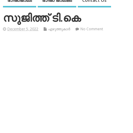
ഭാഷാജാലം
ഭാഷാ ജാലകം
Contact Us
സുജിത്ത് ടി.കെ
December 5, 2022
എഴുത്തുകാര്‍
No Comment