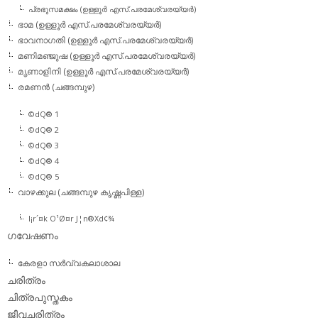
പ്രഭുസമക്ഷം (ഉള്ളൂര്‍ എസ്.പരമേശ്വരയ്യര്‍)
ഭാമ (ഉള്ളൂര്‍ എസ്.പരമേശ്വരയ്യര്‍)
ഭാവനാഗതി (ഉള്ളൂര്‍ എസ്.പരമേശ്വരയ്യര്‍)
മണിമഞ്ജുഷ (ഉള്ളൂര്‍ എസ്.പരമേശ്വരയ്യര്‍)
മൃണാളിനി (ഉള്ളൂര്‍ എസ്.പരമേശ്വരയ്യര്‍)
രമണന്‍ (ചങ്ങമ്പുഴ)
©dQ® 1
©dQ® 2
©dQ® 3
©dQ® 4
©dQ® 5
വാഴക്കുല (ചങ്ങമ്പുഴ കൃഷ്ണപിള്ള)
l¡r´¤k O¹Ø¤r J¦n®Xd¢¾
ഗവേഷണം
കേരളാ സര്‍വ്വകലാശാല
ചരിത്രം
ചിത്രപുസ്തകം
ജീവചരിത്രം