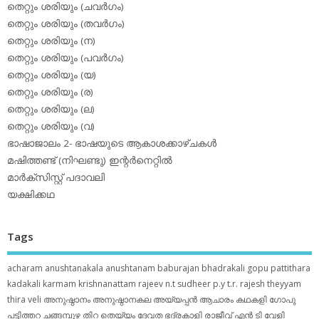
തെറ്റും ശരിയും (ചവര്‍ഗം)
തെറ്റും ശരിയും (തവര്‍ഗം)
തെറ്റും ശരിയും (ന)
തെറ്റും ശരിയും (പവര്‍ഗം)
തെറ്റും ശരിയും (യ)
തെറ്റും ശരിയും (ര)
തെറ്റും ശരിയും (ല)
തെറ്റും ശരിയും (വ)
ഭാഷാജാലം 2- ഭാഷയുടെ ആകാശക്കാഴ്ചകള്‍
മഷിത്തണ്ട് (നിഘണ്ടു) ഇന്റര്‍നെറ്റില്‍
മാര്‍ക്‌സിസ്റ്റ് പദാവലി
യക്ഷിക്കഥ
Tags
acharam
anushtanakala
anushtanam
baburajan
bhadrakali
gopu pattithara
kadakali
karmam
krishnanattam
rajeev n.t
sudheer p.y
t.r. rajesh
theyyam
thira
veli
അനുഷ്ഠാനം
അനുഷ്ഠാനകല
അയ്യപ്പന്‍
ആചാരം
കഥകളി
ഗോപു
പട്ടിത്തറ
ചങ്ങമ്പുഴ
തിറ
തെയ്യം
ദേവത
ഭദ്രകാളി
രാജീവ് എൻ ടി
വേളി