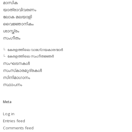
മാസിക
യാത്രാവിവരണം
ലോക മലയാളി
വൈജ്ഞാനികം
ശാസ്ത്രം
സംഗീതം
കേരളത്തിലെ വാഗേ്ഗയകാരന്മാര്‍
കേരളത്തിലെ സംഗീതജ്ഞര്‍
സംഘടനകള്‍
സംസ്‌കാരമുദ്രകള്‍
സിനിമാഗാനം
സ്ഥാപനം
Meta
Log in
Entries feed
Comments feed