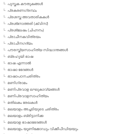
പുസ്തക കൗതുകങ്ങള്‍
പ്രകരണഗ്രന്ഥം
പ്രശസ്ത അവതാരികകള്‍
പ്രശ്‌നോത്തരി (ക്വിസ്)
പ്രശ്ലേഷം (ചിഹ്നനം)
പ്രാചീനകവിത്രയം
പ്രാചീനഗദ്യം
പൗരസ്ത്യസാഹിത്യ സിദ്ധാന്തങ്ങള്‍
ബ്രഹൂയി ഭാഷ
ഭാഷ എന്നാല്‍
ഭാഷാ ഭേദങ്ങള്‍
ഭാഷാപഠനചരിത്രം
മണിഗ്രാമം
മണിപ്രവാള ലഘുകാവ്യങ്ങള്‍
മണിപ്രവാളസാഹിത്യം
മതിലകം രേഖകള്‍
മലയാളം അച്ചടിയുടെ ചരിത്രം
മലയാളം ബ്രിട്ടാനിക്ക
മലയാള ഭാഷാഭേദങ്ങള്‍
മലയാളം യൂണിക്കോഡും വിക്കീപീഡിയയും