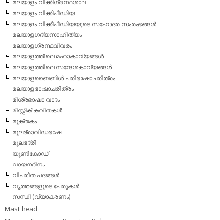
മലയാളം വിക്കിഗ്രന്ഥശാല
മലയാളം വിക്കിപീഡിയ
മലയാളം വിക്കീപീഡിയയുടെ സഹോദര സംരംഭങ്ങള്‍
മലയാളഗദ്യസാഹിത്യം
മലയാളഗ്രന്ഥവിവരം
മലയാളത്തിലെ മഹാകാവ്യങ്ങള്‍
മലയാളത്തിലെ സന്ദേശകാവ്യങ്ങള്‍
മലയാളബൈബിള്‍ പരിഭാഷാചരിത്രം
മലയാളഭാഷാചരിത്രം
മിശ്രഭാഷാ വാദം
മിസ്റ്റിക് കവിതകള്‍
മുക്തകം
മൂലദ്രാവിഡഭാഷ
മൂലഭദ്രി
യൂണികോഡ്
വായനദിനം
വിപരീത പദങ്ങള്‍
വൃത്തങ്ങളുടെ പേരുകള്‍
സന്ധി (വ്യാകരണം)
Mast head