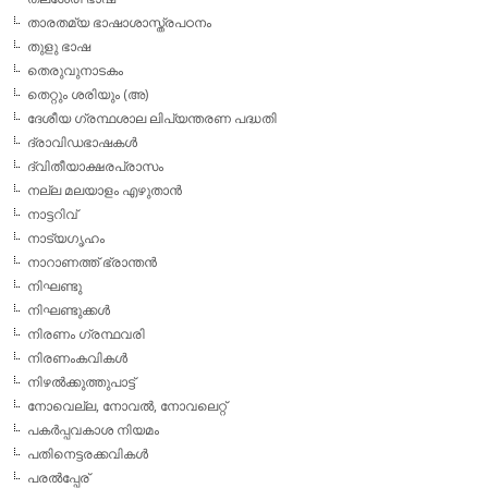
താരതമ്യ ഭാഷാശാസ്ത്രപഠനം
തുളു ഭാഷ
തെരുവുനാടകം
തെറ്റും ശരിയും (അ)
ദേശീയ ഗ്രന്ഥശാല ലിപ്യന്തരണ പദ്ധതി
ദ്രാവിഡഭാഷകള്‍
ദ്വിതീയാക്ഷരപ്രാസം
നല്ല മലയാളം എഴുതാന്‍
നാട്ടറിവ്
നാട്യഗൃഹം
നാറാണത്ത് ഭ്രാന്തന്‍
നിഘണ്ടു
നിഘണ്ടുക്കള്‍
നിരണം ഗ്രന്ഥവരി
നിരണംകവികള്‍
നിഴല്‍ക്കുത്തുപാട്ട്
നോവെല്ല, നോവല്‍, നോവലെറ്റ്
പകര്‍പ്പവകാശ നിയമം
പതിനെട്ടരക്കവികള്‍
പരല്‍പ്പേര്