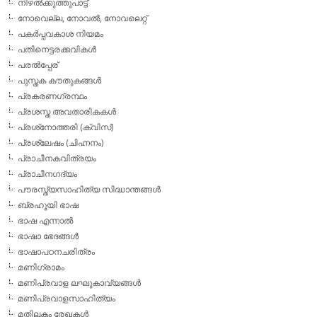
നിഴല്‍ക്കുത്തുപാട്ട്
നോവെല്ല, നോവല്‍, നോവലെറ്റ്
പകര്‍പ്പവകാശ നിയമം
പതിനെട്ടരക്കവികള്‍
പരല്‍പ്പേര്
പുസ്തക കൗതുകങ്ങള്‍
പ്രകരണഗ്രന്ഥം
പ്രശസ്ത അവതാരികകള്‍
പ്രശ്‌നോത്തരി (ക്വിസ്)
പ്രശ്ലേഷം (ചിഹ്നനം)
പ്രാചീനകവിത്രയം
പ്രാചീനഗദ്യം
പൗരസ്ത്യസാഹിത്യ സിദ്ധാന്തങ്ങള്‍
ബ്രഹൂയി ഭാഷ
ഭാഷ എന്നാല്‍
ഭാഷാ ഭേദങ്ങള്‍
ഭാഷാപഠനചരിത്രം
മണിഗ്രാമം
മണിപ്രവാള ലഘുകാവ്യങ്ങള്‍
മണിപ്രവാളസാഹിത്യം
മതിലകം രേഖകള്‍