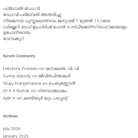
പദ്മാവതി ഡോ.വി.
ഡോ.വി.പദ്മാവതി അന്തരിച്ചു
നിയമസഭ പുസ്തകോത്സവം ജനുവരി 7 മുതല്‍ 13 വരെ
ഡിക്ഷ്ണറി ഓഫ് ഇംഗ്ലിഷ് ഫോര്‍ ദ സ്പീക്കേഴ്‌സ് ഓഫ് മലയാളം
ഉപോദ്ഘാതം
വേറാക്കൂറ്
Recent Comments
Lekshmy Praveen
on
കനകലത. വി. വി
Sunny Alanoly
on
ജീവിതചിന്തകള്‍
Shaju Eranjamanna
on
പെരുമണ്ണാന്‍
Dr K A Kumar
on
ഗ്രന്ഥാലോകം
Ajith A
on
കണ്ടിയൂര്‍ മറ്റം പടപ്പാട്ട്‌
Archives
July 2026
January 2026