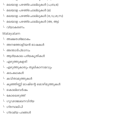
മലയാള പഴഞ്ചൊല്ലുകള്‍ (പ,ബ,ഭ)
മലയാള പഴഞ്ചൊല്ലുകള്‍ (മ)
മലയാള പഴഞ്ചൊല്ലുകള്‍ (ര,വ,ശ,സ)
മലയാള പഴഞ്ചൊല്ലുകൾ (അ, ആ)
വ്യാകരണം
Malayalam
അക്ഷരശ്ലോകം
അനത്തോളിയന്‍ ഭാഷകള്‍
അന്താദിപ്രാസം
ആദ്യകാല പദ്യകൃതികള്‍
എഴുത്തുകളരി
എഴുത്തുകാരും തൂലികാനാമവും
കടംകഥകള്‍
കവിതാമുത്തുകള്‍
കുഞ്ഞിണ്ണി മാഷിന്റെ മൊഴിമുത്തുകള്‍
കൊല്ലവര്‍ഷം
കോലെഴുത്ത്
ഗൂഢാലേഖനവിദ്യ
ഗ്രന്ഥലിപി
ഗ്രാമ്യ പദങ്ങള്‍