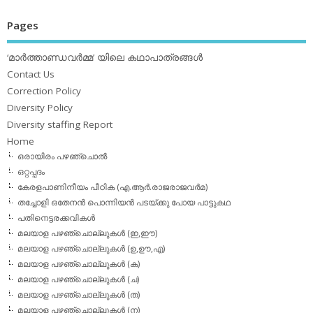
Pages
‘മാര്‍ത്താണ്ഡവര്‍മ്മ’ യിലെ കഥാപാത്രങ്ങള്‍
Contact Us
Correction Policy
Diversity Policy
Diversity staffing Report
Home
ഒരായിരം പഴഞ്ചൊല്‍
ഒറ്റപ്പദം
കേരളപാണിനീയം പീഠിക (എ.ആര്‍.രാജരാജവര്‍മ)
തച്ചോളി ഒതേനൻ പൊന്നിയൻ പടയ്‌ക്കു പോയ പാട്ടുകഥ
പതിനെട്ടരക്കവികള്‍
മലയാള പഴഞ്ചൊല്ലുകള്‍ (ഇ,ഈ)
മലയാള പഴഞ്ചൊല്ലുകള്‍ (ഉ,ഊ,എ)
മലയാള പഴഞ്ചൊല്ലുകള്‍ (ക)
മലയാള പഴഞ്ചൊല്ലുകള്‍ (ച)
മലയാള പഴഞ്ചൊല്ലുകള്‍ (ത)
മലയാള പഴഞ്ചൊല്ലുകള്‍ (ന)