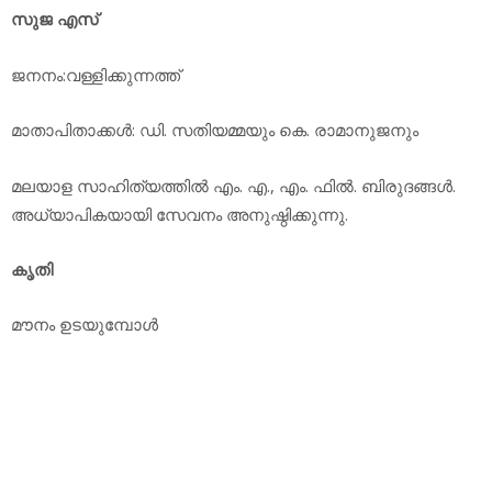
സുജ എസ്
ജനനം:വള്ളിക്കുന്നത്ത്
മാതാപിതാക്കള്‍: ഡി. സതിയമ്മയും കെ. രാമാനുജനും
മലയാള സാഹിത്യത്തില്‍ എം. എ., എം. ഫില്‍. ബിരുദങ്ങള്‍.
അധ്യാപികയായി സേവനം അനുഷ്ഠിക്കുന്നു.
കൃതി
മൗനം ഉടയുമ്പോള്‍