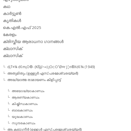
കഥ
കാര്‍ട്ടൂണ്‍
കൃതികള്‍
കെ.എല്‍.എഫ് 2025
കേരളം
ക്രിസ്തീയ ആരാധനാ ഗാനങ്ങള്‍
ക്ലാസിക്‌
ക്ലാസിക്
d¡T¤¼ d¢m¡O®- (KßJ¡l¬«) jOc:O¹Ø¤r J¦n®Xd¢¾ (1949)
അതുമിതും (ഉള്ളൂര്‍ എസ്.പരമേശ്വരയ്യര്‍)
അദ്ധ്യാത്മ രാമായണം കിളിപ്പാട്ട്‌
അയോദ്ധ്യാകാണ്ഡം
ആരണ്യകാണ്ഡം
കിഷ്കിന്ധകാണ്ഡം
ബാലകാണ്ഡം
യൂദ്ധകാണ്ഡം
സുന്ദരകാണ്ഡം
ആ കണ്ണുനീര്‍ (ഉള്ളൂര്‍ എസ്.പരമേശ്വരയ്യര്‍)