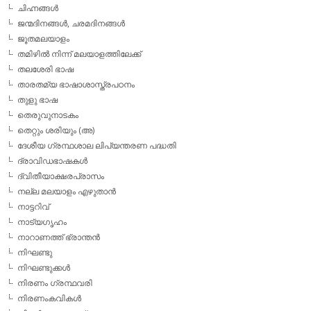
ചിഹ്നങ്ങള്‍
ജന്മദിനങ്ങള്‍, ചരമദിനങ്ങള്‍
ജൂതമലയാളം
തമിഴില്‍ നിന്ന് മലയാളത്തിലേക്ക്
തലശേരി ഭാഷ
താരതമ്യ ഭാഷാശാസ്ത്രപഠനം
തുളു ഭാഷ
തെരുവുനാടകം
തെറ്റും ശരിയും (അ)
ദേശീയ ഗ്രന്ഥശാല ലിപ്യന്തരണ പദ്ധതി
ദ്രാവിഡഭാഷകള്‍
ദ്വിതീയാക്ഷരപ്രാസം
നല്ല മലയാളം എഴുതാന്‍
നാട്ടറിവ്
നാട്യഗൃഹം
നാറാണത്ത് ഭ്രാന്തന്‍
നിഘണ്ടു
നിഘണ്ടുക്കള്‍
നിരണം ഗ്രന്ഥവരി
നിരണംകവികള്‍