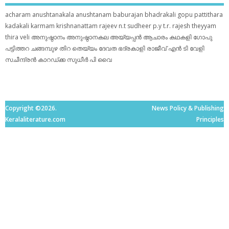
acharam
anushtanakala
anushtanam
baburajan
bhadrakali
gopu pattithara
kadakali
karmam
krishnanattam
rajeev n.t
sudheer p.y
t.r. rajesh
theyyam
thira
veli
അനുഷ്ഠാനം
അനുഷ്ഠാനകല
അയ്യപ്പന്‍
ആചാരം
കഥകളി
ഗോപു
പട്ടിത്തറ
ചങ്ങമ്പുഴ
തിറ
തെയ്യം
ദേവത
ഭദ്രകാളി
രാജീവ് എൻ ടി
വേളി
സചീന്ദ്രന്‍ കാറഡ്ക്ക
സുധീര്‍ പി വൈ
Copyright ©2026.
News Policy & Publishing
Keralaliterature.com
Principles