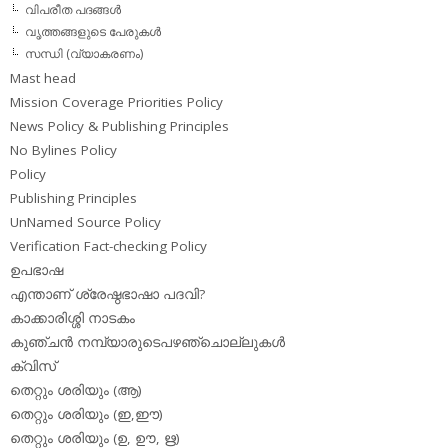
വിപരീത പദങ്ങള്‍
വൃത്തങ്ങളുടെ പേരുകള്‍
സന്ധി (വ്യാകരണം)
Mast head
Mission Coverage Priorities Policy
News Policy & Publishing Principles
No Bylines Policy
Policy
Publishing Principles
UnNamed Source Policy
Verification Fact-checking Policy
ഉപഭാഷ
എന്താണ് ശ്രേഷ്ഠഭാഷാ പദവി?
കാക്കാരിശ്ശി നാടകം
കുഞ്ചന്‍ നമ്പ്യാരുടെപഴഞ്ചൊല്ലുകള്‍
ക്വിസ്
തെറ്റും ശരിയും (ആ)
തെറ്റും ശരിയും (ഇ,ഈ)
തെറ്റും ശരിയും (ഉ, ഊ, ഋ)