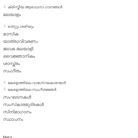
ക്രിസ്തീയ ആരാധനാ ഗാനങ്ങള്‍
മലയാളം
തെറ്റും ശരിയും
മാസിക
യാത്രാവിവരണം
ലോക മലയാളി
വൈജ്ഞാനികം
ശാസ്ത്രം
സംഗീതം
കേരളത്തിലെ വാഗേ്ഗയകാരന്മാര്‍
കേരളത്തിലെ സംഗീതജ്ഞര്‍
സംഘടനകള്‍
സംസ്‌കാരമുദ്രകള്‍
സിനിമാഗാനം
സ്ഥാപനം
Meta