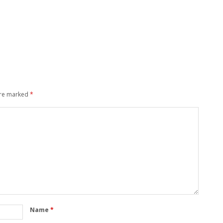
are marked
*
Name
*