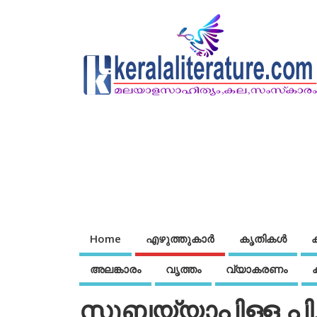
Home
എഴുത്തുകാര്‍
കൃതികൾ
അലങ്കാരം
വൃത്തം
വ്യാകരണം
സുബ്ബയ്യാപിള്ള പി.