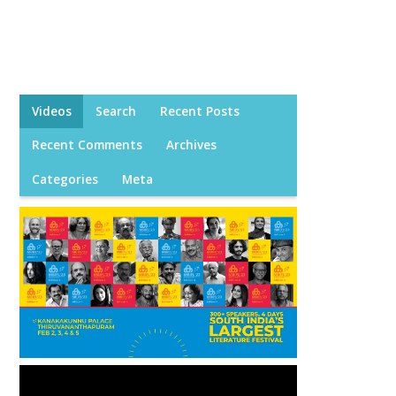
Videos
Search
Recent Posts
Recent Comments
Archives
Categories
Meta