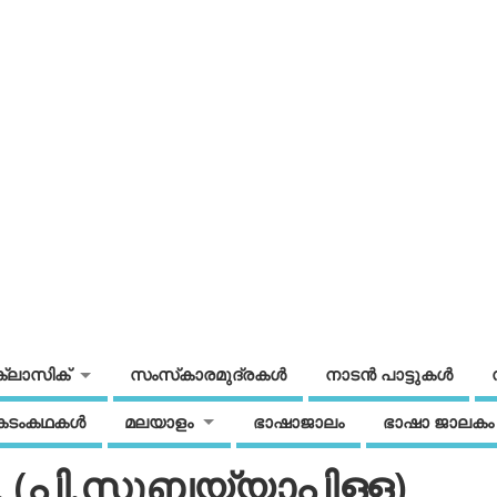
ക്ലാസിക്
സംസ്‌കാരമുദ്രകള്‍
നാടന്‍ പാട്ടുകള്‍
കടംകഥകള്‍
മലയാളം
ഭാഷാജാലം
ഭാഷാ ജാലകം
 (പി.സുബ്ബയ്യാപിള്ള)