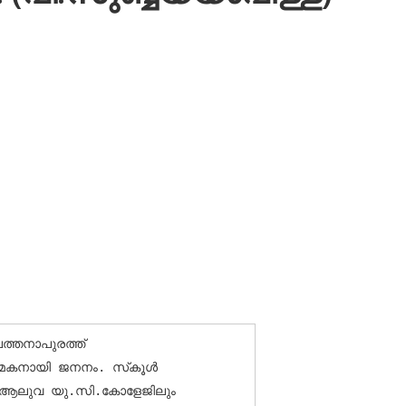
്തനാപുരത്ത് 
നായി ജനനം. സ്‌കൂള്‍ 
ള ആലുവ യു.സി.കോളേജിലും 