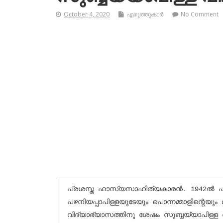
October 4, 2020
എഴുത്തുകാര്‍
No Comment
പ്രശസ്ത ഹാസ്യസാഹിത്യകാരന്‍. 1942ല്‍ പത
പഴനിയപ്പാപിള്ളയുടേയും പൊന്നമ്മാളിന്റെയും മക
വിദ്യാഭ്യാസത്തിനു ശേഷം സുബ്ബയ്യാപിള്