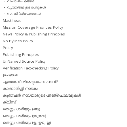
വിപരീത പദങ്ങള്‍
വൃത്തങ്ങളുടെ പേരുകള്‍
സന്ധി (വ്യാകരണം)
Mast head
Mission Coverage Priorities Policy
News Policy & Publishing Principles
No Bylines Policy
Policy
Publishing Principles
UnNamed Source Policy
Verification Fact-checking Policy
ഉപഭാഷ
എന്താണ് ശ്രേഷ്ഠഭാഷാ പദവി?
കാക്കാരിശ്ശി നാടകം
കുഞ്ചന്‍ നമ്പ്യാരുടെപഴഞ്ചൊല്ലുകള്‍
ക്വിസ്
തെറ്റും ശരിയും (ആ)
തെറ്റും ശരിയും (ഇ,ഈ)
തെറ്റും ശരിയും (ഉ, ഊ, ഋ)