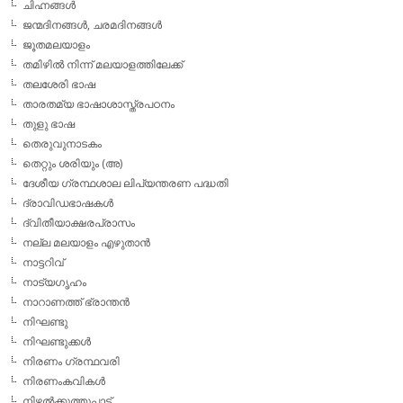
ചിഹ്നങ്ങള്‍
ജന്മദിനങ്ങള്‍, ചരമദിനങ്ങള്‍
ജൂതമലയാളം
തമിഴില്‍ നിന്ന് മലയാളത്തിലേക്ക്
തലശേരി ഭാഷ
താരതമ്യ ഭാഷാശാസ്ത്രപഠനം
തുളു ഭാഷ
തെരുവുനാടകം
തെറ്റും ശരിയും (അ)
ദേശീയ ഗ്രന്ഥശാല ലിപ്യന്തരണ പദ്ധതി
ദ്രാവിഡഭാഷകള്‍
ദ്വിതീയാക്ഷരപ്രാസം
നല്ല മലയാളം എഴുതാന്‍
നാട്ടറിവ്
നാട്യഗൃഹം
നാറാണത്ത് ഭ്രാന്തന്‍
നിഘണ്ടു
നിഘണ്ടുക്കള്‍
നിരണം ഗ്രന്ഥവരി
നിരണംകവികള്‍
നിഴല്‍ക്കുത്തുപാട്ട്