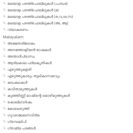
മലയാള പഴഞ്ചൊല്ലുകള്‍ (പ,ബ,ഭ)
മലയാള പഴഞ്ചൊല്ലുകള്‍ (മ)
മലയാള പഴഞ്ചൊല്ലുകള്‍ (ര,വ,ശ,സ)
മലയാള പഴഞ്ചൊല്ലുകൾ (അ, ആ)
വ്യാകരണം
Malayalam
അക്ഷരശ്ലോകം
അനത്തോളിയന്‍ ഭാഷകള്‍
അന്താദിപ്രാസം
ആദ്യകാല പദ്യകൃതികള്‍
എഴുത്തുകളരി
എഴുത്തുകാരും തൂലികാനാമവും
കടംകഥകള്‍
കവിതാമുത്തുകള്‍
കുഞ്ഞിണ്ണി മാഷിന്റെ മൊഴിമുത്തുകള്‍
കൊല്ലവര്‍ഷം
കോലെഴുത്ത്
ഗൂഢാലേഖനവിദ്യ
ഗ്രന്ഥലിപി
ഗ്രാമ്യ പദങ്ങള്‍