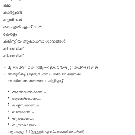
കഥ
കാര്‍ട്ടൂണ്‍
കൃതികള്‍
കെ.എല്‍.എഫ് 2025
കേരളം
ക്രിസ്തീയ ആരാധനാ ഗാനങ്ങള്‍
ക്ലാസിക്‌
ക്ലാസിക്
d¡T¤¼ d¢m¡O®- (KßJ¡l¬«) jOc:O¹Ø¤r J¦n®Xd¢¾ (1949)
അതുമിതും (ഉള്ളൂര്‍ എസ്.പരമേശ്വരയ്യര്‍)
അദ്ധ്യാത്മ രാമായണം കിളിപ്പാട്ട്‌
അയോദ്ധ്യാകാണ്ഡം
ആരണ്യകാണ്ഡം
കിഷ്കിന്ധകാണ്ഡം
ബാലകാണ്ഡം
യൂദ്ധകാണ്ഡം
സുന്ദരകാണ്ഡം
ആ കണ്ണുനീര്‍ (ഉള്ളൂര്‍ എസ്.പരമേശ്വരയ്യര്‍)