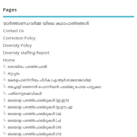
Pages
‘മാര്‍ത്താണ്ഡവര്‍മ്മ’ യിലെ കഥാപാത്രങ്ങള്‍
Contact Us
Correction Policy
Diversity Policy
Diversity staffing Report
Home
ഒരായിരം പഴഞ്ചൊല്‍
ഒറ്റപ്പദം
കേരളപാണിനീയം പീഠിക (എ.ആര്‍.രാജരാജവര്‍മ)
തച്ചോളി ഒതേനൻ പൊന്നിയൻ പടയ്‌ക്കു പോയ പാട്ടുകഥ
പതിനെട്ടരക്കവികള്‍
മലയാള പഴഞ്ചൊല്ലുകള്‍ (ഇ,ഈ)
മലയാള പഴഞ്ചൊല്ലുകള്‍ (ഉ,ഊ,എ)
മലയാള പഴഞ്ചൊല്ലുകള്‍ (ക)
മലയാള പഴഞ്ചൊല്ലുകള്‍ (ച)
മലയാള പഴഞ്ചൊല്ലുകള്‍ (ത)
മലയാള പഴഞ്ചൊല്ലുകള്‍ (ന)