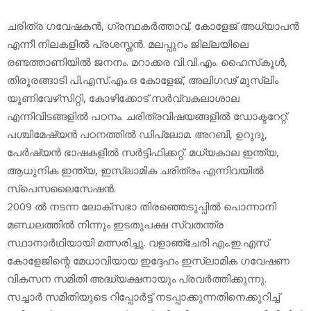
ചരിത്ര ഗവേഷകന്‍, ഗ്രന്ഥകര്‍ത്താവ്, കോളേജ് അധ്യാപന്‍
എന്നീ നിലകളില്‍ പ്രശസ്തന്‍. മലപ്പുറം ജില്ലയിലെ
രണ്ടത്താണിയില്‍ ജനനം. മറാക്കര വി.വി.എം. ഹൈസ്‌കൂള്‍,
തിരൂരങ്ങാടി പി.എസ്.എം.ഒ കോളേജ്, അലിഗഢ് മുസ്‌ലിം
യൂണിവേഴ്‌സിറ്റി, കോഴിക്കോട് സര്‍വ്വകലാശാല
എന്നിവിടങ്ങളില്‍ പഠനം. ചരിത്രവിഷയങ്ങളില്‍ ഡോക്ടറേറ്റ്.
പശ്ചിമേഷ്യന്‍ പഠനത്തില്‍ ഡിപ്ലോമ. അറബി, ഉറുദു,
പേര്‍ഷ്യന്‍ ഭാഷകളില്‍ സര്‍ട്ടിഫിക്കറ്റ്. മധ്യകാല ഇന്ത്യ,
ആധുനിക ഇന്ത്യ, ഇസ്‌ലാമിക ചരിത്രം എന്നിവയില്‍
സ്‌പെസലൈസേഷന്‍.
2009 ല്‍ നടന്ന ലോക്‌സഭാ തിരഞ്ഞെടുപ്പില്‍ പൊന്നാനി
മണ്ഡലത്തില്‍ നിന്നും ഇടതുപക്ഷ സ്വതന്ത്ര
സ്ഥാനാര്‍ഥിയായി മത്സരിച്ചു. വളാഞ്ചേരി എം.ഇ.എസ്
കോളേജിന്റെ മേധാവിയായ ഇദ്ദേഹം ഇസ്ലാമിക ഗവേഷണ
വികസന സമിതി അദ്ധ്യക്ഷനായും പ്രവര്‍ത്തിക്കുന്നു.
സച്ചാര്‍ സമിതിയുടെ റിപ്പോര്‍ട്ട് നടപ്പാക്കുന്നതിനെക്കുറിച്ച്