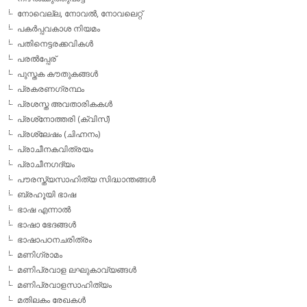
നോവെല്ല, നോവല്‍, നോവലെറ്റ്
പകര്‍പ്പവകാശ നിയമം
പതിനെട്ടരക്കവികള്‍
പരല്‍പ്പേര്
പുസ്തക കൗതുകങ്ങള്‍
പ്രകരണഗ്രന്ഥം
പ്രശസ്ത അവതാരികകള്‍
പ്രശ്‌നോത്തരി (ക്വിസ്)
പ്രശ്ലേഷം (ചിഹ്നനം)
പ്രാചീനകവിത്രയം
പ്രാചീനഗദ്യം
പൗരസ്ത്യസാഹിത്യ സിദ്ധാന്തങ്ങള്‍
ബ്രഹൂയി ഭാഷ
ഭാഷ എന്നാല്‍
ഭാഷാ ഭേദങ്ങള്‍
ഭാഷാപഠനചരിത്രം
മണിഗ്രാമം
മണിപ്രവാള ലഘുകാവ്യങ്ങള്‍
മണിപ്രവാളസാഹിത്യം
മതിലകം രേഖകള്‍