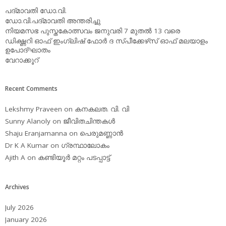
പദ്മാവതി ഡോ.വി.
ഡോ.വി.പദ്മാവതി അന്തരിച്ചു
നിയമസഭ പുസ്തകോത്സവം ജനുവരി 7 മുതല്‍ 13 വരെ
ഡിക്ഷ്ണറി ഓഫ് ഇംഗ്ലിഷ് ഫോര്‍ ദ സ്പീക്കേഴ്‌സ് ഓഫ് മലയാളം
ഉപോദ്ഘാതം
വേറാക്കൂറ്
Recent Comments
Lekshmy Praveen
on
കനകലത. വി. വി
Sunny Alanoly
on
ജീവിതചിന്തകള്‍
Shaju Eranjamanna
on
പെരുമണ്ണാന്‍
Dr K A Kumar
on
ഗ്രന്ഥാലോകം
Ajith A
on
കണ്ടിയൂര്‍ മറ്റം പടപ്പാട്ട്‌
Archives
July 2026
January 2026