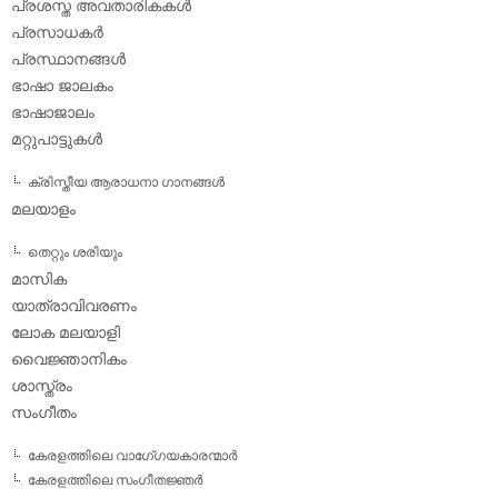
പ്രശസ്ത അവതാരികകള്‍
പ്രസാധകര്‍
പ്രസ്ഥാനങ്ങള്‍
ഭാഷാ ജാലകം
ഭാഷാജാലം
മറ്റുപാട്ടുകള്‍
ക്രിസ്തീയ ആരാധനാ ഗാനങ്ങള്‍
മലയാളം
തെറ്റും ശരിയും
മാസിക
യാത്രാവിവരണം
ലോക മലയാളി
വൈജ്ഞാനികം
ശാസ്ത്രം
സംഗീതം
കേരളത്തിലെ വാഗേ്ഗയകാരന്മാര്‍
കേരളത്തിലെ സംഗീതജ്ഞര്‍