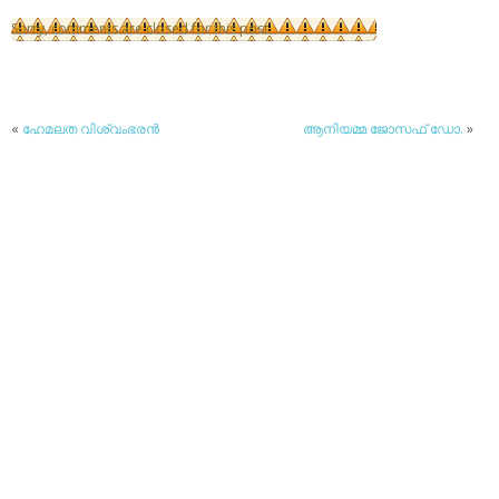
Sorry, comments are closed for this post
«
ഹേമലത വിശ്വംഭരന്‍
ആനിയമ്മ ജോസഫ് ഡോ.
»