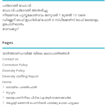
പദ്മാവതി ഡോ.വി.
ഡോ.വി.പദ്മാവതി അന്തരിച്ചു
നിയമസഭ പുസ്തകോത്സവം ജനുവരി 7 മുതല്‍ 13 വരെ
ഡിക്ഷ്ണറി ഓഫ് ഇംഗ്ലിഷ് ഫോര്‍ ദ സ്പീക്കേഴ്‌സ് ഓഫ് മലയാളം
ഉപോദ്ഘാതം
വേറാക്കൂറ്
Pages
‘മാര്‍ത്താണ്ഡവര്‍മ്മ’ യിലെ കഥാപാത്രങ്ങള്‍
Contact Us
Correction Policy
Diversity Policy
Diversity staffing Report
Home
ഒരായിരം പഴഞ്ചൊല്‍
ഒറ്റപ്പദം
കേരളപാണിനീയം പീഠിക (എ.ആര്‍.രാജരാജവര്‍മ)
തച്ചോളി ഒതേനൻ പൊന്നിയൻ പടയ്‌ക്കു പോയ പാട്ടുകഥ