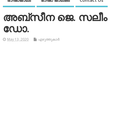
ഭാഷാജാലം
ഭാഷാ ജാലകം
Contact Us
അബ്‌സീന ജെ. സലീം
ഡോ.
May 13, 2020
എഴുത്തുകാര്‍