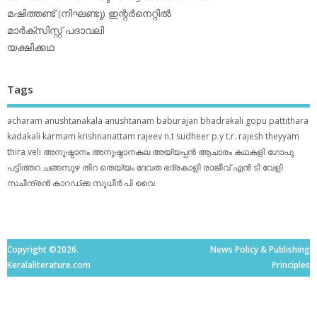
മഷിത്തണ്ട് (നിഘണ്ടു) ഇന്റര്‍നെറ്റില്‍
മാര്‍ക്‌സിസ്റ്റ് പദാവലി
യക്ഷിക്കഥ
Tags
acharam
anushtanakala
anushtanam
baburajan
bhadrakali
gopu pattithara
kadakali
karmam
krishnanattam
rajeev n.t
sudheer p.y
t.r. rajesh
theyyam
thira
veli
അനുഷ്ഠാനം
അനുഷ്ഠാനകല
അയ്യപ്പന്‍
ആചാരം
കഥകളി
ഗോപു
പട്ടിത്തറ
ചങ്ങമ്പുഴ
തിറ
തെയ്യം
ദേവത
ഭദ്രകാളി
രാജീവ് എൻ ടി
വേളി
സചീന്ദ്രന്‍ കാറഡ്ക്ക
സുധീര്‍ പി വൈ
Copyright ©2026.
News Policy & Publishing
Keralaliterature.com
Principles