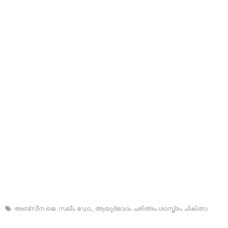
അബ്‌സീന ജെ. സലീം ഡോ.
,
ആയൂര്‍വേദം ചരിത്രം ശാസ്ത്രം ചികിത്സ