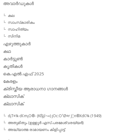
അവാര്‍ഡുകള്‍
കല
സാംസ്‌കാരികം
സാഹിത്യം
സിനിമ
എഴുത്തുകാര്‍
കഥ
കാര്‍ട്ടൂണ്‍
കൃതികള്‍
കെ.എല്‍.എഫ് 2025
കേരളം
ക്രിസ്തീയ ആരാധനാ ഗാനങ്ങള്‍
ക്ലാസിക്‌
ക്ലാസിക്
d¡T¤¼ d¢m¡O®- (KßJ¡l¬«) jOc:O¹Ø¤r J¦n®Xd¢¾ (1949)
അതുമിതും (ഉള്ളൂര്‍ എസ്.പരമേശ്വരയ്യര്‍)
അദ്ധ്യാത്മ രാമായണം കിളിപ്പാട്ട്‌