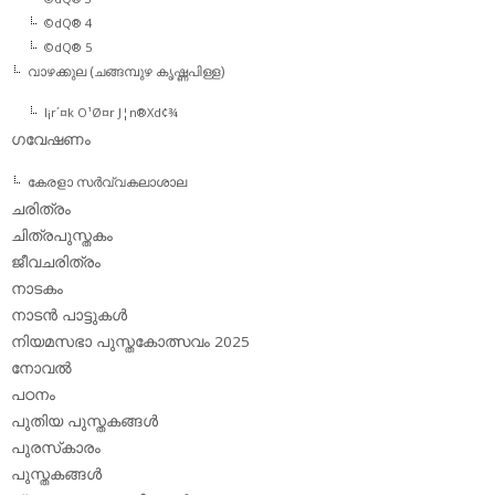
©dQ® 4
©dQ® 5
വാഴക്കുല (ചങ്ങമ്പുഴ കൃഷ്ണപിള്ള)
l¡r´¤k O¹Ø¤r J¦n®Xd¢¾
ഗവേഷണം
കേരളാ സര്‍വ്വകലാശാല
ചരിത്രം
ചിത്രപുസ്തകം
ജീവചരിത്രം
നാടകം
നാടന്‍ പാട്ടുകള്‍
നിയമസഭാ പുസ്തകോത്സവം 2025
നോവല്‍
പഠനം
പുതിയ പുസ്തകങ്ങള്‍
പുരസ്‌കാരം
പുസ്തകങ്ങള്‍