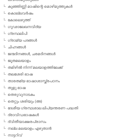
കുഞ്ഞിണ്ണി മാഷിന്റെ മൊഴിമുത്തുകള്‍
കൊല്ലവര്‍ഷം
കോലെഴുത്ത്
ഗൂഢാലേഖനവിദ്യ
ഗ്രന്ഥലിപി
ഗ്രാമ്യ പദങ്ങള്‍
ചിഹ്നങ്ങള്‍
ജന്മദിനങ്ങള്‍, ചരമദിനങ്ങള്‍
ജൂതമലയാളം
തമിഴില്‍ നിന്ന് മലയാളത്തിലേക്ക്
തലശേരി ഭാഷ
താരതമ്യ ഭാഷാശാസ്ത്രപഠനം
തുളു ഭാഷ
തെരുവുനാടകം
തെറ്റും ശരിയും (അ)
ദേശീയ ഗ്രന്ഥശാല ലിപ്യന്തരണ പദ്ധതി
ദ്രാവിഡഭാഷകള്‍
ദ്വിതീയാക്ഷരപ്രാസം
നല്ല മലയാളം എഴുതാന്‍
നാട്ടറിവ്