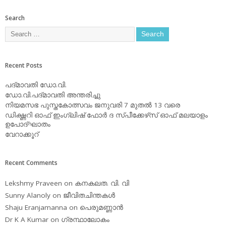
Search
Recent Posts
പദ്മാവതി ഡോ.വി.
ഡോ.വി.പദ്മാവതി അന്തരിച്ചു
നിയമസഭ പുസ്തകോത്സവം ജനുവരി 7 മുതല്‍ 13 വരെ
ഡിക്ഷ്ണറി ഓഫ് ഇംഗ്ലിഷ് ഫോര്‍ ദ സ്പീക്കേഴ്‌സ് ഓഫ് മലയാളം
ഉപോദ്ഘാതം
വേറാക്കൂറ്
Recent Comments
Lekshmy Praveen
on
കനകലത. വി. വി
Sunny Alanoly
on
ജീവിതചിന്തകള്‍
Shaju Eranjamanna
on
പെരുമണ്ണാന്‍
Dr K A Kumar
on
ഗ്രന്ഥാലോകം