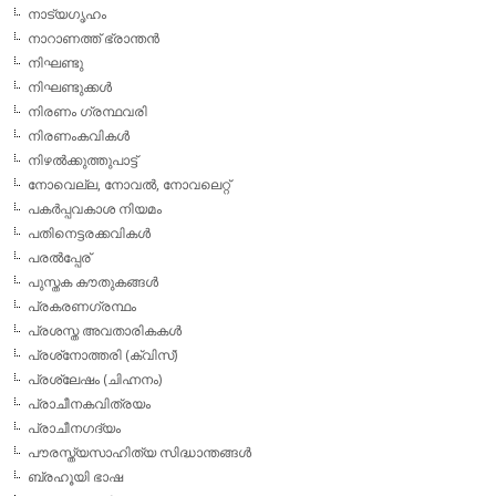
നാട്യഗൃഹം
നാറാണത്ത് ഭ്രാന്തന്‍
നിഘണ്ടു
നിഘണ്ടുക്കള്‍
നിരണം ഗ്രന്ഥവരി
നിരണംകവികള്‍
നിഴല്‍ക്കുത്തുപാട്ട്
നോവെല്ല, നോവല്‍, നോവലെറ്റ്
പകര്‍പ്പവകാശ നിയമം
പതിനെട്ടരക്കവികള്‍
പരല്‍പ്പേര്
പുസ്തക കൗതുകങ്ങള്‍
പ്രകരണഗ്രന്ഥം
പ്രശസ്ത അവതാരികകള്‍
പ്രശ്‌നോത്തരി (ക്വിസ്)
പ്രശ്ലേഷം (ചിഹ്നനം)
പ്രാചീനകവിത്രയം
പ്രാചീനഗദ്യം
പൗരസ്ത്യസാഹിത്യ സിദ്ധാന്തങ്ങള്‍
ബ്രഹൂയി ഭാഷ