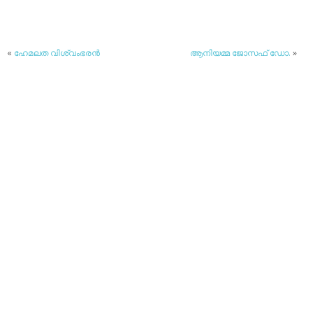
«
ഹേമലത വിശ്വംഭരന്‍
ആനിയമ്മ ജോസഫ് ഡോ.
»