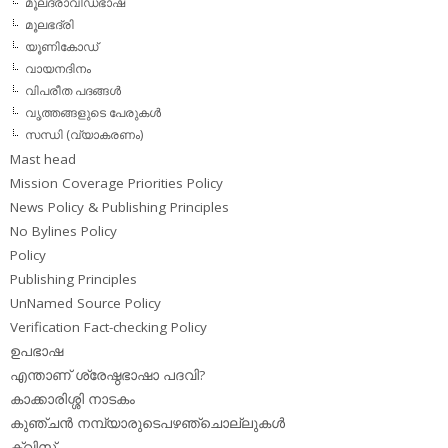
മൂലദ്രാവിഡഭാഷ
മൂലഭദ്രി
യൂണികോഡ്
വായനദിനം
വിപരീത പദങ്ങള്‍
വൃത്തങ്ങളുടെ പേരുകള്‍
സന്ധി (വ്യാകരണം)
Mast head
Mission Coverage Priorities Policy
News Policy & Publishing Principles
No Bylines Policy
Policy
Publishing Principles
UnNamed Source Policy
Verification Fact-checking Policy
ഉപഭാഷ
എന്താണ് ശ്രേഷ്ഠഭാഷാ പദവി?
കാക്കാരിശ്ശി നാടകം
കുഞ്ചന്‍ നമ്പ്യാരുടെപഴഞ്ചൊല്ലുകള്‍
ക്വിസ്