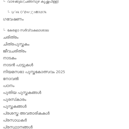
വാഴക്കുല (ചങ്ങമ്പുഴ കൃഷ്ണപിള്ള)
l¡r´¤k O¹Ø¤r J¦n®Xd¢¾
ഗവേഷണം
കേരളാ സര്‍വ്വകലാശാല
ചരിത്രം
ചിത്രപുസ്തകം
ജീവചരിത്രം
നാടകം
നാടന്‍ പാട്ടുകള്‍
നിയമസഭാ പുസ്തകോത്സവം 2025
നോവല്‍
പഠനം
പുതിയ പുസ്തകങ്ങള്‍
പുരസ്‌കാരം
പുസ്തകങ്ങള്‍
പ്രശസ്ത അവതാരികകള്‍
പ്രസാധകര്‍
പ്രസ്ഥാനങ്ങള്‍