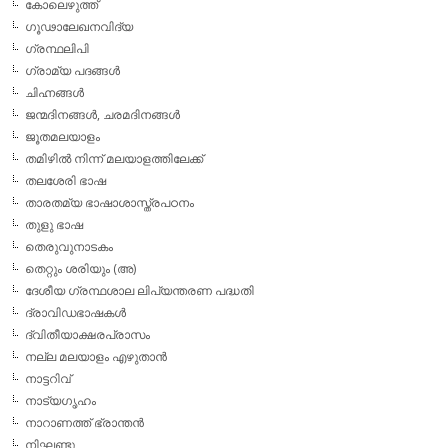
കോലെഴുത്ത്
ഗൂഢാലേഖനവിദ്യ
ഗ്രന്ഥലിപി
ഗ്രാമ്യ പദങ്ങള്‍
ചിഹ്നങ്ങള്‍
ജന്മദിനങ്ങള്‍, ചരമദിനങ്ങള്‍
ജൂതമലയാളം
തമിഴില്‍ നിന്ന് മലയാളത്തിലേക്ക്
തലശേരി ഭാഷ
താരതമ്യ ഭാഷാശാസ്ത്രപഠനം
തുളു ഭാഷ
തെരുവുനാടകം
തെറ്റും ശരിയും (അ)
ദേശീയ ഗ്രന്ഥശാല ലിപ്യന്തരണ പദ്ധതി
ദ്രാവിഡഭാഷകള്‍
ദ്വിതീയാക്ഷരപ്രാസം
നല്ല മലയാളം എഴുതാന്‍
നാട്ടറിവ്
നാട്യഗൃഹം
നാറാണത്ത് ഭ്രാന്തന്‍
നിഘണ്ടു