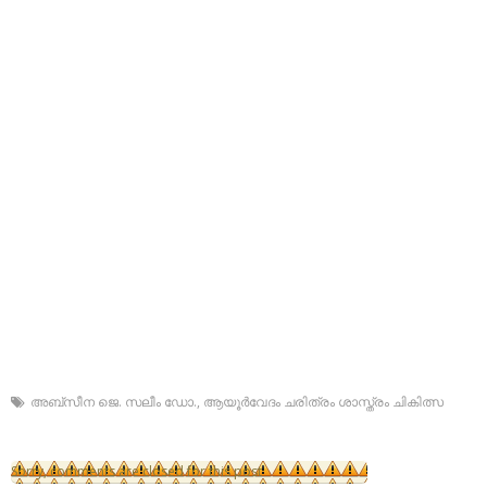
അബ്‌സീന ജെ. സലീം ഡോ.
,
ആയൂര്‍വേദം ചരിത്രം ശാസ്ത്രം ചികിത്സ
Sorry, comments are closed for this post