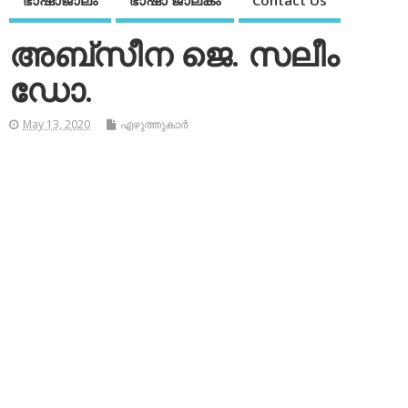
ഭാഷാജാലം
ഭാഷാ ജാലകം
Contact Us
അബ്‌സീന ജെ. സലീം
ഡോ.
May 13, 2020
എഴുത്തുകാര്‍