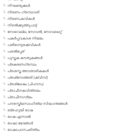
നിഘണ്ടുക്കള്‍
നിരണം ഗ്രന്ഥവരി
നിരണംകവികള്‍
നിഴല്‍ക്കുത്തുപാട്ട്
നോവെല്ല, നോവല്‍, നോവലെറ്റ്
പകര്‍പ്പവകാശ നിയമം
പതിനെട്ടരക്കവികള്‍
പരല്‍പ്പേര്
പുസ്തക കൗതുകങ്ങള്‍
പ്രകരണഗ്രന്ഥം
പ്രശസ്ത അവതാരികകള്‍
പ്രശ്‌നോത്തരി (ക്വിസ്)
പ്രശ്ലേഷം (ചിഹ്നനം)
പ്രാചീനകവിത്രയം
പ്രാചീനഗദ്യം
പൗരസ്ത്യസാഹിത്യ സിദ്ധാന്തങ്ങള്‍
ബ്രഹൂയി ഭാഷ
ഭാഷ എന്നാല്‍
ഭാഷാ ഭേദങ്ങള്‍
ഭാഷാപഠനചരിത്രം