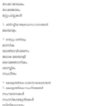
ഭാഷാ ജാലകം
ഭാഷാജാലം
മറ്റുപാട്ടുകള്‍
ക്രിസ്തീയ ആരാധനാ ഗാനങ്ങള്‍
മലയാളം
തെറ്റും ശരിയും
മാസിക
യാത്രാവിവരണം
ലോക മലയാളി
വൈജ്ഞാനികം
ശാസ്ത്രം
സംഗീതം
കേരളത്തിലെ വാഗേ്ഗയകാരന്മാര്‍
കേരളത്തിലെ സംഗീതജ്ഞര്‍
സംഘടനകള്‍
സംസ്‌കാരമുദ്രകള്‍
സിനിമാഗാനം