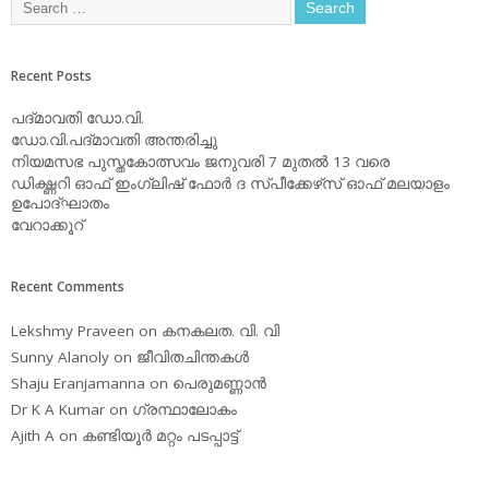
Recent Posts
പദ്മാവതി ഡോ.വി.
ഡോ.വി.പദ്മാവതി അന്തരിച്ചു
നിയമസഭ പുസ്തകോത്സവം ജനുവരി 7 മുതല്‍ 13 വരെ
ഡിക്ഷ്ണറി ഓഫ് ഇംഗ്ലിഷ് ഫോര്‍ ദ സ്പീക്കേഴ്‌സ് ഓഫ് മലയാളം
ഉപോദ്ഘാതം
വേറാക്കൂറ്
Recent Comments
Lekshmy Praveen
on
കനകലത. വി. വി
Sunny Alanoly
on
ജീവിതചിന്തകള്‍
Shaju Eranjamanna
on
പെരുമണ്ണാന്‍
Dr K A Kumar
on
ഗ്രന്ഥാലോകം
Ajith A
on
കണ്ടിയൂര്‍ മറ്റം പടപ്പാട്ട്‌