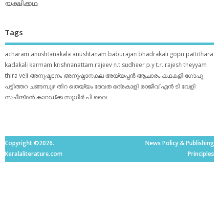
യക്ഷിക്കഥ
Tags
acharam
anushtanakala
anushtanam
baburajan
bhadrakali
gopu pattithara
kadakali
karmam
krishnanattam
rajeev n.t
sudheer p.y
t.r. rajesh
theyyam
thira
veli
അനുഷ്ഠാനം
അനുഷ്ഠാനകല
അയ്യപ്പന്‍
ആചാരം
കഥകളി
ഗോപു
പട്ടിത്തറ
ചങ്ങമ്പുഴ
തിറ
തെയ്യം
ദേവത
ഭദ്രകാളി
രാജീവ് എൻ ടി
വേളി
സചീന്ദ്രന്‍ കാറഡ്ക്ക
സുധീര്‍ പി വൈ
Copyright ©2026.
News Policy & Publishing
Keralaliterature.com
Principles