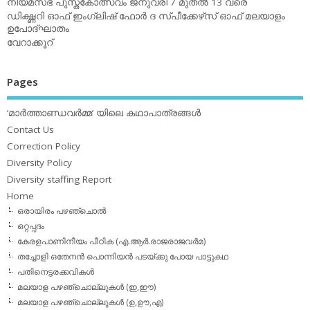
നിയമസഭ പുസ്തകോത്സവം ജനുവരി 7 മുതല്‍ 13 വരെ
ഡിക്ഷ്ണറി ഓഫ് ഇംഗ്ലിഷ് ഫോര്‍ ദ സ്പീക്കേഴ്‌സ് ഓഫ് മലയാളം
ഉപോദ്ഘാതം
വേറാക്കൂറ്
Pages
‘മാര്‍ത്താണ്ഡവര്‍മ്മ’ യിലെ കഥാപാത്രങ്ങള്‍
Contact Us
Correction Policy
Diversity Policy
Diversity staffing Report
Home
ഒരായിരം പഴഞ്ചൊല്‍
ഒറ്റപ്പദം
കേരളപാണിനീയം പീഠിക (എ.ആര്‍.രാജരാജവര്‍മ)
തച്ചോളി ഒതേനൻ പൊന്നിയൻ പടയ്‌ക്കു പോയ പാട്ടുകഥ
പതിനെട്ടരക്കവികള്‍
മലയാള പഴഞ്ചൊല്ലുകള്‍ (ഇ,ഈ)
മലയാള പഴഞ്ചൊല്ലുകള്‍ (ഉ,ഊ,എ)