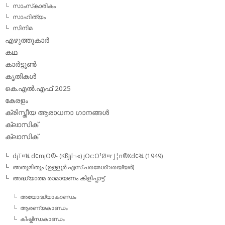
സാംസ്‌കാരികം
സാഹിത്യം
സിനിമ
എഴുത്തുകാര്‍
കഥ
കാര്‍ട്ടൂണ്‍
കൃതികള്‍
കെ.എല്‍.എഫ് 2025
കേരളം
ക്രിസ്തീയ ആരാധനാ ഗാനങ്ങള്‍
ക്ലാസിക്‌
ക്ലാസിക്
d¡T¤¼ d¢m¡O®- (KßJ¡l¬«) jOc:O¹Ø¤r J¦n®Xd¢¾ (1949)
അതുമിതും (ഉള്ളൂര്‍ എസ്.പരമേശ്വരയ്യര്‍)
അദ്ധ്യാത്മ രാമായണം കിളിപ്പാട്ട്‌
അയോദ്ധ്യാകാണ്ഡം
ആരണ്യകാണ്ഡം
കിഷ്കിന്ധകാണ്ഡം