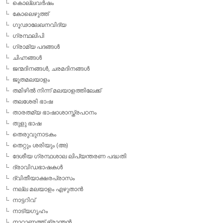
കൊല്ലവര്‍ഷം
കോലെഴുത്ത്
ഗൂഢാലേഖനവിദ്യ
ഗ്രന്ഥലിപി
ഗ്രാമ്യ പദങ്ങള്‍
ചിഹ്നങ്ങള്‍
ജന്മദിനങ്ങള്‍, ചരമദിനങ്ങള്‍
ജൂതമലയാളം
തമിഴില്‍ നിന്ന് മലയാളത്തിലേക്ക്
തലശേരി ഭാഷ
താരതമ്യ ഭാഷാശാസ്ത്രപഠനം
തുളു ഭാഷ
തെരുവുനാടകം
തെറ്റും ശരിയും (അ)
ദേശീയ ഗ്രന്ഥശാല ലിപ്യന്തരണ പദ്ധതി
ദ്രാവിഡഭാഷകള്‍
ദ്വിതീയാക്ഷരപ്രാസം
നല്ല മലയാളം എഴുതാന്‍
നാട്ടറിവ്
നാട്യഗൃഹം
നാറാണത്ത് ഭ്രാന്തന്‍