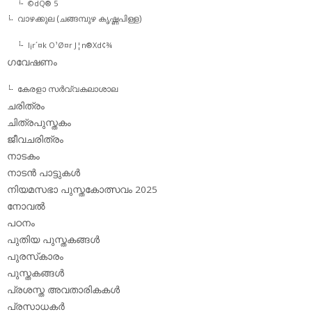
©dQ® 5
വാഴക്കുല (ചങ്ങമ്പുഴ കൃഷ്ണപിള്ള)
l¡r´¤k O¹Ø¤r J¦n®Xd¢¾
ഗവേഷണം
കേരളാ സര്‍വ്വകലാശാല
ചരിത്രം
ചിത്രപുസ്തകം
ജീവചരിത്രം
നാടകം
നാടന്‍ പാട്ടുകള്‍
നിയമസഭാ പുസ്തകോത്സവം 2025
നോവല്‍
പഠനം
പുതിയ പുസ്തകങ്ങള്‍
പുരസ്‌കാരം
പുസ്തകങ്ങള്‍
പ്രശസ്ത അവതാരികകള്‍
പ്രസാധകര്‍