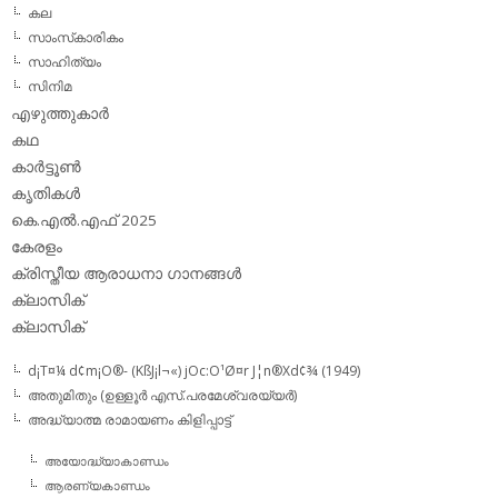
കല
സാംസ്‌കാരികം
സാഹിത്യം
സിനിമ
എഴുത്തുകാര്‍
കഥ
കാര്‍ട്ടൂണ്‍
കൃതികള്‍
കെ.എല്‍.എഫ് 2025
കേരളം
ക്രിസ്തീയ ആരാധനാ ഗാനങ്ങള്‍
ക്ലാസിക്‌
ക്ലാസിക്
d¡T¤¼ d¢m¡O®- (KßJ¡l¬«) jOc:O¹Ø¤r J¦n®Xd¢¾ (1949)
അതുമിതും (ഉള്ളൂര്‍ എസ്.പരമേശ്വരയ്യര്‍)
അദ്ധ്യാത്മ രാമായണം കിളിപ്പാട്ട്‌
അയോദ്ധ്യാകാണ്ഡം
ആരണ്യകാണ്ഡം