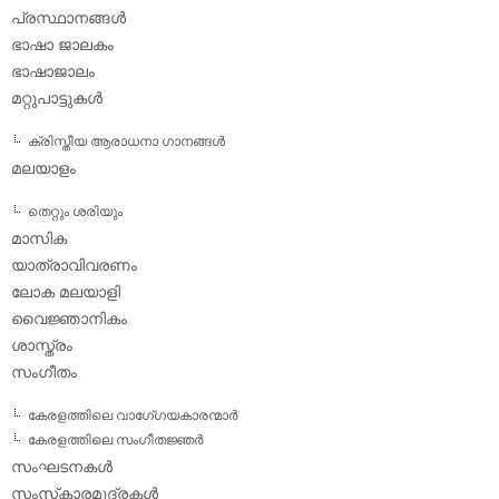
പ്രസ്ഥാനങ്ങള്‍
ഭാഷാ ജാലകം
ഭാഷാജാലം
മറ്റുപാട്ടുകള്‍
ക്രിസ്തീയ ആരാധനാ ഗാനങ്ങള്‍
മലയാളം
തെറ്റും ശരിയും
മാസിക
യാത്രാവിവരണം
ലോക മലയാളി
വൈജ്ഞാനികം
ശാസ്ത്രം
സംഗീതം
കേരളത്തിലെ വാഗേ്ഗയകാരന്മാര്‍
കേരളത്തിലെ സംഗീതജ്ഞര്‍
സംഘടനകള്‍
സംസ്‌കാരമുദ്രകള്‍