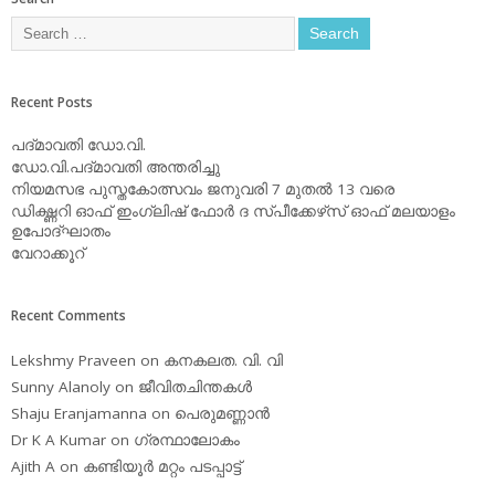
Recent Posts
പദ്മാവതി ഡോ.വി.
ഡോ.വി.പദ്മാവതി അന്തരിച്ചു
നിയമസഭ പുസ്തകോത്സവം ജനുവരി 7 മുതല്‍ 13 വരെ
ഡിക്ഷ്ണറി ഓഫ് ഇംഗ്ലിഷ് ഫോര്‍ ദ സ്പീക്കേഴ്‌സ് ഓഫ് മലയാളം
ഉപോദ്ഘാതം
വേറാക്കൂറ്
Recent Comments
Lekshmy Praveen
on
കനകലത. വി. വി
Sunny Alanoly
on
ജീവിതചിന്തകള്‍
Shaju Eranjamanna
on
പെരുമണ്ണാന്‍
Dr K A Kumar
on
ഗ്രന്ഥാലോകം
Ajith A
on
കണ്ടിയൂര്‍ മറ്റം പടപ്പാട്ട്‌