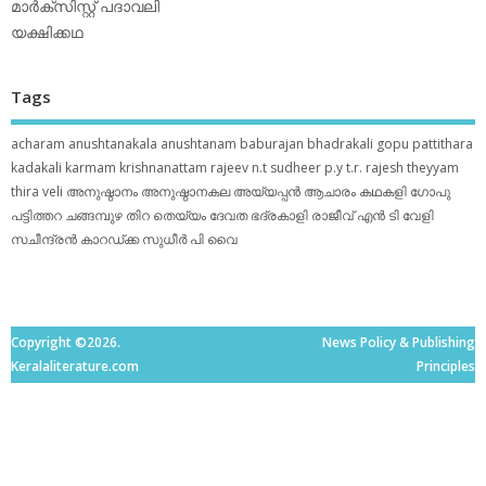
മാര്‍ക്‌സിസ്റ്റ് പദാവലി
യക്ഷിക്കഥ
Tags
acharam
anushtanakala
anushtanam
baburajan
bhadrakali
gopu pattithara
kadakali
karmam
krishnanattam
rajeev n.t
sudheer p.y
t.r. rajesh
theyyam
thira
veli
അനുഷ്ഠാനം
അനുഷ്ഠാനകല
അയ്യപ്പന്‍
ആചാരം
കഥകളി
ഗോപു
പട്ടിത്തറ
ചങ്ങമ്പുഴ
തിറ
തെയ്യം
ദേവത
ഭദ്രകാളി
രാജീവ് എൻ ടി
വേളി
സചീന്ദ്രന്‍ കാറഡ്ക്ക
സുധീര്‍ പി വൈ
Copyright ©2026.
News Policy & Publishing
Keralaliterature.com
Principles