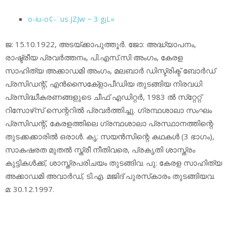
o-iu-o¢-¨us JZJw ~ 3 g¡L«
ജ: 15.10.1922, അടയ്ക്കാപുത്തൂര്‍. ജോ: അദ്ധ്യാപനം,
രാഷ്ട്രീയ പ്രവര്‍ത്തനം, പി.എസ്.സി അംഗം, കേരള
സാഹിത്യ അക്കാഡമി അംഗം, മലബാര്‍ ഡിസ്ട്രിക്ട് ബോര്‍ഡ്
പ്രസിഡന്റ്, എന്‍സൈകേ്‌ളാപീഡിയ തുടങ്ങിയ നിരവധി
പ്രസിദ്ധീകരണങ്ങളുടെ ചീഫ് എഡിറ്റര്‍, 1983 ല്‍ സ്‌റ്റേറ്റ്
റിസോഴ്‌സ് സെന്ററില്‍ പ്രവര്‍ത്തിച്ചു. ഗ്രന്ഥശാലാ സംഘം
പ്രസിഡന്റ്, കേരളത്തിലെ ഗ്രന്ഥശാലാ പ്രസ്ഥാനത്തിന്റെ
തുടക്കക്കാരില്‍ ഒരാള്‍. കൃ: സയന്‍സിന്റെ കഥകള്‍ (3 ഭാഗം),
സാകഷരത മുതല്‍ സ്ത്രീ നീതിവരെ, പ്രകൃതി ശാസ്ത്രം
കുട്ടികള്‍ക്ക്, ശാസ്ത്രപരിചയം തുടങ്ങിവ. പു: കേരള സാഹിത്യ
അക്കാഡമി അവാര്‍ഡ്, ടി.എ. മജിദ് പുരസ്‌കാരം തുടങ്ങിയവ.
മ: 30.12.1997.