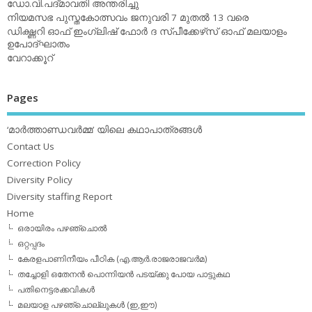
ഡോ.വി.പദ്മാവതി അന്തരിച്ചു
നിയമസഭ പുസ്തകോത്സവം ജനുവരി 7 മുതല്‍ 13 വരെ
ഡിക്ഷ്ണറി ഓഫ് ഇംഗ്ലിഷ് ഫോര്‍ ദ സ്പീക്കേഴ്‌സ് ഓഫ് മലയാളം
ഉപോദ്ഘാതം
വേറാക്കൂറ്
Pages
‘മാര്‍ത്താണ്ഡവര്‍മ്മ’ യിലെ കഥാപാത്രങ്ങള്‍
Contact Us
Correction Policy
Diversity Policy
Diversity staffing Report
Home
ഒരായിരം പഴഞ്ചൊല്‍
ഒറ്റപ്പദം
കേരളപാണിനീയം പീഠിക (എ.ആര്‍.രാജരാജവര്‍മ)
തച്ചോളി ഒതേനൻ പൊന്നിയൻ പടയ്‌ക്കു പോയ പാട്ടുകഥ
പതിനെട്ടരക്കവികള്‍
മലയാള പഴഞ്ചൊല്ലുകള്‍ (ഇ,ഈ)