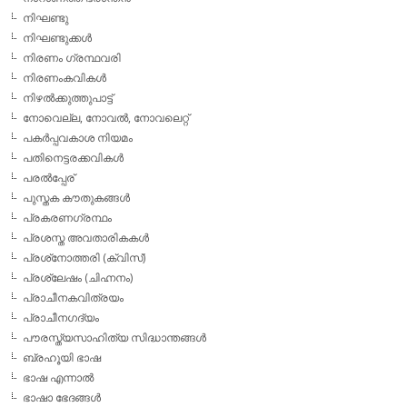
നിഘണ്ടു
നിഘണ്ടുക്കള്‍
നിരണം ഗ്രന്ഥവരി
നിരണംകവികള്‍
നിഴല്‍ക്കുത്തുപാട്ട്
നോവെല്ല, നോവല്‍, നോവലെറ്റ്
പകര്‍പ്പവകാശ നിയമം
പതിനെട്ടരക്കവികള്‍
പരല്‍പ്പേര്
പുസ്തക കൗതുകങ്ങള്‍
പ്രകരണഗ്രന്ഥം
പ്രശസ്ത അവതാരികകള്‍
പ്രശ്‌നോത്തരി (ക്വിസ്)
പ്രശ്ലേഷം (ചിഹ്നനം)
പ്രാചീനകവിത്രയം
പ്രാചീനഗദ്യം
പൗരസ്ത്യസാഹിത്യ സിദ്ധാന്തങ്ങള്‍
ബ്രഹൂയി ഭാഷ
ഭാഷ എന്നാല്‍
ഭാഷാ ഭേദങ്ങള്‍