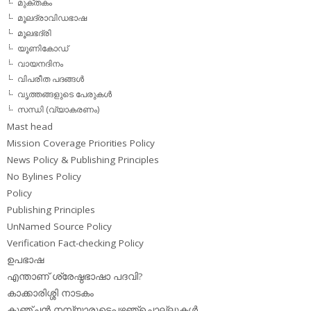
മുക്തകം
മൂലദ്രാവിഡഭാഷ
മൂലഭദ്രി
യൂണികോഡ്
വായനദിനം
വിപരീത പദങ്ങള്‍
വൃത്തങ്ങളുടെ പേരുകള്‍
സന്ധി (വ്യാകരണം)
Mast head
Mission Coverage Priorities Policy
News Policy & Publishing Principles
No Bylines Policy
Policy
Publishing Principles
UnNamed Source Policy
Verification Fact-checking Policy
ഉപഭാഷ
എന്താണ് ശ്രേഷ്ഠഭാഷാ പദവി?
കാക്കാരിശ്ശി നാടകം
കുഞ്ചന്‍ നമ്പ്യാരുടെപഴഞ്ചൊല്ലുകള്‍