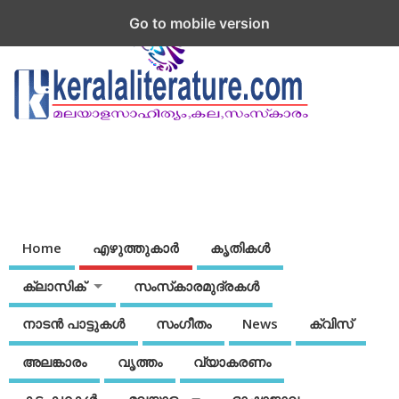
Go to mobile version
Home
എഴുത്തുകാര്‍
കൃതികൾ
ക്ലാസിക്
സംസ്‌കാരമുദ്രകള്‍
നാടന്‍ പാട്ടുകള്‍
സംഗീതം
News
ക്വിസ്
അലങ്കാരം
വൃത്തം
വ്യാകരണം