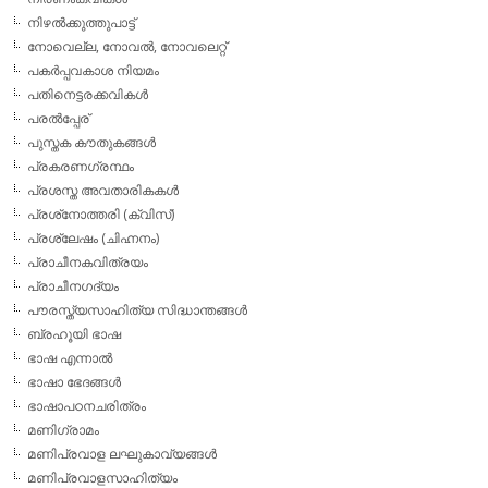
നിഴല്‍ക്കുത്തുപാട്ട്
നോവെല്ല, നോവല്‍, നോവലെറ്റ്
പകര്‍പ്പവകാശ നിയമം
പതിനെട്ടരക്കവികള്‍
പരല്‍പ്പേര്
പുസ്തക കൗതുകങ്ങള്‍
പ്രകരണഗ്രന്ഥം
പ്രശസ്ത അവതാരികകള്‍
പ്രശ്‌നോത്തരി (ക്വിസ്)
പ്രശ്ലേഷം (ചിഹ്നനം)
പ്രാചീനകവിത്രയം
പ്രാചീനഗദ്യം
പൗരസ്ത്യസാഹിത്യ സിദ്ധാന്തങ്ങള്‍
ബ്രഹൂയി ഭാഷ
ഭാഷ എന്നാല്‍
ഭാഷാ ഭേദങ്ങള്‍
ഭാഷാപഠനചരിത്രം
മണിഗ്രാമം
മണിപ്രവാള ലഘുകാവ്യങ്ങള്‍
മണിപ്രവാളസാഹിത്യം