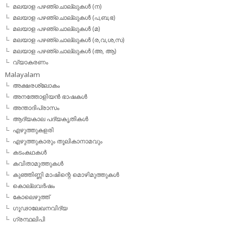
മലയാള പഴഞ്ചൊല്ലുകള്‍ (ന)
മലയാള പഴഞ്ചൊല്ലുകള്‍ (പ,ബ,ഭ)
മലയാള പഴഞ്ചൊല്ലുകള്‍ (മ)
മലയാള പഴഞ്ചൊല്ലുകള്‍ (ര,വ,ശ,സ)
മലയാള പഴഞ്ചൊല്ലുകൾ (അ, ആ)
വ്യാകരണം
Malayalam
അക്ഷരശ്ലോകം
അനത്തോളിയന്‍ ഭാഷകള്‍
അന്താദിപ്രാസം
ആദ്യകാല പദ്യകൃതികള്‍
എഴുത്തുകളരി
എഴുത്തുകാരും തൂലികാനാമവും
കടംകഥകള്‍
കവിതാമുത്തുകള്‍
കുഞ്ഞിണ്ണി മാഷിന്റെ മൊഴിമുത്തുകള്‍
കൊല്ലവര്‍ഷം
കോലെഴുത്ത്
ഗൂഢാലേഖനവിദ്യ
ഗ്രന്ഥലിപി