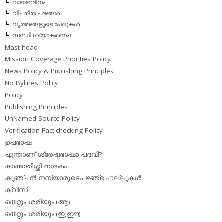
വായനദിനം
വിപരീത പദങ്ങള്‍
വൃത്തങ്ങളുടെ പേരുകള്‍
സന്ധി (വ്യാകരണം)
Mast head
Mission Coverage Priorities Policy
News Policy & Publishing Principles
No Bylines Policy
Policy
Publishing Principles
UnNamed Source Policy
Verification Fact-checking Policy
ഉപഭാഷ
എന്താണ് ശ്രേഷ്ഠഭാഷാ പദവി?
കാക്കാരിശ്ശി നാടകം
കുഞ്ചന്‍ നമ്പ്യാരുടെപഴഞ്ചൊല്ലുകള്‍
ക്വിസ്
തെറ്റും ശരിയും (ആ)
തെറ്റും ശരിയും (ഇ,ഈ)