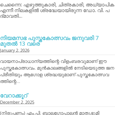
ചെന്നൈ: എഴുത്തുകാരി, ചിത്രകാരി, അധ്യാപിക
എന്നീ നിലകളില്‍ ശ്രദ്ധേയായിരുന്ന ഡോ. വി. പ
ദ്മാവതി…
നിയമസഭ പുസ്തകോത്സവം ജനുവരി 7
മുതല്‍ 13 വരെ
January 2, 2026
വായനാപ്രാധാന്യത്തിന്റെ വിളംബരവുമാണ് ഈ
പുസ്തകോത്സവം. മുന്‍കാലങ്ങളില്‍ നേടിയെടുത്ത ജന
പ്രീതിയും ആഗോള ശ്രദ്ധയുമാണ് പുസ്തകോത്സവ
ത്തിന്റെ…
വേറാക്കൂറ്
December 2, 2025
(നിരൂപണം) എം.പി. ബാലഗോപാലന്‍ മാതൃഭൂമി