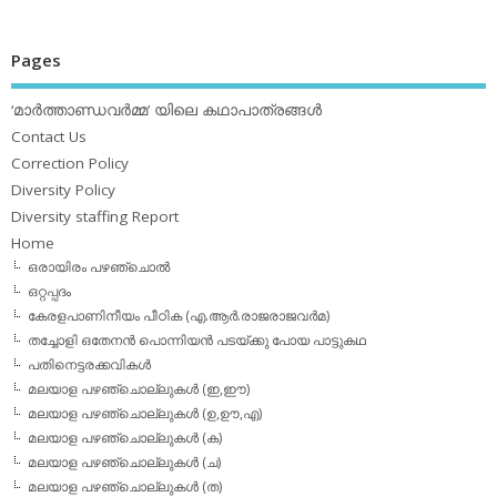
Pages
‘മാര്‍ത്താണ്ഡവര്‍മ്മ’ യിലെ കഥാപാത്രങ്ങള്‍
Contact Us
Correction Policy
Diversity Policy
Diversity staffing Report
Home
ഒരായിരം പഴഞ്ചൊല്‍
ഒറ്റപ്പദം
കേരളപാണിനീയം പീഠിക (എ.ആര്‍.രാജരാജവര്‍മ)
തച്ചോളി ഒതേനൻ പൊന്നിയൻ പടയ്‌ക്കു പോയ പാട്ടുകഥ
പതിനെട്ടരക്കവികള്‍
മലയാള പഴഞ്ചൊല്ലുകള്‍ (ഇ,ഈ)
മലയാള പഴഞ്ചൊല്ലുകള്‍ (ഉ,ഊ,എ)
മലയാള പഴഞ്ചൊല്ലുകള്‍ (ക)
മലയാള പഴഞ്ചൊല്ലുകള്‍ (ച)
മലയാള പഴഞ്ചൊല്ലുകള്‍ (ത)