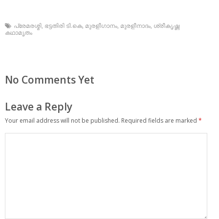
പ്രേമരശ്മി
,
ഭട്ടതിരി ടി.കെ
,
മുരളീഗാനം
,
മുരളീനാദം
,
ശ്രീകൃഷ്ണ
കഥാമൃതം
No Comments Yet
Leave a Reply
Your email address will not be published.
Required fields are marked
*