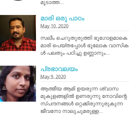
മൂടാത്ത…
മാരി ഒരു പാഠം
May 10, 2020
സലീം ചെറുതുരുത്തി ഭൂഗോളമാകെ
മാരി പെയ്തപ്പോൾ ഭൂലോക വാസിക
ൾ പലതും പഠിച്ചു ഉണ്ണാനും…
പ്രഭാവലയം
May 9, 2020
ആത്മീയ ആമി ഉയരുന്ന ശ്വാസ
മുകുളങ്ങളിൽ ഉണരുന്നു നോവിന്റെ
സ്പന്ദനങ്ങൾ ഒറ്റക്കിരുന്നുരുകുന്ന
ജീവനോ നാലുചുമരുള്ള…