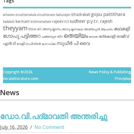
Tags
gopu pattithara
bhadrakali
acharam
anushtanakala
anushtanam
baburajan
sudheer p.y
t.r. rajesh
karmam
rajeev n.t
kadakali
krishnanattam
theyyam
കഥകളി
thira
അനുഷ്ഠാനം
veli
അനുഷ്ഠാനകല
അയ്യപ്പന്‍
ആചാരം
തെയ്യം
ഗോപു പട്ടിത്തറ
ഭദ്രകാളി
രാജീവ്
ചങ്ങമ്പുഴ
തിറ
ദേവത
സുധീര്‍ പി വൈ
എൻ ടി
വേളി
സചീന്ദ്രന്‍ കാറഡ്ക്ക
Copyright ©2026.
News Policy & Publishing
Keralaliterature.com
Principles
News
ഡോ.വി.പദ്മാവതി അന്തരിച്ചു
July 16, 2026
No Comment