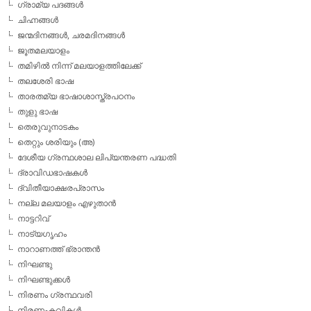
ഗ്രാമ്യ പദങ്ങള്‍
ചിഹ്നങ്ങള്‍
ജന്മദിനങ്ങള്‍, ചരമദിനങ്ങള്‍
ജൂതമലയാളം
തമിഴില്‍ നിന്ന് മലയാളത്തിലേക്ക്
തലശേരി ഭാഷ
താരതമ്യ ഭാഷാശാസ്ത്രപഠനം
തുളു ഭാഷ
തെരുവുനാടകം
തെറ്റും ശരിയും (അ)
ദേശീയ ഗ്രന്ഥശാല ലിപ്യന്തരണ പദ്ധതി
ദ്രാവിഡഭാഷകള്‍
ദ്വിതീയാക്ഷരപ്രാസം
നല്ല മലയാളം എഴുതാന്‍
നാട്ടറിവ്
നാട്യഗൃഹം
നാറാണത്ത് ഭ്രാന്തന്‍
നിഘണ്ടു
നിഘണ്ടുക്കള്‍
നിരണം ഗ്രന്ഥവരി
നിരണംകവികള്‍