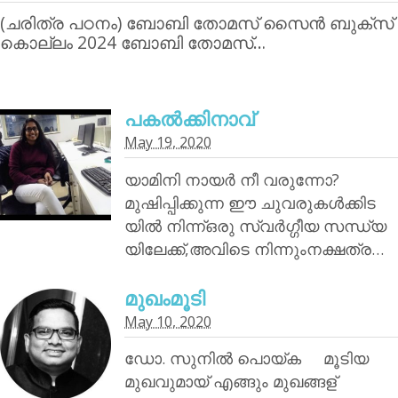
(ചരിത്ര പഠനം) ബോബി തോമസ് സൈന്‍ ബുക്‌സ്
കൊല്ലം 2024 ബോബി തോമസ്…
പകൽക്കിനാവ്‌
May 19, 2020
യാമിനി നായര്‍ നീ വരുന്നോ?
മുഷിപ്പിക്കുന്ന ഈ ചുവരുകൾക്കിട
യിൽ നിന്ന്ഒരു സ്വർഗ്ഗീയ സന്ധ്യ
യിലേക്ക്,അവിടെ നിന്നുംനക്ഷത്ര…
മുഖംമൂടി
May 10, 2020
ഡോ. സുനിൽ പൊയ്‌ക മൂടിയ
മുഖവുമായ് എങ്ങും മുഖങ്ങള്