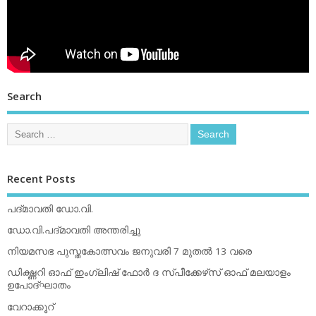
Search
Recent Posts
പദ്മാവതി ഡോ.വി.
ഡോ.വി.പദ്മാവതി അന്തരിച്ചു
നിയമസഭ പുസ്തകോത്സവം ജനുവരി 7 മുതല്‍ 13 വരെ
ഡിക്ഷ്ണറി ഓഫ് ഇംഗ്ലിഷ് ഫോര്‍ ദ സ്പീക്കേഴ്‌സ് ഓഫ് മലയാളം
ഉപോദ്ഘാതം
വേറാക്കൂറ്