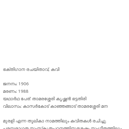
ഭക്തിഗാന രചയിതാവ്, കവി
ജനനം: 1906
മരണം: 1988
യഥാര്‍ഥ പേര്: താമരശ്ശേരി കൃഷ്ണന്‍ ഭട്ടതിരി
വിലാസം: കാസര്‍കോട് കാഞ്ഞങ്ങാട് താമരശ്ശേരി മന
മുരളി എന്ന തൂലികാ നാമത്തിലും കവിതകള്‍ രചിച്ചു.
പരമ്പരാഗത സംസ്‌കൃതപഠനത്തിനുശേഷം സംഗീതത്തിലും