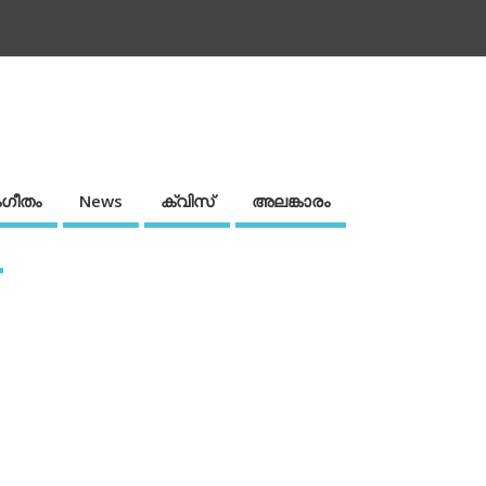
ഗീതം
News
ക്വിസ്
അലങ്കാരം