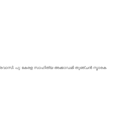
ൃ: പ്രവാസി. പു: കേരള സാഹിത്യ അക്കാഡമി തുഞ്ചന്‍ സ്മാരക