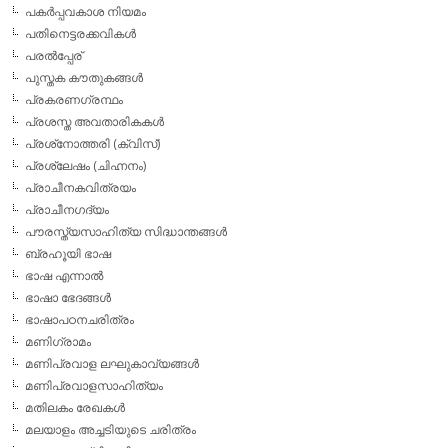
പകര്‍പ്പവകാശ നിയമം
പതിനെട്ടരക്കവികള്‍
പരല്‍പ്പേര്
പുസ്തക കൗതുകങ്ങള്‍
പ്രകരണഗ്രന്ഥം
പ്രശസ്ത അവതാരികകള്‍
പ്രശ്‌നോത്തരി (ക്വിസ്)
പ്രശ്ലേഷം (ചിഹ്നനം)
പ്രാചീനകവിത്രയം
പ്രാചീനഗദ്യം
പൗരസ്ത്യസാഹിത്യ സിദ്ധാന്തങ്ങള്‍
ബ്രഹൂയി ഭാഷ
ഭാഷ എന്നാല്‍
ഭാഷാ ഭേദങ്ങള്‍
ഭാഷാപഠനചരിത്രം
മണിഗ്രാമം
മണിപ്രവാള ലഘുകാവ്യങ്ങള്‍
മണിപ്രവാളസാഹിത്യം
മതിലകം രേഖകള്‍
മലയാളം അച്ചടിയുടെ ചരിത്രം