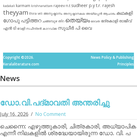
sudheer p.y
t.r. rajesh
karmam
rajeev n.t
kadakali
krishnanattam
theyyam
കഥകളി
thira
അനുഷ്ഠാനം
veli
അനുഷ്ഠാനകല
അയ്യപ്പന്‍
ആചാരം
തെയ്യം
ഗോപു പട്ടിത്തറ
ഭദ്രകാളി
രാജീവ്
ചങ്ങമ്പുഴ
തിറ
ദേവത
സുധീര്‍ പി വൈ
എൻ ടി
വേളി
സചീന്ദ്രന്‍ കാറഡ്ക്ക
Copyright ©2026.
News Policy & Publishing
Keralaliterature.com
Principles
News
ഡോ.വി.പദ്മാവതി അന്തരിച്ചു
July 16, 2026
No Comment
ചെന്നൈ: എഴുത്തുകാരി, ചിത്രകാരി, അധ്യാപിക
എന്നീ നിലകളില്‍ ശ്രദ്ധേയായിരുന്ന ഡോ. വി. പ