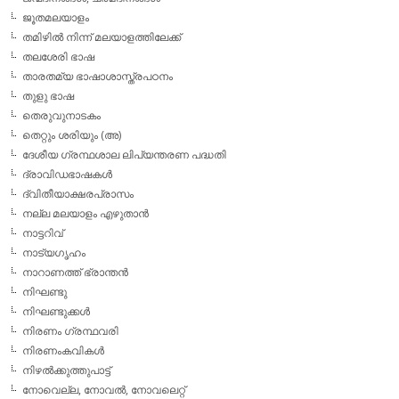
ജൂതമലയാളം
തമിഴില്‍ നിന്ന് മലയാളത്തിലേക്ക്
തലശേരി ഭാഷ
താരതമ്യ ഭാഷാശാസ്ത്രപഠനം
തുളു ഭാഷ
തെരുവുനാടകം
തെറ്റും ശരിയും (അ)
ദേശീയ ഗ്രന്ഥശാല ലിപ്യന്തരണ പദ്ധതി
ദ്രാവിഡഭാഷകള്‍
ദ്വിതീയാക്ഷരപ്രാസം
നല്ല മലയാളം എഴുതാന്‍
നാട്ടറിവ്
നാട്യഗൃഹം
നാറാണത്ത് ഭ്രാന്തന്‍
നിഘണ്ടു
നിഘണ്ടുക്കള്‍
നിരണം ഗ്രന്ഥവരി
നിരണംകവികള്‍
നിഴല്‍ക്കുത്തുപാട്ട്
നോവെല്ല, നോവല്‍, നോവലെറ്റ്