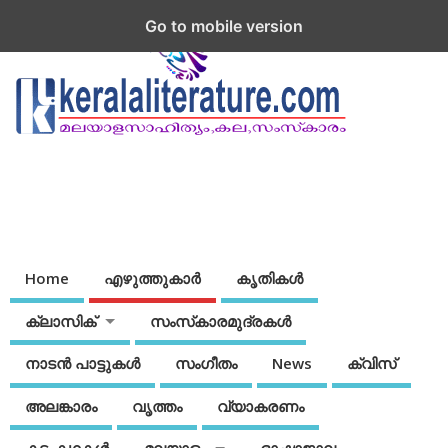
Go to mobile version
Home
എഴുത്തുകാര്‍
കൃതികൾ
ക്ലാസിക്
സംസ്‌കാരമുദ്രകള്‍
നാടന്‍ പാട്ടുകള്‍
സംഗീതം
News
ക്വിസ്
അലങ്കാരം
വൃത്തം
വ്യാകരണം