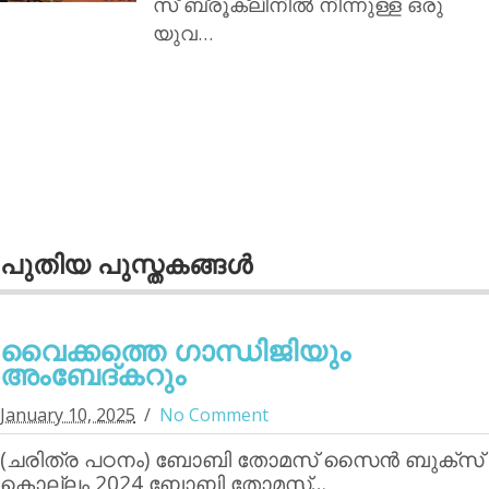
സ് ബ്രൂക്ലിനില്‍ നിന്നുള്ള ഒരു
യുവ…
പുതിയ പുസ്തകങ്ങള്‍
വൈക്കത്തെ ഗാന്ധിജിയും
അംബേദ്കറും
January 10, 2025
No Comment
(ചരിത്ര പഠനം) ബോബി തോമസ് സൈന്‍ ബുക്‌സ്
കൊല്ലം 2024 ബോബി തോമസ്…