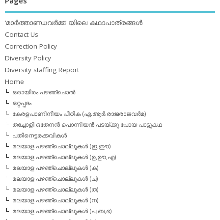
Pages
‘മാര്‍ത്താണ്ഡവര്‍മ്മ’ യിലെ കഥാപാത്രങ്ങള്‍
Contact Us
Correction Policy
Diversity Policy
Diversity staffing Report
Home
ഒരായിരം പഴഞ്ചൊല്‍
ഒറ്റപ്പദം
കേരളപാണിനീയം പീഠിക (എ.ആര്‍.രാജരാജവര്‍മ)
തച്ചോളി ഒതേനൻ പൊന്നിയൻ പടയ്‌ക്കു പോയ പാട്ടുകഥ
പതിനെട്ടരക്കവികള്‍
മലയാള പഴഞ്ചൊല്ലുകള്‍ (ഇ,ഈ)
മലയാള പഴഞ്ചൊല്ലുകള്‍ (ഉ,ഊ,എ)
മലയാള പഴഞ്ചൊല്ലുകള്‍ (ക)
മലയാള പഴഞ്ചൊല്ലുകള്‍ (ച)
മലയാള പഴഞ്ചൊല്ലുകള്‍ (ത)
മലയാള പഴഞ്ചൊല്ലുകള്‍ (ന)
മലയാള പഴഞ്ചൊല്ലുകള്‍ (പ,ബ,ഭ)