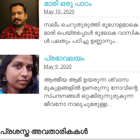
മാരി ഒരു പാഠം
May 10, 2020
സലീം ചെറുതുരുത്തി ഭൂഗോളമാകെ
മാരി പെയ്തപ്പോൾ ഭൂലോക വാസിക
ൾ പലതും പഠിച്ചു ഉണ്ണാനും…
പ്രഭാവലയം
May 9, 2020
ആത്മീയ ആമി ഉയരുന്ന ശ്വാസ
മുകുളങ്ങളിൽ ഉണരുന്നു നോവിന്റെ
സ്പന്ദനങ്ങൾ ഒറ്റക്കിരുന്നുരുകുന്ന
ജീവനോ നാലുചുമരുള്ള…
പ്രശസ്ത അവതാരികകള്‍