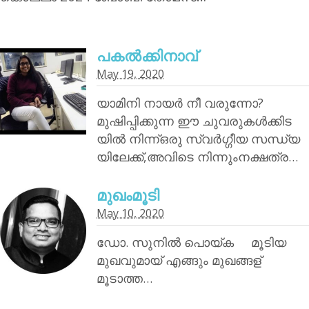
പകൽക്കിനാവ്‌
May 19, 2020
യാമിനി നായര്‍ നീ വരുന്നോ?
മുഷിപ്പിക്കുന്ന ഈ ചുവരുകൾക്കിട
യിൽ നിന്ന്ഒരു സ്വർഗ്ഗീയ സന്ധ്യ
യിലേക്ക്,അവിടെ നിന്നുംനക്ഷത്ര…
മുഖംമൂടി
May 10, 2020
ഡോ. സുനിൽ പൊയ്‌ക മൂടിയ
മുഖവുമായ് എങ്ങും മുഖങ്ങള്
മൂടാത്ത…