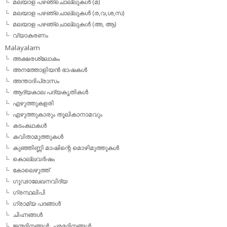
മലയാള പഴഞ്ചൊല്ലുകള്‍ (മ)
മലയാള പഴഞ്ചൊല്ലുകള്‍ (ര,വ,ശ,സ)
മലയാള പഴഞ്ചൊല്ലുകൾ (അ, ആ)
വ്യാകരണം
Malayalam
അക്ഷരശ്ലോകം
അനത്തോളിയന്‍ ഭാഷകള്‍
അന്താദിപ്രാസം
ആദ്യകാല പദ്യകൃതികള്‍
എഴുത്തുകളരി
എഴുത്തുകാരും തൂലികാനാമവും
കടംകഥകള്‍
കവിതാമുത്തുകള്‍
കുഞ്ഞിണ്ണി മാഷിന്റെ മൊഴിമുത്തുകള്‍
കൊല്ലവര്‍ഷം
കോലെഴുത്ത്
ഗൂഢാലേഖനവിദ്യ
ഗ്രന്ഥലിപി
ഗ്രാമ്യ പദങ്ങള്‍
ചിഹ്നങ്ങള്‍
ജന്മദിനങ്ങള്‍, ചരമദിനങ്ങള്‍